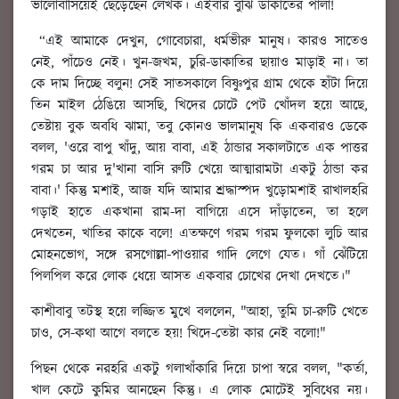
ভালোবাসিয়েই ছেড়েছেন লেখক। এইবার বুঝি ডাকাতের পালা!
“এই আমাকে দেখুন, গোবেচারা, ধর্মভীরু মানুষ। কারও সাতেও
নেই, পাঁচেও নেই। খুন-জখম, চুরি-ডাকাতির ছায়াও মাড়াই না। তা
কে দাম দিচ্ছে বলুন! সেই সাতসকালে বিষ্ণুপুর গ্রাম থেকে হাঁটা দিয়ে
তিন মাইল ঠেঙিয়ে আসছি, খিদের চোটে পেট খোঁদল হয়ে আছে,
তেষ্টায় বুক অবধি ঝামা, তবু কোনও ভালমানুষ কি একবারও ডেকে
বলল, 'ওরে বাপু খাঁদু, আয় বাবা, এই ঠান্ডার সকালটাতে এক পাত্তর
গরম চা আর দু'খানা বাসি রুটি খেয়ে আত্মারামটা একটু ঠান্ডা কর
বাবা।' কিন্তু মশাই, আজ যদি আমার শ্রদ্ধাস্পদ খুড়োমশাই রাখালহরি
গড়াই হাতে একখানা রাম-দা বাগিয়ে এসে দাঁড়াতেন, তা হলে
দেখতেন, খাতির কাকে বলে! এতক্ষণে গরম গরম ফুলকো লুচি আর
মোহনভোগ, সঙ্গে রসগোল্লা-পাওয়ার গাদি লেগে যেত। গাঁ ঝেঁটিয়ে
পিলপিল করে লোক ধেয়ে আসত একবার চোখের দেখা দেখতে।"
কাশীবাবু তটস্থ হয়ে লজ্জিত মুখে বললেন, "আহা, তুমি চা-রুটি খেতে
চাও, সে-কথা আগে বলতে হয়! খিদে-তেষ্টা কার নেই বলো!"
পিছন থেকে নরহরি একটু গলাখাঁকারি দিয়ে চাপা স্বরে বলল, "কর্তা,
খাল কেটে কুমির আনছেন কিন্তু। এ লোক মোটেই সুবিধের নয়।