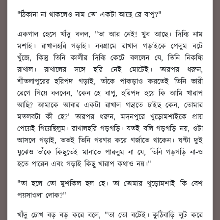
"ঠিকানা না থাকলেও নাম তো একটা আছে রে বাপু?"
একগাল হেসে খাঁদু বলল, "তা আর নেই! খুব আছে। দিব্যি নাম
মশাই। রাখালহরি গড়াই। নবগ্রামে রাখাল গড়াইকে পেলুম বটে
খুঁজে, কিন্তু তিনি কালীর দিব্যি কেটে বললেন যে, তিনি নিকষ্যি
রাখাল। রাখালের সঙ্গে হরি নেই মোটেই। তারপর ধরুন,
শীতলাপুরের হরিপদ গড়াই, তাঁকে পাকড়াও করতেই তিনি ভারী
রেগে গিয়ে বললেন, 'কেন হে বাপু, হরিপদ হয়ে কি আমি খারাপ
আছি? আমাকে আবার একটা রাখাল গছাতে চাইছ কেন, তোমার
মতলবটা কী হে?' তারপর ধরুন, মদনপুরে খুড়োমশাইকে প্রায়
পেয়েই গিয়েছিলুম। রাখালহরি গড়গড়ি। যতই বলি গড়গড়ি নয়, ওটা
আসলে গড়াই, ততই তিনি গরগর করে গর্জাতে থাকেন। ঘণ্টা দুই
যুঝেও তাঁকে কিছুতেই মানাতে পারলুম না যে, তিনি গড়গড়ি না-ও
হতে পারেন এবং গড়াই কিছু খারাপ কথাও নয়।"
"তা হলে তো মুশকিল হল হে। তা তোমার খুড়োমশাই কি বেশ
পয়সাওলা লোক?"
খাঁদু চোখ বড় বড় করে বলে, "তা তো বটেই। কুঠিবাড়ি লুট করে