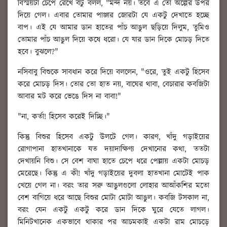
বিস্ময়টা চেপে রেখে বটু বলল, "মন্দ নয়। তবে এ তো অল্পের উপর
দিয়ে গেল। এবার তোমার পাঞ্জার জোরটা যে একটু দেখাতে হচ্ছে
বাপ। এই যে আমার ডান হাতের পাঁচ আঙুল ছড়িয়ে দিলুম, তুমিও
তোমার পাঁচ আঙুল দিয়ে কষে ধরো। যে যার ডান দিকে মোচড় দিতে
হবে। বুঝলে?"
নসিবাবু বিশুকে সাবধান করে দিয়ে বললেন, "ওরে, তুই একটু হিসেব
করে মোচড় দিস। তোর তো হাত নয়, বাঘের থাবা, বেচারার কবজিটা
আবার মট করে ভেঙে দিস না বাবা!"
"না, কর্তা! হিসেব করেই দিচ্ছি।"
কিন্তু বিশুর হিসেব একটু উলটে গেল। কারণ, খাঁদু গড়াইয়ের
রোগাপানা হাতখানাকে যত দয়াদাক্ষিণ্য দেখানোর কথা, ততটা
দেখায়নি বিশু। সে বেশ বাঘা হাতে চেপে ধরে পেল্লায় একটা মোচড়
মেরেছে। কিন্তু এ কী! খাঁদু গড়াইয়ের দুবলা হাতখানা মোটেই পাক
খেয়ে গেল না। বরং তার সরু আঙুলগুলো লোহার আআঁকশির মতো
বেশ বাগিয়ে ধরে আছে বিশুর মোটা মোটা আঙুল। কবজি টসকাল না,
বরং যেন একটু একটু করে ডান দিকে ঘুরে যেতে লাগল।
মিনিটখানেক একভাবে থাকার পর আচমকাই একটা রাম মোচড়ে