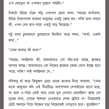
এত ঘোড়েল তা এতক্ষণ বুঝতে পারিনি।"
টাকাটা ট্যাঁকে গুঁজে খাঁদু একগাল হেসে বলল, "আজ্ঞে কর্তাবাবা,
ট্যাঁকে টাকাপয়সা থাকলে মানুষের একটু জোর হয়। সত্যি কথা বলতে
কী, এখন যেন হাত-পায়ে একটু সাড় ফিরেছে।"
বটু মাথা চুলকোতে চুলকোতে মিনমিন করে বলল, "কর্তা, একটা
কথা..."
"তোর আবার কী কথা?"
"আজ্ঞে, বলছিলাম কী, আমাদেরও তো বাঁচা-মরা আছে, শ্রাদ্ধের
ব্যাপার আছে। আমাদেরও তো নিজের শ্রাদ্ধের ভোজ খেতে ইচ্ছে হতে
পারে, নাকি? তাই বলছিলাম যে..."
নসিবাবু হাঁ করে কিছুক্ষণ চেয়ে থেকে হুংকার দিয়ে বললেন, "তোর
মতো জাম্বুবান যদি এই টিঙটিঙে তালপাতার সেপাইয়ের হাতে মরে,
তা হলে এ-গাঁয়ে কেউ আর তোর মুখ দেখবে ভেবেছিস? শ্রাদ্ধ তো
দূরের কথা, তোকে শ্মশানে নেওয়ারও লোক জুটবে না। নিজেকেই
হেঁটে শ্মশানে গিয়ে নিজের মড়া নিজেকেই পোড়াতে হবে। বুঝেছিস?"