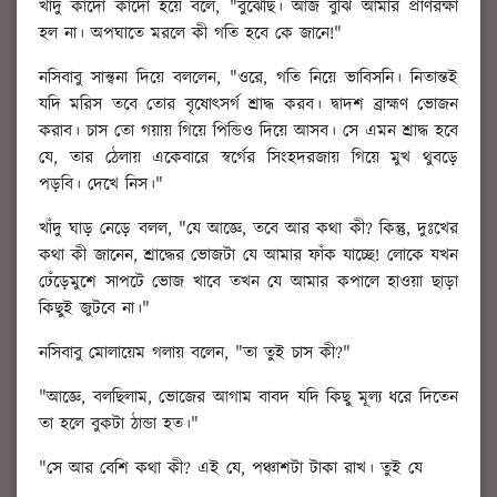
খাঁদু কাঁদো কাঁদো হয়ে বলে, "বুঝেছি। আজ বুঝি আমার প্রাণরক্ষা
হল না। অপঘাতে মরলে কী গতি হবে কে জানে!"
নসিবাবু সান্ত্বনা দিয়ে বললেন, "ওরে, গতি নিয়ে ভাবিসনি। নিতান্তই
যদি মরিস তবে তোর বৃষোৎসর্গ শ্রাদ্ধ করব। দ্বাদশ ব্রাহ্মণ ভোজন
করাব। চাস তো গয়ায় গিয়ে পিন্ডিও দিয়ে আসব। সে এমন শ্রাদ্ধ হবে
যে, তার ঠেলায় একেবারে স্বর্গের সিংহদরজায় গিয়ে মুখ থুবড়ে
পড়বি। দেখে নিস।"
খাঁদু ঘাড় নেড়ে বলল, "যে আজ্ঞে, তবে আর কথা কী? কিন্তু, দুঃখের
কথা কী জানেন, শ্রাদ্ধের ভোজটা যে আমার ফাঁক যাচ্ছে! লোকে যখন
ঢেঁড়েমুশে সাপটে ভোজ খাবে তখন যে আমার কপালে হাওয়া ছাড়া
কিছুই জুটবে না।"
নসিবাবু মোলায়েম গলায় বলেন, "তা তুই চাস কী?"
"আজ্ঞে, বলছিলাম, ভোজের আগাম বাবদ যদি কিছু মূল্য ধরে দিতেন
তা হলে বুকটা ঠান্ডা হত।"
"সে আর বেশি কথা কী? এই যে, পঞ্চাশটা টাকা রাখ। তুই যে