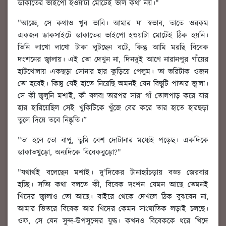
ডাকাতের ভাইপো হওয়াটা মোটেই ভাল কথা নয়।"
"আজ্ঞে, সে কথাও খুব ভাবি। আমার যা স্বভাব, তাতে ওরকম
একজন ডাকসাইটে ডাকাতের ভাইপো হওয়াটা মোটেই ঠিক হয়নি।
তিনি লাখো লাখো টাকা লুটছেন বটে, কিন্তু আমি মরছি বিবেক
দংশনের জ্বালায়। এই তো দেখুন না, দিনদুই আগে নারানপুর গাঁয়ের
হাটখোলায় একছড়া সোনার হার কুড়িয়ে পেলুম। তা ভরিটাক ওজন
তো হবেই। কিন্তু যেই হাতে নিয়েছি অমনই যেন বিছুটি পাতার জ্বালা।
সে কী জ্বলুনি মশাই, কী বলব! তারপর সারা গাঁ তোলপাড় করে যার
হার হারিয়েছিল সেই খুকিটিকে খুঁজে বের করে তার হাতে হারছড়া
তুলে দিয়ে তবে নিষ্কৃতি।”
"তা হলে তো বাপু, তুমি বেশ দোটানার মধ্যেই পড়েছ। একদিকে
ডাকাতখুড়ো, অন্যদিকে বিবেকবুড়ো?"
"যথার্থই বলেছেন মশাই। দু'দিকের টানাহ্যাঁচড়ায় বড্ড জেরবার
হচ্ছি। সত্যি কথা বলতে কী, বিবেক দংশন যেমন আছে তেমনই
খিদের জ্বালাও তো আছে। বাইরে থেকে দেখলে ঠিক বুঝবেন না,
আমার ভিতরে বিবেক আর খিদের কেমন সাংঘাতিক লড়াই চলছে।
ওফ, সে যেন সুন্দ-উপসুন্দের যুদ্ধ। কখনও বিবেককে ধরে খিদে