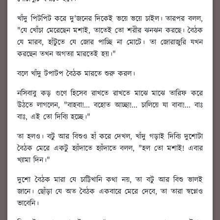
খাঁদু পিটপিট করে দু'জনের দিকেই ভয়ে ভয়ে চাইল। তারপর বলল,
"যে খোঁচা মেরেছেন মশাই, তাতেই তো শরীর ঝনঝন করছে। বৈঠক
যে মারব, হাঁটুতে যে জোর পাচ্ছি না মোটে। তা জোরাজুরি যখন
করছেন তখন অগত্যা মারতেই হয়।"
বলে খাঁদু টপাটপ বৈঠক মারতে শুরু করল।
নসিবাবু কড় গুণে হিসেব রাখতে রাখতে মাঝে মাঝে তারিফ করে
উঠতে লাগলেন, "বাহবা!... বহোত আচ্ছা!... চালিয়ে যা বাবা!... বাঃ
বাঃ, এই তো দিব্যি হচ্ছে।"
তা হলও। বটু আর বিশুও হাঁ করে দেখল, খাঁদু গড়াই দিব্যি দুশোটা
বৈঠক মেরে একটু হ্যাঁদাতে হ্যাঁদাতে বলল, "হল তো মশাই! এবার
খ্যামা দিন।"
দুশো বৈঠক মারা যে চাট্টিখানি কথা নয়, তা বটু আর বিশু ভালই
জানে। ছোঁড়া যে অত বৈঠক একবারে মেরে দেবে, তা তারা স্বপ্নেও
ভাবেনি।