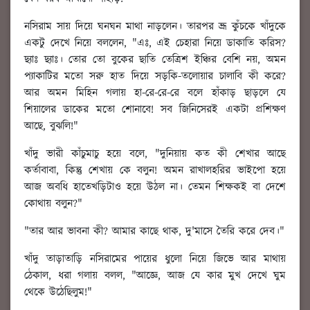
নসিরাম সায় দিয়ে ঘনঘন মাথা নাড়লেন। তারপর ভ্রূ কুঁচকে খাঁদুকে
একটু দেখে নিয়ে বললেন, "এঃ, এই চেহারা নিয়ে ডাকাতি করিস?
ছ্যাঃ ছ্যাঃ। তোর তো বুকের ছাতি তেত্রিশ ইঞ্চির বেশি নয়, অমন
প্যাকাটির মতো সরু হাত দিয়ে সড়কি-তলোয়ার চালাবি কী করে?
আর অমন মিহিন গলায় হা-রে-রে-রে বলে হাঁকাড় ছাড়লে যে
শিয়ালের ডাকের মতো শোনাবে! সব জিনিসেরই একটা প্রশিক্ষণ
আছে, বুঝলি!"
খাঁদু ভারী কাঁচুমাচু হয়ে বলে, "দুনিয়ায় কত কী শেখার আছে
কর্তাবাবা, কিন্তু শেখায় কে বলুন! অমন রাখালহরির ভাইপো হয়ে
আজ অবধি হাতেখড়িটাও হয়ে উঠল না। তেমন শিক্ষকই বা দেশে
কোথায় বলুন?"
"তার আর ভাবনা কী? আমার কাছে থাক, দু'মাসে তৈরি করে দেব।"
খাঁদু তাড়াতাড়ি নসিরামের পায়ের ধুলো নিয়ে জিভে আর মাথায়
ঠেকাল, ধরা গলায় বলল, "আজ্ঞে, আজ যে কার মুখ দেখে ঘুম
থেকে উঠেছিলুম!"