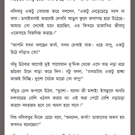
নসিবাবু একটু তোয়াজ করে বললেন, "একটু নেড়েচেড়ে দ্যাখ না
বাবা। ডলাইমলাই করলেই দেখবি আঙুল ফুলে কলাগাছ হয়ে উঠেছে।
আমার তো দেখেই মনে হয়েছিল, এর ভিতরে ডাকাতির জীবাণু
একেবারে বিজবিজ করছে।"
"আপনি যখন বলছেন কর্তা, তখন দেখাই যাক। ওহে বাপু, একটু
উঠে দাঁড়াও তো!"
খাঁদু উঠবার আগেই দুই পালোয়ান দু'দিক থেকে এসে তার নড়া ধরে
হ্যাঁচকা টানে খাড়া করে দিল। বটু বলল, "প্রথমটায় একটু হাল্কা
কাজই দিচ্ছি। দুশো বৈঠক মারো তো বাপু!"
খাঁদুর চোখ কপালে উঠল, "দুশো। বলেন কী মশাই! ইসকুলে অবধি
দশবারের বেশি ওঠবস করায় না! এই ভরা পেটে বেশি নড়াচড়া
করলে বদহজম হবে যে! অম্বল হয়ে যাবে।"
বিশু নসিবাবুর দিকে চেয়ে বলে, "শুনলেন, কর্তা? ডাকাতের অম্বল হয়
কখনও শুনেছেন?"