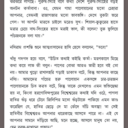
ঝরঝরে লাগছে। পুরুষ-সিংহ বলে কথা! দেশে পুরুষ-সিংহের বড়ই
অনটন কর্তাবাবা। ওঃ, যেমন গামা পালোয়ানের মতো চেহারা
আপনার, তেমনই রাজাগজার মতো ভাবভঙ্গি। দেখে বুকটা ভরে
গেল। তা আপনি মারতে চাইলে মরেও সুখ। শিয়াল-কুকুরের হাতে
মরার চেয়ে বাঘ-সিংহের হাতে মরাই ভাল, কী বলেন? বুক ফুলিয়ে
পাঁচজনকে বলা যায়।"
নসিরাম প্রশস্তি শুনে আত্মপ্রসাদের হাসি হেসে বললেন, "তবে!"
খাঁদু গদগদ হয়ে বলে, "উচিত কথাই কইছি কর্তা। মরণকালে মিছে
কথা কয়ে লাভ কী বলুন। পাপের বোঝা আরও ভারী হবে বই তো
নয়। আমার খুড়ো রাখালহরি গড়াই ডাকাত বটে, কিন্তু আপনার কাছে
নস্যি। আমাদের গাঁয়ের হরু পালোয়ান একসঙ্গে চার-চারজন
পালোয়ানকে চিত করত বটে, কিন্তু তাকে দেখলেও এমন ভক্তিছেদ্ধা
হয় না, কিংবা হরগোবিন্দপুরের বিশ্বেশ্বরের কথাই যদি ওঠে, পাগলা
হাতির শুঁড় ধরে টেনে জিলিপির মতো শুঁড়টাকে পাকিয়ে এমন কাণ্ড
করেছিল যে, হাতির ছেড়ে দে মা কেঁদে বাঁচি অবস্থা! তা সেই
হাতিবীর বিশ্বেশ্বরও আপনার ধারেকাছে আসতে পারে না। এই যে
আপনার সামনে দাঁড়িয়ে আছি, মনে হচ্ছে, আসলে মানুষ তো নয়,
যেন বরফ-মাখানো পাহাড়!"