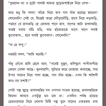
"বুঝলেন না! ও দুটো পালাই আমার খুড়োমশাইকে নিয়ে লেখা।
আর শুধু কি পালা? তাঁকে নিয়ে কত গান বাঁধা হয়েছে জানেন?
শোনেননি? সেই যে, মিছেই করো দৌড়াদৌড়ি, হাতে নিয়ে দড়াদড়ি,
পরাবে যে হাতকড়ি হে কোথায় পাবে হাত, বাপের ব্যাটা রাখালহরি,
তারই দয়ায় বাঁচি মরি, তার হাঁকেডাকে দাপে খাপে সবাই
কুপোকাত... হবে সবাই কুপোকাত। শোনেননি?"
"না হে বাপু।”
নরহরি বলল, "আমি শুনেছি।"
খাঁদু দেঁতো হাসি হেসে বলে, "তবেই বুঝুন, কলিযুগে পাপীতাপীরা
কেমন তোফা আছে। খুনখারাপি, লুটমার করে দোহাত্তা কামাচ্ছে, তার
উপর তাদের নিয়ে পালা হচ্ছে, গান বাঁধা হচ্ছে। এসব কি অশৈলী
কাণ্ড নয় মশাই?"
গোটা গল্প জুড়ে রাখালহরির যত গুণগান গাওয়া হয়েছে, রাখালহরিকে
ভিলেন ভাবতে এতটুকু মন চায় না। এতদিন পর্যন্ত গ্রামের
চোরগুলোকে নিয়ে নোনতা মিষ্টি গল্প বুনে তাদের একরকম প্রায়