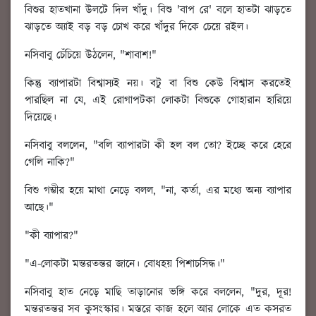
বিশুর হাতখানা উলটে দিল খাঁদু। বিশু 'বাপ রে' বলে হাতটা ঝাড়তে
ঝাড়তে অ্যাই বড় বড় চোখ করে খাঁদুর দিকে চেয়ে রইল।
নসিবাবু চেঁচিয়ে উঠলেন, "শাবাশ!"
কিন্তু ব্যাপারটা বিশ্বাস্যই নয়। বটু বা বিশু কেউ বিশ্বাস করতেই
পারছিল না যে, এই রোগাপটকা লোকটা বিশুকে গোহারান হারিয়ে
দিয়েছে।
নসিবাবু বললেন, "বলি ব্যাপারটা কী হল বল তো? ইচ্ছে করে হেরে
গেলি নাকি?"
বিশু গম্ভীর হয়ে মাথা নেড়ে বলল, "না, কর্তা, এর মধ্যে অন্য ব্যাপার
আছে।"
"কী ব্যাপার?"
"এ-লোকটা মন্তরতন্তর জানে। বোধহয় পিশাচসিদ্ধ।"
নসিবাবু হাত নেড়ে মাছি তাড়ানোর ভঙ্গি করে বললেন, "দুর, দূর!
মন্তরতন্তর সব কুসংস্কার। মস্তরে কাজ হলে আর লোকে এত কসরত