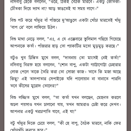
নসিবাবু হেঁকে বললেন, "ওরে, ঠিকই বৈঠক মারবে। একটু কোঁতকা-
টোঁতকা দিয়ে দ্যাখ না? আড় ভাঙতেই যা সময় লাগে।"
বিশু পট করে খাঁদুর বাঁ পাঁজরে দু'আঙুলে একটা খোঁচা মারতেই খাঁদু
'বাপ রে' বলে লাফিয়ে উঠল।
বিশু মাথা নেড়ে বলল, "এঃ, এ যে এক্কেবারে ভুসিমাল গছিয়ে গিয়েছে
আপনাকে কর্তা। পাঁজরার হাড় তো প্যাকাটির মতো মুড়মুড় করছে।"
বটুও খুব চিন্তিত মুখে বলল, "দাবনায় তো মাংসই নেই কর্তা!"
নসিবাবু বিরক্ত হয়ে বললেন, "শোন বাপু, একটা গ্যাট্টাগোট্টা চেহারার
লোক পেলে তাকে তৈরি করা তো সোজা কাজ। তাতে কি মজা আছে
কিছু? এই তালপাতার সেপাইকে যদি পালোয়ান না বানাতে পারলি
তবে কীসের মুরোদ তোদের?"
বিশু লজ্জিত মুখে বলল, "তা কর্তা যখন বলছেন, মেহনত করলে
অচল পয়সাও যখন চালানো যায়, তখন আমরাও চেষ্টা করে দেখব।
আপনার একটু খরচাপাতি যাবে, এই যা!"
বটু খাঁদুর দিকে চেয়ে বলল, "কী হে বাপু, বৈঠক মারবে, নাকি ফের
খোঁচাখুঁচি করতে হবে।"