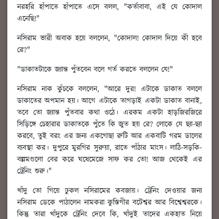
নরহরি হাঁপাতে হাঁপাতে এসে বলল, "কর্তাবাবা, এই যে কোদাল
এনেছি!"
নসিরাম ভারী অবাক হয়ে বললেন, "কোদাল! কোদাল দিয়ে কী হবে
রে?"
"ডাকাতটাকে জ্যান্ত পুঁতবেন বলে গর্ত করতে বললেন যে!"
নসিরাম নাক কুঁচকে বললেন, "আরে দুর! এটাকে ডাকাত বললে
ডাকাতের অপমান হয়। আগে এটাকে তাগড়াই একটা ডাকাত বানাই,
তবে তো জ্যান্ত পুঁতবার কথা ওঠে। এরকম একটা হাড়জিরজিরে
সিড়িঙ্গে চেহারার ডাকাতকে পুঁতে কি জুত হয় রে? লোকে যে ছ্যা-ছ্যা
করবে, তুই বরং এর জন্য একগোছা রুটি আর একবাটি গরম ডালের
ব্যবস্থা কর। দুপুরে মুরগির সুরুয়া, রাতে পাঁঠার মাংস। লাঠি-সড়কি-
বল্লমগুলো বের করে ঘষেমেজে সাফ কর তো! আজ থেকেই এর
ট্রেনিং শুরু।"
খাঁদু তো গিয়ে ঢুকল নসিরামের কবজায়। ট্রেনিং দেওয়ার জন্য
নসিরাম ডেকে পাঠালেন নামকরা কুস্তিগীর বটেশ্বর আর বিশ্বেশ্বরকে।
কিন্তু তারা খাঁদুকে ট্রেনিং দেবে কি, খাঁদুই তাদের একহাত নিয়ে