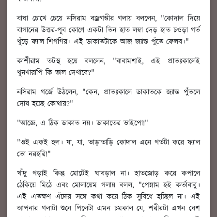
বাঘা চোখে চেয়ে নসিরাম বজ্রগম্ভীর গলায় বললেন, "কোদাল দিয়ে
বাগানের উত্তর-পূব কোণে একটা তিন হাত লম্বা দেড় হাত চওড়া গর্ত
খুঁড়ে ফ্যাল শিগগির। এই ডাকাতটাকে আজ জ্যান্ত পুঁতে ফেলব।"
কাশীরাম তটস্থ হয়ে বললেন, "বাবামশাই, এই প্রাতঃকালেই
খুনখারাপি কি ভাল দেখাবে?"
নসিরাম গর্জে উঠলেন, "কেন, প্রাতঃকালে ডাকাতকে জ্যান্ত পুঁতলে
দোষ হচ্ছে কোথায়?"
"আজ্ঞে, এ ঠিক ডাকাত নয়। ডাকাতের ভাইপো!"
"ওই একই হল। যা, যা, তাড়াতাড়ি কোদাল এনে গর্তটা করে ফ্যাল
তো নরহরি!"
খাঁদু গড়াই কিন্তু মোটেই ঘাবড়াল না। হাতজোড় করে কপালে
ঠেকিয়ে মিঠে এবং মোলায়েম গলায় বলল, "পেন্নাম হই কর্তাবাবু।
এই এতক্ষণ এঁদের সঙ্গে কথা কয়ে ঠিক সুবিধে হচ্ছিল না। এই
আপনার গলাটা শুনে পিলেটা এমন চমকাল যে, শরীরটা এখন বেশ