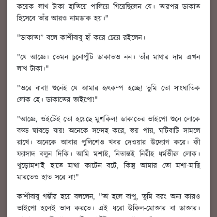
কয়েক লাখ টাকা হাতিয়ে পালিয়ে গিয়েছিলেন যে। তারপর ডাকাত
হিসেবে তাঁর আরও নামডাক হয়।"
"ডাকাত!” বলে কাশীবাবু হাঁ করে চেয়ে রইলেন।
"যে আজ্ঞে। তেমন চুনোপুঁটি ডাকাতও নন। তাঁর মাথার দাম এখন
লাখ টাকা।"
"ওরে বাবা! শুনেই যে আমার হৃৎকম্প হচ্ছে! তুমি তো সাংঘাতিক
লোক হে। ডাকাতের ভাইপো!"
"আজ্ঞে, ওইটেই তো হয়েছে মুশকিল! ডাকাতের ভাইপো শুনে লোকে
বড্ড ঘাবড়ে যায়! অনেকে সন্দেহ করে, ভয় পায়, ঘটিবাটি সামলে
রাখে। অনেকে আবার পুলিশেও খবর দেওয়ার উদ্যোগ করে। কী
ফ্যাসাদ বলুন দিকি। আমি মশাই, নিতান্তই নিরীহ ধর্মভীরু লোক।
খুড়োমশাই হাতে মাথা কাটেন বটে, কিন্তু আমার তো মশা-মাছি
মারতেও হাত সরে না!"
কাশীবাবু গম্ভীর হয়ে বললেন, "তা হলে বাপু, তুমি বরং অন্য কারও
ভাইপো হলেই ভাল করতে। এই ধরো উকিল-মোক্তার বা ডাক্তার।