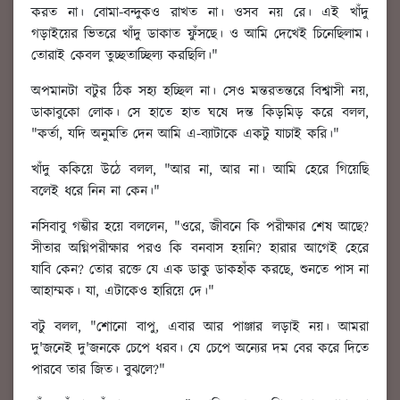
করত না। বোমা-বন্দুকও রাখত না। ওসব নয় রে। এই খাঁদু
গড়াইয়ের ভিতরে খাঁদু ডাকাত ফুঁসছে। ও আমি দেখেই চিনেছিলাম।
তোরাই কেবল তুচ্ছতাচ্ছিল্য করছিলি।"
অপমানটা বটুর ঠিক সহ্য হচ্ছিল না। সেও মন্তরতন্তরে বিশ্বাসী নয়,
ডাকাবুকো লোক। সে হাতে হাত ঘষে দন্ত কিড়মিড় করে বলল,
"কর্তা, যদি অনুমতি দেন আমি এ-ব্যাটাকে একটু যাচাই করি।"
খাঁদু ককিয়ে উঠে বলল, "আর না, আর না। আমি হেরে গিয়েছি
বলেই ধরে নিন না কেন।"
নসিবাবু গম্ভীর হয়ে বললেন, "ওরে, জীবনে কি পরীক্ষার শেষ আছে?
সীতার অগ্নিপরীক্ষার পরও কি বনবাস হয়নি? হারার আগেই হেরে
যাবি কেন? তোর রক্তে যে এক ডাকু ডাকহাঁক করছে, শুনতে পাস না
আহাম্মক। যা, এটাকেও হারিয়ে দে।"
বটু বলল, "শোনো বাপু, এবার আর পাঞ্জার লড়াই নয়। আমরা
দু'জনেই দু'জনকে চেপে ধরব। যে চেপে অন্যের দম বের করে দিতে
পারবে তার জিত। বুঝলে?"