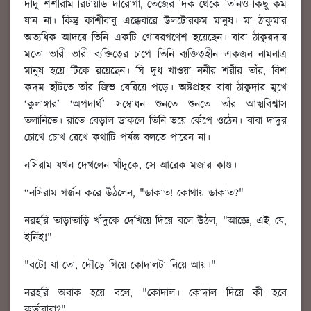
দাদু শশীরাম রিটায়ার্ড দারোগা, তেজের দিক থেকে তিনিও কিছু কম
যান না। কিন্তু কাশীবাবু এক্কেবারে উলটোরকম মানুষ। মা ঠাকুমার
অত্যধিক আদরে তিনি একটি গোবরগণেশ হয়েছেন। বাবা ঠাকুরদার
মতো ভারী ভারী ব্যক্তিত্বের চাপে তিনি ব্যক্তিত্বহীন একজন নামনাত্র
মানুষ হয়ে টিকে রয়েছেন। ঘি দুধ খাওয়া ননীর শরীর তাঁর, বিশ
কদম হাঁটতে তাঁর জিভ বেরিয়ে পড়ে। অষ্টপ্রহর বাবা ঠাকুদার মুখে
‘কুলাঙ্গার’ ‘অপদার্থ’ সম্বোধন শুনতে শুনতে তাঁর আত্মবিশ্বাস
তলানিতে। রাতে বেড়াল ডাকলে তিনি ভয়ে কেঁপে ওঠেন। বাবা দাদুর
চোখে চোখ রেখে কথাটি পর্যন্ত বলতে পারেন না।
নসিরাম যখন দেখলেন খাঁদুকে, সে আরেক মজার কাণ্ড।
“নসিরাম গর্জন করে উঠলেন, "ডাকাত! কোথায় ডাকাত?"
নরহরি তাড়াতাড়ি খাঁদুকে দেখিয়ে দিয়ে বলে উঠল, "আজ্ঞে, এই যে,
ইনিই!"
"বটে! যা তো, দৌড়ে গিয়ে কোদালটা নিয়ে আয়।"
নরহরি অবাক হয়ে বলে, "কোদাল। কোদাল দিয়ে কী হবে
কর্তাবাবা?"