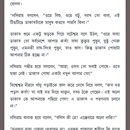
ফেলল।
“নসিরাম বললেন, "ওরে বিশু, ওরে বটু, দ্যাখ তো বাবা, এই
টিঙটিঙে ডাকাতটাকে মানুষ করতে পারবি কিনা।"
ডাকাত শুনে একটু ভড়কে গিয়ে বটেশ্বর বলে উঠল, "ওরে বাবা!
ডাকাত তো সর্বনেশে ব্যাপার কর্তা! বাঘা কুকুর পুষুন, দুষ্টু গোরু
পুষুন, এমনকী বাঘ-সিংহ পুষুন, তাও ভাল। কিন্তু ডাকাত পোষাটা
আপনার ঠিক হচ্ছে না।"
নসিরাম গম্ভীর হয়ে বললেন, "আহা, ওসব তো সবাই পোষে। ওতে
মজা নেই। ডাকাত পোষা একটা নতুন ব্যাপার তো!"
বিশ্বেশ্বর নীরবে খাঁদু গড়াইকে ভাল করে দেখে নিয়ে বলল, "কত দর
পড়ল কর্তা? তা যাই দর দিয়ে থাকুন, বড্ড ঠকে গেছেন। এই অচল
ডাকাত কে আপনাকে গছিয়ে গেল? এ ডাকাত এ পরগনায় চলবে
না।"
নসিরাম অবাক হয়ে বলেন, "বলিস কী রে? এক্কেবারে অচল নাকি?"
"দরকচা মারা চেহারা দেখছেন না? এরকম পাকানো শরীরে কি মাংস