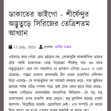
ডাকাতের ভাইপো - শীর্ষেন্দুর
অদ্ভুতুড়ে সিরিজের তেত্রিশতম
আখ্যান
12 July, 2025
লেখক:
মনীষা নস্কর
এইবারে আর গেঁয়ো চোর ছ্যাঁচোর নয়, সোজাসুজি আন্তর্জাতিক মানের
টেক স্যাভি ডাকাতকে বেছে নিয়েছেন শীর্ষেন্দু তাঁর ৩৩ নম্বর
অদ্ভুতুড়েতে। হবে না? সময়টাও যে হুপহাপ এগিয়ে ২০০৭ এ এসে
ঠেকেছে। গল্পের ডাকাত রাখালহরি চীন থেকে ডাকাতির প্রশিক্ষণ
নিয়ে এসেছে। সে অত্যাধুনিক সব গ্যাজেট ব্যবহার করে। তার জুনিয়র
চ্যালারা পর্যন্ত গুচির গগলস পরে, হাই টেক ফোন হাতে নিয়ে ঘোরে।
পঞ্চাশ পেরিয়েও রাখালহরির সাংঘাতিক ফিটনেস। সে বড় বড়
ডাকাতদের ওপর ডাকাতি করে বেড়ায়। শুধু মুশকিল হয়েছে একটা
জায়গায়। বিয়েটিয়ে করেনি, ছেলেপিলে নেই। এত সম্পত্তি সে কাকে
দিয়ে যাবে? সে ম’লে এতবড় দলের হালটাই বা ধরবে কে?