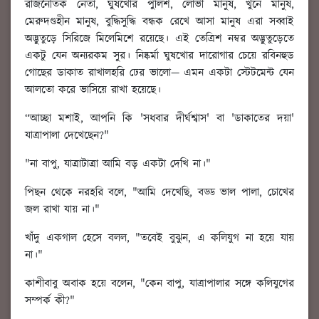
রাজনৈতিক নেতা, ঘুষখোর পুলিশ, লোভী মানুষ, খুনে মানুষ,
মেরুদণ্ডহীন মানুষ, বুদ্ধিসুদ্ধি বন্ধক রেখে আসা মানুষ এরা সব্বাই
অদ্ভুতুড়ে সিরিজে মিলেমিশে রয়েছে। এই তেত্রিশ নম্বর অদ্ভুতুড়েতে
একটু যেন অন্যরকম সুর। নিষ্কর্মা ঘুষখোর দারোগার চেয়ে রবিনহুড
গোছের ডাকাত রাখালহরি ঢের ভালো— এমন একটা স্টেটমেন্ট যেন
আলতো করে ভাসিয়ে রাখা হয়েছে।
“আচ্ছা মশাই, আপনি কি 'সধবার দীর্ঘশ্বাস' বা 'ডাকাতের দয়া'
যাত্রাপালা দেখেছেন?"
"না বাপু, যাত্রাটাত্রা আমি বড় একটা দেখি না।"
পিছন থেকে নরহরি বলে, "আমি দেখেছি, বড্ড ভাল পালা, চোখের
জল রাখা যায় না।"
খাঁদু একগাল হেসে বলল, "তবেই বুঝুন, এ কলিযুগ না হয়ে যায়
না।"
কাশীবাবু অবাক হয়ে বলেন, "কেন বাপু, যাত্রাপালার সঙ্গে কলিযুগের
সম্পর্ক কী?"