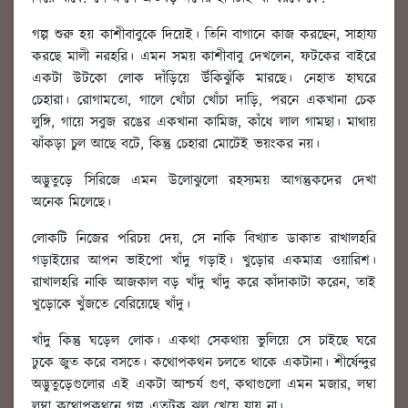
গল্প শুরু হয় কাশীবাবুকে দিয়েই। তিনি বাগানে কাজ করছেন, সাহায্য
করছে মালী নরহরি। এমন সময় কাশীবাবু দেখলেন, ফটকের বাইরে
একটা উটকো লোক দাঁড়িয়ে উঁকিঝুঁকি মারছে। নেহাত হাঘরে
চেহারা। রোগামতো, গালে খোঁচা খোঁচা দাড়ি, পরনে একখানা চেক
লুঙ্গি, গায়ে সবুজ রঙের একখানা কামিজ, কাঁধে লাল গামছা। মাথায়
ঝাঁকড়া চুল আছে বটে, কিন্তু চেহারা মোটেই ভয়ংকর নয়।
অদ্ভুতুড়ে সিরিজে এমন উলোঝুলো রহস্যময় আগন্তুকদের দেখা
অনেক মিলেছে।
লোকটি নিজের পরিচয় দেয়, সে নাকি বিখ্যাত ডাকাত রাখালহরি
গড়াইয়ের আপন ভাইপো খাঁদু গড়াই। খুড়োর একমাত্র ওয়ারিশ।
রাখালহরি নাকি আজকাল বড় খাঁদু খাঁদু করে কাঁদাকাটা করেন, তাই
খুড়োকে খুঁজতে বেরিয়েছে খাঁদু।
খাঁদু কিন্তু ঘড়েল লোক। একথা সেকথায় ভুলিয়ে সে চাইছে ঘরে
ঢুকে জুত করে বসতে। কথোপকথন চলতে থাকে একটানা। শীর্ষেন্দুর
অদ্ভুতুড়েগুলোর এই একটা আশ্চর্য গুণ, কথাগুলো এমন মজার, লম্বা
লম্বা কথোপকথনে গল্প এতটুকু ঝুল খেয়ে যায় না।