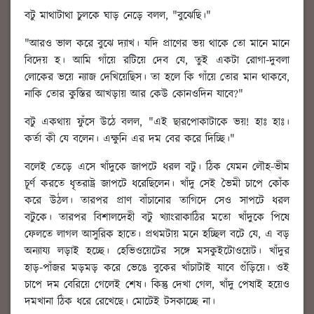
বটু মাথাটাথা চুলকে ঘাড় নেড়ে বলল, "বুঝেছি।"
"আরও ভাল করে বুঝে দ্যাখ। যদি প্রাণের ভয় থাকে তো মানে মানে
বিদেয় হ। আমি গাঁয়ে রটিয়ে দেব যে, তুই একটা রোগা-দুবলা
লোকের ভয়ে ন্যাজ দেখিয়েছিস। তা হলে কি গাঁয়ে তোর মান থাকবে,
নাকি তোর কুস্তির আখড়ায় আর কেউ কোনওদিন যাবে?"
বটু একথায় ফুঁসে উঠে বলল, "এই ছারপোকাটাকে ভয়! হাঃ হাঃ।
কর্তা কী যে বলেন। এক্ষুনি এর দম বের করে দিচ্ছি।"
বলেই তেড়ে এসে খাঁদুকে জাপটে ধরল বটু। ঠিক যেমন লৌহ-ভীম
চূর্ণ করতে ধৃতরাষ্ট্র জাপটে ধরেছিলেন। খাঁদু সেই ভৈমী চাপে কোঁক
করে উঠল। তারপর প্রাণ বাঁচানোর তাগিদে সেও সাপটে ধরল
বটুকে। তারপর বিশালদেহী বটু খ্যাংরাকাঠির মতো খাঁদুকে পিষে
ফেলতে লাগল আসুরিক হাতে। প্রথমটায় মনে হচ্ছিল বটে যে, এ বড়
অন্যায্য লড়াই হচ্ছে। হেভিওয়েটের সঙ্গে মসকুইটোওয়েট। খাঁদুর
হাড়-পাঁজর মড়মড় করে ভেঙে বুকের খাঁচাটাই যাবে গুঁড়িয়ে। ওই
চাপে দম বেরিয়ে গেলেই শেষ। কিন্তু দেখা গেল, খাঁদু পেষাই হয়েও
দমখানা ঠিক ধরে রেখেছে। মোটেই টসকাচ্ছে না।