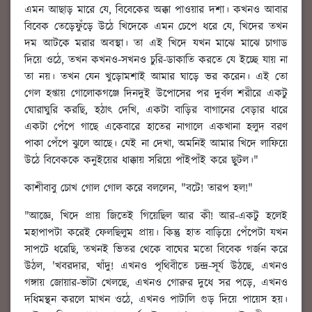
এমন আছাড় মারে যে, বিবেকের অক্কা পাওয়ার দশা। কখনও আবার
বিবেক তেড়েফুঁড়ে উঠে খিদেকে এমন চেপে ধরে যে, খিদের তখন
দম আটকে মরার অবস্থা। তা এই খিদে যখন মাঝে মাঝে চাগাড
দিয়ে ওঠে, তখন কখনও-সখনও চুরি-ডাকাতি করতে যে ইচ্ছে যায় না
তা নয়। তখন যেন খুড়োমশাই আমার ঘাড়ে ভর করেন। এই তো
গেল হপ্তায় গোলোকগঞ্জে দিনদুই উপোসের পর দুর্বল শরীরে একটু
ঘোরাঘুরি করছি, হঠাৎ দেখি, একটা বাড়ির বাগানের বেড়ার ধারে
একটা পেঁপে গাছে একেবারে হাতের নাগালে একখানা হলুদ বরণ
পাকা পেঁপে ঝুলে আছে। যেই না দেখা, অমনিই আমার খিদে লাফিয়ে
উঠে বিবেককে কনুইয়ের ধাক্কায় সরিয়ে পাঁইপাঁই করে ছুটল।"
কাশীবাবু চোখ গোল গোল করে বললেন, "বটে! তারপ হল!"
"আজ্ঞে, খিদে প্রায় জিতেই গিয়েছিল আর কী! আর-একটু হলেই
মহাপাপটা করেই ফেলছিলুম প্রায়। কিন্তু হাত বাড়িয়ে পেঁপেটা যখন
সাপটে ধরেছি, তখনই ভিতর থেকে বাঘের মতো বিবেক গর্জন করে
উঠল, 'খবরদার, খাঁদু! এখনও পৃথিবীতে চন্দ্র-সূর্য উঠছে, এখনও
গঙ্গায় জোয়ার-ভাঁটা খেলছে, এখনও গোরুর দুধে সর পড়ে, এখনও
দধিমন্থন করলে মাখন ওঠে, এখনও পাটালি গুড় দিয়ে পায়েস হয়।