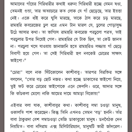
আমাদের গাঁয়ের গিরিধারীর কথাই ধরুন! গিরিধারী হচ্ছে যেমন ষণ্ডা,
তেমনই গুন্ডা, তার অত্যাচারে কত লোক যে গাঁ ছেড়েছে, তার ইয়ত্তা
নেই। একে ধাঁই করে ঘুসি মারছে, তাকে ঠাস করে চড় মারছে,
রামহরি কবরেজের চুল ধরে এমন টান মারল যে, চুলের গোড়াসুদ্ধ
উঠে আসার কথা। তা ভাগ্যিস রামহরি কবরেজ পরচুলো পরত, তাই
পরচুলার উপর দিয়েই গেল। রামহরির যে টাক ছিল, তা কেউ জানত
না। পরচুলা খসে যাওয়ায় জানাজানি হতে রামহরিও লজ্জায় গাঁ ছেড়ে
বিবাগী হয়ে গেল। তা সেই গিরিধারী হল নবকেষ্ট চোরের সাক্ষাৎ
ভাইপো।"
"চোর!” বলে নাক সিঁটকোলেন কাশীবাবু। তারপর বিরক্তির সঙ্গে
বললেন, "তোর বড় ছোট নজর। কথা হচ্ছে ডাকাতের ভাইপো নিয়ে,
তুই ফট করে চোরের ভাইপোকে এনে ফেললি। ওরে, আদার সঙ্গে
কি কাঁচকলা মেলে! নাকি আমের দামে আমড়া বিকোয়!"
এইবার বলা যাক, কাশীবাবুর কথা। কাশীবাবু লম্বা চওড়া মানুষ,
ওকালতি পাশ করেছেন। কিন্তু তিনি এখনও তেমন ‘বড়’ হননি। তাঁর
বাবা ঠাকুরদা বেশ লম্বাচওড়া তেজি ডাকাবুকো মানুষ। ডনবৈঠক দেন
নিয়মিত। বাবা নসিরাম এক্স মিলিটারিম্যান, মানুষটি ভারী জাঁদরেল।