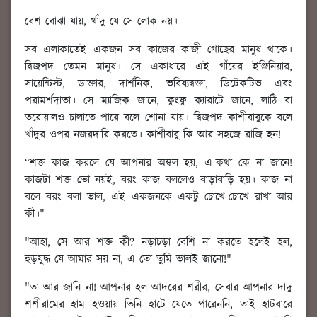
বেশ বোঝা যায়, খাঁদু যে সে লোক নয়।
সব এলাকাতেই একজন সব কাজের কাজী গোছের মানুষ থাকে।
দ্বিজপদ তেমন মানুষ। সে একাধারে এই গাঁয়ের ইঞ্জিনিয়ার,
সায়েন্টিস্ট, ডাক্তার, দার্শনিক, ভবিষ্যদ্বক্তা, ডিটেকটিভ এবং
পরামর্শদাতা। সে ম্যাজিক জানে, কুংফু ক্যারাটে জানে, লাঠি বা
তরোয়ালও চালাতে পারে বলে শোনা যায়। দ্বিজপদ কাশীবাবুকে বলে
খাঁদুর ওপর নজরদারি করতে। কাশীবাবু কি আর সহজে রাজি হন!
“শক্ত কাজ করলে যে আপনার অম্বল হয়, এ-কথা কে না জানে!
কাজটা শক্ত তো নয়ই, বরং কাজ বললেও বাড়াবাড়ি হয়। কাজ না
বলে বরং বলা ভাল, এই একজনকে একটু চোখে-চোখে রাখা আর
কী।"
"আহা, সে আর শক্ত কী? নড়াচড়া বেশি না করতে হলেই হল,
হুড়যুদ্ধ যে আমার সয় না, এ তো তুমি ভালই জানো!"
"তা আর জানি না! আপনার হল আদরের শরীর, সেবার আপনার দাদু
শশীরামের হাম হওয়ায় তিনি হাটে যেতে পারেননি, তাই হাটবারে