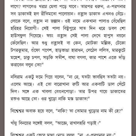
লাগে? লাগলেও খরচা মেলা পড়ে যাবে। তারপর ধরুন, এ-পরগনার
সব ডাকাতই হল রীতিমতো পালোয়ান। প্রহ্লাদ ডাকাত এখনও বেঁচে।
লোকে বলে, প্রহ্লাদ না জল্লাদ। ওই নামে একখানা পালাও বেঁধেছিল
হরিহর নিয়োগী। সেই পালা বিষ্টুপুরে সাত দিন ধরে ডবল শো
হাউসফুল গিয়েছে। স্বয়ং প্রহ্লাদ সেই পালা দেখে হাপুস নয়নে
কেঁদেছিল। আর শুধু প্রহ্লাদই বা কেন, মোটকা মল্লিক, টেকো
টগরকুমার, গুঁফো গণেশ, হাড়ভাঙা হারাধন, লেঠেল ললিত, মারকুটে
মহেশ, চাকু চপল, সড়কি সতীশ, বাঘা বগলা, কার পাশে একে দাঁড়
করাবেন বলুন তো!"
নসিরাম একটু দমে গিয়ে বলেন, "না রে, যতটা ভাবছিস ততটা নয়।
এলেম আছে। এই তো বারোখানা রুটি আর একবাটি ডাল সেঁটে
দিল। সঙ্গে এক খাবলা বেগুনপোড়া। তার উপর গায়ে ডাকাতের
রক্তও আছে তো। ওর খুড়ো নাকি মস্ত ডাকাত!"
বিশ্বেশ্বর অবাক হয়ে বলে, "নাকি? তা তোমার খুড়োর নাম কী হে?"
খাঁদু বিনয়ের সঙ্গেই বলল, "আজ্ঞে, রাখালহরি গড়াই।"
বিশ্বেশ্বর একটু ভেবে মাথা নেড়ে বলল, "না, এ-পরগনার নয়।"