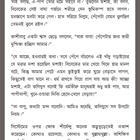
তাই বলছি, এ-পাপ তোর ধর্মে সইবে না।' বুঝলেন মশাই, কী বলব,
বিবেকের সেই বাঘা গর্জনে শরীরে যেন ভূমিকম্প হতে লাগল।
মনস্তাপে মনটা ভরে গেল। হাত সরিয়ে নিলুম, পেঁপেটা যেমন ঝুলছিল
তেমনই ঝুলে রইল।"
কাশীবাবু একটা শ্বাস ছেড়ে বললেন, "যাক বাবা! পেঁপেটার জন্য ভারী
দুশ্চিন্তা হচ্ছিল আমার।"
"যে আজ্ঞে, হওয়ারই কথা। তবে পেঁপে বাঁচলেও এই খাঁদু গড়াইয়ের
যে মরার দশা হয়েছিল মশাই! বিবেকের মার খেয়ে খিদে হার মানল
বটে, কিন্তু আমার পেটে এমন কুইকুই করে ঘুরে বেড়াতে লাগল,
কিছুতেই বাগ মানে না। ধর্ম রাখতে গিয়ে প্রাণ যায় আর কী? আচ্ছা
মশাই, এটা কলিযুগ বলেই কি ধর্মভীরু মানুষরাই শুধু কষ্ট পায়, আর
পাপীতাপী, খুনে-গুন্ডারা দিব্যি হেসে-খেলে বেড়ায়?"
"তা বাপু, কথাটা মন্দ বলোনি। আমিও শুনেছি, কলিযুগে সব উলটো
নিয়ম।"
সিস্টেমের ওপর ক্ষোভ শীর্ষেন্দু অনেক অদ্ভুতুড়েতেই প্রকাশ
করেছেন। কোথাও রয়েসয়ে, কোথাও বা খুল্লামখুল্লা। অশিক্ষিত