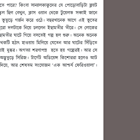
ে পারে? কিংবা সান্যালকাকুদের যে পোড়োবাড়িটা ফ্ল্যাট
কুল ছিল বেথুন, ক্লাস ওয়ান থেকে টুয়েলভ সব্বাই জানে
 ভূতুড়ে গর্জন করে ওঠে। বছরখানেক আগে এই ভূতের
পুরো দলটাকে নিয়ে চললেন ইছামতীর তীরে। সে লোকের
া ইছামতীর ঘাটে গিয়ে বসতেই গল্প হল শুরু। অনেক অনেক
কথকটি হঠাৎ হাওয়ায় মিলিয়ে যেতেন আর ঘাটের সিঁড়িতে
াই দুষ্কর। অগত্যা শরণাপন্ন হতে হয় গল্পেরই। আর সে
র অদ্ভুতুড়ে সিরিজ। টার্গেট অডিয়েন্স কিশোররা হলেও আট
 দিয়ে, আর শেষতম সংযোজন ‘এক আশ্চর্য ফেরিওয়ালা’।