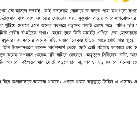
য লেখেন তো আসলে বড়রাই। তাই বড়দেরই সোচ্চারে না বলতে পারা কথাগুলো র
্চতন্ত্র-ঠাকুমার ঝুলি বলে সমাজের শোষণের গল্প, সুকুমার রায়ের আবোলতাবোল-এর ছ
াসগুলো খুঁটিয়ে দেখলে এমন অনেক বকলমে বড়দের কথাই চোখে পড়ে। যদিও তাঁর গল্প 
ী দেবীর বাঁ-হাঁটুতে ব্যথা। মনের ভুলে তিনি ডানহাঁটু এগিয়ে দেন মোক্ষদাকে
 ধুন্ধুমার। এ ধরনের অনেক মিষ্টি, মজার চিত্রকল্প ছড়িয়ে আছে গোটা গল্প জু
ই মিনি উপন্যাসগুলো আনন্দ পাবলিশার্স থেকে ছোট ছোট বইয়ের আকারে বের
্দুর অনেক উপন্যাস থেকেই ছবি বানিয়ে ফেলেছে। অদ্ভুতুড়ে সিরিজের ‘বনি’, ‘মনো
র্দায় আসবে। বইপত্তর যারা মোটে পড়তে চায় না, তারাও ভিড় জমাবে সিনেমা হলে।
িয়ে আলাদাভাবে আলচনা থাকবে। এখানে থাকল অদ্ভুতুড়ে সিরিজ এ এতাবৎ প্রক