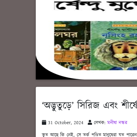
‘অদ্ভুতুড়ে’ সিরিজ এবং শীর্ষে
31 October, 2024
লেখক:
মনীষা নস্কর
ভূত আছে কি নেই, সে তর্ক পণ্ডিত মানুষেরা যত পারেন 