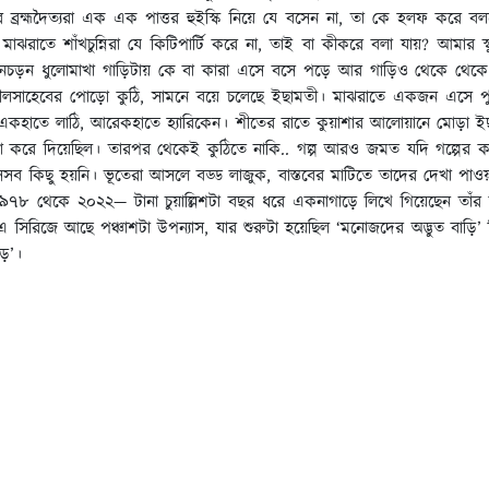
করে ব্রহ্মদৈত্যরা এক এক পাত্তর হুইস্কি নিয়ে যে বসেন না, তা কে হলফ করে বলত
াঝরাতে শাঁখচুন্নিরা যে কিটিপার্টি করে না, তাই বা কীকরে বলা যায়? আমার স্
নচড়ন ধুলোমাখা গাড়িটায় কে বা কারা এসে বসে পড়ে আর গাড়িও থেকে থেকে
ে নীলসাহেবের পোড়ো কুঠি, সামনে বয়ে চলেছে ইছামতী। মাঝরাতে একজন এসে 
কিটুপি, একহাতে লাঠি, আরেকহাতে হ্যারিকেন। শীতের রাতে কুয়াশার আলোয়ানে মোড়
লাদা করে দিয়েছিল। তারপর থেকেই কুঠিতে নাকি.. গল্প আরও জমত যদি গল্পের 
েসব কিছু হয়নি। ভূতেরা আসলে বড্ড লাজুক, বাস্তবের মাটিতে তাদের দেখা পাওয়
াধ্যায়। ১৯৭৮ থেকে ২০২২— টানা চুয়াল্লিশটা বছর ধরে একনাগাড়ে লিখে গিয়েছেন তাঁ
রিজে আছে পঞ্চাশটা উপন্যাস, যার শুরুটা হয়েছিল ‘মনোজদের অদ্ভুত বাড়ি’
ড়ে’।