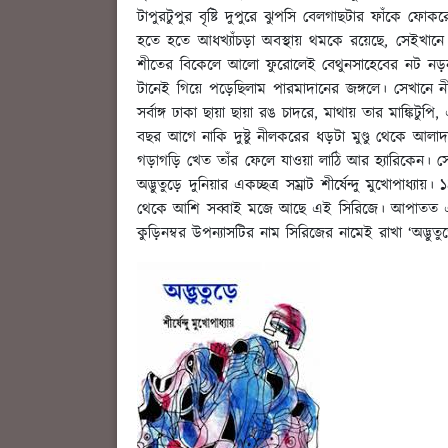
টাপুরটুপুর বৃষ্টি দুপুরে ঝুপসি বেলগাছটার ফাঁকে ফো
হতে হতে আধখ্যাঁচড়া অবস্থায় থমকে রয়েছে, সেইখানে ম
শীতের বিকেলে আলো ফুরোলেই বেথুনসাহেবের নট নড়
টানেই গিয়ে পড়েছিলাম পারমাদানের জঙ্গলে। সেখান
সর্বাঙ্গ ঢাকা ছায়া ছায়া রঙ চাদরে, মাথায় তার মাঙ্
বছর আগে নাকি দুষ্টু নীলকরের ধড়টা মুণ্ডু থেকে আ
গড়াগড়ি খেত তাঁর ফেলে যাওয়া লাঠি আর হ্যারিকেন। স
অদ্ভুতুড়ে দুনিয়ার একচ্ছত্র সম্রাট শীর্ষেন্দু মুখোপ
থেকে আশি সব্বাই মজে আছে এই সিরিজে। আপাতত এ সি
কুড়িনম্বর উপন্যাসটির নাম সিরিজের নামেই রাখা ‘অদ্ভুতু