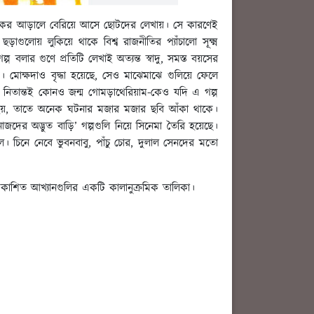
ূপকের আড়ালে বেরিয়ে আসে ছোটদের লেখায়। সে কারণেই
ড়াগুলোয় লুকিয়ে থাকে বিশ্ব রাজনীতির প্যাঁচালো সূক্ষ্ম
বলার গুণে প্রতিটি লেখাই অত্যন্ত স্বাদু, সমস্ত বয়সের
। মোক্ষদাও বৃদ্ধা হয়েছে, সেও মাঝেমাঝে গুলিয়ে ফেলে
ড়ে। নিতান্তই কোনও জন্ম গোমড়াথেরিয়াম-কেও যদি এ গল্প
 হয়, তাতে অনেক ঘটনার মজার মজার ছবি আঁকা থাকে।
জদের অদ্ভুত বাড়ি’ গল্পগুলি নিয়ে সিনেমা তৈরি হয়েছে।
 চিনে নেবে ভুবনবাবু, পাঁচু চোর, দুলাল সেনদের মতো
াশিত আখ্যানগুলির একটি কালানুক্রমিক তালিকা।