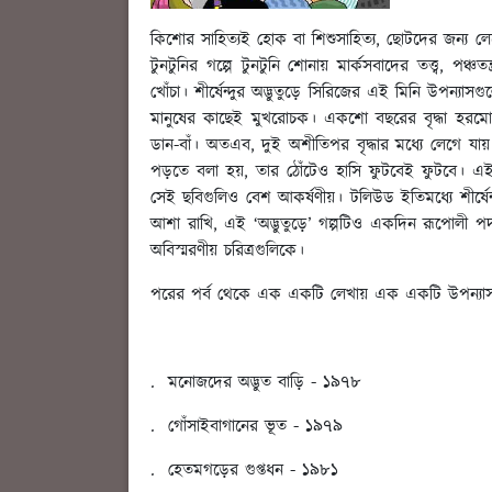
কিশোর সাহিত্যই হোক বা শিশুসাহিত্য, ছোটদের জন্
টুনটুনির গল্পে টুনটুনি শোনায় মার্কসবাদের তত্ত্ব, পঞ
খোঁচা। শীর্ষেন্দুর অদ্ভুতুড়ে সিরিজের এই মিনি উপন্য
মানুষের কাছেই মুখরোচক। একশো বছরের বৃদ্ধা হরমোহিন
ডান-বাঁ। অতএব, দুই অশীতিপর বৃদ্ধার মধ্যে লেগে যায়
পড়তে বলা হয়, তার ঠোঁটেও হাসি ফুটবেই ফুটবে। এ
সেই ছবিগুলিও বেশ আকর্ষণীয়। টলিউড ইতিমধ্যে শীর্ষেন
আশা রাখি, এই ‘অদ্ভুতুড়ে’ গল্পটিও একদিন রূপোলী প
অবিস্মরণীয় চরিত্রগুলিকে।
পরের পর্ব থেকে এক একটি লেখায় এক একটি উপন্যাস ন
. মনোজদের অদ্ভুত বাড়ি - ১৯৭৮
. গোঁসাইবাগানের ভূত - ১৯৭৯
. হেতমগড়ের গুপ্তধন - ১৯৮১