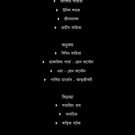
কিশোর সাহিত্য
উনিশ শতক
জীবনানন্দ
প্রাচীন সাহিত্য
অনুবাদ
বিবিধ সাহিত্য
ম্যান্সফিল্ড পার্ক - জেন অস্টেন
এমা - জেন অস্টেন
গার্সিয়া মার্কেস - আত্মজীবনী
সিনেমা
সত্যজিৎ রায়
তথ্যচিত্র
ঋত্বিক ঘটক