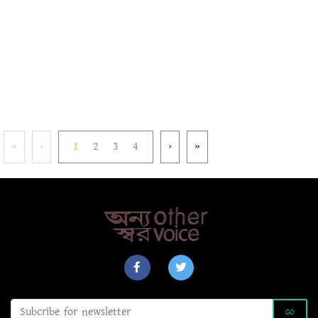
«
‹
1
2
3
4
›
»
GO