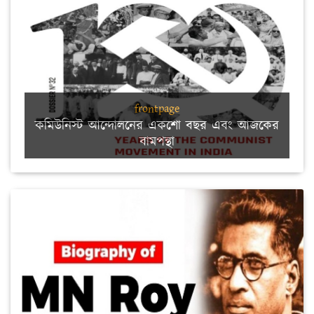
frontpage
কমিউনিস্ট আন্দোলনের একশো বছর এবং আজকের
বামপন্থা