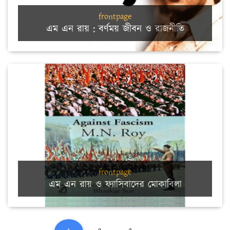
frontpage
এম এন রায় : বর্ণময় জীবন ও রাজনীতি
frontpage
এম এন রায় ও ফ্যাসিবাদের মোকাবিলা