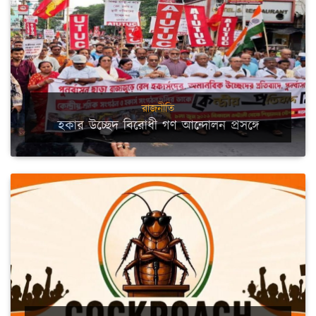
রাজনীতি
হকার উচ্ছেদ বিরোধী গণ আন্দোলন প্রসঙ্গে