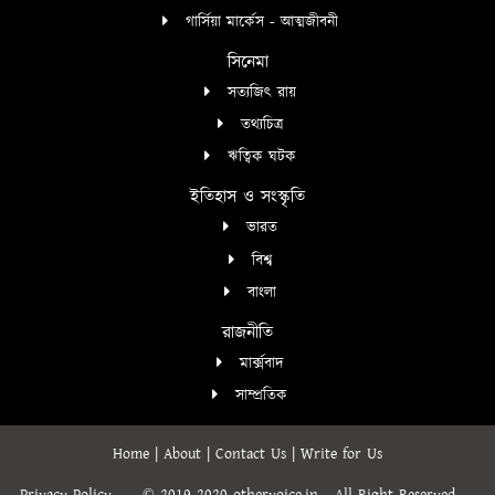
গার্সিয়া মার্কেস - আত্মজীবনী
সিনেমা
সত্যজিৎ রায়
তথ্যচিত্র
ঋত্বিক ঘটক
ইতিহাস ও সংস্কৃতি
ভারত
বিশ্ব
বাংলা
রাজনীতি
মার্ক্সবাদ
সাম্প্রতিক
Home
|
About
|
Contact Us
|
Write for Us