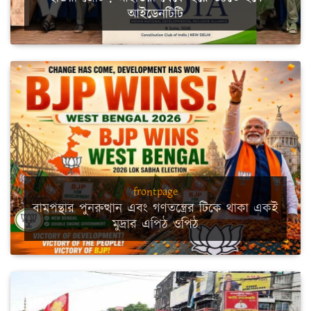
আইডেনটিটি
frontpage
বামপন্থার পুনরুত্থান এবং গণতন্ত্রের টিকে থাকা একই
মুদ্রার এপিঠ ওপিঠ