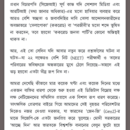
প্রধান বিচারপতি (সিজেআই) সূর্য কান্ত যদি সোশ্যাল মিডিয়া এবং
আরটিআই (তথ্য জানার অধিকার)-এর মতো হাতিয়ার ব্যবহার করে
আরও বেশি স্বচ্ছতা ও জবাবদিহির দাবি তোলা আন্দোলনকারীদের
অবজ্ঞাভরে 'তেলাপোকা' (ককরোচ) বা 'পরজীবী'র মতো শব্দে ভূষিত
না করতেন, তবে হয়তো 'ককরোচ জনতা পার্টি'র কোনো অস্তিত্বই
থাকত না।
আর, এই তো সেদিন যদি আবার নতুন করে প্রশ্নফাঁসের ঘটনা না
ঘটত—যা ২২ লক্ষেরও বেশি নিট (NEET) পরীক্ষার্থী ও তাদের
পরিবারের ভবিষ্যৎকে অন্ধকারের মুখে ঠেলে দিয়েছে—তাহলে এই
ঝড় হয়তো এতটা তীব্র রূপ নিত না।
আমরা দেখেছি কীভাবে মাত্র কয়েক ঘণ্টা এবং কয়েক দিনের মধ্যে
একজন ব্যক্তির ধারণা থেকে শুরু হওয়া এই ডিজিটাল বিদ্রোহ লক্ষ
লক্ষ নেটিজেনদের সম্মিলিত প্রয়াসে এক বিশাল রূপ ধারণ করেছে।
তাৎক্ষণিক প্রেরণার বাইরে গিয়ে আমাদের সেই বৃহত্তর পরিবেশটার
দিকেও নজর দেওয়া দরকার, যা ভারতের 'জেন-জি' (GenZ)-র
মাঝে সিজেপি-কে এতটা জনপ্রিয় করে তুলেছে। মোদী সরকারের
'আচ্ছে দিন' আর ভারতকে বিশ্বশক্তি বানানোর বেলুন ফুটো হয়ে