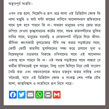
অভূতপূর্ব সংহতি।
এখন প্রশ্ন হলো, সিজেপি-র রূপ ধরে আসা এই ডিজিটাল ক্ষোভ কি
ন্যায্য মজুরি ও আট ঘণ্টা কাজের দাবিতে আন্দোলনরত শ্রমিকদের
সাথে যুক্ত হতে পারবে কি না। সাধারণ মানুষের ওপর জোর করে
চাপিয়ে দেওয়া কৃচ্ছ্রসাধনের কষ্টের সাথে, সমস্ত রাজবন্দীদের মুক্তির
দাবির সাথে, মানুষের ঘরবাড়ি ও দোকানপাট গুঁড়িয়ে দিয়ে জীবন-
জীবিকা ধ্বংসকারী বুলডোজার নীতি বন্ধ করার লড়াইয়ের সাথে,
কোটি কোটি ভারতীয় মুসলিমদের লক্ষ্য করে চালানো ঘৃণা ও
বিদ্বেষমূলক প্রচারণার বিরুদ্ধে প্রতিবাদের সাথে এই আন্দোলন
একাত্ম হতে পারবে কি না। এই সমস্ত লড়াইয়ের সাথে বাস্তবে যে
কর্মীরা ইতিমধ্যেই যুক্ত আছেন, বিন্দু গুলো মিলিয়ে নিয়ে সেই সংযোগ
তৈরি করা এবং বন্ধনগুলোকে আরও মজবুত করার দায়িত্ব এখন
তাঁদেরই, যাতে এই ডিজিটাল ক্ষোভ ও সংকল্প শেষ পর্যন্ত যৌথ
আশা, আত্মবিশ্বাস ও সংহতিতে রূপ নিতে পারে।
F
T
E
W
P
G
a
w
m
h
r
m
c
i
a
a
i
a
e
t
i
t
n
i
b
t
l
s
t
l