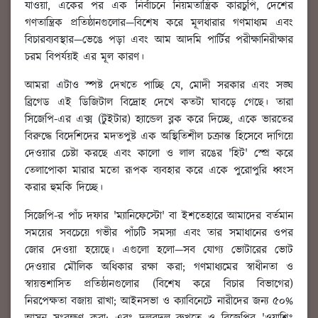
যাওয়া, একের পর এক নির্বাচনে নিয়মতান্ত্রিক কারচুপি, দেশের
গণতান্ত্রিক প্রতিষ্ঠানগুলোর—বিশেষ করে মূলধারার গণমাধ্যম এবং
বিচারব্যবস্থার—ভেঙে পড়া এবং আম আদমি পার্টির পরীক্ষানিরীক্ষার
চরম বিপর্যয়ই এর মূল কারণ।
আমরা এটাও স্পষ্ট দেখতে পাচ্ছি যে, মোদী সরকার এবং সঙ্ঘ
ব্রিগেড এই ডিজিটাল বিদ্রোহ দেখে কতটা ঘাবড়ে গেছে। তারা
সিজেপি-এর এক্স (টুইটার) হ্যান্ডেল ব্লক করে দিচ্ছে, একে ভারতের
বিরুদ্ধে বিদেশিদের মদতপুষ্ট এক অস্থিতিশীল চক্রান্ত হিসেবে দাগিয়ে
দেওয়ার চেষ্টা করছে এবং কালো ও লাল রঙের 'হিট' স্প্রে করে
তেলাপোকা মারার মতো রূপক ব্যবহার করে একে পুরোপুরি ধ্বংস
করার হুমকি দিচ্ছে।
সিজেপি-র পাঁচ দফার 'ম্যানিফেস্টো' বা ইশতেহারে আমাদের বর্তমান
সময়ের সবচেয়ে গভীর পাঁচটি সমস্যা এবং তার সমাধানের ওপর
জোর দেওয়া হয়েছে। এগুলো হলো—সব যোগ্য ভোটারের ভোট
দেওয়ার মৌলিক অধিকার রক্ষা করা; গণমাধ্যমের স্বাধীনতা ও
স্বায়ত্তশাসিত প্রতিষ্ঠানগুলোর (বিশেষ করে বিচার বিভাগের)
নিরপেক্ষতা বজায় রাখা; আইনসভা ও ক্যাবিনেটে নারীদের জন্য ৫০%