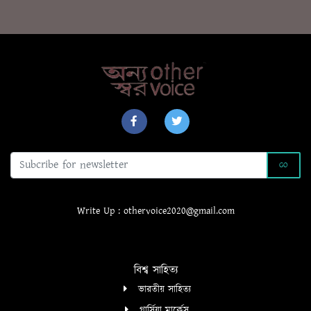
o
e
A
o
r
p
k
p
GO
Write Up : othervoice2020@gmail.com
বিশ্ব সাহিত্য
ভারতীয় সাহিত্য
গার্সিয়া মার্কেস