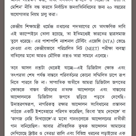
আসন সংরক্ষণ করা; এবং দলবদল রুখতে ও বিজেপির 'ওয়াশিং
মেশিন' নীতি বন্ধ করতে নির্বাচিত জনপ্রতিনিধিদের জন্য ২০ বছরের
অযোগ্যতার নিয়ম চালু করা।
কেন্দ্রীয় শিক্ষামন্ত্রী ধর্মেন্দ্র প্রধানের পদত্যাগের যে তাৎক্ষণিক দাবি
এই ক্যাম্পেইনে তোলা হয়েছে, তা ইতিমধ্যেই ভারতের ছাত্রসমাজ
তুলে ধরেছে। এর পাশাপাশি ন্যাশনাল টেস্টিং এজেন্সি (NTA) ভেঙে
দেওয়া এবং কেন্দ্রীয়ভাবে পরিচালিত নিট (NEET) পরীক্ষা ব্যবস্থা
বাতিলের মতো আরও মৌলিক প্রশ্নও তারা সামনে এনেছে।
তবে আসল প্রশ্নটা থেকেই যাচ্ছে—এই ডিজিটাল ক্ষোভ এবং
তৎপরতা শেষ পর্যন্ত বাস্তবে পরিবর্তনের কোনো সম্মিলিত চাপে রূপ
নিতে পারবে কি না। সাম্প্রতিক অতীতে আমরা ডিজিটাল জগতের
ক্ষোভকে বাস্তব জীবনের প্রত্যক্ষ আন্দোলনে এবং বাস্তবের
আন্দোলনকে ডিজিটাল জগতে ছড়িয়ে পড়তে দেখেছি।
উদাহরণস্বরূপ, নাগরিকত্ব রক্ষার আন্দোলন সংবিধানের প্রস্তাবনা
পাঠকে একটি ইশতেহারে পরিণত করেছিল, কিংবা 'হাম দেখেঙ্গে' বা
'কাগজ নেহি দিখায়েঙ্গে'-র মতো গানগুলোকে আন্দোলনের প্রতীকী
গান বানিয়েছিল। আবার ঐতিহাসিক কৃষক আন্দোলন আমাদের
দেখিয়েছে ট্র্যাক্টর ও তেরঙা র‍্যালি এবং বিভিন্ন ধরনের লড়াইয়ের এক