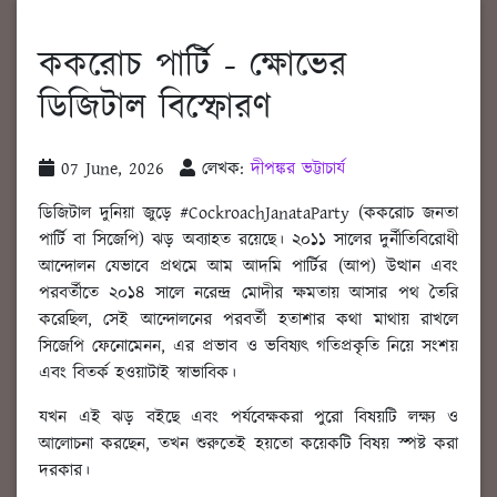
ককরোচ পার্টি - ক্ষোভের
ডিজিটাল বিস্ফোরণ
07 June, 2026
লেখক:
দীপঙ্কর ভট্টাচার্য
ডিজিটাল দুনিয়া জুড়ে #CockroachJanataParty (ককরোচ জনতা
পার্টি বা সিজেপি) ঝড় অব্যাহত রয়েছে। ২০১১ সালের দুর্নীতিবিরোধী
আন্দোলন যেভাবে প্রথমে আম আদমি পার্টির (আপ) উত্থান এবং
পরবর্তীতে ২০১৪ সালে নরেন্দ্র মোদীর ক্ষমতায় আসার পথ তৈরি
করেছিল, সেই আন্দোলনের পরবর্তী হতাশার কথা মাথায় রাখলে
সিজেপি ফেনোমেনন, এর প্রভাব ও ভবিষ্যৎ গতিপ্রকৃতি নিয়ে সংশয়
এবং বিতর্ক হওয়াটাই স্বাভাবিক।
যখন এই ঝড় বইছে এবং পর্যবেক্ষকরা পুরো বিষয়টি লক্ষ্য ও
আলোচনা করছেন, তখন শুরুতেই হয়তো কয়েকটি বিষয় স্পষ্ট করা
দরকার।