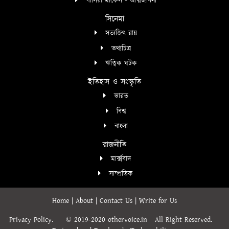
গার্সিয়া মার্কেস - আত্মজীবনী
সিনেমা
সত্যজিৎ রায়
তথ্যচিত্র
ঋত্বিক ঘটক
ইতিহাস ও সংস্কৃতি
ভারত
বিশ্ব
বাংলা
রাজনীতি
মার্ক্সবাদ
সাম্প্রতিক
Home
|
About
|
Contact Us
|
Write for Us
Privacy Policy.
© 2019-2020 othervoice.in
All Right Reserved.