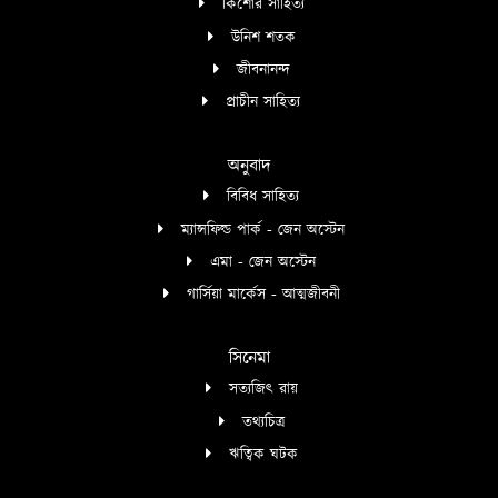
কিশোর সাহিত্য
উনিশ শতক
জীবনানন্দ
প্রাচীন সাহিত্য
অনুবাদ
বিবিধ সাহিত্য
ম্যান্সফিল্ড পার্ক - জেন অস্টেন
এমা - জেন অস্টেন
গার্সিয়া মার্কেস - আত্মজীবনী
সিনেমা
সত্যজিৎ রায়
তথ্যচিত্র
ঋত্বিক ঘটক