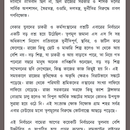
দাবিতে প্রতিবাদ ছিল না, ছিল রাজ্যের সরকার ও শাসক দলের
সার্বিক অপশাসন, স্বৈরতন্ত্র, গুণ্ডামি, দলতন্ত্র, দুর্নীতির বিরুদ্ধে প্রবল
গণবিক্ষোভ।
বেকার যুবদের চাকরী ও কর্মসংস্থানের প্রশ্নটি এবারের নির্বাচনে
একটি বড় প্রশ্ন হয়ে উঠেছিল। তৃণমূল জমানা এস এস সি সহ
অধিকাংশ নিয়োগ প্রক্রিয়াকে দুর্নীতিপূর্ণ, স্থবির, ও জটিল করে
ফেলেছে। রাজ্যে কিছু ছোট ও মাঝারি শিল্প হলেও তা থেকে আয়
বেশি নয়। বড় শিল্প, যা চাকরী ও আয় বাড়াতে পারে, তা নিয়ে গত
পনেরো বছরে মানুষ অনেক প্রতিশ্রুতি শুনেছেন, বড় বড় শিল্প
সম্মেলনের ছবি দেখেছেন, কিন্তু কাজের কাজ কিছুই হয় নি। এই
সময়কালে রাজ্যের কৃষিক্ষেত্র ও অকৃষি ক্ষেত্রও বিরাটভাবে সঙ্কটে
পড়েছে। রাজ্য থেকে পরিযায়ী শ্রমিকদের প্রস্থানের সংখ্যা লাফিয়ে
লাফিয়ে বেড়েছে। রাজ্য সরকারের তরফে কিছু ক্যাশ ট্রান্সফার
প্রোগ্রাম চালু হলেও তা বিপুল আর্থিক সঙ্কটের সামনে কোনও উপযুক্ত
সুরাহা হয়ে ওঠে নি। এই সংক্রান্ত ক্ষোভ বিক্ষোভ গ্রাম শহর সর্বত্র
এবার ঢেউয়ের মতো তৃণমূলের বিরুদ্ধে ভোটবাক্সে আছড়ে পড়েছে।
এই নির্বাচনে বামেরা আগের কয়েকটি নির্বাচনের তুলনায় বেশি
উজ্জীবিত ও সংগঠিত হয়ে প্রচার করেছে। বামফ্রন্টের বাইরের