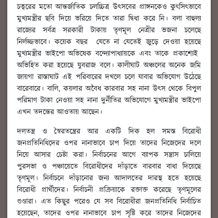
চত্বরের মতো আন্তর্জাতিক চলচ্চিত্র উৎসবের প্রাঙ্গনকেও কুৎসিৎভাবে
মুখ্যমন্ত্রীর ছবি দিয়ে ভরিয়ে দিতে তারা দ্বিধা করে নি। বলা বাহুল্য
রাজ্যের সর্বত্র সরকারী টাকায় তৃণমূল নেত্রীর ভজনা চলেছে
নির্লজ্জভাবে। কয়েক বছর যেতে না যেতেই জুড়ে দেওয়া হয়েছে
মুখ্যমন্ত্রীর ভাইপো অভিষেক বন্দ্যোপাধ্যায়কে এবং তাকে প্রকাশ্যেই
অভিহিত করা হয়েছে যুবরাজ বলে। কালীঘাট অঞ্চলের অনেক জমি
জায়গা রাস্তাঘাট এই পরিবারের দখলে চলে যাবার অভিযোগ উঠেছে
বারেবারে। বালি, কয়লার অবৈধ কারবার সহ নানা উৎস থেকে বিপুল
পরিমাণ টাকা নেওয়া সহ নানা দুর্নীতির অভিযোগে মুখ্যমন্ত্রীর ভাইপো
এখন তদন্তের আওতায় আছেন।
দলতন্ত্র ও স্বৈরতন্ত্রের আর একটি দিক হল সমস্ত বিরোধী
জনপ্রতিনিধিদের ওপর নানাভাবে চাপ দিয়ে তাদের নিজেদের দলে
নিয়ে আসার চেষ্টা করা। নির্বাচনের আগে ব্যাপক সন্ত্রাস চালিয়ে
পুরসভা ও পঞ্চায়েতে বিরোধীদের দাঁড়াতে বারবার বাধা দিয়েছে
তৃণমূল। নির্বাচনে দাঁড়ানোর জন্য আদালতের দারস্থ হতে হয়েছে
বিরোধী প্রার্থীদের। নির্বাচনী প্রক্রিয়াকে রক্তাক্ত করেছে তৃণমূলের
গুণ্ডারা। এত কিছুর পরেও যে সব বিরোধীরা জনপ্রতিনিধি নির্বাচিত
হয়েছেন, তাদের ওপর নানাভাবে চাপ সৃষ্টি করে তাদের নিজেদের