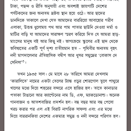
টাকা, পছন্দ ও রীতি অনুযায়ী এবং অবশ্যই জায়গাটি দেশের
পর্যটকদের জন্য অন্যতম দ্রষ্টব্য স্থান হয়ে ওঠে। আর ছাদের
ডানদিকে তাকালে দেখা যেত আমাদের বাররিয়ো আবাহোর গরীব
এলাকা, উত্তপ্ত ধুলোময় পথ আর পাম পাতার ছাউনি দেওয়া দর্মা ও
মাটির বাড়ি যা আমাদের সারাক্ষণ স্মরণ করিয়ে দিত যে আমরা হাড়-
মাংসের মানুষ বই আর কিছু নই। ভাগ্যক্রমে স্কুলের এই ছাদ থেকে
ভবিষ্যতের একটি পূর্ণ দৃশ্য প্রতীয়মান হত – পৃথিবীর অন্যতম বৃহৎ
নদী মাগদালেনার ঐতিহাসিক বদ্বীপ আর ধূসর সমুদ্রের ‘বোকাস দে
৩
সেনিসা’
।
তখন ১৯৩৫ সাল। মে মাসে ২৮ তারিখে আমরা দেখলাম
‘কারালিতে’ নামের একটা তেলের ট্যাঙ্ক প্রচুর শোরগোল তুলে পাথুরে
খালের মধ্যে দিয়ে শহরের বন্দরে এসে হাজির হল। তাতে কানাডার
পতাকা টাঙানো আর ক্যাপ্টেনের নাম ডি, এফ, ম্যাকডোনাল্ড। অনেক
গানবাজন ও আতশবাজির প্রদর্শন হল। বহু বছর আর বহু পেসো
খরচ করার পর এল এই বিরাট নাগরিক সাফল্য এবং এর মধ্যে
দিয়ে বাররানকিয়া দেশের একমাত্র সমুদ্র ও নদী বন্দরে পরিণত হল।