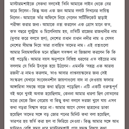
মাস্টারমশাইকে সেকথা বলতেই তিনি আমাকে লাইন থেকে বের
করে দিলেন। কিন্তু অন্য এক জন আমার ললাট লিখনের দায়িত্ব
নিলেন। আমাকে তাঁর অফিসে নিয়ে গেলেন সার্টিফিকেট ছাড়াই
পরীক্ষা করার জন্য। আমাকে প্রশ্ন করলেন এক গ্রোস মানে কত,
কত বছরে লুস্ট্রাম ও মিলেনিয়াম হয়, প্রতিটি রাজ্যের রাজধানীর নাম
(দুবার করে বলতে হল), দেশের প্রধান প্রধান নদীর নাম ও যেসব
দেশের সীমান্ত দিয়ে তারা প্রবাহিত তাদের নাম। এই প্রশ্নগুলো
আমার নিয়মফামিক মনে হচ্ছিল যতক্ষণ না জিজ্ঞাসা করলেন কি কি
বই পড়েছি। আমার বয়স অনুপাতে বিভিন্ন ধরণের এত বইয়ের নাম
বললাম যে তিনি উৎসুক হয়ে উঠলেন। এমনকি ‘সহস্র এক আরব্য
রজনী’-র নামও করলাম, তাও আবার প্রাপ্তবয়স্কদের জন্য সেই
সংস্করণ যেখানে সংবেদনশীল জায়গাগুলো বাদ না দেওয়ায় ফাদার
আঙ্গারিতা সম্বন্ধে বাজে কথা ছড়িয়ে পড়েছিল। এটি একটি গুরুত্বপূর্ণ
বই শুনে খুবই অবাক হয়েছিলাম, কেননা আমার ধারণা ছিল বোতলের
মধ্যে থেকে জিন বেরোয় বা কিছু কথা বললে দরজা খুলে যায় এসব
কথা বড়রা বিশ্বাস করে না। আমার আগে যেসব ছাত্রদের ডাকা
হয়েছিল তাদের সঙ্গে বড় জোর পনের মিনিট কথা বলা হয়েছিল,
তারপর হয় ভর্তি করা হল বা ফিরিয়ে দেওয়া। কিন্তু আমার সঙ্গে আধ
ঘন্টারও বেশি সময় ধরে মাস্টারমশাই প্রায় সমস্ত বিষয়ে কথা