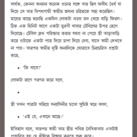
সার্থক, কেননা অন্যান্য অনেক গুনের সঙ্গে তার ছিল অসীম ধৈর্য যা
দিয়ে সে তার বিপথগামী স্বামীর জঘন্য চরিত্রকে সহ্য করেছিল।
মায়ের কাছে শুনেছি একদিন লোকটা প্রচন্ড মদ খেয়ে বাড়ি ফিরল।
ঠিক এক মিনিট আগে একটা মুরগী খাবার টেবিলের উপর হেগে
দিয়েছে। টেবিল ক্লথ পরিস্কার করার সময় না পেয়ে স্ত্রী তাড়াতাড়ি
করে গুটাকে একটা পাত্র দিয়ে চাপা দিয়ে দেয়, যাতে স্বামী দেখতে
না পায়। তারপর স্বামীর দৃষ্টি অন্যদিকে ঘোরাতে চিরাচরিত প্রশ্নটা
করে,
‘কি খাবে?’
লোকটা রাগে গরগর করে বলে,
স্ত্রী তখন পাত্রটা সরিয়ে সন্যাসিনীর মতো সুমিষ্ট স্বরে বলল,
‘এই যে, এখানে আছে।’
ইতিহাস বলে, তারপর স্বামী তার স্ত্রীর পবিত্র নৈতিকতায় এতটাই
প্রভাবিত হয় যে খ্রীষ্টকে বিশ্বাস করতে শুরু করে।