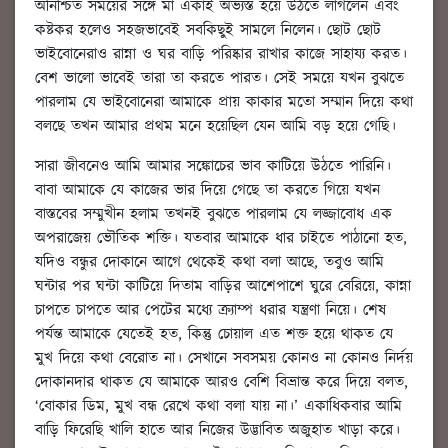
অনিশ্চিত সময়ের সঙ্গে মা একাই অভ্যস্ত হয়ে উঠতে লাগলেন এবং
কষ্টকর হলেও সহজভাবেই সবকিছুই সামলে নিলেন। ছোট ছোট
ভাইবোনেরাও রান্না ও ঘর বাড়ি পরিষ্কার রাখার কাজে সাহায্য করত।
বেশ ভালো ভাবেই তারা তা করতে পারত। সেই সময়ে যখন বুঝতে
পারলাম যে ভাইবোনেরা আমাকে প্রায় কাকার মতো সম্মান দিয়ে কথা
বলছে তখন আমার প্রথম মনে হয়েছিল যেন আমি বড় হয়ে গেছি।
সারা জীবনেও আমি আমার সঙ্কোচের ভাব কাটিয়ে উঠতে পারিনি।
বাবা আমাকে যে কাজের ভার দিয়ে গেছে তা করতে গিয়ে যখন
বাস্তবের সম্মুখীন হলাম তখনই বুঝতে পারলাম যে লজ্জাবোধ এক
অপরাজেয় ভৌতিক শক্তি। যতবার আমাকে ধার চাইতে পাঠানো হত,
যদিও বন্ধুর দোকানে আগে থেকেই কথা বলা আছে, তবুও আমি
ঘন্টার পর ঘন্টা কাটিয়ে দিতাম বাড়ির আশেপাশে ঘুরে বেরিয়ে, কান্না
চাপতে চাপতে আর পেটের মধ্যে ক্র্যাম্প ধরার যন্ত্রণা নিয়ে। শেষ
পর্যন্ত আমাকে যেতেই হত, কিন্তু চোয়াল এত শক্ত হয়ে থাকত যে
মুখ দিয়ে কথা বেরোত না। সেখানে সবসময় কোনও না কোনও নির্দয়
দোকানদার থাকত যে আমাকে আরও বেশি বিভ্রান্ত করে দিয়ে বলত,
‘বোকার ডিম, মুখ বন্ধ রেখে কথা বলা যায় না।’ একাধিকবার আমি
বাড়ি ফিরেছি খালি হাতে আর নিজের উদ্ভাবিত অজুহাত খাড়া করে।