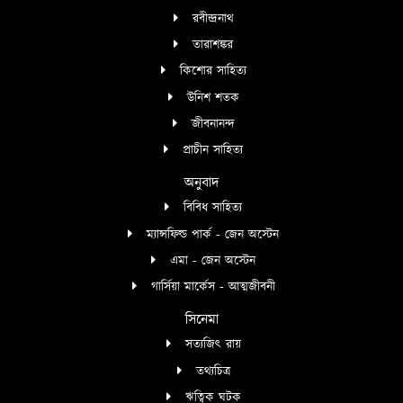
রবীন্দ্রনাথ
তারাশঙ্কর
কিশোর সাহিত্য
উনিশ শতক
জীবনানন্দ
প্রাচীন সাহিত্য
অনুবাদ
বিবিধ সাহিত্য
ম্যান্সফিল্ড পার্ক - জেন অস্টেন
এমা - জেন অস্টেন
গার্সিয়া মার্কেস - আত্মজীবনী
সিনেমা
সত্যজিৎ রায়
তথ্যচিত্র
ঋত্বিক ঘটক