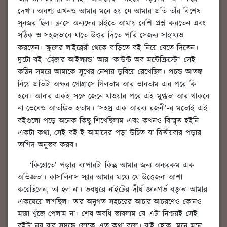
দেখা। অবশ্য এখনও আমার মনে হয় যে আমার প্রতি তাঁর বিশেষ
সুনজর ছিল। ক্লাসে অন্যদের চাইতে আমায় বেশি প্রশ্ন করতেন এবং
সঠিক ও সহজভাবে যাতে উত্তর দিতে পারি সেজন্য সাহায্যও
করতেন। স্কুলের লাইব্রেরী থেকে বাড়িতে বই নিয়ে যেতে দিতেন।
দুটো বই ‘ট্রেজার আইল্যান্ড’ আর ‘কাউন্ট অব মন্টেক্রিস্টো’ সেই
কঠিন সময়ে আমাকে সুখের নেশায় ডুবিয়ে রেখেছিল। প্রচন্ড আতঙ্ক
নিয়ে প্রতিটা অক্ষর গোগ্রাসে গিলতাম আর ভাবতাম এর পরে কি
হবে। আবার একই সঙ্গে জেনে যাওয়ার পরে এই মুগ্ধতা আর থাকবে
না ভেবেও আতঙ্কিত হতাম। ‘সহস্র এক আরব্য রজনী’-র মতোই এই
বইগুলো পড়ে অনেক কিছু শিখেছিলাম এবং কখনও বিস্মৃত হইনি
একটা কথা, সেই বই-ই আমাদের পড়া উচিত যা দ্বিতীয়বার পড়ার
তাগিদ অনুভব করব।
‘কিহোতে’ পড়ার ব্যাপারটা কিন্তু আমার জন্য অন্যরকম এক
অভিজ্ঞতা। কাসালিনাস স্যার আমার মধ্যে যে উত্তেজনা আশা
করেছিলেন, তা হল না। ভবঘুরে নাইটের দীর্ঘ জ্ঞানগর্ভ বক্তৃতা আমার
একঘেয়ে লাগছিল। তার অনুগত সহচরের আচার-আচরণেও কোনও
মজা খুঁজে পেলাম না। শেষ অবধি ভাবলাম যে এটা নিশ্চয়ই সেই
বইটা নয় যার সম্বন্ধে লোকে এত কথা বলে। যাই হোক, মনে মনে