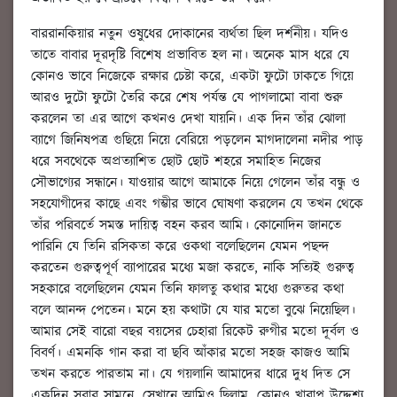
বাররানকিয়ার নতুন ওষুধের দোকানের ব্যর্থতা ছিল দর্শনীয়। যদিও
তাতে বাবার দূরদৃষ্টি বিশেষ প্রভাবিত হল না। অনেক মাস ধরে যে
কোনও ভাবে নিজেকে রক্ষার চেষ্টা করে, একটা ফুটো ঢাকতে গিয়ে
আরও দুটো ফুটো তৈরি করে শেষ পর্যন্ত যে পাগলামো বাবা শুরু
করলেন তা এর আগে কখনও দেখা যায়নি। এক দিন তাঁর ঝোলা
ব্যাগে জিনিষপত্র গুছিয়ে নিয়ে বেরিয়ে পড়লেন মাগদালেনা নদীর পাড়
ধরে সবথেকে অপ্রত্যাশিত ছোট ছোট শহরে সমাহিত নিজের
সৌভাগ্যের সন্ধানে। যাওয়ার আগে আমাকে নিয়ে গেলেন তাঁর বন্ধু ও
সহযোগীদের কাছে এবং গম্ভীর ভাবে ঘোষণা করলেন যে তখন থেকে
তাঁর পরিবর্তে সমস্ত দায়িত্ব বহন করব আমি। কোনোদিন জানতে
পারিনি যে তিনি রসিকতা করে ওকথা বলেছিলেন যেমন পছন্দ
করতেন গুরুত্বপূর্ণ ব্যাপারের মধ্যে মজা করতে, নাকি সত্যিই গুরুত্ব
সহকারে বলেছিলেন যেমন তিনি ফালতু কথার মধ্যে গুরুতর কথা
বলে আনন্দ পেতেন। মনে হয় কথাটা যে যার মতো বুঝে নিয়েছিল।
আমার সেই বারো বছর বয়সের চেহারা রিকেট রুগীর মতো দূর্বল ও
বিবর্ণ। এমনকি গান করা বা ছবি আঁকার মতো সহজ কাজও আমি
তখন করতে পারতাম না। যে গয়লানি আমাদের ধারে দুধ দিত সে
একদিন সবার সামনে, সেখানে আমিও ছিলাম, কোনও খারাপ উদ্দেশ্য