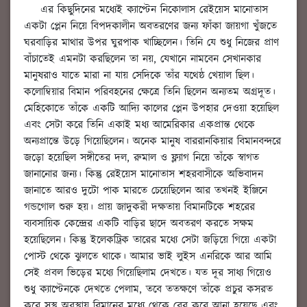
এর কিছুদিনের মধ্যেই ক্যাপ্টেন নিকোলাস রেইয়েস মানোতাস
একটা প্লেন নিয়ে বিপদকালীন অবতরণের জন্য ফাঁকা জায়গা খুঁজতে
ঘরবাড়ির মাথার উপর ঘুরপাক খাচ্ছিলেন। তিনি যে শুধু নিজের প্রাণ
বাঁচাতেই এমনটা করছিলেন তা নয়, যেখানে নামবেন সেখানকার
মানুষরাও যাতে মারা না যায় সেদিকে তাঁর যথেষ্ঠ খেয়াল ছিল।
কলোম্বিয়ার বিমান পরিবহনের ক্ষেত্রে তিনি ছিলেন অন্যতম অগ্রদূত।
মেহিকোতে তাঁকে একটি আদ্যি কালের প্লেন উপহার দেওয়া হয়েছিল
এবং সেটা করে তিনি একাই মধ্য আমেরিকার একপ্রান্ত থেকে
অন্যপ্রান্তে উড়ে গিয়েছিলেন। অনেক মানুষ বাররানকিয়ার বিমানবন্দরে
জড়ো হয়েছিল সঙ্গীতের দল, রুমাল ও ফ্ল্যাগ নিয়ে তাঁকে স্বাগত
জানানোর জন্য। কিন্তু রেইয়েস মানোতাস শহরবাসীকে অভিবাদন
জানাতে আরও দুটো পাক মারতে চেয়েছিলেন আর তখনই ইঞ্জিনে
গন্ডগোল শুরু হয়। প্রায় জাদুকরী দক্ষতায় বিমানটিকে শহরের
ব্যবসায়িক কেন্দ্রের একটি বাড়ির ছাদে অবতরণ করতে সক্ষম
হয়েছিলেন। কিন্তু ইলেকট্রিক তারের মধ্যে সেটা জড়িয়ে গিয়ে একটা
পোস্ট থেকে ঝুলতে থাকে। আমার ভাই লুইস এনরিকে আর আমি
সেই প্রবল ভিড়ের মধ্যে গিয়েছিলাম দেখতে। যত দূর সাধ্য গিয়েও
শুধু ক্যাপ্টেনকে দেখতে পেলাম, তবে ততক্ষণে তাঁকে প্রচুর কসরত
করে সুস্থ অবস্থায় বিমানের মধ্যে থেকে বের করে আনা হয়েছে এবং