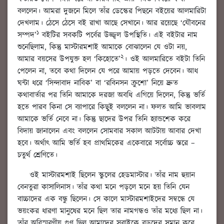
বললেন। আমরা দুজনে মিলে তাঁর ডেস্কের পিছনে বইয়ের আলমারিটা
দেখলাম। ঠেসে ঠেসে বই রাখা আছে সেখানে। আর রয়েছে ‘যৌবনের
১
সম্পদ’
বইটির সবকটি পর্বের উজ্জ্বল উপস্থিতি। এই বইটার নাম
শুনেছিলাম, কিন্তু মাস্টারমশাই আমাকে বোঝালেন যে ওটা নয়,
২
আমার বয়সের উপযুক্ত হল ‘কিহোতে’
। ওই আলমারিতে বইটা তিনি
পেলেন না, তবে কথা দিলেন যে পরে আমায় পড়তে দেবেন। আধ
ঘন্টা ধরে ‘সিন্দাবাদ নাবিক’ বা ‘রবিনসন ক্রুশো’ নিয়ে দ্রুত
কথাবার্তার পর তিনি আমাকে দরজা অবধি এগিয়ে দিলেন, কিন্তু ভর্তি
হতে পারব কিনা সে ব্যাপারে কিছুই বললেন না। ফলত আমি ভাবলাম
আমাকে ভর্তি নেবে না। কিন্তু ছাদের উপর তিনি হ্যান্ডশেক করে
বিদায় জানালেন এবং বললেন সোমবার সকাল আটটায় আবার দেখা
হবে। অর্থাৎ আমি ভর্তি হব প্রাথমিকের একেবারে সর্বোচ্চ স্তরে –
চতুর্থ শ্রেণিতে।
ওই মাস্টারমশাই ছিলেন স্কুলের হেডমাস্টার। তাঁর নাম হুয়ান
বেনতুরা কাসালিনাস। তাঁর কথা মনে পড়লে মনে হয় তিনি যেন
বাচ্চাদের এক বন্ধু ছিলেন। সে কালে মাস্টারমশাইদের সম্বন্ধে যে
ভয়ংকর ধারণা মানুষের মনে ছিল তার নামগন্ধও তাঁর মধ্যে ছিল না।
তাঁর অবিস্মরণীয় গুণ ছিল আমাদের সবাইকে বড়দের সমান করে