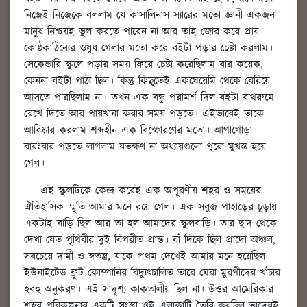
নিজেই নিজেকে বললাম যে কাসালিনাস স্যারের মতো জ্ঞানী একজন
মানুষ নিশ্চয়ই ভুল করতে পারেন না আর তাই জোর করে প্রায়
কোষ্ঠকাঠিন্যের ওষুধ গেলার মতো করে বইটা পড়ার চেষ্টা করলাম।
সেকেন্ডারি স্কুলে পড়ার সময় ফিরে চেষ্টা করেছিলাম বার কয়েক,
কেননা বইটা পাঠ্য ছিল। কিন্তু কিছুতেই একঘেয়েমি থেকে বেরিয়ে
আসতে পারছিলাম না। তখন এক বন্ধু পরামর্শ দিল বইটা বাথরুমে
রেখে দিতে আর পায়খানা করার সময় পড়তে। এইভাবেই তাকে
আবিষ্কার করলাম শব্দহীন এক বিস্ফোরণের মতো। আগাগোড়া
বারংবার পড়তে লাগলাম যতক্ষণ না অধ্যায়গুলো পুরো মুখস্ত হয়ে
গেল।
এই স্কুলটিকে কেন্দ্র করেই এক অপূরণীয় শহর ও সময়ের
ঐতিহাসিক স্মৃতি আমার মনে রয়ে গেল। এক সবুজ পাহাড়ের চূড়ায়
একটাই বাড়ি ছিল আর তা হল আমাদের স্কুলবাড়ি। তার ছাদ থেকে
দেখা যেত পৃথিবীর দুই বিপরীত প্রান্ত। বাঁ দিকে ছিল প্রাদো অঞ্চল,
সবচেয়ে দামী ও স্বতন্ত্র, যাকে প্রথম দেখেই আমার মনে হয়েছিল
ইউনাইটেড ফ্রুট কোম্পানির বিদ্যুৎচালিত তারে ঘেরা মুরগীদের খাঁচার
হবহু অনুকরণ। এই সাদৃশ্য কাকতালীয় ছিল না। উত্তর আমেরিকার
শহর পরিকল্পনার একটি সংস্থা ওই এলাকাটি তৈরি করছিল তাদেরই