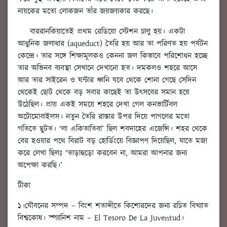
নায়কের মতো লোকজন তাঁর জয়জয়কার করছে।
বাররানকিয়াতেই প্রথম রেডিয়ো স্টেশন চালু হয়। একটা
আধুনিক জলাধার (aqueduct) তৈরি হয় আর তা পরিণত হয় পর্যটন
কেন্দ্রে। তার সঙ্গে শিক্ষামূলকও কেননা জল কিভাবে পরিশোধন হচ্ছে
তার অভিনব ব্যবস্থা সেখানে দেখানো হত। দমকলও শহরে আসে
আর তার সাইরেন ও ঘন্টার ধ্বনি যবে থেকে শোনা গেছে সেদিন
থেকেই ছোট থেকে বড় সবার কাছেই তা উৎসবের সমান হয়ে
উঠেছিল। প্রায় একই সময়ে শহরে দেখা গেল কনভার্টিবল
অটোমোবাইলস। নতুন তৈরি রাস্তার উপর দিয়ে পাগলের মতো
গতিতে ছুটত। ‘লা একিতাতিবা’ ছিল শবদাহের এজেন্সি। শহর থেকে
বের হওয়ার পথে বিরাট বড় হোর্ডিংয়ে বিজ্ঞাপণ দিয়েছিল, যাতে মজা
করে লেখা ছিলঃ ‘তাড়াহুড়ো করবেন না, আমরা আপনার জন্য
অপেক্ষা করছি।’
টীকা
১।যৌবনের সম্পদ – বিংশ শতাব্দীতে কিশোরদের জন্য রচিত বিখ্যাত
বিশ্বকোষ। স্প্যানিশ নাম – El Tesoro De La Juventud।