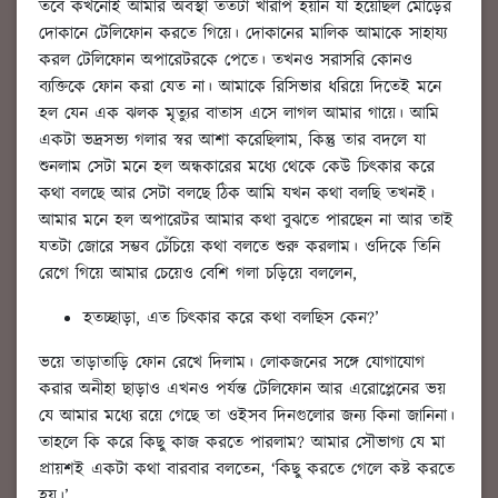
তবে কখনোই আমার অবস্থা ততটা খারাপ হয়নি যা হয়েছিল মোড়ের
দোকানে টেলিফোন করতে গিয়ে। দোকানের মালিক আমাকে সাহায্য
করল টেলিফোন অপারেটরকে পেতে। তখনও সরাসরি কোনও
ব্যক্তিকে ফোন করা যেত না। আমাকে রিসিভার ধরিয়ে দিতেই মনে
হল যেন এক ঝলক মৃত্যুর বাতাস এসে লাগল আমার গায়ে। আমি
একটা ভদ্রসভ্য গলার স্বর আশা করেছিলাম, কিন্তু তার বদলে যা
শুনলাম সেটা মনে হল অন্ধকারের মধ্যে থেকে কেউ চিৎকার করে
কথা বলছে আর সেটা বলছে ঠিক আমি যখন কথা বলছি তখনই।
আমার মনে হল অপারেটর আমার কথা বুঝতে পারছেন না আর তাই
যতটা জোরে সম্ভব চেঁচিয়ে কথা বলতে শুরু করলাম। ওদিকে তিনি
রেগে গিয়ে আমার চেয়েও বেশি গলা চড়িয়ে বললেন,
হতচ্ছাড়া, এত চিৎকার করে কথা বলছিস কেন?’
ভয়ে তাড়াতাড়ি ফোন রেখে দিলাম। লোকজনের সঙ্গে যোগাযোগ
করার অনীহা ছাড়াও এখনও পর্যন্ত টেলিফোন আর এরোপ্লেনের ভয়
যে আমার মধ্যে রয়ে গেছে তা ওইসব দিনগুলোর জন্য কিনা জানিনা।
তাহলে কি করে কিছু কাজ করতে পারলাম? আমার সৌভাগ্য যে মা
প্রায়শই একটা কথা বারবার বলতেন, ‘কিছু করতে গেলে কষ্ট করতে
হয়।’