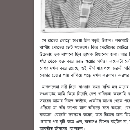
সে রাতের ঝোড়ো হাওয়া ছিল বড়ই উত্তাল। লঞ্চঘাটে দা
বাষ্পীয় পোতের ছোট সংস্করণ। কিন্তু পেট্রোলের মোটরে
উচ্চতায় হুক লাগানো ছিল হ্যামক টাঙানোর জন্য। আর
খাঁচা থেকে শুরু করে জ্যান্ত শুয়োর পর্যন্ত। কয়েক
বেশ্যা দখল করে রয়েছে, ওই দীর্ঘ যাত্রাপথে জরুরী পর
লোহার চেয়ার প্রায় ঝাঁপিয়ে পড়ে দখল করলাম। তারপর 
মাগদালেনা নদী দিয়ে যাওয়ার সময় সত্যি হল মায়ে
লঞ্চঘাটেই আমি কিনে নিয়েছি বেশ খানিকটা কমদামি 
সময়ের আমার নিজস্ব ভঙ্গীতে, একটার আগুন থেকে 
ওদিকে মা তাঁর জপের মালা আঁকড়ে বসে আছেন, যেন 
করছেন, যেমনটা সবসময় করেন, তবে নিজের জন্য কিছু নয়,
ঢোকার পর বৃষ্টি কমে এল, বাতাসও বিশেষ বইছিল না, ত
আবর্তীত জীবনের কোলাহল।