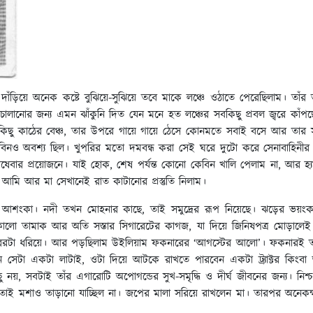
ঁড়িয়ে অনেক কষ্টে বুঝিয়ে-সুঝিয়ে তবে মাকে লঞ্চে ওঠাতে পেরেছিলাম। তাঁর
 চালানোর জন্য এমন ঝাঁকুনি দিত যেন মনে হত লঞ্চের সবকিছু প্রবল জ্বরে কাঁপছ
 কিছু কাঠের বেঞ্চ, তার উপরে গায়ে গায়ে ঠেসে কোনমতে সবাই বসে আর তার সঙ
টা কেবিনও অবশ্য ছিল। খুপরির মতো দমবন্ধ করা সেই ঘরে দুটো করে সেনাবাহিন
িষেবার প্রয়োজনে। যাই হোক, শেষ পর্যন্ত কোনো কেবিন খালি পেলাম না, আর হ্য
আমি আর মা সেখানেই রাত কাটানোর প্রস্তুতি নিলাম।
র আশংকা। নদী তখন মোহনার কাছে, তাই সমুদ্রের রূপ নিয়েছে। ঝড়ের ভয়
কালো তামাক আর অতি সস্তার সিগারেটের কাগজ, যা দিয়ে জিনিষপত্র মোড়াল
পরেরটা ধরিয়ে। আর পড়ছিলাম উইলিয়াম ফকনারের ‘আগস্টের আলো’। ফকনারই ত
সেটা একটা লাটাই, ওটা দিয়ে আটকে রাখতে পারবেন একটা ট্র্যাক্টর কিংবা
 সবটাই তাঁর এগারোটি অপোগন্ডের সুখ-সমৃদ্ধি ও দীর্ঘ জীবনের জন্য। নিশ্চয়ই 
াই মশাও তাড়ানো যাচ্ছিল না। জপের মালা সরিয়ে রাখলেন মা। তারপর অনেকক্ষণ ধ