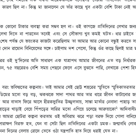
ই, সেই সময়ের এক বান্ধবী আরেকজনকে বলেছিলঃ ‘বেচারা গাবিতোটা
একেবারে
ারণ ছিল না। কিন্তু মা জানালেন যে তাঁর কাছে খুব একটা বেশি টাকা নেই 
কে কোনো টাকার ব্যবস্থা করা সম্ভব হল না। ওই কাগজে প্রতিদিনের লেখার 
 লেখা দিতে না পারতেন তবেই এবং সে সৌভাগ্য খুব কমই ঘটত। ধার চাইতে ম
মি শেষ পর্যন্ত যে ভয়ংকর কাজটা করেছিলাম তা আমার আর কোনো বন্ধুই করতে 
া দোন রামোন বিনিয়েসের সঙ্গে। চাইলাম দশ পেসো, কিন্তু ওঁর কাছে ছিলই মাত্র
র ওই দু’দিনের অতি সাধারণ এক যাত্রাপথ আমার জীবনের এত বড় নির্ধারক 
 ৭৫ বছরেরও বেশি সময় পেছনে ফেলে এসে বুঝতে পারি, লেখাকে পেশা হিসাবে 
 বরং ভবিষ্যতের কল্পনায়। তাই আমার সেই ছোট্ট শহরের স্মৃতিতে স্মৃতিকাতরতা
িক ডিমের মতো বড় বড়, ঝকঝকে সাদা পাথর আর তার ধারে জীবন কাটানোর জন
 হয় আর বাতাস ফিরে আসে হীরকদ্যুতির উজ্জ্বলতায়, সান্তা মার্তার নেবাদা পা
২
 পাহাড়ের খাড়াই বেয়ে পিঁপড়ের সারির মতো এগিয়ে চলেছে আরুয়াকো
আদিবাসীর
আমরা ছোটরা কল্পনা করতাম ওই অবিরাম ঝরে পড়া বরফ দিয়ে গোলা বানিয়ে তাপ
রাক্ষণ বিরক্ত হত, যেন বা সেটা ছিল প্রতিদিনের একটা চমক। জন্মাবধি ল
না দিনের বেলায় রোদে তেতে ওঠা যন্ত্রপাতি হাত দিয়ে ধরাই যেত না।