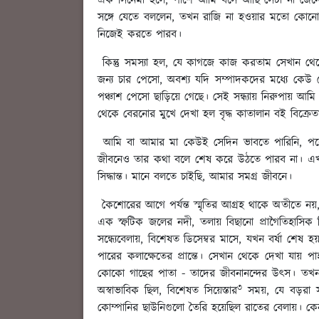
এক সিনেমা হলে, পাশে আমি বসে আছি সেটা না জেনে
সঙ্গে যেতে বললেন, তখন রাজি না হওয়ার মতো কোনো ক
নিজেই করতে পারব।
কিন্তু সমস্যা হল, যে কাগজে কাজ করতাম সেখান থে
জন্য চার পেসো, অবশ্য যদি সম্পাদকদের মধ্যে কেউ
পঞ্চাশ পেসো ছাড়িয়ে গেছে। সেই সন্ধ্যায় নিরুপায় আ
থেকে বেরনোর মুখে দেখা হল বৃদ্ধ কাতালান বই বিক্রেত
আমি বা আমার মা কেউই সেদিন ভাবতে পারিনি, পরে
জীবনেও তার কথা বলে শেষ করে উঠতে পারব না। এখন,
সিদ্ধান্ত। মানে বলতে চাইছি, আমার সমগ্র জীবনে।
কৈশোরের আগে পর্যন্ত স্মৃতির আগ্রহ থাকে অতীতে নয়,
এক স্ফটিক জলের নদী, তলায় বিছানো প্রাগৈতিহাস
সন্ধ্যেবেলায়, বিশেষত ডিসেম্বর মাসে, যখন বর্ষা শেষ
পারের কলাক্ষেতের প্রান্তে। সেখান থেকে দেখা যায়
কোকো গাছের পাতা - তাদের জীবনানন্দের উৎস। তখন 
৩
অস্বাভাবিক ছিল, বিশেষত সিয়েস্তার
সময়, যে বড়রা সা
কোম্পানির ছাউনিগুলো তৈরি হয়েছিল রাতের বেলায়। কেন