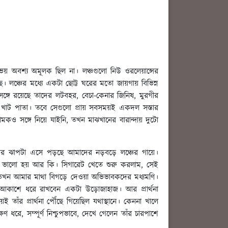
 ভয় অবশ্য অমূলক ছিল না। লঞ্চগুলো নিউ ওরলেয়ান্সের
ে। লঞ্চের মধ্যে একটা ছোট্ট ঘরের মতো জায়গায় বিভিন্ন
্গে রয়েছে তাদের লটবহর, বেচা-কেনার জিনিষ, মুরগীর
ীর খাট পাতা। তবে সেগুলো প্রায় সবসময়ই একদল সস্তার
ামকও সঙ্গে নিয়ে যাইনি, তখন মাঝখানের বারান্দায় দুটো
ংকর ঝাপটা এসে পড়ছে আমাদের নড়বড়ে লঞ্চের গায়ে।
েই ভালো হয় আর কি। সিগারেট খেতে শুরু করলাম, সেই
খন আমার মাথা বিগড়ে দেওয়া অভিভাবকদের মধ্যমণি।
 আকাশে ধরে রাখবেন একটা উড়োজাহাজ। আর প্রার্থনা
তাঁর প্রার্থনা পৌঁছে গিয়েছিল যথাস্থানে। কেননা খালে
রে, সম্পূর্ণ নিশ্চুপভাবে, দেখে গেলেন তাঁর চারপাশে