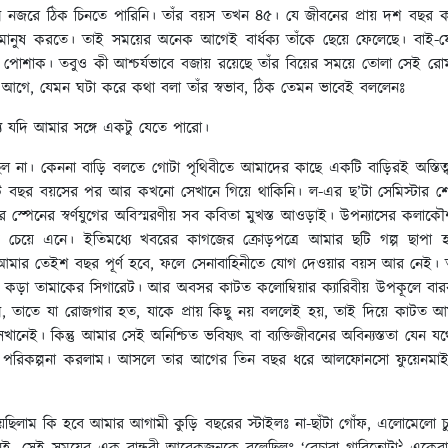
ম নজরে ঠিক চিনতে পারিনি। তাঁর বয়স তখন ৪৫। যে জীবনের প্রায় দশ বছর কাটি
মানুষ করতে। তাই সময়ের অনেক আগেই বার্ধক্য তাঁকে ছেয়ে ফেলেছে। ব
ালো পোশাক। তবুও কী আশ্চর্যভাবে বজায় রয়েছে তাঁর বিয়ের সময়ে তোলা সেই রো
গে, যেমন ঘটা করে কথা বলা তাঁর স্বভাব, ঠিক তেমন ভাবেই বললেনঃ
্য যদি আমার সঙ্গে একটু যেতে পারো।
ছিল না। কেননা বাড়ি বলতে গোটা পৃথিবীতে আমাদের কাছে একটি বাড়িরই অস্তিত
 বছর বয়সের পর আর কখনো সেখানে গিয়ে থাকিনি। ল-এর ছ’টা সেমিস্টার শেষ
্পেনের স্বর্ণযুগের অবিস্মরণীয় সব কবিতা মুখস্ত আওড়াই। উপন্যাসের কল
চেয়ে এনে। ইতিমধ্যে খবরের কাগজের ক্রোড়পত্রে আমার ছটি গল্প ছাপা হ
র তেইশ বছর পূর্ণ হবে, ফলে সেনাবাহিনীতে যোগ দেওয়ার বয়স আর নেই। তাছ
 কড়া তামাকের সিগারেট। আর অবসর কাটত কলোম্বিয়ার ক্যারিবীয় উপকূলে বাররানক
াম, তাতে যা রোজগার হত, যাকে প্রায় কিছু নয় বললেই হয়, তাই দিয়ে কাটত আ
 সেখানেই। কিন্তু আমার সেই অনিশ্চিত ভবিষ্যৎ বা ব্যক্তিজীবনের অবিন্যস্ততা যেন য
শের পরিকল্পনা করলাম। আসলে তার আগের তিন বছর ধরে আলফোনসো ফুয়েনমাই
িলাম কি হবে আমার আগামী কুড়ি বছরের স্টাইলঃ না-ছাঁটা গোঁফ, এলোমেলো চুল, জ
১