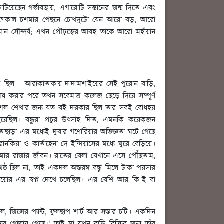
য়েছেন গর্ভাবস্থায়, এগারোটি সন্তানের জন্ম দিতে এবং
াই-ফোকাল চশমার পেছনে চোখদুটো যেন আরো বড়, আরো
মান সৌন্দর্য; এখন প্রৌঢ়ত্বের আবহ তাকে আরো মহীয়ান
্ব ছিল – আরাকাতাকায় দাদামশাইয়ের সেই পুরোন বাড়ি,
 করার পরে তখন সবেমাত্র কলেজ ছেড়ে দিয়ে সম্পূর্ণ
াকৌশল শেখার জন্য যত বই দরকার ছিল তার সবই বোধহয়
য়েছিল। বন্ধুরা প্রচুর উৎসাহ দিত, এমনকি কয়েকজন
াড়া এর মধ্যেই দুবার গণোরিয়ার অভিজ্ঞতা ঘটে গেছে
িয়া ও কার্তাহেনা দে ইন্দিয়াসের মধ্যে ঘুরে বেড়িয়ে।
মার রাজার জীবন। রাতের বেলা যেখানে এসে পৌঁছতাম,
থেষ্ঠ ছিল না, তাই একদল অন্তরঙ্গ বন্ধু মিলে টাকা-পয়সার
য়োর এর স্বপ্ন দেখে চলেছিল। এর বেশি আর কি-ই বা
িন্সের প্যান্ট, ফুলছাপ শার্ট আর সস্তার চটি। একদিন