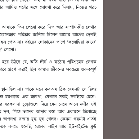
 গোল্লায় গেছে।’ তাই মা যখন বাড়ি বিক্রির জন্য তাঁর
আর আমিও গর্বের সঙ্গে ঘোষণা করে দিলাম, নিজের খরচ
জন্য আমাকে তিন পেসো করে দিত আর সম্পাদকীয় লেখার
্যানেজার পরিষ্কার জানিয়ে দিলেন আমার আগের দেনাই
সাহস পেত না। বইয়ের দোকানের পাশে ‘কলোম্বিয়া কাফে’
 ছ’ পেসো।
হয়ে উঠবে যে, অতি দীর্ঘ ও কঠোর পরিশ্রমের লেখক
গ্রহণ করাই ছিল আমার জীবনের সবচেয়ে গুরুত্বপূর্ণ
র স্থান ছিল না। তাকে মনে করতাম ঠিক যেমনটা সে ছিলঃ
্য চমৎকার এক জায়গা, যেখানে সবাই সবাইকে চেনে।
হাড় তার বরফসাদা চুড়োগুলো নিয়ে যেন নেমে আসে নদীর ওই
 দল, পিঠে তাদের আদার বস্তা আর একমনে চিবোচ্ছে
দগ্ধ রাস্তায় যুদ্ধ যুদ্ধ খেলব। কেননা গরমটা এতই
োককে বলতে শুনেছি, রেলের লাইন আর ইউনাইটেড ফ্রুট