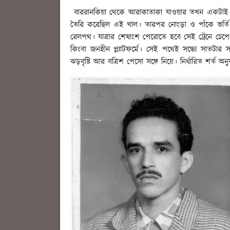
বাররানকিয়া থেকে আরাকাতাকা যাওয়ার তখন একটাই 
তৈরি করেছিল এই খাল। তারপর নোংড়া ও পাঁকে ভর্তি
রেলপথ। যাত্রার শেষাংশ পেরোতে হবে সেই ট্রেনে চেপ
কিংবা জনহীন প্ল্যাটফর্মে। সেই পথেই সন্ধ্যে সাতট
ঝড়বৃষ্টি আর বত্রিশ পেসো সঙ্গে নিয়ে। নির্ধারিত শর্ত 