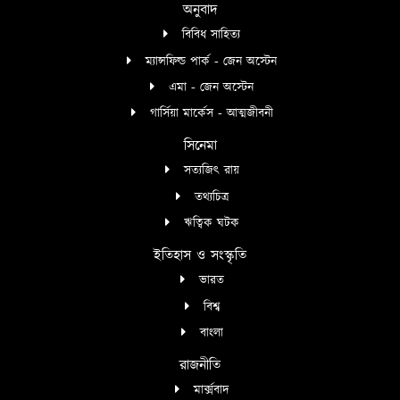
অনুবাদ
বিবিধ সাহিত্য
ম্যান্সফিল্ড পার্ক - জেন অস্টেন
এমা - জেন অস্টেন
গার্সিয়া মার্কেস - আত্মজীবনী
সিনেমা
সত্যজিৎ রায়
তথ্যচিত্র
ঋত্বিক ঘটক
ইতিহাস ও সংস্কৃতি
ভারত
বিশ্ব
বাংলা
রাজনীতি
মার্ক্সবাদ