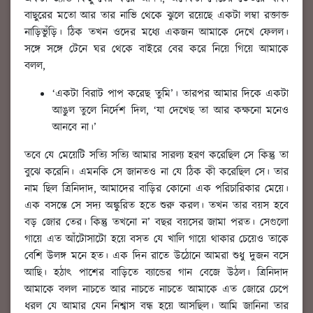
বাছুরের মতো আর তার নাভি থেকে ঝুলে রয়েছে একটা লম্বা রক্তাক্ত
নাড়িভুঁড়ি। ঠিক তখন ওদের মধ্যে একজন আমাকে দেখে ফেলল।
সঙ্গে সঙ্গে টেনে ঘর থেকে বাইরে বের করে নিয়ে গিয়ে আমাকে
বলল,
‘একটা বিরাট পাপ করেছ তুমি’। তারপর আমার দিকে একটা
আঙুল তুলে নির্দেশ দিল, ‘যা দেখেছ তা আর কক্ষনো মনেও
আনবে না।’
তবে যে মেয়েটি সত্যি সত্যি আমার সারল্য হরণ করেছিল সে কিন্তু তা
বুঝে করেনি। এমনকি সে জানতও না যে ঠিক কী করেছিল সে। তার
নাম ছিল ত্রিনিদাদ, আমাদের বাড়ির কোনো এক পরিচারিকার মেয়ে।
এক বসন্তে সে সদ্য অঙ্কুরিত হতে শুরু করল। তখন তার বয়স হবে
বড় জোর তের। কিন্তু তখনো ন’ বছর বয়সের জামা পরত। সেগুলো
গায়ে এত আঁটোসাটো হয়ে বসত যে খালি গায়ে থাকার চেয়েও তাকে
বেশি উলঙ্গ মনে হত। এক দিন রাতে উঠোনে আমরা শুধু দুজন বসে
আছি। হঠাৎ পাশের বাড়িতে ব্যান্ডের গান বেজে উঠল। ত্রিনিদাদ
আমাকে বলল নাচতে আর নাচতে নাচতে আমাকে এত জোরে চেপে
ধরল যে আমার যেন নিশ্বাস বন্ধ হয়ে আসছিল। আমি জানিনা তার