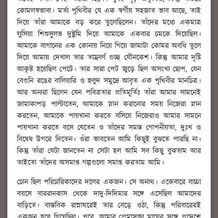
কোমলস্বভাবা। মর্ত্য পৃথিবীর যে এক স্বর্গীয় সহজাত ভাব আছে, তাই
দিয়ে তাঁরা আমাকে বড় করে তুলেছিলেন। তাঁদের মধ্যে একমাত্র
লুসিয়া শিশুসুলভ দুষ্টুমি দিয়ে আমাকে একবার চমকে দিয়েছিল।
আমাকে বাগানের এক কোনায় নিয়ে গিয়ে জামাটা কোমর অবধি তুলে
দিয়ে আমায় দেখাল তার তাম্রবর্ণ গুচ্ছ যৌনকেশ। কিন্তু আমার দৃষ্টি
আকৃষ্ট হয়েছিল পেটে। তার সারা পেট জুড়ে ছিল অসংখ্য ছোপ, যেন
বেগুনি রঙের বালিয়ারি ও হলুদ সমুদ্রে আবৃত এক পৃথিবীর মানচিত্র।
আর অন্যরা ছিলেন যেন পবিত্রতার প্রতিমূর্তিঃ তাঁরা আমার সামনেই
জামাকাপড় পাল্টাতেন, আমাকে স্নান করানোর সময় নিজেরা স্নান
করতেন, আমাকে পায়খানা করতে বসিয়ে নিজেরাও আমার সামনে
পায়খানা করতে বসে যেতেন ও তাঁদের সমস্ত গোপনীয়তা, দুঃখ ও
বিদ্বেষ উগরে দিতেন। ওঁরা ভাবতেন আমি কিছুই বুঝতে পারছি না।
কিন্তু তাঁরা যেটা জানতেন না সেটা হল আমি সব কিছু বুঝতাম আর
তাইতো তাঁদের অসমাপ্ত গল্পগুলো সমাপ্ত করতাম আমি।
চোন ছিল পরিচারিকাদের দলের একজন। সে অনাথ। একেবারে বাচ্চা
বয়সে বাররানকাস থেকে দাদু-দিদিমার সঙ্গে এসেছিল আমাদের
বাড়িতে। বাস্তবিক রান্নাঘরেই তার বেড়ে ওঠা, কিন্তু পরিবারেরই
একজন হয়ে গিয়েছিল। পরে, আমার প্রেমাসক্তা মায়ের সঙ্গে প্রদেশে