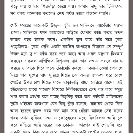
পড়ে যায় ও তার শিরদাঁড়া ভেঙে যায়। আমার দাদু তার চিকিৎসার
সব রকম বন্দোবস্ত করলেও শেষ পর্যন্ত তাকে বাঁচানো যায়নি।
সেই সময়ের আরেকটি উজ্জ্বল স্মৃতি হল মাতিলদে আর্মেন্তার সন্তান
প্রসব। মাতিলদে যখন আমাদের বাড়িতে ধোপার কাজ করত তখন
আমার বছর ছয়েক বয়স। একদিন ভুল করে তাঁর ঘরে ঢুকে
পড়েছিলাম। ঢুকে দেখি একটা ক্যাম্বিস কাপড়ের বিছানায় সে সম্পূর্ণ
উলঙ্গ হয়ে দু’পা ফাঁক করে শুয়ে আছে আর প্রবল যন্ত্রণায় চিৎকার
করছে। একদল অশিক্ষিত বিশৃঙ্খল দাই তার সন্তান প্রসবে সাহায্য
করছে ও তাকে ঘিরে প্রচন্ড চেঁচামেচি করছে। একজন ভেজা তোয়ালে
দিয়ে তার মুখের ঘাম মুছিয়ে দিচ্ছে তো অন্যরা হাত-পা ধরে রেখে
পেটের উপর চাপ দিচ্ছে যাতে তাড়াতাড়ি বাচ্চা বেরিয়ে আসে। এই
হট্টগোলের মাঝে সান্তোস বিয়েরো নির্বিকারভাবে চোখ বন্ধ করে সমুদ্র
শান্ত করার প্রার্থনা বলে যাচ্ছে বিড়বিড় করে আর গর্ভবতী মাতিলদের
দুটো থাইয়ের মাঝখানে যেন কিছু খুঁড়ে চলেছে। রান্নাঘর থেকে নিয়ে
আসা হয়েছে ফুটন্ত গরম জল আর তার ধোঁয়ায় আচ্ছন্ন সেই ঘরের
গরম তখন দুর্বিষহ। ভয় ও কৌতূহলের মধ্যে দ্বিধাবিভক্ত আমি চুপ
করে দাঁড়িয়ে আছি ঘরের এক কোনায়। তারপর দাই গোড়ালি ধরে
একটা জ্যান্ত কিছু বের করে আনল, অনেকটা পেটের ভেতরে থাকা