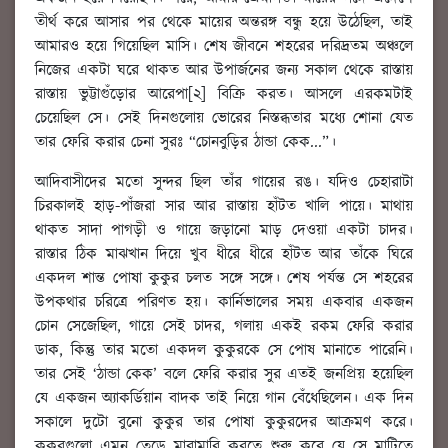
তীর্থ করে আসার পর থেকে মায়ের অন্তরঙ্গ বন্ধু হয়ে উঠেছিল, তাই
আমারও হয়ে গিয়েছিল মাসি। শেষ জীবনে শহরের দরিদ্রতম অঞ্চলে
নিজের একটা ঘরে থাকত আর উপার্জনের জন্য সকাল থেকে রাস্তায়
রাস্তায় ভুট্টাগুঁড়োর আরেপা[২] বিক্রি করত। আসলে এরকমটাই
চেয়েছিল সে। সেই দিনগুলোয় ভোরের নিস্তব্ধতার মধ্যে শোনা যেত
তার ফেরি করার চেনা সুরঃ “চোনবুড়ির ঠান্ডা কেক...”।
আদিবাসীদের মতো সুন্দর ছিল তাঁর গায়ের রঙ। যদিও চেহারাটা
চিরকালই হাড়-পাঁজরা সার আর রাস্তায় হাঁটত খালি পায়ে। মাথায়
থাকত সাদা পাগড়ী ও গায়ে জড়ানো মাড় দেওয়া একটা চাদর।
রাস্তার ঠিক মাঝখান দিয়ে খুব ধীরে ধীরে হাঁটত আর তাঁকে ঘিরে
একদল শান্ত পোষা কুকুর চলত সঙ্গে সঙ্গে। শেষ পর্যন্ত সে শহরের
উপকথার চরিত্রে পরিণত হয়। কার্নিভালের সময় একবার একজন
চোন সেজেছিল, গায়ে সেই চাদর, গলায় একই রকম ফেরি করার
ডাক, কিন্তু তার মতো একদল কুকুরকে সে পোষ মানাতে পারেনি।
তার সেই ‘ঠান্ডা কেক’ বলে ফেরি করার সুর এতই জনপ্রিয় হয়েছিল
যে একজন অ্যাকর্ডিয়ান বাদক তাই নিয়ে গান বেঁধেছিলেন। এক দিন
সকালে দুটো বুনো কুকুর তার পোষা কুকুরদের আক্রমণ করে।
কুকুরগুলো এমন তেড়ে মারামারি করতে শুরু করে যে সে মাটিতে