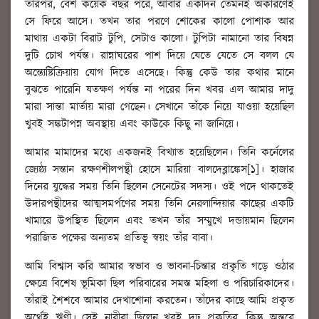
তারপর, বেশ কয়েক বছর পরে, আবার একদিন তেমনই অকারণেই
সে ফিরে আসে। তখন তার পরণে শোকের কালো পোশাক আর
মাথায় একটা বিরাট টুপি, সেটাও কালো। টুপিটা নামানো তার বিষন্ন
দুটি চোখ পর্যন্ত। রান্নাঘরের পাশ দিয়ে যেতে যেতে সে বলল যে
অন্ত্যেষ্টিক্রিয়ায় যোগ দিতে এসেছে। কিন্তু কেউ তার কথার মানে
বুঝতে পারেনি যতক্ষণ পর্যন্ত না পরের দিন খবর এল আমার দাদু
মারা সান্তা মার্তায় মারা গেছেন। সেখানে তাঁকে নিয়ে যাওয়া হয়েছিল
খুবই সঙ্কটাপন্ন অবস্থায় এবং কাউকে কিছু না জানিয়ে।
আমার মামাদের মধ্যে একজনই বিখ্যাত হয়েছিলেন। তিনি কর্নেলের
জ্যেষ্ঠ্য সন্তান রক্ষণশীলপন্থী হোসে মারিয়া বালদেব্লাঙ্কেস[১]। হাজার
দিনের যুদ্ধের সময় তিনি ছিলেন সেনেটের সদস্য। ওই পদে থাকতেই
উদারপন্থীদের আত্মসমর্পণের সময় তিনি নেরলান্দিয়ার কাছের একটি
খামারে উপস্থিত ছিলেন এবং তখন তাঁর সম্মুখে দন্ডায়মান ছিলেন
পরাজিত পক্ষের অন্যতম প্রতিভূ স্বয়ং তাঁর বাবা।
আমি বিশ্বাস করি আমার স্বভাব ও ভাবনা-চিন্তার প্রকৃতি গড়ে ওঠার
ক্ষেত্রে বিশেষ ভূমিকা ছিল পরিবারের সমস্ত মহিলা ও পরিচারিকাদের।
তাঁরাই শৈশবে আমার দেখাশোনা করতেন। তাঁদের কাছে আমি প্রকৃত
অর্থেই ঋণী। সেই নারীরা ছিলেন খুবই দৃঢ় প্রকৃতির, কিন্তু অন্তরে