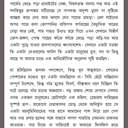
পার্কের ভেঙে পড়া গ্রানাইটের বেঞ্চ, বিষাদগ্রস্ত বাদাম গাছ আর এই
সবকিছুর রূপান্তর ঘটিয়েছে যে তাপদগ্ধ অদৃশ্য ধুলো তা দৃষ্টিকে
আচ্ছন্ন করে দেয় আর ঝলসে দেয় গায়ের চামড়া। রেল লাইনের
অপর পারে কলা কোম্পানির ব্যক্তিগত স্বর্গরাজ্যে বৈদ্যুতিক তারের
বেড়া আর নেই, পাম গাছও উধাও হয়ে গিয়ে এখন সেখানে বিস্তীর্ণ
ঝোপ-জঙ্গল, পোস্ত গাছের ফাঁকে ফাঁকে ভেঙে পড়া বাড়ি-ঘর আর
একটা পুড়ে যাওয়া হাসপাতালের ধ্বংসাবশেষ। সেখানে একটা দরজা
কি একটা দেওয়ালের ফাটল কি একটা মানুষের মুখ, সব যা কিছু
আছে তা আমার মধ্যে এক আধিভৌতিক অনুরণন সৃষ্টি করছিল।
মা হাঁটছিলেন হালকা পদক্ষেপে, কিন্তু খুব ঋজুভাবে। শোকের
পোশাকের মধ্যেও খুব একটা ঘামছিলেন না। তিনি হেঁটে যাচ্ছিলেন
সম্পূর্ণ নিঃশব্দে, কিন্তু তাঁর মুখের বিবর্ণ, তীক্ষ্ণভাব বলে দিচ্ছিল কি
ঘটে চলেছে তাঁর মনের অন্তরালে। বড় রাস্তার শেষে দেখতে পেলাম
প্রথম একজন মানুষকেঃ ছোটখাটো এক মহিলা, চেহারায় দারিদ্র্যের
সুস্পষ্ট ছাপ। হাকোবো বেরাকাসার মোড় থেকে আবির্ভূত হয়ে সে
একটা অ্যালুমিনিয়ামের পাত্র হাতে আমাদের পাশ দিয়ে চলে গেল
আর তার চলার ছন্দের সঙ্গে বাজতে লাগল পাত্রটার বেমানান ঢাকনার
আওয়াজ। তার দিকে না তাকিয়েই মা আমাকে ফিসফিস করে