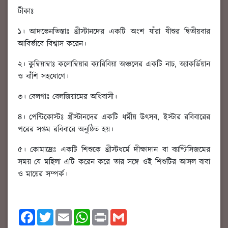
টীকাঃ
১। আদভেনতিস্তাঃ খ্রীস্টানদের একটি অংশ যাঁরা যীশুর দ্বিতীয়বার
আবির্ভাবে বিশ্বাস করেন।
২। কুম্বিয়াম্বাঃ কলোম্বিয়ার ক্যারিবিয়া অঞ্চলের একটি নাচ, অ্যাকর্ডিয়ান
ও বাঁশি সহযোগে।
৩। বেলগাঃ বেলজিয়ামের অধিবাসী।
৪। পেন্টিকোস্টঃ খ্রীস্টানদের একটি ধর্মীয় উৎসব, ইস্টার রবিবারের
পরের সপ্তম রবিবারে অনুষ্ঠিত হয়।
৫। কোমাদ্রেঃ একটি শিশুকে খ্রীস্টধর্মে দীক্ষাদান বা ব্যাপ্টিসিজমের
সময় যে মহিলা এটি করেন করে তার সঙ্গে ওই শিশুটির আসল বাবা
ও মায়ের সম্পর্ক।
F
T
E
W
P
G
a
w
m
h
r
m