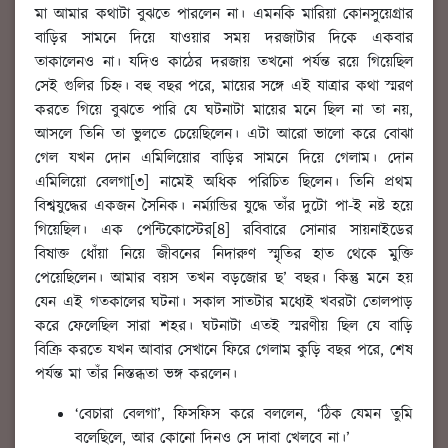
মা আমার কথাটা বুঝতে পারলেন না। এমনকি মারিয়া কোনসুয়েগ্রার
বাড়ির সামনে দিয়ে যাওয়ার সময় দরজাটার দিকে একবার
তাকালেনও না। যদিও কাঠের দরজায় তখনো পর্যন্ত রয়ে গিয়েছিল
সেই গুলির চিহ্ন। বহু বছর পরে, মায়ের সঙ্গে এই যাত্রার কথা স্মরণ
করতে গিয়ে বুঝতে পারি যে ঘটনাটা মায়ের মনে ছিল না তা নয়,
আসলে তিনি তা ভুলতে চেয়েছিলেন। এটা আরো ভালো করে বোঝা
গেল যখন দোন এমিলিয়োর বাড়ির সামনে দিয়ে গেলাম। দোন
এমিলিয়ো বেলগা[৩] নামেই অধিক পরিচিত ছিলেন। তিনি প্রথম
বিশ্বযুদ্ধের একজন সৈনিক। নর্ম্যান্ডির যুদ্ধে তাঁর দুটো পা-ই নষ্ট হয়ে
গিয়েছিল। এক পেন্টিকোস্টের[৪] রবিবারে সোনার সায়নাইডের
বিষাক্ত ধোঁয়া নিয়ে জীবনের নিদারুণ স্মৃতির হাত থেকে মুক্তি
পেয়েছিলেন। আমার বয়স তখন বড়জোর ছ’ বছর। কিন্তু মনে হয়
যেন এই গতকালের ঘটনা। সকাল সাতটার মধ্যেই খবরটা তোলপাড়
করে ফেলেছিল সারা শহর। ঘটনাটা এতই স্মরণীয় ছিল যে বাড়ি
বিক্রি করতে যখন আবার সেখানে ফিরে গেলাম কুড়ি বছর পরে, শেষ
পর্যন্ত মা তাঁর নিস্তব্ধতা ভঙ্গ করলেন।
‘বেচারা বেলগা’, ফিসফিস করে বললেন, ‘ঠিক যেমন তুমি
বলেছিলে, আর কোনো দিনও সে দাবা খেলবে না।’