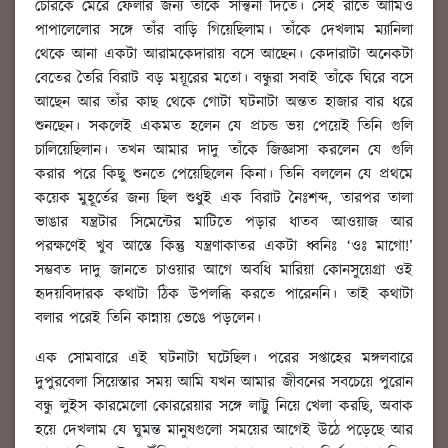
চোরকে মেরে ফেলার জন্য তাঁকে সান্ত্বনা দিতে। সেই রাতে আমিও
পাপালেলোর সঙ্গে তাঁর বাড়ি গিয়েছিলাম। তাঁকে দেখলাম ম্যানিলা
থেকে আনা একটা আরামকেদারায় বসে আছেন। কেদারাটা অনেকটা
বেতের তৈরি বিরাট বড় ময়ূরের মতো। বন্ধুরা সবাই তাঁকে ঘিরে বসে
আছেন আর তাঁর কাছ থেকে গোটা ঘটনাটা অন্তত হাজার বার ধরে
শুনছেন। সকলেই একমত হলেন যে প্রচন্ড ভয় পেয়েই তিনি গুলি
চালিয়েছিলান। তখন আমার দাদু তাঁকে জিজ্ঞাসা করলেন যে গুলি
করার পরে কিছু শুনতে পেয়েছিলেন কিনা। তিনি বললেন যে প্রথমে
কয়েক মুহূর্তের জন্য ছিল শুধুই এক বিরাট নৈঃশব্দ, তারপর তালা
ভাঙার যন্ত্রটার সিমেন্টের মাটিতে পড়ার ধাতব আওয়াজ আর
পরক্ষণেই খুব আস্তে কিন্তু যন্ত্রণাকাতর একটা ধ্বনিঃ ‘ওঃ মাগো!’
সম্ভবত দাদু জানতে চাওয়ার আগে অবধি মারিয়া কোনসুয়েগ্রা ওই
হৃদয়বিদারক কথাটা ঠিক উপলব্ধি করতে পারেননি। তাই কথাটা
বলার পরেই তিনি কান্নায় ভেঙে পড়লেন।
এক সোমবারে এই ঘটনাটা ঘটেছিল। পরের সপ্তাহের মঙ্গলবারে
দুপুরবেলা সিয়েস্তার সময় আমি যখন আমার জীবনের সবচেয়ে পুরোন
বন্ধু লুইস কারমেলো কোররেয়ার সঙ্গে লাট্টু নিয়ে খেলা করছি, অবাক
হয়ে দেখলাম যে ঘুমন্ত মানুষগুলো সময়ের আগেই উঠে পড়েছে আর