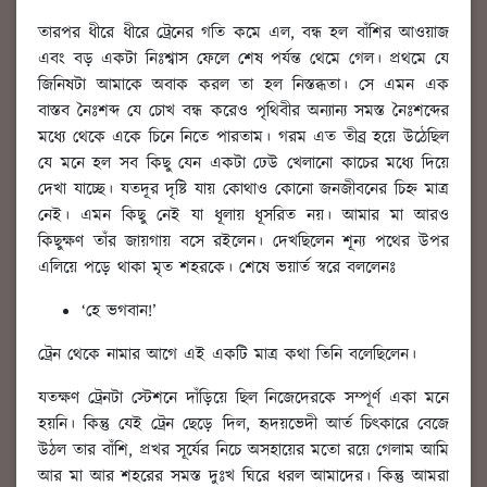
তারপর ধীরে ধীরে ট্রেনের গতি কমে এল, বন্ধ হল বাঁশির আওয়াজ
এবং বড় একটা নিঃশ্বাস ফেলে শেষ পর্যন্ত থেমে গেল। প্রথমে যে
জিনিষটা আমাকে অবাক করল তা হল নিস্তব্ধতা। সে এমন এক
বাস্তব নৈঃশব্দ যে চোখ বন্ধ করেও পৃথিবীর অন্যান্য সমস্ত নৈঃশব্দের
মধ্যে থেকে একে চিনে নিতে পারতাম। গরম এত তীব্র হয়ে উঠেছিল
যে মনে হল সব কিছু যেন একটা ঢেউ খেলানো কাচের মধ্যে দিয়ে
দেখা যাচ্ছে। যতদূর দৃষ্টি যায় কোথাও কোনো জনজীবনের চিহ্ন মাত্র
নেই। এমন কিছু নেই যা ধূলায় ধূসরিত নয়। আমার মা আরও
কিছুক্ষণ তাঁর জায়গায় বসে রইলেন। দেখছিলেন শূন্য পথের উপর
এলিয়ে পড়ে থাকা মৃত শহরকে। শেষে ভয়ার্ত স্বরে বললেনঃ
‘হে ভগবান!’
ট্রেন থেকে নামার আগে এই একটি মাত্র কথা তিনি বলেছিলেন।
যতক্ষণ ট্রেনটা স্টেশনে দাঁড়িয়ে ছিল নিজেদেরকে সম্পূর্ণ একা মনে
হয়নি। কিন্তু যেই ট্রেন ছেড়ে দিল, হৃদয়ভেদী আর্ত চিৎকারে বেজে
উঠল তার বাঁশি, প্রখর সূর্যের নিচে অসহায়ের মতো রয়ে গেলাম আমি
আর মা আর শহরের সমস্ত দুঃখ ঘিরে ধরল আমাদের। কিন্তু আমরা