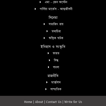
এমা - জেন অস্টেন
গার্সিয়া মার্কেস - আত্মজীবনী
সিনেমা
সত্যজিৎ রায়
তথ্যচিত্র
ঋত্বিক ঘটক
ইতিহাস ও সংস্কৃতি
ভারত
বিশ্ব
বাংলা
রাজনীতি
মার্ক্সবাদ
সাম্প্রতিক
Home
|
About
|
Contact Us
|
Write for Us