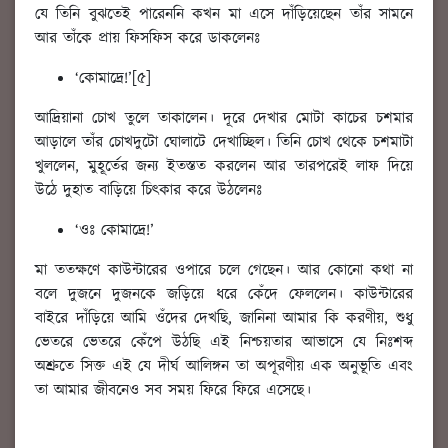
যে তিনি বুঝতেই পারেননি কখন মা এসে দাঁড়িয়েছেন তাঁর সামনে
আর তাঁকে প্রায় ফিসফিস করে ডাকলেনঃ
‘কোমাদ্রে!’[৫]
আদ্রিয়ানা চোখ তুলে তাকালেন। দূরে দেখার মোটা কাচের চশমার
আড়ালে তাঁর চোখদুটো ঘোলাটে দেখাচ্ছিল। তিনি চোখ থেকে চশমাটা
খুললেন, মুহূর্তের জন্য ইতস্তত করলেন আর তারপরেই লাফ দিয়ে
উঠে দুহাত বাড়িয়ে চিৎকার করে উঠলেনঃ
‘ওঃ কোমাদ্রে!’
মা ততক্ষণে কাউন্টারের ওপারে চলে গেছেন। আর কোনো কথা না
বলে দুজনে দুজনকে জড়িয়ে ধরে কেঁদে ফেললেন। কাউন্টারের
বাইরে দাঁড়িয়ে আমি ওঁদের দেখছি, জানিনা আমার কি করণীয়, শুধু
ভেতরে ভেতরে কেঁপে উঠছি এই নিশ্চয়তার আভাসে যে নিঃশব্দ
অশ্রুতে সিক্ত এই যে দীর্ঘ আলিঙ্গন তা অপূরণীয় এক অনুভূতি এবং
তা আমার জীবনেও সব সময় ফিরে ফিরে এসেছে।