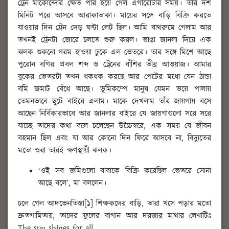
ট্রেন মাকোন্দোর ক্ষেত পার হয়ে গেল এগারোটার সময়। তার দশ
মিনিট পরে আসবে আরাকাতাকা। মায়ের সঙ্গে বাড়ি বিক্রি করতে
যাওয়ার দিন ট্রেন দেড় ঘন্টা লেট ছিল। আমি বাথরুমে গেলাম আর
তখনই ট্রেনটা জোরে চলতে শুরু করল। ভাঙা জানলা দিয়ে এক
ঝলক শুকনো গরম হাওয়া ঢুকে এল ভেতরে। তার সঙ্গে মিশে আছে
পুরোন বগির প্রবল শব্দ ও ট্রেনের বাঁশির তীব্র আওয়াজ। আমার
বুকের ভেতরটা তখন ধকধক করছে আর পেটের মধ্যে যেন ঠান্ডা
বমি জমাট বেঁধে আছে। ভূমিকম্পে মানুষ যেমন ভয়ে পালায়
তেমনভাবে ছুটে বাইরে এলাম। মাকে দেখলাম তাঁর জায়গায় বসে
আছেন নির্বিকারভাবে আর জানলার বাইরে যে জায়গাগুলো সরে সরে
যাচ্ছে তাদের কথা বলে চলেছেন উচ্চৈস্বরে, এক সময় যে জীবন
বহমান ছিল এবং যা আর কোনো দিন ফিরে আসবে না, বিদ্যুতের
মতো ওরা তারই ক্ষণস্থায়ী ঝলক।
‘ওই সব জমিগুলো বাবাকে বিক্রি করেছিল ভেতরে সোনা
আছে বলে’, মা বললেন।
চলে গেল আদভেনতিস্তা[১] শিক্ষকদের বাড়ি, তারা খসে পড়ার মতো
দ্রুতগামিতায়, তাদের ফুলের বাগান আর দরজার মাথার লেখাটিঃ
The sun shines for all.