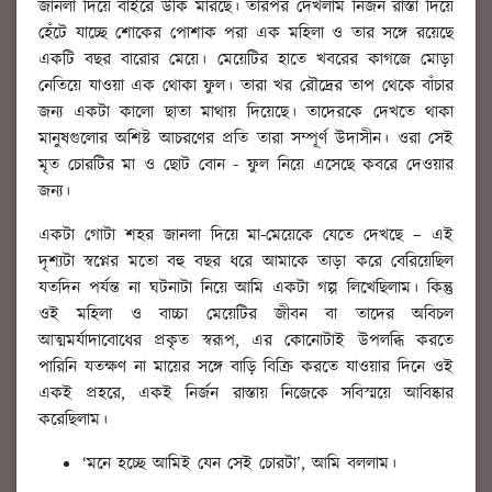
জানলা দিয়ে বাইরে উঁকি মারছে। তারপর দেখলাম নির্জন রাস্তা দিয়ে
হেঁটে যাচ্ছে শোকের পোশাক পরা এক মহিলা ও তার সঙ্গে রয়েছে
একটি বছর বারোর মেয়ে। মেয়েটির হাতে খবরের কাগজে মোড়া
নেতিয়ে যাওয়া এক থোকা ফুল। তারা খর রৌদ্রের তাপ থেকে বাঁচার
জন্য একটা কালো ছাতা মাথায় দিয়েছে। তাদেরকে দেখতে থাকা
মানুষগুলোর অশিষ্ট আচরণের প্রতি তারা সম্পূর্ণ উদাসীন। ওরা সেই
মৃত চোরটির মা ও ছোট বোন - ফুল নিয়ে এসেছে কবরে দেওয়ার
জন্য।
একটা গোটা শহর জানলা দিয়ে মা-মেয়েকে যেতে দেখছে – এই
দৃশ্যটা স্বপ্নের মতো বহু বছর ধরে আমাকে তাড়া করে বেরিয়েছিল
যতদিন পর্যন্ত না ঘটনাটা নিয়ে আমি একটা গল্প লিখেছিলাম। কিন্তু
ওই মহিলা ও বাচ্চা মেয়েটির জীবন বা তাদের অবিচল
আত্মমর্যাদাবোধের প্রকৃত স্বরূপ, এর কোনোটাই উপলব্ধি করতে
পারিনি যতক্ষণ না মায়ের সঙ্গে বাড়ি বিক্রি করতে যাওয়ার দিনে ওই
একই প্রহরে, একই নির্জন রাস্তায় নিজেকে সবিস্ময়ে আবিষ্কার
করেছিলাম।
‘মনে হচ্ছে আমিই যেন সেই চোরটা’, আমি বললাম।