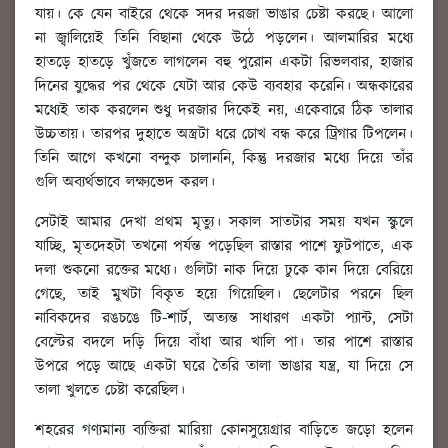
যায়। কে যেন বাইরে থেকে সদর দরজা ভাঙার চেষ্টা করছে। আলো
না জ্বালিয়েই তিনি বিছানা থেকে উঠে পড়লেন। আলমারির মধ্যে
হাতড়ে হাতড়ে খুঁজতে লাগলেন বহু পুরোন একটা রিভলবার, হাজার
দিনের যুদ্ধের পর থেকে যেটা আর কেউ ব্যবহার করেনি। অন্ধকারের
মধ্যেই তাক করলেন শুধু দরজার দিকেই নয়, একেবারে ঠিক তালার
উচ্চতায়। তারপর দুহাতে অস্ত্রটা ধরে চোখ বন্ধ করে ট্রিগার টিপলেন।
তিনি আগে কখনো বন্দুক চালাননি, কিন্তু দরজার মধ্যে দিয়ে তাঁর
গুলি অব্যর্থভাবে লক্ষ্যভেদ করল।
সেটাই আমার দেখা প্রথম মৃত্যু। সকাল সাতটার সময় যখন স্কুলে
যাচ্ছি, মৃতদেহটা তখনো পর্যন্ত পড়েছিল রাস্তার পাশে ফুটপাতে, এক
দলা শুকনো রক্তের মধ্যে। গুলিটা নাক দিয়ে ঢুকে কান দিয়ে বেরিয়ে
গেছে, তাই মুখটা বিকৃত হয়ে গিয়েছিল। ছেলেটার পরনে ছিল
নাবিকদের রঙচঙে টি-শার্ট, অত্যন্ত সাধারণ একটা প্যান্ট, সেটা
বেল্টের বদলে দড়ি দিয়ে বাঁধা আর খালি পা। তার পাশে রাস্তার
উপরে পড়ে আছে একটা ঘরে তৈরি তালা ভাঙার যন্ত্র, যা দিয়ে সে
তালা খুলতে চেষ্টা করেছিল।
শহরের গণ্যমান্য ব্যক্তিরা মারিয়া কোনসুয়েগ্রার বাড়িতে জড়ো হলেন