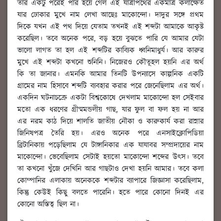
তার একটু পরেই পার হয়ে গেল এই যাত্রাপথের একমাত্র কলাক্ষেত
যার ঢোকার মুখে নাম লেখা আছেঃ মাকোন্দো। দাদুর সঙ্গে প্রথম
দিকে যখন এই পথ দিয়ে যেতাম তখনই এই শব্দটা আমাকে আকৃষ্ট
করেছিল। তবে অনেক পরে, বড় হয়ে বুঝতে পারি যে আমার যেটা
ভালো লাগত তা হল এই শব্দটির কাব্যিক ধ্বনিমাধুর্য। আর কারুর
মুখে এই শব্দটা কখনো শুনিনি। নিজেরও কৌতূহল হয়নি এর অর্থ
কি তা জানার। এমনকি আমার তিনটি উপন্যাসে কাল্পনিক একটি
গ্রামের নাম হিসাবে শব্দটি ব্যবহার করার পরে জেনেছিলাম এর অর্থ।
একদিন ঘটনাচক্রে একটা বিশ্বকোষে দেখলাম মাকোন্দো হল সেইবার
মতো এক ধরণের গ্রীষ্মমন্ডলীয় গাছ, যার ফুল বা ফল হয় না আর
এর নরম কাঠ দিয়ে শালতি জাতীয় নৌকা ও কারুকার্য করা রান্নার
জিনিষপত্র তৈরি হয়। এরও অনেক পরে এনসাইক্লোপিডিয়া
ব্রিটানিকায় পড়েছিলাম যে টাঙ্গানিকার এক যাযাবর সম্প্রদায়ের নাম
মাকোন্দো। ভেবেছিলাম সেটাই হয়তো মাকোন্দো শব্দের উৎস। তবে
তা কখনো খুঁজে দেখিনি আর গাছটাও দেখা হয়নি আমার। তবে কলা
কোম্পানির এলাকায় অনেককে শব্দটার ব্যাপারে জিজ্ঞাসা করেছিলাম,
কিন্তু কেউই কিছু বলতে পারেনি। হতে পারে কোনো দিনই এর
কোনো অস্তিত্ব ছিল না।