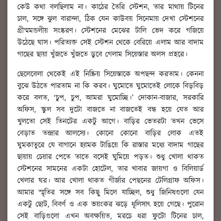
কেউ কথা বলছিলাম না। কাঠের তৈরি স্টেশন, তার মাথায় টিনের
চাল, সঙ্গে ঝুল বারান্দা, ঠিক যেন কাউবয় সিনেমায় দেখা স্টেশনের
গ্রীষ্মমন্ডলীয় সংষ্করণ। স্টেশনের মেঝের টালি ভেদ করে গজিয়ে
উঠেছে ঘাস। পরিত্যক্ত সেই স্টেশন থেকে বেরিয়ে এলাম আর বাদাম
গাছের ছায়া খুঁজতে খুঁজতে ডুবে গেলাম সিয়েস্তার অলস প্রহরে।
ছেলেবেলা থেকেই এই নিষ্ক্রিয় সিয়েস্তাকে অপছন্দ করতাম। কেননা
বুঝে উঠতে পারতাম না কি করব। ঘুমোতে ঘুমোতেই লোকে বিড়বিড়
করে বলত, ‘চুপ, চুপ, আমরা ঘুমোচ্ছি।’ দোকান-বাজার, সরকারি
অফিস, স্কুল সব দুটো বাজতে না বাজতেই বন্ধ হয়ে যেত আর
খুলতো সেই তিনটের একটু আগে। বাড়ির ভেতরটা তখন ভেসে
বেড়াত তন্দ্রার আলস্যে। কোনো কোনো বাড়ির লোক এতই
ঘুমকাতুরে যে বাগানে হ্যামক টাঙিয়ে কি রাস্তার মধ্যে বাদাম গাছের
ছায়ায় চেয়ার পেতে তাতে বসেই ঘুমিয়ে পড়ত। শুধু খোলা থাকত
স্টেশনের সামনের একটা হোটেল, তার খাবার জায়গা ও বিলিয়ার্ড
খেলার ঘর। আর খোলা থাকত গীর্জার পেছনের টেলিগ্রাফ অফিস।
আমার স্মৃতির সঙ্গে সব কিছু মিলে যাচ্ছিল, শুধু জিনিষগুলো যেন
একটু ছোট, বিবর্ণ ও এক ভয়ংকর ঝড়ে ধূলিসাৎ হয়ে গেছে। পুরোন
সেই বাড়িগুলো এখন অবক্ষয়িত, মরচে ধরা ফুটো টিনের চাল,