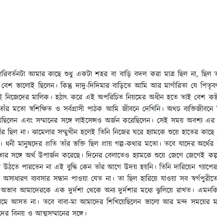
িবর্তনটা আমার কাছে শুধু একটা শহর বা বাড়ি বদল করা মাত্র ছিল না, ছিল 
 ভালোই ছিলেন। কিন্তু দাদু-দিদিমার বাড়িতে আমি আর মার্গারিতা যে পিতৃবৎ
েরাই নিজেদের মালিক। হঠাৎ করে এই অপরিচিত নিয়মের অধীন হতে তাই বেশ কষ্ট হয়
ষ্টা। তাঁর মতো স্বশিক্ষিত ও সর্বগ্রাসী পাঠক আমি জীবনে দেখিনি। অথচ ব্যক্তিজী
িলেন এবং সম্মানের সঙ্গে লাইসেন্সও অর্জন করেছিলেন। সেই সময় অবশ্য এর জন
র ছিল না। ঝামেলার সম্মুখীন হলেই তিনি নিজের ঘরে হ্যামকে শুয়ে হাতের কাছ
 ধনী মানুষদের প্রতি তাঁর ভক্তি ছিল প্রায় গল্প-কথার মতো। তবে যাদের অর্থ
তার সঙ্গে অর্থ উপার্জন করেছে। দিনের বেলাতেও হ্যামকে শুয়ে জেগে জেগেই কল
উঠতে পারতেন না এই বুদ্ধি কেন তাঁর আগে উদয় হয়নি। তিনি দারিয়েন গ্যাপের
ারণ ব্যবসার সন্ধান পাওয়া যেত না। তা ছিল হারিয়ে যাওয়া সব স্বর্গপুরীত
 অভাব আমাদেরকে এক দুর্দশা থেকে অন্য দুর্দশার মধ্যে ঝুলিয়ে রাখত। এমন
েমে আসত না। তবে বাবা-মা আমাদের শিখিয়েছিলেন ভালো আর মন্দ সময়ের ম
 বিনয় ও আত্মসম্মানের সঙ্গে।