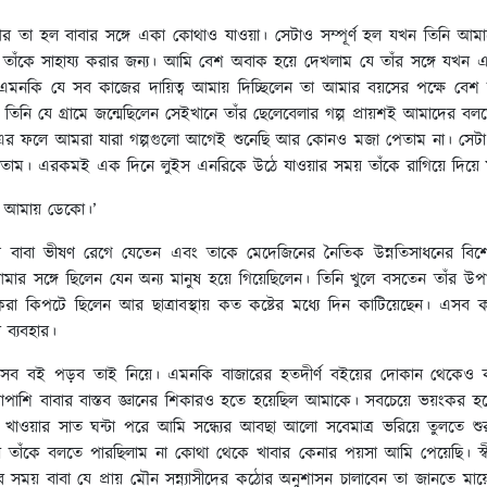
আর তা হল বাবার সঙ্গে একা কোথাও যাওয়া। সেটাও সম্পূর্ণ হল যখন তিনি আ
 তাঁকে সাহায্য করার জন্য। আমি বেশ অবাক হয়ে দেখলাম যে তাঁর সঙ্গে যখন
মনকি যে সব কাজের দায়িত্ব আমায় দিচ্ছিলেন তা আমার বয়সের পক্ষে বেশ শক্
িনি যে গ্রামে জন্মেছিলেন সেইখানে তাঁর ছেলেবেলার গল্প প্রায়শই আমাদের ব
 ফলে আমরা যারা গল্পগুলো আগেই শুনেছি আর কোনও মজা পেতাম না। সেটা এম
তাম। এরকমই এক দিনে লুইস এনরিকে উঠে যাওয়ার সময় তাঁকে রাগিয়ে দিয়ে 
ন আমায় ডেকো।’
 বাবা ভীষণ রেগে যেতেন এবং তাকে মেদেজিনের নৈতিক উন্নতিসাধনের বিশ
সঙ্গে ছিলেন যেন অন্য মানুষ হয়ে গিয়েছিলেন। তিনি খুলে বসতেন তাঁর উপাখ
করা কিপটে ছিলেন আর ছাত্রাবস্থায় কত কষ্টের মধ্যে দিন কাটিয়েছেন। এসব
ব্যবহার।
ব বই পড়ব তাই নিয়ে। এমনকি বাজারের হতদীর্ণ বইয়ের দোকান থেকেও ক
পাশাপাশি বাবার বাস্তব জ্ঞানের শিকারও হতে হয়েছিল আমাকে। সবচেয়ে ভয়ংকর হয়
র খাওয়ার সাত ঘন্টা পরে আমি সন্ধ্যের আবছা আলো সবেমাত্র ভরিয়ে তুলতে শু
হল তাঁকে বলতে পারছিলাম না কোথা থেকে খাবার কেনার পয়সা আমি পেয়েছি। 
 সময় বাবা যে প্রায় মৌন সন্ন্যাসীদের কঠোর অনুশাসন চালাবেন তা জানতে ম