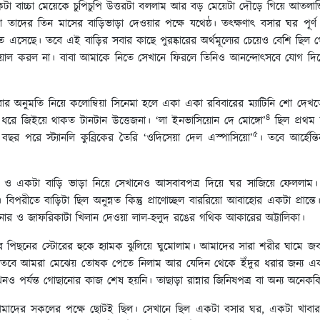
া বাচ্চা মেয়েকে চুপিচুপি উত্তরটা বললাম আর বড় মেয়েটা দৌড়ে গিয়ে আতলান্
দের তিন মাসের বাড়িভাড়া দেওয়ার পক্ষে যথেষ্ঠ। তৎক্ষণাৎ বসার ঘর পূর্ণ হয়
সেছে। তবে এই বাড়ির সবার কাছে পুরষ্কারের অর্থমূল্যের চেয়েও বেশি ছিল গো
য়াল করল না। বাবা আমাকে নিতে সেখানে ফিরলে তিনিও আনন্দোৎসবে যোগ দি
 অনুমতি নিয়ে কলোম্বিয়া সিনেমা হলে একা একা রবিবারের ম্যাটিনি শো দেখত
৪
হ ধরে জিইয়ে থাকত টানটান উত্তেজনা। ‘লা ইনভাসিয়োন দে মোঙ্গো’
ছিল প্রথম 
৫
বছর পরে স্ট্যানলি কুব্রিকের তৈরি ‘ওদিসেয়া দেল এস্পাসিয়ো’
। তবে আর্হেন্
 ও একটা বাড়ি ভাড়া নিয়ে সেখানেও আসবাবপত্র দিয়ে ঘর সাজিয়ে ফেললাম। ফা
 বিপরীতে বাড়িটা ছিল অনুন্নত কিন্তু প্রাণোচ্ছল বাররিয়ো আবাহোর একটা প্রান্ত
মিনার ও জাফরিকাটা খিলান দেওয়া লাল-হলুদ রঙের গথিক আকারের অট্টালিকা।
র পিছনের স্টোরের হুকে হ্যামক ঝুলিয়ে ঘুমোলাম। আমাদের সারা শরীর ঘামে জ
তবে আমরা মেঝেয় তোষক পেতে নিলাম আর যেদিন থেকে ইঁদুর ধরার জন্য একটা 
ও পর্যন্ত গোছানোর কাজ শেষ হয়নি। তাছাড়া রান্নার জিনিষপত্র বা অন্য অনেককি
 আমাদের সকলের পক্ষে ছোটই ছিল। সেখানে ছিল একটা বসার ঘর, একটা খাব