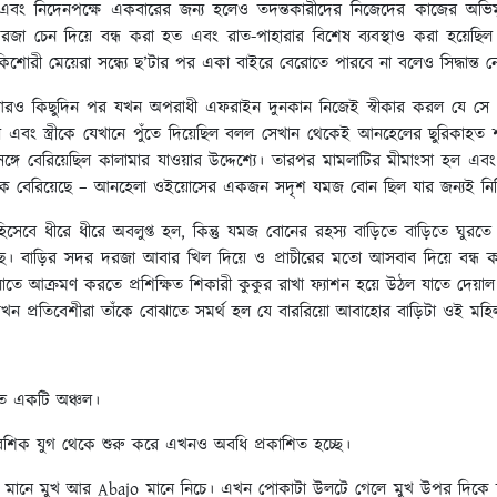
 নিদেনপক্ষে একবারের জন্য হলেও তদন্তকারীদের নিজেদের কাজের অভিমুখ 
া চেন দিয়ে বন্ধ করা হত এবং রাত-পাহারার বিশেষ ব্যবস্থাও করা হয়েছিল। 
ী মেয়েরা সন্ধ্যে ছ’টার পর একা বাইরে বেরোতে পারবে না বলেও সিদ্ধান্ত ন
 আরও কিছুদিন পর যখন অপরাধী এফরাইন দুনকান নিজেই স্বীকার করল যে সে ত
েল এবং স্ত্রীকে যেখানে পুঁতে দিয়েছিল বলল সেখান থেকেই আনহেলের ছুরিকাহ
ঙ্গে বেরিয়েছিল কালামার যাওয়ার উদ্দেশ্যে। তারপর মামলাটির মীমাংসা হল 
েকে বেরিয়েছে – আনহেলা ওইয়োসের একজন সদৃশ যমজ বোন ছিল যার জন্যই নির্দ্
সেবে ধীরে ধীরে অবলুপ্ত হল, কিন্তু যমজ বোনের রহস্য বাড়িতে বাড়িতে ঘুর
েছে। বাড়ির সদর দরজা আবার খিল দিয়ে ও প্রাচীরের মতো আসবাব দিয়ে বন্ধ
োতে আক্রমণ করতে প্রশিক্ষিত শিকারী কুকুর রাখা ফ্যাশন হয়ে উঠল যাতে দেয়া
ন প্রতিবেশীরা তাঁকে বোঝাতে সমর্থ হল যে বাররিয়ো আবাহোর বাড়িটা ওই মহ
থিত একটি অঞ্চল।
নিবেশিক যুগ থেকে শুরু করে এখনও অবধি প্রকাশিত হচ্ছে।
ara মানে মুখ আর Abajo মানে নিচে। এখন পোকাটা উলটে গেলে মুখ উপর দিকে 