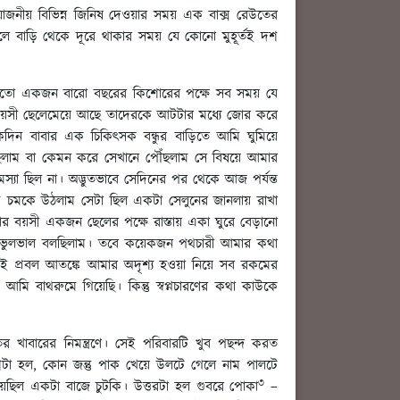
রয়োজনীয় বিভিন্ন জিনিষ দেওয়ার সময় এক বাক্স রেউতের
বাড়ি থেকে দূরে থাকার সময় যে কোনো মুহূর্তই দশ
ার মতো একজন বারো বছরের কিশোরের পক্ষে সব সময় যে
 বয়সী ছেলেমেয়ে আছে তাদেরকে আটটার মধ্যে জোর করে
কদিন বাবার এক চিকিৎসক বন্ধুর বাড়িতে আমি ঘুমিয়ে
িলাম বা কেমন করে সেখানে পৌঁছলাম সে বিষয়ে আমার
 সমস্যা ছিল না। অদ্ভুতভাবে সেদিনের পর থেকে আজ পর্যন্ত
 আমি চমকে উঠলাম সেটা ছিল একটা সেলুনের জানলায় রাখা
 বয়সী একজন ছেলের পক্ষে রাস্তায় একা ঘুরে বেড়ানো
টাও ভুলভাল বলছিলাম। তবে কয়েকজন পথচারী আমার কথা
বাই প্রবল আতঙ্কে আমার অদৃশ্য হওয়া নিয়ে সব রকমের
মি বাথরুমে গিয়েছি। কিন্তু স্বপ্নচারণের কথা কাউকে
ের খাবারের নিমন্ত্রণে। সেই পরিবারটি খুব পছন্দ করত
রশ্নটা হল, কোন জন্তু পাক খেয়ে উলটে গেলে নাম পালটে
৩
য়েছিল একটা বাজে চুটকি। উত্তরটা হল গুবরে পোকা
–