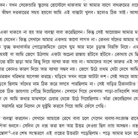
েন। যখন সেকেন্ডারি স্কুলের হোস্টেলে থাকতাম মা আমার ব্যাগে বাথরুমের প্
 ভীষণ দরকারের সময় হয়তো আমি এই বাক্সটা খুলব। হতোও ঠিক তাই। আসলে 
কে একা থাকতে না হয় তার ব্যবস্থা বাবা করেছিলেন। কিন্তু সেই আয়োজন আম
নিয়ে যেতেন। কিন্তু সেখানে আমার একদম ভালো লাগত না। কেননা যাঁদের আমার
চ্ছ কথাবার্তার পোড়োজমিতে চোখে ঘুম আর মনে চূড়ান্ত বিরক্তি নিয়ে। এ
ই বা আমি জেগে উঠলাম একটা অচেনা রাস্তায় হাঁটতে হাঁটতে। কোথায় যে ছ
ের মধ্যে হাঁটা ছাড়া আর কিছু দিয়ে ব্যাখ্যা করা যায় না। আমাদের বংশে কারুর এই
ছাড়া আর কোনও কারণ দিয়ে তার ব্যাখ্যা সম্ভব নয়। জেগে উঠে প্রথম যেটা দেখে
চারজন খরিদ্দার অপেক্ষা করছে। ঘড়িতে তখন বাজে আটটা দশ। সেই সময়ে আমার
াড়িতে ছিলাম তাঁদের নাম ঠিক করে বলতে পারছিলাম না। সেই বাড়ির ঠিকানা
াকে ঠিক জায়গায় পৌঁছে দিয়েছিলেন। সেখানে গিয়ে দেখলাম পাড়া-প্রতিবেশি স
 যে আমি কথার মাঝখানে চেয়ার থেকে উঠে গিয়েছিলাম। তাঁরা ভেবেছিলেন যে আ
 সরাসরি ধরে নিলেন যে দুষ্টুমি করতে গিয়ে আমি ফেঁসে গেছি।
ব্যবস্থা করলেন। সেখানে আমাকে রেখে বাবা চলে গেলেন ব্যবসা-সংক্রান্ত রাত
িতা শুনতে। সেদিন যে প্রশ্ন করা হল তার উত্তর দেওয়া ছিল প্রায় অসম্ভব। প্
২
্তোল’
-এর শেষ সংস্করণে এই প্রশ্নের উত্তরটা পড়েছিলাম। পড়ে আমার মনে হ