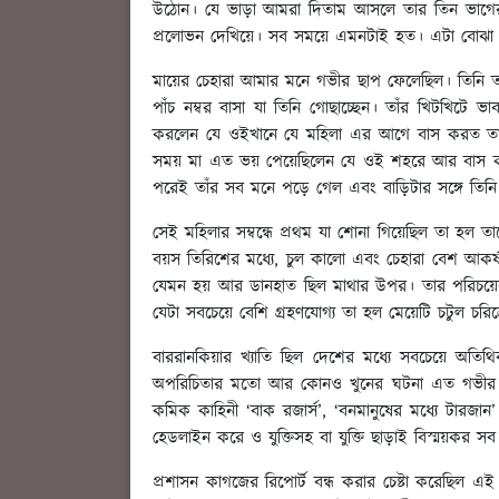
উঠোন। যে ভাড়া আমরা দিতাম আসলে তার তিন ভাগের এক
প্রলোভন দেখিয়ে। সব সময়ে এমনটাই হত। এটা বোঝা সত্
মায়ের চেহারা আমার মনে গভীর ছাপ ফেলেছিল। তিনি 
পাঁচ নম্বর বাসা যা তিনি গোছাচ্ছেন। তাঁর খিটখিট
করলেন যে ওইখানে যে মহিলা এর আগে বাস করত তাক
সময় মা এত ভয় পেয়েছিলেন যে ওই শহরে আর বাস করবেন
পরেই তাঁর সব মনে পড়ে গেল এবং বাড়িটার সঙ্গে তিনি ড্র
সেই মহিলার সম্বন্ধে প্রথম যা শোনা গিয়েছিল তা হল ত
বয়স তিরিশের মধ্যে, চুল কালো এবং চেহারা বেশ আকর্ষ
যেমন হয় আর ডানহাত ছিল মাথার উপর। তার পরিচয়ের চি
যেটা সবচেয়ে বেশি গ্রহণযোগ্য তা হল মেয়েটি চটুল চরিত্
বাররানকিয়ার খ্যাতি ছিল দেশের মধ্যে সবচেয়ে অতি
অপরিচিতার মতো আর কোনও খুনের ঘটনা এত গভীর ও এত দ
কমিক কাহিনী ‘বাক রজার্স’, ‘বনমানুষের মধ্যে টারজ
হেডলাইন করে ও যুক্তিসহ বা যুক্তি ছাড়াই বিস্ময়কর
প্রশাসন কাগজের রিপোর্ট বন্ধ করার চেষ্টা করেছিল এই 