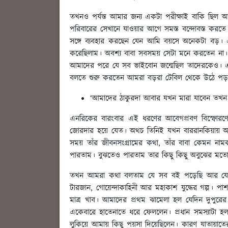
তখনও পর্যন্ত আমার জন্য একটা পরীক্ষাই বাকি ছিল 
পরিবারের সেখানে যাওয়ার আগে সমস্ত বন্দোবস্ত করতে
সঙ্গে ব্যবহার করছেন যেন আমি বয়সে অনেকটা বড়। এ
করেছিলাম। অবশ্য বাবা সবসময় সেটা মনে করতেন না। ত
আমাদের পরে যে সব ভাইবোন জন্মেছিল তাদেরকেও। এর
বলতে শুরু করতেন আমরা বড়রা টেবিল থেকে উঠে পড়
‘আমাদের ঠাকুরদা আবার যখন মারা যাবেন তখ
এনরিকের বারংবার এই ধরণের আবেগপ্রবণ বিস্ফোরণে
জোরদার হয়ে যেত। অথচ তিনিই যখন বাররানকিয়ায় আমার 
সময় তাঁর জীবনসংগ্রামের কথা, তাঁর বাবা কেমন নাম
পারতাম। বুঝতেও পারতাম তার কিছু কিছু অবুঝের মতো 
তখন আমরা কথা বলতাম যে সব বই পড়েছি আর যেস
টারজান, গোয়েন্দাকাহিনী আর মহাকাশ যুদ্ধের গল্প। 
মাত্র খাব। আমাদের প্রথম ঝামেলা হল যেদিন দুপুরে
একেবারে হাতেনাতে ধরে ফেললেন। প্রধান সমস্যাটা 
লুকিয়ে আমায় কিছু পয়সা দিয়েছিলেন। কারণ যাতায়াতের