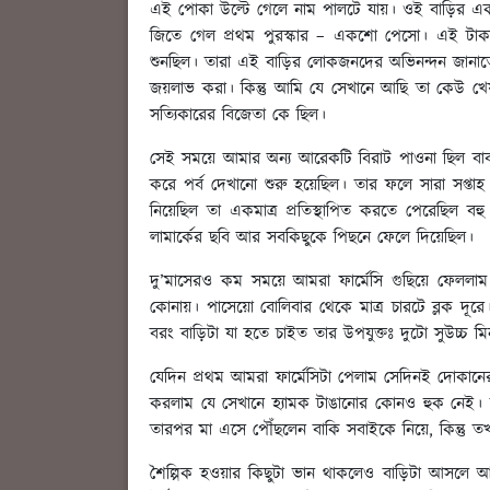
এই পোকা উল্টে গেলে নাম পালটে যায়। ওই বাড়ির একট
জিতে গেল প্রথম পুরস্কার – একশো পেসো। এই টাকা তা
শুনছিল। তারা এই বাড়ির লোকজনদের অভিনন্দন জানাতে এ
জয়লাভ করা। কিন্তু আমি যে সেখানে আছি তা কেউ খে
সত্যিকারের বিজেতা কে ছিল।
সেই সময়ে আমার অন্য আরেকটি বিরাট পাওনা ছিল বাবার
করে পর্ব দেখানো শুরু হয়েছিল। তার ফলে সারা সপ্তা
নিয়েছিল তা একমাত্র প্রতিস্থাপিত করতে পেরেছিল বহু 
লামার্কের ছবি আর সবকিছুকে পিছনে ফেলে দিয়েছিল।
দু’মাসেরও কম সময়ে আমরা ফার্মেসি গুছিয়ে ফেললাম
কোনায়। পাসেয়ো বোলিবার থেকে মাত্র চারটে ব্লক দূরে।
বরং বাড়িটা যা হতে চাইত তার উপযুক্তঃ দুটো সুউচ্চ 
যেদিন প্রথম আমরা ফার্মেসিটা পেলাম সেদিনই দোকানে
করলাম যে সেখানে হ্যামক টাঙানোর কোনও হুক নেই। 
তারপর মা এসে পৌঁছলেন বাকি সবাইকে নিয়ে, কিন্তু তখন
শৈল্পিক হওয়ার কিছুটা ভান থাকলেও বাড়িটা আসলে