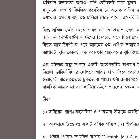
প্রতিবাদ জনতাকে আরও বেশি কৌতূহলী করে তুলল এবং
মানুষকে এতটাই বিচলিত করেছিল যে অনেক বাড়ির দরজ
ভয়ংকর অপরাধ আবারও চালিয়ে যেতে পারে। এমনকি কিশোর
কিন্তু সত্যিটা কেউ ধরতে পারল না। তা প্রকাশ পেল
বলল তা পোস্টমর্টেম অফিসের হিসাবের সঙ্গে মিলে গ
ফিতে আর চিরুণী যা পরে আনহেল ৫ই এপ্রিল স্বামীর স
ব্যাপারটা বুঝি কোনও এক আজগুবি গল্পকারের ঝুলি থ
এই মহিলার মৃত্যু সংবাদ একটি আবেগঘটিত অপরাধ হি
নিজেই ডাকিনীবিদ্যার দৌলতে আবার প্রাণ ফিরে পেয়
হত্যাকারী রাতে ভেতরে ঢুকতে না পারে। ধনী এলাকাগুল
বাস্তবিক আমার মা ভয় কাটিয়ে উঠতে পারলেন তখনই যখ
টীকা
১। দারিয়েন গ্যাপঃ কলোম্বিয়া ও পানামার সীমান্তে অবস্
২। আলমাঙ্কে ব্রিস্তোলঃ একটি বার্ষিক পত্রিকা, যা ঔপ
৩। গুবরে পোকাঃ স্প্যানিশ ভাষায় ‘Escarabajo’। C