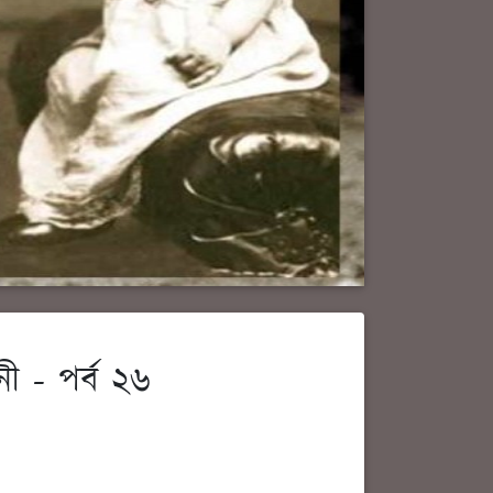
নী - পর্ব ২৬