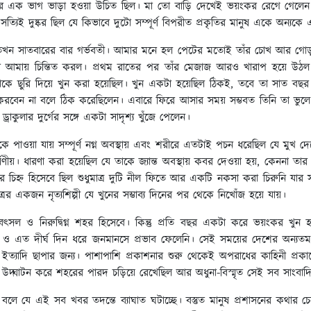
 ভাগ ভাড়া হওয়া উচিত ছিল। মা তো বাড়ি দেখেই ভয়ংকর রেগে গেলেন। কিন্তু 
যিই দুষ্কর ছিল যে কিভাবে দুটো সম্পূর্ণ বিপরীত প্রকৃতির মানুষ একে অন
তখন সাতবারের বার গর্ভবতী। আমার মনে হল পেটের মতোই তাঁর চোখ আর গোড়া
ে ভাব আমায় চিন্তিত করল। প্রথম রাতের পর তাঁর মেজাজ আরও খারাপ হয়ে উঠল।
ে ছুরি দিয়ে খুন করা হয়েছিল। খুন একটা হয়েছিল ঠিকই, তবে তা সাত বছর
 না বলে ঠিক করেছিলেন। এবারে ফিরে আসার সময় সম্ভবত তিনি তা ভুলে গিয়েছি
াকুলার দুর্গের সঙ্গে একটা সাদৃশ্য খুঁজে পেলেন।
াকে পাওয়া যায় সম্পূর্ণ নগ্ন অবস্থায় এবং শরীরে এতটাই পচন ধরেছিল যে মুখ দে
ণীয়। ধারণা করা হয়েছিল যে তাকে জ্যান্ত অবস্থায় কবর দেওয়া হয়, কেননা তার ব
হ্ন হিসেবে ছিল শুধুমাত্র দুটি নীল ফিতে আর একটি নকসা করা চিরুনি যার সঙ্
রের একজন নৃত্যশিল্পী যে খুনের সম্ভাব্য দিনের পর থেকে নিখোঁজ হয়ে যায়।
থিবৎসল ও নিরুদ্বিগ্ন শহর হিসেবে। কিন্তু প্রতি বছর একটা করে ভয়ংকর খু
ীর্ঘ দিন ধরে জনমানসে প্রভাব ফেলেনি। সেই সময়ের দেশের অন্যতম গুরুত্বপূ
ান’ ইত্যাদি ছাপার জন্য। পাশাপাশি প্রকাশনার শুরু থেকেই অপরাধের কাহিনী 
 সব উদ্ঘাটন করে শহরের পারদ চড়িয়ে রেখেছিল আর অধুনা-বিস্মৃত সেই সব সাংব
বলে যে এই সব খবর তদন্তে ব্যাঘাত ঘটাচ্ছে। বস্তুত মানুষ প্রশাসনের কথার চেয়ে