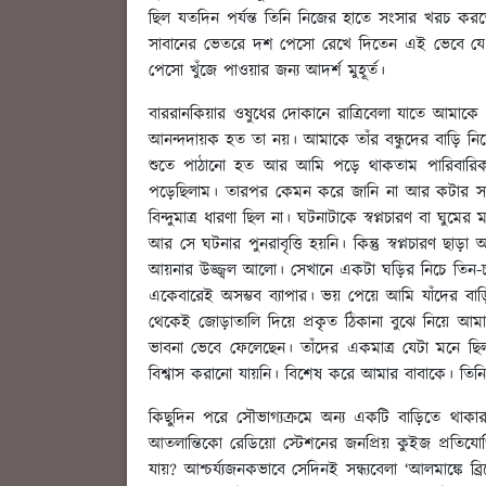
ছিল যতদিন পর্যন্ত তিনি নিজের হাতে সংসার খরচ করত
সাবানের ভেতরে দশ পেসো রেখে দিতেন এই ভেবে যে
পেসো খুঁজে পাওয়ার জন্য আদর্শ মুহূর্ত।
বাররানকিয়ার ওষুধের দোকানে রাত্রিবেলা যাতে আমা
আনন্দদায়ক হত তা নয়। আমাকে তাঁর বন্ধুদের বাড়ি 
শুতে পাঠানো হত আর আমি পড়ে থাকতাম পারিবারিক তু
পড়েছিলাম। তারপর কেমন করে জানি না আর কটার সময়
বিন্দুমাত্র ধারণা ছিল না। ঘটনাটাকে স্বপ্নচারণ বা ঘুম
আর সে ঘটনার পুনরাবৃত্তি হয়নি। কিন্তু স্বপ্নচারণ 
আয়নার উজ্জ্বল আলো। সেখানে একটা ঘড়ির নিচে তিন-
একেবারেই অসম্ভব ব্যাপার। ভয় পেয়ে আমি যাঁদের ব
থেকেই জোড়াতালি দিয়ে প্রকৃত ঠিকানা বুঝে নিয়ে আম
ভাবনা ভেবে ফেলেছেন। তাঁদের একমাত্র যেটা মনে ছিল
বিশ্বাস করানো যায়নি। বিশেষ করে আমার বাবাকে। তিনি
কিছুদিন পরে সৌভাগ্যক্রমে অন্য একটি বাড়িতে থাকার 
আতলান্তিকো রেডিয়ো স্টেশনের জনপ্রিয় কুইজ প্রতিযোগ
যায়? আশ্চর্য্যজনকভাবে সেদিনই সন্ধ্যবেলা ‘আলমাঙ্কে ব্রিস