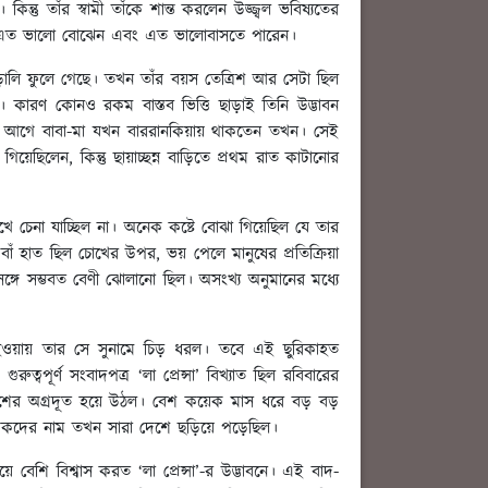
তাঁর স্বামী তাঁকে শান্ত করলেন উজ্জ্বল ভবিষ্যতের
্যকে এত ভালো বোঝেন এবং এত ভালোবাসতে পারেন।
লি ফুলে গেছে। তখন তাঁর বয়স তেত্রিশ আর সেটা ছিল
 কারণ কোনও রকম বাস্তব ভিত্তি ছাড়াই তিনি উদ্ভাবন
 আগে বাবা-মা যখন বাররানকিয়ায় থাকতেন তখন। সেই
লেন, কিন্তু ছায়াচ্ছন্ন বাড়িতে প্রথম রাত কাটানোর
খে চেনা যাচ্ছিল না। অনেক কষ্টে বোঝা গিয়েছিল যে তার
াঁ হাত ছিল চোখের উপর, ভয় পেলে মানুষের প্রতিক্রিয়া
গে সম্ভবত বেণী ঝোলানো ছিল। অসংখ্য অনুমানের মধ্যে
ন হওয়ায় তার সে সুনামে চিড় ধরল। তবে এই ছুরিকাহত
র্ণ সংবাদপত্র ‘লা প্রেন্সা’ বিখ্যাত ছিল রবিবারের
প্রকাশের অগ্রদূত হয়ে উঠল। বেশ কয়েক মাস ধরে বড় বড়
াদিকদের নাম তখন সারা দেশে ছড়িয়ে পড়েছিল।
 বেশি বিশ্বাস করত ‘লা প্রেন্সা’-র উদ্ভাবনে। এই বাদ-