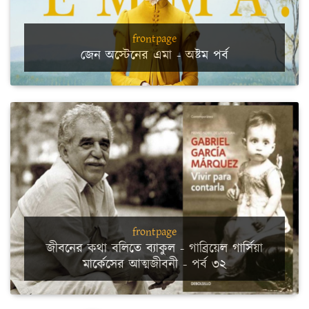
frontpage
জেন অস্টেনের এমা - অষ্টম পর্ব
frontpage
জীবনের কথা বলিতে ব্যাকুল - গাব্রিয়েল গার্সিয়া
মার্কেসের আত্মজীবনী - পর্ব ৩২