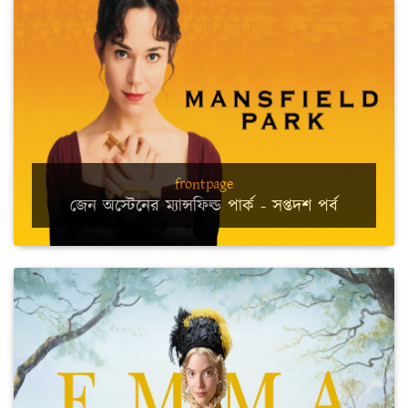
frontpage
জেন অস্টেনের ম্যান্সফিল্ড পার্ক - সপ্তদশ পর্ব