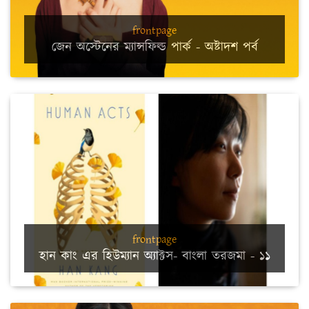
frontpage
জেন অস্টেনের ম্যান্সফিল্ড পার্ক - অষ্টাদশ পর্ব
frontpage
হান কাং এর হিউম্যান অ্যাক্টস- বাংলা তরজমা - ১১