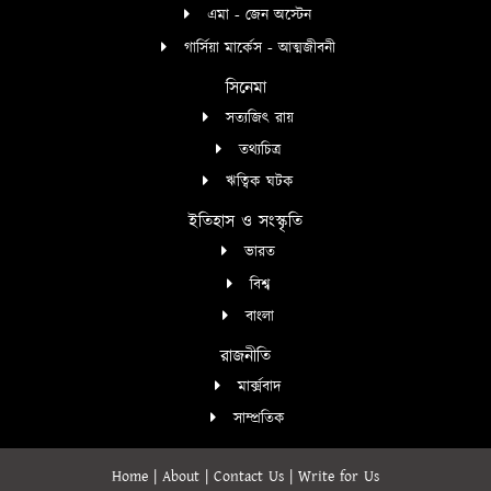
এমা - জেন অস্টেন
গার্সিয়া মার্কেস - আত্মজীবনী
সিনেমা
সত্যজিৎ রায়
তথ্যচিত্র
ঋত্বিক ঘটক
ইতিহাস ও সংস্কৃতি
ভারত
বিশ্ব
বাংলা
রাজনীতি
মার্ক্সবাদ
সাম্প্রতিক
Home
|
About
|
Contact Us
|
Write for Us