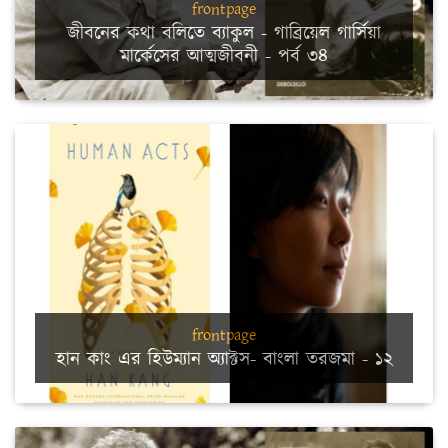
frontpage
জীবনের কথা বলিতে ব্যাকুল - গাব্রিয়েল গার্সিয়া
মার্কেসের আত্মজীবনী - পর্ব ৩৪
frontpage
হান কাং এর হিউম্যান অ্যাক্টস- বাংলা তরজমা - ১২