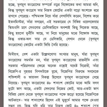
হচ্ছে, তৃণমূল কংগ্রেসের সম্পর্কে প্রচুর বিক্ষোভের কথা আমরা শুনি,
কিন্তু তৃণমূল কংগ্রেস তার নিজস্ব ভোটের একটা বড়ো অংশকে ধরে
রাখতে পেরেছে। পশ্চিমবঙ্গ নিয়ে যাঁরা লেখালিখি করেন, বিশেষ করে
ইকনমিস্টরা, তাঁরা বলছেন, এই সরকারের যে বিভিন্ন ওয়েলফেয়ার
স্কিমগুলি চলে সেগুলোর ডেলিভারিতে অবশ্যই কিছু লিকেজ আছে,
কিছু হয়তো দুর্নীতি আছে, তা নিয়ে মানুষের মধ্যে বিক্ষোভ আছে,
কিন্তু ওভার-অল তার যে ডেলিভারি, সেখান থেকে (তৃণমূল
কংগ্রেসের) ভোটের একটা ভিত্তি তৈরি হয়েছে।
দ্বিতীয়ত, বেশ একটা উল্লেখযোগ্য সংখ্যার মানুষ, যাঁরা তৃণমূল
কংগ্রেসের সমর্থক নন, যাঁরা তৃণমূল কংগ্রেসের রাজনীতি এবং
সরকার পরিচালনার ক্ষেত্রে অনেক প্রশ্নেই যথেষ্ট বিরোধী, তাঁরা
বিজেপি-র বৃহত্তর বিপদটাকে বুঝে, বিজেপির বিরুদ্ধে সবথেকে
শক্তিশালী ও ভায়াবল বিকল্প হিসেবে তৃণমূল কংগ্রেসকে বেছে
নিয়েছে। তৃণমূল কংগ্রেসের ৪৮ শতাংশ ভোটের মধ্যে আমি বলব
দুটো ভাগ আছে, একটা সেদলের নিজের ভোট, আর-একটা ভাগ
বিভিন্ন কোণ থেকে তৃণমূল কংগ্রেসের পক্ষে জড়ো হয়েছে বিজেপিকে
আটকাতে। তার শতাংশের হিসেব এই মুহূর্তে আমার পক্ষে দেওয়া
সম্ভব নয়, কিন্তু যদি ধরি তার নিজস্ব ভোট ৪০ শতাংশ (গত