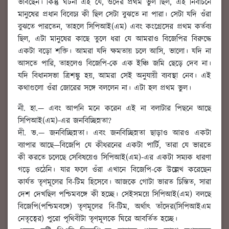
ভাবছেন। কিন্তু ঘটনা এই যে, ওঁদের প্রথম ভুল ছিল, এই নির্বাচনে
মানুষের প্রধান বিবেচ্য কী ছিল সেটা বুঝতে না পারা। সেটা যদি ওঁরা
বুঝতে পারতেন, তাহলে সিপিআই(এম) এবং কংগ্রেসের প্রথম কর্তব্য
ছিল, এটা মানুষের কাছে তুলে ধরা যে আমরাও বিজেপির বিরুদ্ধে
একটা বড়ো শক্তি। আমরা যদি ক্ষমতায় চলে আসি, ভালো। যদি না
আসতে পারি, তাহলেও বিজেপি-কে এক ইঞ্চি জমি ছেড়ে দেব না।
যদি বিধানসভা ত্রিশঙ্কু হয়, আমরা সেই অনুযায়ী ব্যবস্থা নেব। এই
কথাগুলো ওঁরা জোরের সঙ্গে বললেন না। এটা হল প্রথম ভুল।
নী. হা.
—
এবং আপনি মনে করেন এই না বলাটার পিছনে আছে
সিপিআই(এম)-এর জনবিচ্ছিন্নতা
?
দী. ভ.
— জনবিচ্ছিন্নতা। এবং জনবিচ্ছিন্নতা ছাড়াও আরও একটা
ব্যাপার আছে—বিজেপি যে কীধরনের একটা পার্টি, তারা যে ভারতে
কী করতে চলেছে সেবিষয়েও সিপিআই(এম)-এর একটা সম্যক ধারণা
গড়ে ওঠেনি। যার ফলে ওঁরা এখানে বিজেপি-কে উল্লেখ করেছেন
কার্যত তৃণমূলের বি-টিম হিসেবে। আজকে গোটা ভারত চিন্তিত, সারা
দেশ দেখছিল পশ্চিমবঙ্গে কী হচ্ছে। সেইসময়ে সিপিআই(এম) বলছে
বিজেপি(পশ্চিমবঙ্গে) তৃণমূলের বি-টিম, অর্থাৎ তাঁদের(সিপিআইএম
নেতৃত্বের) পুরো পৃথিবীটা তৃণমূলকে ঘিরে আবর্তিত হচ্ছে।