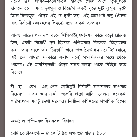
ওদের দুটি থিওরি—বিজেপি-কে হারাতে গেলে আগে তৃণমূলকে
হারাতে হবে। এবং তৃণমূল ও বিজেপি একই বৃন্তে দুটি কুসুম, দুটো
মিলে বিজেমূল—ওঁদের এই যে দুটো তত্ত্ব, এই আজগুবি তত্ত্ব (ওঁদের
এই নির্বাচনী ফলাফলের পিছনে) বড়ো একটা ব্যাপার।
আরও আছে। গত দশ বছরে সিপিআই(এম)-এর কাছে বড়ো চ্যালেঞ্জ
ছিল, একটা বিরোধী দল হিসেবে পশ্চিমবঙ্গে নিজেকে রিইনভেন্ট
করা। তার বদলে তাঁরা চিরস্থায়ী ভাবে ‘গভর্নমেন্ট-ইন-ওয়েটিং’ (মানে,
এই তো আমরা সরকারে এলাম বলে) মানসিকতার মধ্যে থেকে
গেলেন। এই মানসিকতাটা ওঁদের বাস্তব অবস্থা থেকে বিচ্ছিন্ন করে
দিয়েছে।
নী. হা.
—
বেশ। এই গেল মোটামুটি নির্বাচনী ফলাফলের আপনার
বিশ্লেষণ। এবার আর-একটা জরুরি প্রশ্নে আসি। সেজন্য কয়েকটা
পরিসংখ্যান একটু দেখা দরকার। নির্বাচন কমিশনের প্রাথমিক হিসেব
—
২০২১-এ পশ্চিমবঙ্গ বিধানসভা নির্বাচন
মোট ভোটারসংখ্যা— ৫ কোটি ৯৯ লক্ষ ৩৫ হাজার ৯৮৮