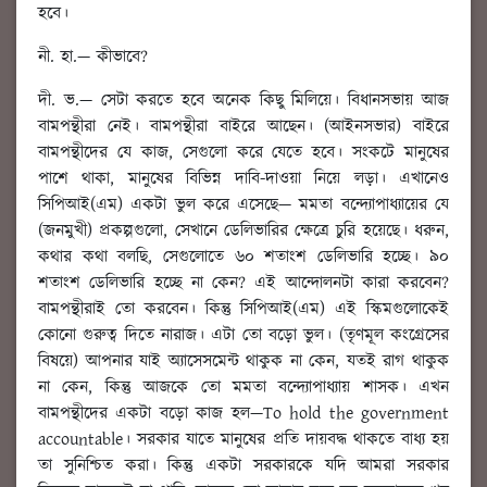
হবে।
নী. হা.
—
কীভাবে?
দী. ভ.
— সেটা করতে হবে অনেক কিছু মিলিয়ে। বিধানসভায় আজ
বামপন্থীরা নেই। বামপন্থীরা বাইরে আছেন। (আইনসভার) বাইরে
বামপন্থীদের যে কাজ, সেগুলো করে যেতে হবে। সংকটে মানুষের
পাশে থাকা, মানুষের বিভিন্ন দাবি-দাওয়া নিয়ে লড়া। এখানেও
সিপিআই(এম) একটা ভুল করে এসেছে— মমতা বন্দ্যোপাধ্যায়ের যে
(জনমুখী) প্রকল্পগুলো, সেখানে ডেলিভারির ক্ষেত্রে চুরি হয়েছে। ধরুন,
কথার কথা বলছি, সেগুলোতে ৬০ শতাংশ ডেলিভারি হচ্ছে। ৯০
শতাংশ ডেলিভারি হচ্ছে না কেন? এই আন্দোলনটা কারা করবেন?
বামপন্থীরাই তো করবেন। কিন্তু সিপিআই(এম) এই স্কিমগুলোকেই
কোনো গুরুত্ব দিতে নারাজ। এটা তো বড়ো ভুল। (তৃণমূল কংগ্রেসের
বিষয়ে) আপনার যাই অ্যাসেসমেন্ট থাকুক না কেন, যতই রাগ থাকুক
না কেন, কিন্তু আজকে তো মমতা বন্দ্যোপাধ্যায় শাসক। এখন
বামপন্থীদের একটা বড়ো কাজ হল—To hold the government
accountable। সরকার যাতে মানুষের প্রতি দায়বদ্ধ থাকতে বাধ্য হয়
তা সুনিশ্চিত করা। কিন্তু একটা সরকারকে যদি আমরা সরকার