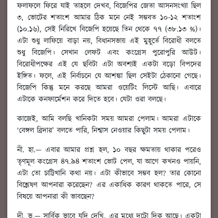
ফলাফলে ফিরে যাই তাহলে দেখব, বিজেপির জেতা আসনসংখ্যা ছিল
৩, ভোটের শতাংশ আমার ঠিক মনে নেই সম্ভবত ১০-১২ শতাংশ
(১০.১৬), সেই নিরিখে বিজেপি হয়েছে তিন থেকে ৭৭ (৩৮.১৩ %)।
এটা শুধু লাফিয়ে বাড়া নয়, বিধানসভায় এই মুহূর্তে বিরোধী বলতে
শুধু বিজেপি। সেখান লেফট এবং কংগ্রেস পুরোপুরি আউট।
বিরোধীপক্ষের এই যে ছবিটা এটা অবশ্যই একটা বড়ো বিপদের
ইঙ্গিত। ফলে, এই নির্বাচনে যে আশঙ্কা ছিল সেইটা ঠেকানো গেছে।
বিজেপি কিন্তু মনে করছে আমরা ওয়েটিং লিস্টে আছি। এবারে
এটাকে কনফার্মেশন করে দিতে হবে। যেটা ওরা বলছে।
কাজেই, আমি বলছি খানিকটা সময় আমরা পেলাম। আমরা এটাকে
‘বেঙ্গল ব্রিদার’ বলতে পারি, নিশ্বাস নেওয়ার কিছুটা সময় পেলাম।
নী. হা.
—
এবার আমার প্রশ্ন হল
, ১০ বছর ক্ষমতায় থাকার পরেও
তৃণমূল কংগ্রেস ৪৭.৯৪ শতাংশ ভোট পেল, যা আগে কখনও পায়নি,
এটা তো চাট্টিখানি কথা নয়। এটা কীভাবে সম্ভব হল? তার কোনো
বিশ্লেষণ আপনারা করেছেন? এর একাধিক কারণ থাকতে পারে, সে
বিষয়ে আপনারা কী ভাবছেন?
দী. ভ.
— সার্বিক ভাবে যদি দেখি, এর মধ্যে দুটো দিক আছে। একটা