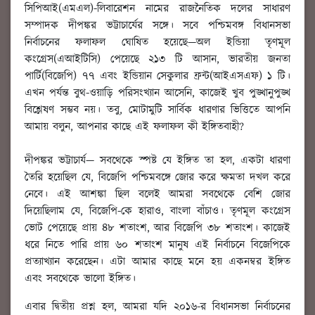
সিপিআই(এমএল)-লিবারেশন নামের রাজনৈতিক দলের সাধারণ
সম্পাদক দীপঙ্কর ভট্টাচার্যের সঙ্গে। সবে পশ্চিমবঙ্গ বিধানসভা
নির্বাচনের ফলাফল ঘোষিত হয়েছে—অল ইন্ডিয়া তৃণমূল
কংগ্রেস(এআইটিসি) পেয়েছে ২১৩ টি আসান, ভারতীয় জনতা
পার্টি(বিজেপি) ৭৭ এবং ইন্ডিয়ান সেকুলার ফ্রন্ট(আইএসএফ) ১ টি।
এখন পর্যন্ত বুথ-ওয়াড়ি পরিসংখ্যান আসেনি, কাজেই খুব পুঙ্খানুপুঙ্খ
বিশ্লেষণ সম্ভব নয়। তবু, মোটামুটি সার্বিক ধারণার ভিত্তিতে আপনি
আমায় বলুন, আপনার কাছে এই ফলাফল কী ইঙ্গিতবাহী?
দীপঙ্কর ভট্টাচার্য
—
সবথেকে স্পষ্ট যে ইঙ্গিত তা হল, একটা ধারণা
তৈরি হয়েছিল যে, বিজেপি পশ্চিমবঙ্গে জোর করে ক্ষমতা দখল করে
নেবে। এই আশঙ্কা ছিল বলেই আমরা সবথেকে বেশি জোর
দিয়েছিলাম যে, বিজেপি-কে হারাও, বাংলা বাঁচাও। তৃণমূল কংগ্রেস
ভোট পেয়েছে প্রায় ৪৮ শতাংশ, আর বিজেপি ৩৮ শতাংশ। কাজেই
ধরে নিতে পারি প্রায় ৬০ শতাংশ মানুষ এই নির্বাচনে বিজেপিকে
প্রত্যাখ্যান করেছেন। এটা আমার কাছে মনে হয় একনম্বর ইঙ্গিত
এবং সবথেকে ভালো ইঙ্গিত।
এবার দ্বিতীয় প্রশ্ন হল, আমরা যদি ২০১৬-র বিধানসভা নির্বাচনের