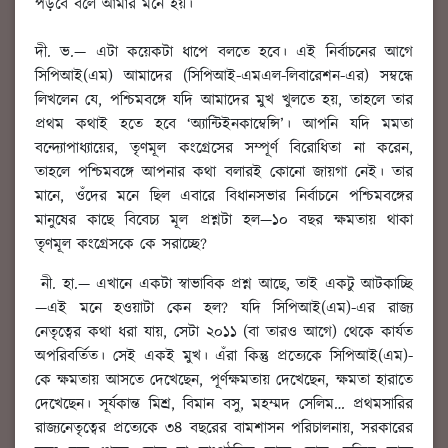
পড়বে বলে আমার মনে হয়।
দী. ভ.
— এটা কয়েকটা ধাপে বলতে হবে। এই নির্বাচনের আগে
সিপিআই(এম) আমাদের (সিপিআই-এমএল-লিবারেশন-এর) সম্বন্ধে
লিখলেন যে, পশ্চিমবঙ্গে যদি আমাদের মুখ খুলতে হয়, তাহলে তার
প্রথম কথাই হতে হবে ‘অ্যান্টিইনকাম্বেন্সি’। আপনি যদি মমতা
বন্দ্যোপাধ্যায়ের, তৃণমূল কংগ্রেসের সম্পূর্ণ বিরোধিতা না করেন,
তাহলে পশ্চিমবঙ্গে আপনার কথা বলারই কোনো জায়গা নেই। তার
মানে, ওঁদের মনে ছিল এবারে বিধানসভার নির্বাচনে পশ্চিমবঙ্গের
মানুষের কাছে বিবেচ্য মূল প্রশ্নটা হল—১০ বছর ক্ষমতায় থাকা
তৃণমূল কংগ্রেসকে কে সরাচ্ছে?
নী. হা.
—
এখানে একটা স্বাভাবিক প্রশ্ন আছে
, তাই একটু আটকাচ্ছি
—এই মনে হওয়াটা কেন হল? যদি সিপিআই(এম)-এর রাজ্য
নেতৃত্বের কথা ধরা যায়, সেটা ২০১১ (বা তারও আগে) থেকে কার্যত
অপরিবর্তিত। সেই একই মুখ। এঁরা কিন্তু প্রত্যেকে সিপিআই(এম)-
কে ক্ষমতায় আসতে দেখেছেন, পূর্ণক্ষমতায় দেখেছেন, ক্ষমতা হারাতে
দেখেছেন। সূর্যকান্ত মিশ্র, বিমান বসু, মহম্মদ সেলিম… প্রথমসারির
রাজ্যনেতৃত্বের প্রত্যেকে ৩৪ বছরের বামশাসন পরিচালনায়, সরকারের