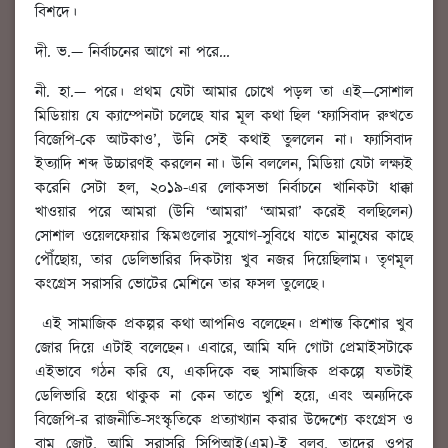
বিশদে।
দী. ভ.
— নির্বাচনের আগে না পরে…
নী. হা.
—
পরে। প্রথম যেটা আমার চোখে পড়ল তা এই
—সোশাল
মিডিয়ায় যে ক্যাম্পেনটা চলেছে যার মূল কথা ছিল ‘ফ্যাসিবাদ রুখতে
বিজেপি-কে আটকাও’, উনি সেই কথাই তুললেন না। ফ্যাসিবাদ
ইত্যাদি শব্দ উচ্চারণই করলেন না। উনি বললেন, মিডিয়া যেটা লক্ষ্যই
করেনি সেটা হল, ২০১৯-এর লোকসভা নির্বাচনে খানিকটা ধাক্কা
খাওয়ার পরে আমরা (উনি ‘আমরা’ ‘আমরা’ করেই বলছিলেন)
সোশাল ওয়েলফেয়ার স্কিমগুলোর সুযোগ-সুবিধে যাতে মানুষের কাছে
পৌঁছোয়, তার ডেলিভারির দিকটায় খুব নজর দিয়েছিলাম। তৃণমূল
কংগ্রেস সরাসরি ভোটের মেশিনে তার ফসল তুলেছে।
এই সামাজিক প্রকল্পর কথা আপনিও বলেছেন। প্রশান্ত কিশোর খুব
জোর দিয়ে এটাই বলেছেন। এবারে, আমি যদি গোটা প্রেমাইসটাকে
এইভাবে গঠন করি যে, একদিকে বহু সামাজিক প্রকল্পে যতটাই
ডেলিভারি হয়ে থাকুক না কেন তাতে খুশি হয়ে, এবং অন্যদিকে
বিজেপি-র রাজনীতি-সংস্কৃতিকে প্রত্যাখ্যান করার উদ্দেশ্যে কংগ্রেস ও
বাম জোট, আমি সরাসরি সিপিআই(এম)-ই বলব, তাদের ওপর