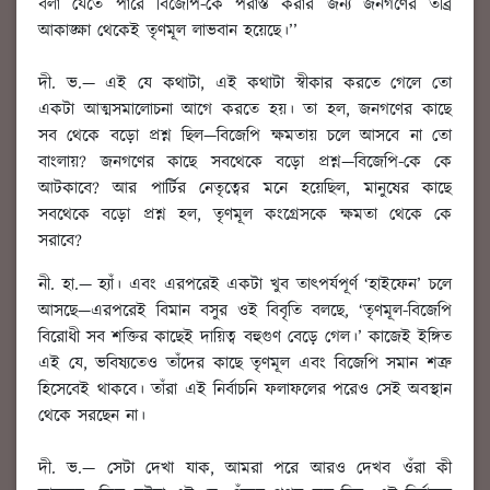
বলা যেতে পারে বিজেপি-কে পরাস্ত করার জন্য জনগণের তীব্র
আকাঙ্ক্ষা থেকেই তৃণমূল লাভবান হয়েছে।’’
দী. ভ.
— এই যে কথাটা, এই কথাটা স্বীকার করতে গেলে তো
একটা আত্মসমালোচনা আগে করতে হয়। তা হল, জনগণের কাছে
সব থেকে বড়ো প্রশ্ন ছিল—বিজেপি ক্ষমতায় চলে আসবে না তো
বাংলায়? জনগণের কাছে সবথেকে বড়ো প্রশ্ন—বিজেপি-কে কে
আটকাবে? আর পার্টির নেতৃত্বের মনে হয়েছিল, মানুষের কাছে
সবথেকে বড়ো প্রশ্ন হল, তৃণমূল কংগ্রেসকে ক্ষমতা থেকে কে
সরাবে?
নী. হা.
—
হ্যাঁ। এবং এরপরেই একটা খুব তাৎপর্যপূর্ণ
‘হাইফেন’ চলে
আসছে—এরপরেই বিমান বসুর ওই বিবৃতি বলছে, ‘তৃণমূল-বিজেপি
বিরোধী সব শক্তির কাছেই দায়িত্ব বহুগুণ বেড়ে গেল।’ কাজেই ইঙ্গিত
এই যে, ভবিষ্যতেও তাঁদের কাছে তৃণমূল এবং বিজেপি সমান শত্রু
হিসেবেই থাকবে। তাঁরা এই নির্বাচনি ফলাফলের পরেও সেই অবস্থান
থেকে সরছেন না।
দী. ভ.
— সেটা দেখা যাক, আমরা পরে আরও দেখব ওঁরা কী