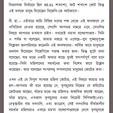
বিধানসভা নির্বাচনে ছিল ৪৪.৯১ শতাংশ), আট শতাংশ ভোট কিন্তু
এই দলকে মানুষ দিয়েছেন বিজেপি-কে আটকাতে।
নী. হা.
—
এইবারে আমি বিভিন্ন দলের পক্ষ থেকে এই ফলাফলে যে
প্রতিক্রিয়া দেওয়া হয়েছে
, সেগুলি আপনার নজরে এনে, সেগুলির
বিষয়ে আপনার মতামত চাইব। প্রথমেই মমতা বন্দ্যোপাধ্যায়। তিনি
এ পর্যন্ত যা বলেছেন, আমার নজরে যা এসেছে—খুব পুঙ্খানুপুঙ্খ
বিশ্লেষণ জনপরিসরে করেননি এই ফলাফলের। সার্বিক ভাবে মানুষকে
ধন্যবাদ দিয়েছেন বিজেপিকে পরাস্ত করার জন্য। কিন্তু দুটো কথা
বলেছেন, যার মধ্যে একটি আমার কাছে খুবই তাৎপর্যপূর্ণ বলে মনে
হয়েছে—তিনি মহিলাদের সমর্থনের কথা বিশেষ ভাবে উল্লেখ
করেছেন। আর বলেছেন সংখ্যালঘু সম্প্রদায়ের মানুষের ভোটের কথা।
এখন এই যে বিপুল সংখ্যক মহিলা ভোটার
, এই বিষয়ে আমার প্রশ্ন
হল—আপনার কী মনে হয়েছে যে, তৃণমূলের নিজের যে কমিটেড
ভোটাররা আছেন, যাঁদের মধ্যে বহু মহিলাও স্বাভাবিক ভাবেই আছেন,
তাঁরা ছাড়াও, এতকাল তৃণমূলের প্রধান বিরোধী সিপিআই(এম)-
নেতৃত্বাধীন বাম দলগুলি, এবং কংগ্রেস, সেই দলগুলির দীর্ঘকালীন
সমর্থক মহিলারাও এবারে মমতা বন্দ্যোপাধ্যায়কে দেখে তৃণমূলকে