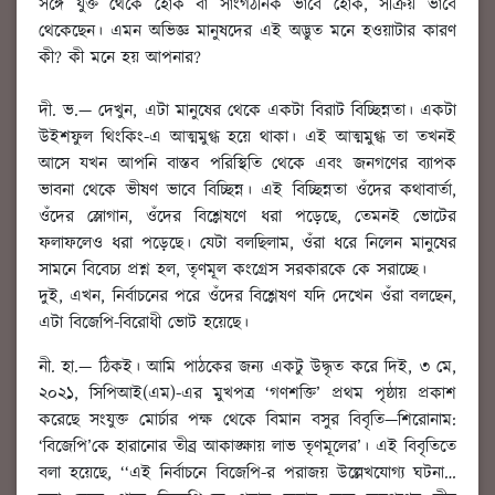
সঙ্গে যুক্ত থেকে হোক বা সাংগঠনিক ভাবে হোক, সক্রিয় ভাবে
থেকেছেন। এমন অভিজ্ঞ মানুষদের এই অদ্ভুত মনে হওয়াটার কারণ
কী? কী মনে হয় আপনার?
দী. ভ.
— দেখুন, এটা মানুষের থেকে একটা বিরাট বিচ্ছিন্নতা। একটা
উইশফুল থিংকিং-এ আত্মমুগ্ধ হয়ে থাকা। এই আত্মমুগ্ধ তা তখনই
আসে যখন আপনি বাস্তব পরিস্থিতি থেকে এবং জনগণের ব্যাপক
ভাবনা থেকে ভীষণ ভাবে বিচ্ছিন্ন। এই বিচ্ছিন্নতা ওঁদের কথাবার্তা,
ওঁদের স্লোগান, ওঁদের বিশ্লেষণে ধরা পড়েছে, তেমনই ভোটের
ফলাফলেও ধরা পড়েছে। যেটা বলছিলাম, ওঁরা ধরে নিলেন মানুষের
সামনে বিবেচ্য প্রশ্ন হল, তৃণমূল কংগ্রেস সরকারকে কে সরাচ্ছে।
দুই, এখন, নির্বাচনের পরে ওঁদের বিশ্লেষণ যদি দেখেন ওঁরা বলছেন,
এটা বিজেপি-বিরোধী ভোট হয়েছে।
নী. হা.
—
ঠিকই। আমি পাঠকের জন্য একটু উদ্ধৃত করে দিই
, ৩ মে,
২০২১, সিপিআই(এম)-এর মুখপত্র ‘গণশক্তি’ প্রথম পৃষ্ঠায় প্রকাশ
করেছে সংযুক্ত মোর্চার পক্ষ থেকে বিমান বসুর বিবৃতি—শিরোনাম:
‘বিজেপি’কে হারানোর তীব্র আকাঙ্ক্ষায় লাভ তৃণমূলের’। এই বিবৃতিতে
বলা হয়েছে, ‘‘এই নির্বাচনে বিজেপি-র পরাজয় উল্লেখযোগ্য ঘটনা…