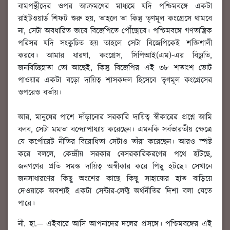
বামপন্থীদের ওপর আক্রমণের মাধ্যমে যদি পশ্চিমবঙ্গে একটা
রাইটওয়ার্ড শিফট শুরু হয়, তাহলে তা কিন্তু তৃণমূল কংগ্রেসে থামবে
না, সেটা অবধারিত ভাবে বিজেপিতে পৌঁছোবে। পশ্চিমবঙ্গে গণতান্ত্রিক
পরিসর যদি সংকুচিত হয় তাহলে সেটা বিজেপিকেই শক্তিশালী
করবে। আমার ধারণা, কংগ্রেস, সিপিআই(এম)-এর বিচ্যুতি,
জনবিচ্ছিন্নতা তো আছেই, কিন্তু বিজেপির এই ৩৮ শতাংশ ভোট
পাওয়ার একটা বড়ো দায়িত্ব শাসকদল হিসেবে তৃণমূল কংগ্রেসের
ওপরেও বর্তায়।
আর, মানুষের পাশে দাঁড়ানোর সরকারি দায়িত্ব স্বীকারের প্রশ্নে আমি
বলব, সেটা মমতা বন্দ্যোপাধ্যায় করেছেন। এমনকি সর্বভারতীয় ক্ষেত্রে
যে কর্পোরেট নীতির বিরোধিতা সেটাও তাঁরা করেছেন। আরও স্পষ্ট
করে বললে, কেন্দ্রীয় সরকার বেসরকারিকরণের পথে হাঁটছে,
জনগণের প্রতি সমস্ত দায়িত্ব অস্বীকার করে পিছু হটছে। সেখানে
জনসাধারণের কিছু অংশের কাছে কিছু সাহায্যের হাত বাড়িয়ে
দেওয়াকে অবশ্যই একটা সেন্টার-লেফ্ট অর্থনীতির দিশা বলা যেতে
পারে।
নী. হা.
—
এইবারে আসি আপনাদের দলের প্রসঙ্গে। পশ্চিমবঙ্গের এই