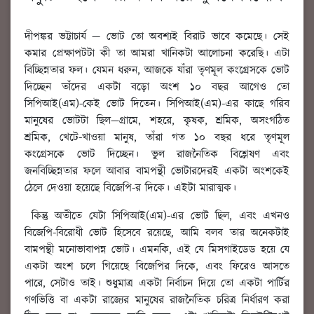
দীপঙ্কর ভট্টাচার্য —
ভোট তো অবশ্যই বিরাট ভাবে কমেছে। সেই
কমার প্রেক্ষাপটটা কী তা আমরা খানিকটা আলোচনা করেছি। এটা
বিচ্ছিন্নতার ফল। যেমন ধরুন, আজকে যাঁরা তৃণমূল কংগ্রেসকে ভোট
দিচ্ছেন তাঁদের একটা বড়ো অংশ ১০ বছর আগেও তো
সিপিআই(এম)-কেই ভোট দিতেন। সিপিআই(এম)-এর কাছে গরিব
মানুষের ভোটটা ছিল—গ্রামে, শহরে, কৃষক, শ্রমিক, অসংগঠিত
শ্রমিক, খেটে-খাওয়া মানুষ, তাঁরা গত ১০ বছর ধরে তৃণমূল
কংগ্রেসকে ভোট দিচ্ছেন। ভুল রাজনৈতিক বিশ্লেষণ এবং
জনবিচ্ছিন্নতার ফলে আবার বামপন্থী ভোটারদেরই একটা অংশকেই
ঠেলে দেওয়া হয়েছে বিজেপি-র দিকে। এইটা মারাত্মক।
কিন্তু অতীতে যেটা সিপিআই(এম)-এর ভোট ছিল, এবং এখনও
বিজেপি-বিরোধী ভোট হিসেবে রয়েছে, আমি বলব তার অনেকটাই
বামপন্থী মনোভাবাপন্ন ভোট। এমনকি, এই যে মিসগাইডেড হয়ে যে
একটা অংশ চলে গিয়েছে বিজেপির দিকে, এবং ফিরেও আসতে
পারে, সেটাও তাই। শুধুমাত্র একটা নির্বাচন দিয়ে তো একটা পার্টির
গণভিত্তি বা একটা রাজ্যের মানুষের রাজনৈতিক চরিত্র নির্ধারণ করা