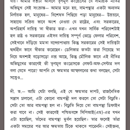
যায়। আমার প্রশ্নটা আসলে তৃণমূল কংগ্রেসের যে সামগ্রিক নীতির
অভিমুখ সেই সংক্রান্ত— আমার মনে হয়, বামপন্থার একটা অন্যতম
নির্ণায়ক হল, মানুষের— বিশেষত পিছিয়ে পড়া মানুষের— উন্নয়নে,
সাহায্যে সক্রিয় ভাবে অংশ নেওয়া যে রাষ্ট্রের, এবং সরকারের,
অপরিহার্য দায়িত্ব তা স্বীকার করা। এখন যখন সার্বিক পরিবেশটাই
হল রাষ্ট্র ও সরকারের এইসব দায়িত্ব সম্পূর্ণ ঝেড়ে ফেলার পরিবেশ,
সেইখানে দাঁড়িয়ে মমতা বন্দ্যোপাধ্যায় কিন্তু সরকারের সেই দায়িত্বটা
দ্ব্যর্থহীন ভাবে স্বীকার করেছেন। ডেলিভার কতটা করা গিয়েছে তা
নিয়ে অবশ্যই বড়োসড়ো প্রশ্ন আছে, কিন্তু মৌলিক ভাবে এই নীতির
অভিমুখের কারণেই কী তৃণমূল কংগ্রেসকে লেফট-অফ-সেন্টার দল
বলা যেতে পারে? আপনি যে ক্ষমতার আস্ফালনের কথা বলছেন, সেটা
সত্ত্বেও
…
দী. ভ.
— আমি যেটা বলছি, এই যে ক্ষমতার দাপট, রাজনৈতিক
সন্ত্রাস চালানো, এটা কোনো বামপন্থী দল করলে তো সেটা বিচ্যুতি।
সেটা তো আর বামপন্থা হল না। বিচ্যুতি দিয়ে তো বামপন্থা ডিফাইন
করা যাবে না। সেই কারণেই পশ্চিমবঙ্গে সিপিআই(এম)-এর যখন
এটা হয়েছিল, তাঁদের বামপন্থা দুর্বল হয়েছিল। তার ফলেই তাঁরা
একটা সময়ের পর আর ক্ষমতায় টিকে থাকতে পারেননি। সেইজন্য,