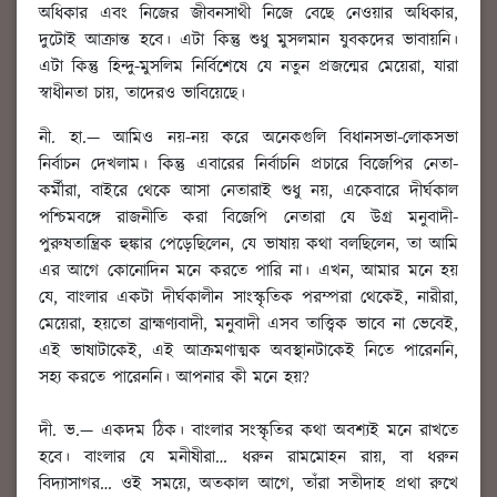
অধিকার এবং নিজের জীবনসাথী নিজে বেছে নেওয়ার অধিকার,
দুটোই আক্রান্ত হবে। এটা কিন্তু শুধু মুসলমান যুবকদের ভাবায়নি।
এটা কিন্তু হিন্দু-মুসলিম নির্বিশেষে যে নতুন প্রজন্মের মেয়েরা, যারা
স্বাধীনতা চায়, তাদেরও ভাবিয়েছে।
নী. হা.
—
আমিও নয়-নয় করে অনেকগুলি বিধানসভা-লোকসভা
নির্বাচন দেখলাম। কিন্তু এবারের নির্বাচনি প্রচারে বিজেপির নেতা-
কর্মীরা
, বাইরে থেকে আসা নেতারাই শুধু নয়, একেবারে দীর্ঘকাল
পশ্চিমবঙ্গে রাজনীতি করা বিজেপি নেতারা যে উগ্র মনুবাদী-
পুরুষতান্ত্রিক হুঙ্কার পেড়েছিলেন, যে ভাষায় কথা বলছিলেন, তা আমি
এর আগে কোনোদিন মনে করতে পারি না। এখন, আমার মনে হয়
যে, বাংলার একটা দীর্ঘকালীন সাংস্কৃতিক পরম্পরা থেকেই, নারীরা,
মেয়েরা, হয়তো ব্রাহ্মণ্যবাদী, মনুবাদী এসব তাত্ত্বিক ভাবে না ভেবেই,
এই ভাষাটাকেই, এই আক্রমণাত্মক অবস্থানটাকেই নিতে পারেননি,
সহ্য করতে পারেননি। আপনার কী মনে হয়?
দী. ভ.
— একদম ঠিক। বাংলার সংস্কৃতির কথা অবশ্যই মনে রাখতে
হবে। বাংলার যে মনীষীরা… ধরুন রামমোহন রায়, বা ধরুন
বিদ্যাসাগর… ওই সময়ে, অতকাল আগে, তাঁরা সতীদাহ প্রথা রুখে