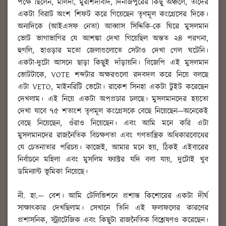
পক্ষে ছিলেন, মালদা, মুরশিদাবাদ, দিনাজপুরের কিছু অঞ্চলে, তাঁদের
একটা বিরাট অংশ শিফট করে গিয়েছেন তৃণমূল কংগ্রেসের দিকে।
অন্যদিকে (আইএসফ নেতা) আব্বাস সিদ্দিকি-কে ঘিরে মুসলমান
ভোট ভাগাভাগির যে আশঙ্কা দেখা গিয়েছিল অন্তত ২৪ পরগনা,
হুগলি, হাওড়ার মতো জেলাগুলোতে সেটাও দেখা গেল ঘটেনি।
একটা-দুটো আসনে ছাড়া কিছুই দাঁড়ায়নি। বিজেপি এই মুসলমান
ভোটটাকে, VOTE শব্দটার অক্ষরগুলো রদবদল করে নিয়ে বলছে
এটা VETO, মাইনরিটি ভেটো। রাকেশ সিনহা একটা টুইট করেছেন
দেখলাম। এই নিয়ে একটা অপপ্রচার চলছে। মুসলমানদের হয়তো
দেখা যাবে ৭৫ শতাংশ তৃণমূল কংগ্রেসকে বেছে নিয়েছেন—অনেকেই
বেছে নিয়েছেন, ওঁরাও নিয়েছেন। এবং আমি মনে করি এটা
মুসলমানদের রাজনৈতিক বিচক্ষণতা এবং গণতান্ত্রিক অধিকারবোধের
যে চেতনাতার পরিচয়। কাজেই, আমার মনে হয়, ঠিকই এইবারের
নির্বাচনে মহিলা এবং মুসলিম ফ্যাক্টর যদি বলা যায়, দুটোই খুব
ডমিন্যান্ট ভূমিকা নিয়েছে।
নী. হা.
—
বেশ। আমি টেলিভিশনে প্রশান্ত কিশোরের একটা দীর্ঘ
সাক্ষাৎকার দেখছিলাম। সেখানে তিনি এই ফলাফলের কারণের
প্রশাসনিক
, স্ট্র্যাটেজিক এবং কিছুটা রাজনৈতিক বিশ্লেষণও করেছেন।