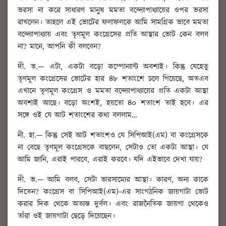
ভরসা না করে সাধারণ মানুষ মমতা বন্দ্যোপাধ্যায়ের ওপর ভরসা
রাখলেন। তাহলে এই ভোটের ফলাফলকে আমি সামগ্রিক ভাবে মমতা
বন্দ্যোপাধ্যায় এবং তৃণমূল কংগ্রেসের প্রতি আস্থার ভোট কেন বলব
না? মানে, আপনি কী বলবেন?
দী. ভ.
— এটা, একটা বড়ো কম্পোন্যান্ট অবশ্যই। কিন্তু যেহেতু
তৃণমূল কংগ্রেসের ভোটের হার ৪৮ শতাংশে চলে গিয়েছে, অতএব
এখানে তৃণমূল কংগ্রেস ও মমতা বন্দ্যোপাধ্যায়ের প্রতি একটা আস্থা
অবশ্যই আছে। বড়ো অংশই, হয়তো ৪০ শতাংশ তাই হবে। এর
সঙ্গে ওই যে আট শতাংশের কথা বললাম…
নী. হা.
—
কিন্তু সেই আট শতাংশও যে সিপিআই(এম) বা কংগ্রেসকে
না বেছে তৃণমূল কংগ্রেসকে বাছলেন
, সেটাও তো একটা আস্থা। যে
আমি জানি, এরাই পারবে, এরাই করবে। যদি এইভাবে দেখা যায়?
দী. ভ.
— আমি বলব, সেটা ভারসাম্যের আস্থা। কারণ, অন্য কাকে
দিতেন? কংগ্রেস বা সিপিআই(এম)-এর সাংগঠনিক জায়গাটা ভোট
করার দিক থেকে অত্যন্ত দুর্বল। এবং রাজনৈতিক জায়গা থেকেও
তাঁরা ওই জায়গাটা ছেড়ে দিয়েছেন।