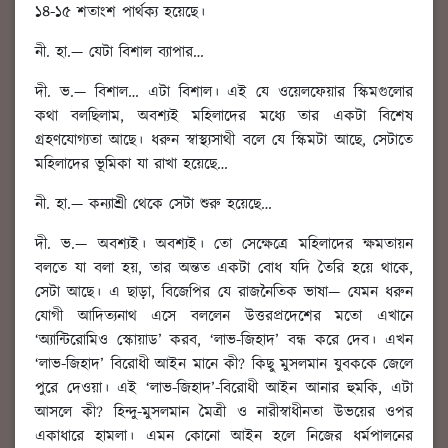
১৪-১৫ শতাংশ পার্থক্য হয়েছে।
নী. হা.
—
যেটা বিশাল ব্যাপার
…
দী. ভ.
— বিশাল… এটা বিশাল। এই যে ওয়েলফেয়ার স্কিমগুলোর
কথা বলছিলাম, অবশ্যই মহিলাদের মধ্যে তার একটা বিশেষ
গ্রহণযোগ্যতা আছে। ধরুন স্বাস্থ্যসাথী বলে যে স্কিমটা আছে, সেটাতে
মহিলাদের ভূমিকা যা রাখা হয়েছে…
নী. হা.
—
কন্যাশ্রী থেকে সেটা শুরু হয়েছে
…
দী. ভ.
— অবশ্যই। অবশ্যই। তো সেক্ষেত্রে মহিলাদের ক্ষমতায়ন
বলতে যা বলা হয়, তার অন্তত একটা বোধ যদি তৈরি হয়ে থাকে,
সেটা আছে। এ ছাড়া, বিজেপির যে রাজনৈতিক ভাষা— যেমন ধরুন
যোগী আদিত্যনাথ এসে বললেন উত্তরপ্রদেশের মতো এখানে
‘অ্যান্টিরোমিও স্কোয়াড’ করব, ‘লাভ-জিহাদ’ বন্ধ করে দেব। এখন
‘লাভ-জিহাদ’ বিরোধী আইন মানে কী? কিছু মুসলমান যুবককে জেলে
পুরে দেওয়া। এই ‘লাভ-জিহাদ’-বিরোধী আইন আনার হুমকি, এটা
আসলে কী? হিন্দু-মুসলমান মৈত্রী ও নারীস্বাধীনতা উভয়ের ওপর
একাধারে হামলা। এমন কোনো আইন হলে নিজের ধর্মপালনের