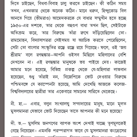
দিতে চাইছেন, বিধবা-বিবাহ চালু করতে চাইছেন। কী কঠিন সময়
তখন, এখনকার থেকে অনেক কঠিন। মানে ধরুন, হিন্দুকোড বিল
আনতে গিয়ে (ভীমরাও) আম্বেদকরকে যে বাধার সম্মুখীন হতে হচ্ছে
১৯৫০-এর দশকে, তার থেকে বহুগুণ বাধা তখন ছিল, সেইটাকে
অতিক্রম করে, তার বিরুদ্ধে তাঁরা রুখে দাঁড়িয়েছিলেন তো।
রামমোহন, বিদ্যাসাগররা সেইসময় যা অ্যাচিভ করতে পেরেছিলেন,
সেটা তো বাংলার সংস্কৃতির রন্ধ্রে রন্ধ্রে রয়ে গিয়েছে। ফলে, ওই ‘জয়
শ্রীরাম’ বলে রণহুঙ্কার—আপনি ওইসব মিছিলে মহিলাদের বেশি
দেখবেন না। এই রণহুঙ্কার মানুষকে ভয় পাইয়ে দেয়। কাজেই
আমার মনে হয়েছে, বিভিন্ন প্রকল্প থেকে যে-মহিলারা লাভবান
হয়েছেন, শুধু তাঁরাই নন, বিজেপিকে ভোট দেওয়ার বিরুদ্ধে
পশ্চিমবঙ্গে যে ক্যাম্পেনটা হয়েছে, আমি দেখেছি আজকে কলেজ-
বিশ্ববিদ্যলয়ের ছাত্রীরা তার একেবারে সামনের সারিতে থেকেছে।
নী. হা.
—
এবার
, বলুন সংখ্যালঘু সম্প্রদায়ের মানুষ, মানে মূলত
মুসলমানরা যেভাবে ভোট দিয়েছেন তাতে আপনার কী মনে হয়েছে?
দী. ভ.
— মুসলিম জনগণের ব্যাপক অংশ দেখাই যাচ্ছে তৃণমূলকেই
বেছে নিয়েছেন। এমনকি পরম্পরাগত ভাবে যে মুসলমানরা কংগ্রেসের