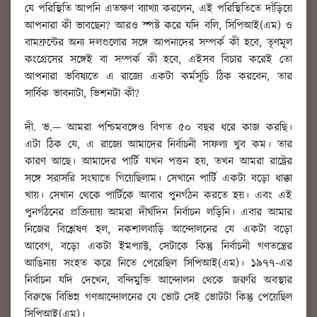
যে পরিস্থিতি আপনি এতক্ষণ ব্যাখ্যা করলেন, এই পরিস্থিতিতে দাঁড়িয়ে
আপনারা কী ভাবছেন? আরও স্পষ্ট করে যদি বলি, সিপিআই(এম) ও
বামফ্রন্টের অন্য দলগুলোর সঙ্গে আপনাদের সম্পর্ক কী হবে, তৃণমূল
কংগ্রেসের সঙ্গেই বা সম্পর্ক কী হবে, এইসব বিচার করেই তো
আপনারা ভবিষ্যতে এ রাজ্যে একটা কর্মসূচি ঠিক করবেন, তার
সার্বিক ভাবনাটা, ভিশনটা কী?
দী. ভ.
— আমরা পশ্চিমবঙ্গেও বিগত ৫০ বছর ধরে কাজ করছি।
এটা ঠিক যে, এ রাজ্যে আমাদের নির্বাচনী সাফল্য খুব কম। তার
কারণ আছে। আমাদের পার্টি যখন পত্তন হয়, তখন আমরা রাষ্ট্রের
সঙ্গে সরাসরি সংঘাতে গিয়েছিলাম। সেখানে পার্টি একটা বড়ো ধাক্কা
খায়। সেখান থেকে পার্টিকে আবার পুনর্গঠন করতে হয়। এবং এই
পুনর্গঠনের প্রক্রিয়ায় আমরা দীর্ঘদিন নির্বাচন লড়িনি। এবার আমার
নিজের বিশ্লেষণ হল, নকশালবাড়ি আন্দোলনের যে একটা বড়ো
আবেগ, বড়ো একটা ইমপ্যাক্ট, সেটাকে কিন্তু নির্বাচনী গণতন্ত্রের
আঙিনায় সংহত করে নিতে পেরেছিল সিপিআই(এম)। ১৯৭৭-এর
নির্বাচন যদি দেখেন, বন্দিমুক্তি আন্দোলন থেকে জরুরি অবস্থার
বিরুদ্ধে বিভিন্ন গণআন্দোলনের যে ভোট সেই ভোটটা কিন্তু পেয়েছিল
সিপিআই(এম)।