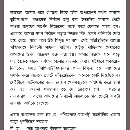
ক্ষমতায় আসার পরে গোড়ার দিকে তাঁরা অপারেশন বর্গার মাধ্যমে
ভূমিসংস্কার, পঞ্চায়েত নির্বাচন চালু করা ইত্যাদির মাধ্যমে খেটে
খাওয়া মানুষের সমর্থন নিজেদের পক্ষে করে ফেলতে সক্ষম হন।
এরপরে আমরা যখন নির্বাচন লড়ার সিদ্ধান্ত নিই, তখন খানিকটা দেরি
হয়ে গেছে—যাকে বলে উই মিস্‌ড দ্য বাস। সেই পরিস্থিতিতে আমরা
পশ্চিমবঙ্গে নির্বাচনী সাফল্য পাইনি। যেটুকু পাচ্ছিলাম সেখানেও
আমাদের ওপর আক্রমণ শুরু করা হয়। আমার বারবার মনে পড়ে
যায় ১৯৯৩ সালের বর্ধমান জেলার করন্দার কথা। এইখানে পঞ্চায়েত
নির্বাচনের সময় সিপিআই(এম)-এর প্রতি বিক্ষুব্ধ হয়ে আমাদের
সমর্থন করে অনেকে ভোটে দাঁড়িয়েছিলেন, অনেকে ভোট দিয়েছিলেন।
সেইটাকে আটকানোর জন্য, ছয়জন খেতমজুরকে অগ্নিদগ্ধ করে হত্যা
করা হয়। করন্দা গণহত্যা। ৩১ মে, ১৯৯৩। তো এ ধরনের
নানাকারণ এ রাজ্যে আমাদের নির্বাচনী সাফল্যকে খুব ছোটো একটা
জায়গায় আটকে রেখেছে।
এবার আমাদের মনে হয় যে, পশ্চিমবঙ্গে বামপন্থী রাজনীতির একটা
বড়ো পুনর্বিন্যাস দরকার।
নী. হা.
—
সেটা আপনারা কীভাবে ভাবছেন?