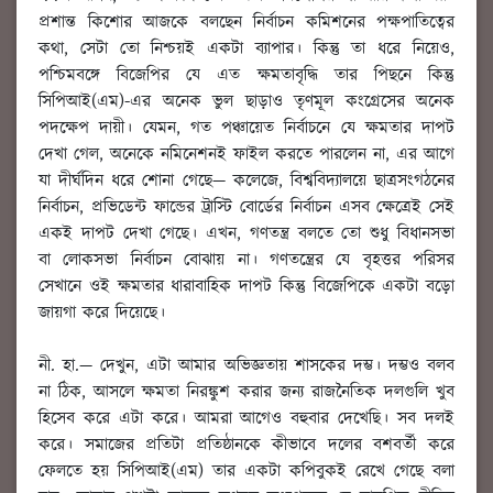
প্রশান্ত কিশোর আজকে বলছেন নির্বাচন কমিশনের পক্ষপাতিত্বের
কথা, সেটা তো নিশ্চয়ই একটা ব্যাপার। কিন্তু তা ধরে নিয়েও,
পশ্চিমবঙ্গে বিজেপির যে এত ক্ষমতাবৃদ্ধি তার পিছনে কিন্তু
সিপিআই(এম)-এর অনেক ভুল ছাড়াও তৃণমূল কংগ্রেসের অনেক
পদক্ষেপ দায়ী। যেমন, গত পঞ্চায়েত নির্বাচনে যে ক্ষমতার দাপট
দেখা গেল, অনেকে নমিনেশনই ফাইল করতে পারলেন না, এর আগে
যা দীর্ঘদিন ধরে শোনা গেছে— কলেজে, বিশ্ববিদ্যালয়ে ছাত্রসংগঠনের
নির্বাচন, প্রভিডেন্ট ফান্ডের ট্রাস্টি বোর্ডের নির্বাচন এসব ক্ষেত্রেই সেই
একই দাপট দেখা গেছে। এখন, গণতন্ত্র বলতে তো শুধু বিধানসভা
বা লোকসভা নির্বাচন বোঝায় না। গণতন্ত্রের যে বৃহত্তর পরিসর
সেখানে ওই ক্ষমতার ধারাবাহিক দাপট কিন্তু বিজেপিকে একটা বড়ো
জায়গা করে দিয়েছে।
নী. হা.
—
দেখুন, এটা আমার অভিজ্ঞতায় শাসকের দম্ভ। দম্ভও বলব
না ঠিক, আসলে ক্ষমতা নিরঙ্কুশ করার জন্য রাজনৈতিক দলগুলি খুব
হিসেব করে এটা করে। আমরা আগেও বহুবার দেখেছি। সব দলই
করে। সমাজের প্রতিটা প্রতিষ্ঠানকে কীভাবে দলের বশবর্তী করে
ফেলতে হয় সিপিআই(এম) তার একটা কপিবুকই রেখে গেছে বলা