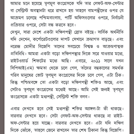
আমার মনে হয়েছে তৃণমূল কংগ্রেসকে যদি তার লেফট-অফ-সেন্টার
বা সেন্ট্রিস্ট অবস্থানটা ধরে রাখতে হয় তাহলে বামপন্থীদের ওপর যে
আক্রমণ চলেছে পশ্চিমবাংলায়, পার্টি অফিসগুলোর ওপরে, নির্বাচনী
প্রক্রিয়ার ওপরে, সেটা বন্ধ করতে হবে।
দেখুন, সারা দেশে একটা দক্ষিণপন্থী স্রোত বইছে। সার্বিক অর্থনীতি
যদি দেখেন, কর্পোরেটগুলোর দাপট সেখানে ক্রমাগত বাড়ছে। এবং
নরেন্দ্র মোদীর বিজেপি তাদের সবচেয়ে বিশ্বস্ত ও আক্রমণাত্মক
প্রতিনিধি। আমরা একটা বড়ো দক্ষিণপন্থার দিকে সরে যাওয়ার মধ্যে,
রাইটওয়ার্ড শিফটের মধ্যে আছি। এবারে, ২০১১ সালে যখন
সিপিআই(এম) ক্ষমতা থেকে চলে গেল, তাঁদের বহুকালের সমর্থক
গরিব মানুষের ভোট তৃণমূল কংগ্রেসের দিকে চলে গেল, এটা ঠিক।
কিন্তু পশ্চিমবঙ্গে তো একটা বড়ো দক্ষিণপন্থী শক্তিও আছে, এবং
সেটাও তৃণমূল কংগ্রেসের মধ্যেই আছে। আমি সেই জন্যই তৃণমূল
কংগ্রেসকে একটা মধ্যপন্থী, সেন্ট্রিস্ট শক্তি বলব।
এবার দেখতে হবে সেই মধ্যপন্থী শক্তির অ্যাঙ্গল-টা কী থাকছে।
বারবার দেখতে হবে। সেটা লেফট-অফ-সেন্টার থাকছে না রাইট-
অফ-সেন্টার হয়ে যাচ্ছে। বারবার দেখতে হবে। এটা যদি দক্ষিণ
দিকে ঝোঁকে, তাহলে জেনে রাখবেন তার শেষ ঠিকানা কিন্তু বিজেপি।