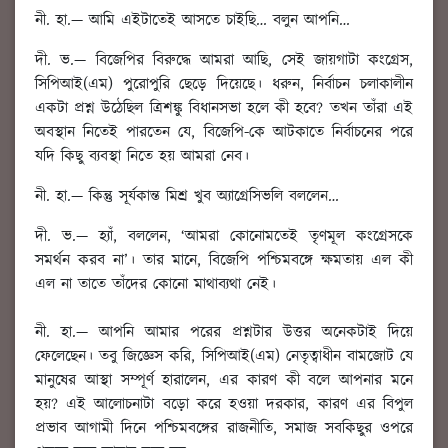
নী. হা.
—
আমি এইটাতেই আসতে চাইছি
… বলুন আপনি…
দী. ভ.
— বিজেপির বিরুদ্ধে আমরা আছি, সেই জায়গাটা কংগ্রেস,
সিপিআই(এম) পুরোপুরি ছেড়ে দিয়েছে। ধরুন, নির্বাচন চলাকালীন
একটা প্রশ্ন উঠেছিল ত্রিশঙ্কু বিধানসভা হলে কী হবে? তখন তাঁরা এই
অবস্থান নিতেই পারতেন যে, বিজেপি-কে আটকাতে নির্বাচনের পরে
যদি কিছু ব্যবস্থা নিতে হয় আমরা নেব।
নী. হা.
—
কিন্তু সূর্যকান্ত মিশ্র খুব অ্যাগ্রেসিভলি বললেন
…
দী. ভ.
— হ্যাঁ, বললেন, ‘আমরা কোনোমতেই তৃণমূল কংগ্রেসকে
সমর্থন করব না’। তার মানে, বিজেপি পশ্চিমবঙ্গে ক্ষমতায় এল কী
এল না তাতে তাঁদের কোনো মাথাব্যথা নেই।
নী. হা.
—
আপনি আমার পরের প্রশ্নটার উত্তর অনেকটাই দিয়ে
ফেলেছেন। তবু জিজ্ঞেস করি
, সিপিআই(এম) নেতৃত্বাধীন বামজোট যে
মানুষের আস্থা সম্পূর্ণ হারালেন, এর কারণ কী বলে আপনার মনে
হয়? এই আলোচনাটা বড়ো করে হওয়া দরকার, কারণ এর বিপুল
প্রভাব আগামী দিনে পশ্চিমবঙ্গের রাজনীতি, সমাজ সবকিছুর ওপরে