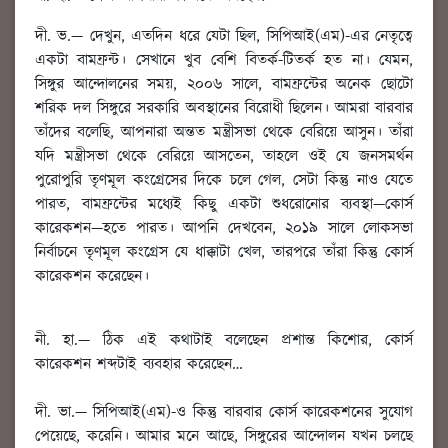
দী. ভ.
— দেখুন, এতদিন ধরে যেটা ছিল, সিপিআই(এম)-এর নেতৃত্বে
একটা বামফ্রন্ট। সেখানে খুব বেশি বিতর্ক-টিতর্ক হত না। যেমন,
সিঙ্গুর আন্দোলনের সময়, ২০০৬ সালে, বামফ্রন্টের অনেক ছোটো
শরিক দল সিঙ্গুরে সরকারি অবস্থানের বিরোধী ছিলেন। আমরা বারবার
তাঁদের বলেছি, আপনারা অন্তত মন্ত্রীসভা থেকে বেরিয়ে আসুন। তাঁরা
যদি মন্ত্রীসভা থেকে বেরিয়ে আসতেন, তাহলে ওই যে জনসমর্থন
পুরোপুরি তৃণমূল কংগ্রেসের দিকে চলে গেল, সেটা কিন্তু নাও যেতে
পারত, বামফ্রন্টের মধ্যেই কিছু একটা শুধরোনোর ব্যবস্থা—কোর্স
কারেকশন—হতে পারত। আপনি দেখবেন, ২০১৯ সালে লোকসভা
নির্বাচনে তৃণমূল কংগ্রেস যে ধাক্কাটা খেল, তারপরে তাঁরা কিন্তু কোর্স
কারেকশন করেছেন।
নী. হা.
—
ঠিক এই কথাটাই বলেছেন প্রশান্ত কিশোর, কোর্স
কারেকশন শব্দটাই ব্যবহার করেছেন
…
দী. ভা.
— সিপিআই(এম)-ও কিন্তু বারবার কোর্স কারেকশনের সুযোগ
পেয়েছে, করেনি। আমার মনে আছে, সিঙ্গুরের আন্দোলন যখন চলছে