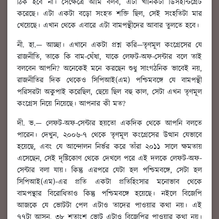
ঠিক হবে না। সেক্ষেত্রে আমি বলব, এটা খানিকটা ডিসইন্টিগ্রেট
করেছে। এটা একটা বড়ো সংহত শক্তি ছিল, সেই সংহতিটা মার
খেয়েছে। এখান থেকে এবারে এটা বামপন্থীদের আবার তুলতে হবে।
নী. হা.
—
আচ্ছা। এখানে একটা প্রশ্ন করি—তৃণমূল কংগ্রেসের যে
রাজনীতি, তাকে কি বাম-ঘেঁষা, যাকে লেফট-অফ-সেন্টার বলে তাই
বলবেন আপনি? অনেকেই মনে করছেন শুধু সাংগঠনিক ভাবেই নয়,
রাজনীতির দিক থেকেও সিপিআই(এম) পশ্চিমবঙ্গে যে বামপন্থী
পরিসরটা অকুপাই করেছিল, ছেয়ে ছিল বহু কাল, সেটা এখন তৃণমূল
কংগ্রেস নিয়ে নিয়েছে। আপনার কী মত?
দী. ভ.
—
লেফট-অফ-সেন্টার হয়তো একদিক থেকে আপনি বলতে
পারেন। দেখুন, ২০০৬-৭ থেকে তৃণমূল কংগ্রেসের উত্থান যেভাবে
হয়েছে, এবং যে আন্দোলন নির্ভর করে তাঁরা ২০১১ সালে ক্ষমতায়
এসেছেন, সেই দৃষ্টিকোণ থেকে দেখলে পরে এই দলকে লেফট-অফ-
সেন্টার বলা যায়। কিন্তু এরপরে যেটা হল পশ্চিমবঙ্গে, সেটা হল
সিপিআই(এম)-এর প্রতি একটা প্রতিহিংসার মনোভাব থেকে
বামপন্থার বিরোধিতাও কিন্তু পশ্চিমবঙ্গে হয়েছে। নইলে বিজেপি
আজকে যে ভোটটা পেল এটাও তাদের পাওয়ার কথা নয়। এই
৭৭টা আসন, ৩৮ শতাংশ ভোট এটাও বিজেপির পাওয়ার কথা নয়।