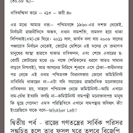
(৩০.০৮ %)—
প্রতিদ্বন্দ্বিতা করে — ২১৩ — জয়ী ৪০
এর মধ্যে আমার প্রশ্ন
— পশ্চিমবঙ্গে ১৯৬০-এর দশক থেকেই,
নির্বাচনী রাজনীতিতে অন্তত, প্রধান বামশক্তি, বামদল হয়ে থাকা
সিপিআই(এম)-কে ঘিরে। ২০১১ সাল, কার্যত বলা যায় ২০০৮ সালের
পঞ্চায়েত নির্বাচন থেকেই, ভোটের মেশিনে এই দলের যে ক্রমাগত
মানুষের আস্থা হারাতে থাকার প্রতিফলন, এবং শেষে এবারের ছ-
কোটি ভোটারের মধ্যে ২৮ লক্ষে (শরিকদের ধরলে আরও সামান্য
বাড়বে নিশ্চয়ই), আর আসনের নিরিখে শূন্যতে এসে ঠেকা—স্বাধীনতার
পর থেকে এই প্রথম পশ্চিমবঙ্গ বিধানসভায় কোনো কমিউনিস্ট
প্রতিনিধি থাকছেন না—এটা যদি সমাজের রাজনৈতিক মনোভাবের
প্রতিফলন হয়, তাহলে পশ্চিমবঙ্গ থেকে কমিউনিস্ট—আমি এখানে
বাম-ঘেঁষা ইত্যাদি বলছি না—কমিউনিস্ট বামপন্থী মনোভাবাপন্ন মানুষ
কি মুছে গেলেন? এমত পরিস্থিতিতে এখানে বামপন্থার ভবিষ্যৎ কী?
ইংরেজিতে যাকে বলে—Whither Left?
দ্বিতীয় পর্ব - রাজ্যে গণতন্ত্রের সার্বিক পরিসর
সঙ্কুচিত হলে তার ফসল ঘরে তুলবে বিজেপি