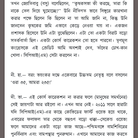
তখন জ্যোতিবাবু (বসু) বলেছিলেন, ‘‘কৃষকসভা কী করছে, তারা কি
নাকে তেল দিয়ে ঘুমোচ্ছে?’’ উনি নীতিগত ভাবে সিঙ্গুরে কারখানা
করার পক্ষে ছিলেন কি ছিলেন না তা আমি জানি না, কিন্তু উনি
জানতেন কৃষকের জমি এভাবে কেড়ে নেওয়া যায় না। একজন
প্রশাসক হিসেবে উনি এটা বুঝেছিলেন। এটা তো একটা বিরাট বড়ো
সতর্কবার্তা ছিল। একটা কোর্স কারেকশন তো হতে পারতো। তৃণমূল
কংগ্রেসকে এই ক্রেডিট আমি অবশ্যই দেব, তাঁদের চোখ-কান
খোলা। সিপিআই(এম) সেটা করলেন না।
নী. হা.
—
বরং ভয়ংকর দম্ভে একেবারে উচ্চতম নেতৃত্ব বলে বসলেন
‘ওরা ৩৫, আমরা ২৩৫!’
দী. ভা.
— এই কোর্স কারেকশন না করার ফলে (মানুষের সমর্থনের)
সেই জায়গাটা আর রইলো না। এখন আর নেই। ২০১১ সালে হারাটা
যদি সিপিআই(এম)-এর কাছে কোভিডের ফার্স্ট ওয়েভ হয়ে থাকে,
এবারের ফলাফল তার থেকে বহুগুণ বড়ো ধাক্কা—সেকেন্ড ওয়েভ!
ফলে আমাদের একটা বড়ো কাজ আছে—পশ্চিমবঙ্গে বামশিবিরের
পুনর্বিন্যাস এবং বামপন্থার পুনরুত্থান। এখানে আমাদের কাজ করতে