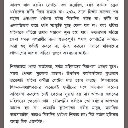
আজও লাগু হয়নি। সেখানে বলা হয়েছিল, ধর্ষণ কখনও স্রেফ
ধর্ষকদের ফাঁসি দিলে কমবে না। ২০১২ সালে নির্ভয়া কান্ডের পর
নইলে এতগুলো ধর্ষণের ঘটনা নিত্যদিন ঘটত না। ফাঁসি বা
এনকাউন্টার করে ধর্ষণ সংস্কৃতি মুছে ফেলা যায় না। বরং ধর্ষিতা
মহিলাকে বাঁচিয়ে রাখার সম্ভাবনা শূন্য হয়ে যায়। তথ্যপ্রমাণ সরিয়ে
ফেলা সমস্ত অপরাধীর জন্য গুরুত্বপূর্ণ। প্রমাণ লোপাটের তাগিদে
তারা শুধু ধর্ষণই করবে না, খুনও করবে। এভাবে মহিলাদের
প্রাণনাশের আশঙ্কা বাড়িয়ে তুলবে এধরনের আইন।
শিক্ষাক্ষেত্র থেকে কর্মক্ষেত্র, সর্বত্র মহিলাদের নিরাপত্তা প্রশ্নের মুখে।
সমস্ত পেশায় সুরক্ষার অভাব। ঊর্ধ্বতন কর্মকর্তাদের কুপ্রস্তাব
হামেশাই মহিলা কর্মীরা পেটের দায় হজম করছে। শিক্ষাক্ষেত্রে
শিক্ষক-অধ্যাপকদের অনেকেই ছাত্রীদের সঙ্গে অভব্যতা করেন৷
অভিযোগ করলেও সেই কেসের সুরাহা হয় না। অভিনয় জগতের
মহিলাদের ক্ষেত্রেও তাই। যৌনপল্লীর ধর্ষণকে তো ধর্ষণের আওতায়
আনাও হয় না। এমনকি ফুটপাতের গরীব মানুষ, মানসিক
ভারসাম্যহীন, তারাও নিত্যদিন ধর্ষণের শিকার হয়৷ নিউ নর্মাল ইন্ডিয়ার
অবস্থা ঠিক এমনটাই।