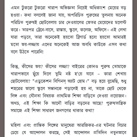
এমন টুকরো টুকরো খারাপ অভিজ্ঞতা নিয়েই অধিকাংশ মেয়ের বড়
হওয়া। কথা বললেই জানা যায়, অপরিচিত পুরুষের তুলনায় অনেক
পরিচিত পুরুষই ছোটবেলায় চার দেওয়ালের ভেতর মেয়েদের মলেস্ট
করে। তারপর ট্রেনে-বাসে, রাস্তায়, স্কুলে, কলেজ, অফিসে। এই লেখা
যারা পড়বে, তারা অনেকেই হয়তো ট্রিগার্ড হবে! হয়তো আমারই
মতো ভয়-লজ্জায় এদের অনেকেই আজ অবধি কাউকে এসব কথা
বলে উঠতে পারেনি!
কিন্তু, কীসের ভয়? কীসের লজ্জা? বাইরের কোনও পুরুষ তোমাকে
খারাপভাবে ছুঁয়ে দিলে তুমি নষ্ট হ'য়ে যাবে – কারা শেখায়
ছোটবেলায়? "এডুকেশন বিগিনস্ অ্যাট হোম।" বড় হয়ে বুঝেছি, শুধু
শহরের ভালো স্কুলে সন্তানকে পড়ালেই হয় না, তাকে ছোট থেকে
লিঙ্গ এবং যৌনতা বিষয়ক প্রাথমিক শিক্ষা বাড়িতে দেওয়া প্রয়োজন।
অথচ, এই শিক্ষা কি আদৌ বাড়ির বড়দের আছে? পুরুষতান্ত্রিক
সমাজে এই শিক্ষা সাধারণ জনগণের থাকার কথা?
মহিলা এবং প্রান্তিক লিঙ্গের মানুষেরা আরজিকর-এর ঘটনার বিচার
চেয়ে যে আন্দোলন করছে, সেই আন্দোলন প্রতিদিন নতুনভাবে