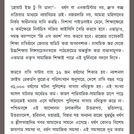
'হোয়াট ইজ টু বি ডান?'– ধর্ষণ বা এনকাউন্টার নয়, দ্রুত স্বচ্ছ
প্রক্রিয়ার মাধ্যমে ন্যায়বিচার চাই। নজরদারি নয়, আমরা মহিলাদের
নির্ভয় স্বাধীনতার দাবি করছি। বিশাখা গাইডলাইন মেনে, শিক্ষাক্ষেত্রে
ও কর্মক্ষেত্রে নির্বাচিত সক্রিয় আইসিসি তৈরি করতে হবে। এছাড়াও,
সমস্ত ক্যাম্পাসে 'জি এস ক্যাশ' লাগু করতে হবে। রাজ্যের প্রত্যেকটি
শিক্ষা প্রতিষ্ঠানে জেন্ডার অডিট করা অত্যাবশ্যক। প্রাথমিক স্তর থেকে
উচ্চশিক্ষায় লিঙ্গসচেতনতাকে পাঠ্যক্রমের অন্তর্ভুক্ত করা বাধ্যতামূলক।
একমাত্র প্রকৃত সামাজিক শিক্ষাই পারে এই দুর্দিনকে বদলে দিতে।
ভারতে প্রতি ঘন্টায় প্রায় ১৬ জন ধর্ষণের শিকার হয়। ন্যাশনাল
ক্রাইম রেকর্ডস ব্যুরো-র পরিসংখ্যান অনুসারে, দেশে প্রতি বছর গড়ে
৩১,০০০ ধর্ষণের ঘটনা পুলিশের খাতায় নথিভুক্ত হয়। এই সংখ্যা
আসল ঘটনার অর্ধেরও কম। কারণ পারিবারিক-সামাজিক চাপে পড়ে
অনেকেই থানায় এসে অভিযোগ পুলিশের খাতায় নথিভুক্ত করে না।
পশ্চিমবঙ্গে এই আন্দোলন চলাকালীন উত্তরাখন্ড, ছত্তিসগড়,
উত্তরপ্রদেশ, হরিয়ানা, মহারাষ্ট্র, বিহার সহ অন্যান্য রাজ্যে মুহুর্মুহু ধর্ষণ
ও শ্লীলতাহানির খবর আমাদের সামনে এসেছে। ধর্ষণ কোনও বিশেষ
জায়গার সমস্যা না, ধর্ষণ সামাজিক সমস্যা। এই সমস্যাকে দূর করার