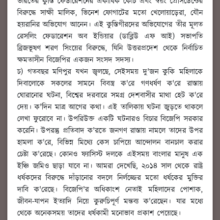
ভারতের কুস্তি ফেডারেশনের একাধিক কোচ এবং স্বয়ং প্রেসিডেন্টের
বিরুদ্ধে সাক্ষী মালিক, ভিনেশ ফোগাটের মতো খেলোয়াড়েরা, যৌন
হয়রানির অভিযোগ আনেন। এই কুস্তিগীরদের অভিযোগের তীর মূলত
রেসলিং ফেডারেশন অব ইন্ডিয়ার (ডাব্লিউ এফ আই) সভাপতি
ব্রিজভূষণ শরণ সিংয়ের বিরুদ্ধে, যিনি উত্তরপ্রদেশ থেকে নির্বাচিত
ক্ষমতাসীন বিজেপির একজন সংসদ সদস্য।
চ) গতবছর মণিপুর যখন জ্বলছে, সেইসময় দু'জন কুকি মহিলাকে
দিবালোকে সকলের সামনে বিবস্ত্র ক'রে গণধর্ষণ ক'রে রাস্তায়
ঘোরানোর ঘটনা, বিশ্বের দরবারে সমগ্র দেশবাসীর মাথা হেট ক'রে
দেয়। ক'দিন মাত্র আগের কথা। এই তালিকায় ঘটনা জুড়তে থাকলে
লেখা ফুরোবে না। উপরিউক্ত একটি ঘটনারও বিচার বিজেপি সরকার
করেনি। উপরন্তু প্রতিবাদ ক'রতে জনগণ রাস্তায় নামলে তাদের উপর
হামলা ক'রে, বিভিন্ন মিথ্যে কেস চাপিয়ে আন্দোলন বানচাল করার
চেষ্টা ক'রেছে। কোনও ফ্যাসিস্ট দলকে এইসময় বাংলার মানুষ এক
ইঞ্চি জমিও ছাড়া যাবে না। আমরা দেখেছি, ২০১৪ সাল থেকে রাষ্ট্র
ধর্ষকদের বিরুদ্ধে দাঁড়ানোর বদলে নির্লজ্জের মতো ধর্ষকের মুক্তির
দাবি ক'রেছে। বিজেপি'র অধিকাংশ নেতাই মহিলাদের পোশাক,
জীবন-যাপন ইত্যাদি নিয়ে কুরুচিপূর্ণ মন্তব্য ক'রেছেন। যার মধ্যে
থেকে অনেকসময় তাদের ধর্ষকামী মনোভাব প্রকাশ পেয়েছে।