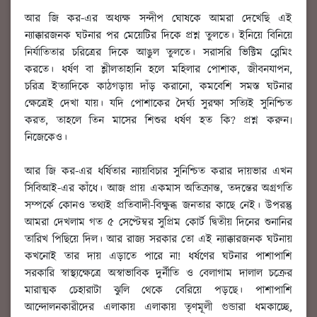
আর জি কর-এর অধ্যক্ষ সন্দীপ ঘোষকে আমরা দেখেছি এই
ন্যাক্কারজনক ঘটনার পর মেয়েটির দিকে প্রশ্ন তুলতে। ইনিয়ে বিনিয়ে
নির্যাতিতার চরিত্রের দিকে আঙুল তুলতে। সরাসরি ভিক্টিম ব্লেমিং
করতে। ধর্ষণ বা শ্লীলতাহানি হলে মহিলার পোশাক, জীবনযাপন,
চরিত্র ইত্যাদিকে কাঠগড়ায় দাঁড় করানো, কমবেশি সমস্ত ঘটনার
ক্ষেত্রেই দেখা যায়। যদি পোশাকের দৈর্ঘ্য সুরক্ষা সত্যিই সুনিশ্চিত
করত, তাহলে তিন মাসের শিশুর ধর্ষণ হত কি? প্রশ্ন করুন৷
নিজেকেও।
আর জি কর-এর ধর্ষিতার ন্যায়বিচার সুনিশ্চিত করার দায়ভার এখন
সিবিআই-এর কাঁধে। আজ প্রায় একমাস অতিক্রান্ত, তদন্তের অগ্রগতি
সম্পর্কে কোনও তথ্যই প্রতিবাদী-বিক্ষুব্ধ জনতার কাছে নেই। উপরন্তু
আমরা দেখলাম গত ৫ সেপ্টেম্বর সুপ্রিম কোর্ট দ্বিতীয় দিনের শুনানির
তারিখ পিছিয়ে দিল। আর রাজ্য সরকার তো এই ন্যাক্কারজনক ঘটনায়
কখনোই তার দায় এড়াতে পারে না! ধর্ষণের ঘটনার পাশাপাশি
সরকারি স্বাস্থ্যক্ষেত্রে অস্বাভাবিক দুর্নীতি ও বেলাগাম দালাল চক্রের
মারাত্মক চেহারাটা ঝুলি থেকে বেরিয়ে পড়ছে। পাশাপাশি
আন্দোলনকারীদের এলাকায় এলাকায় তৃণমূলী গুন্ডারা ধমকাচ্ছে,