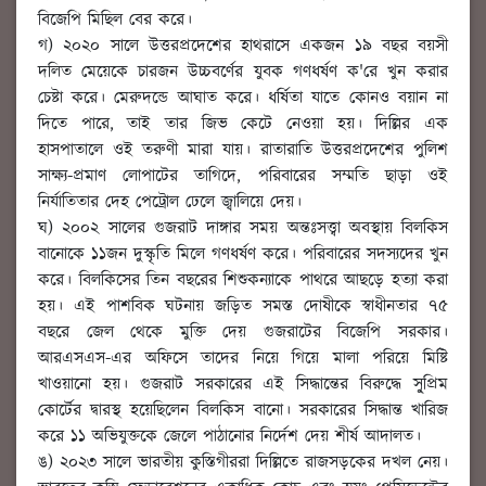
বিজেপি মিছিল বের করে।
গ) ২০২০ সালে উত্তরপ্রদেশের হাথরাসে একজন ১৯ বছর বয়সী
দলিত মেয়েকে চারজন উচ্চবর্ণের যুবক গণধর্ষণ ক'রে খুন করার
চেষ্টা করে। মেরুদন্ডে আঘাত করে। ধর্ষিতা যাতে কোনও বয়ান না
দিতে পারে, তাই তার জিভ কেটে নেওয়া হয়। দিল্লির এক
হাসপাতালে ওই তরুণী মারা যায়। রাতারাতি উত্তরপ্রদেশের পুলিশ
সাক্ষ্য-প্রমাণ লোপাটের তাগিদে, পরিবারের সম্মতি ছাড়া ওই
নির্যাতিতার দেহ পেট্রোল ঢেলে জ্বালিয়ে দেয়।
ঘ) ২০০২ সালের গুজরাট দাঙ্গার সময় অন্তঃসত্ত্বা অবস্থায় বিলকিস
বানোকে ১১জন দুস্কৃতি মিলে গণধর্ষণ করে। পরিবারের সদস্যদের খুন
করে। বিলকিসের তিন বছরের শিশুকন্যাকে পাথরে আছড়ে হত্যা করা
হয়। এই পাশবিক ঘটনায় জড়িত সমস্ত দোষীকে স্বাধীনতার ৭৫
বছরে জেল থেকে মুক্তি দেয় গুজরাটের বিজেপি সরকার।
আরএসএস-এর অফিসে তাদের নিয়ে গিয়ে মালা পরিয়ে মিষ্টি
খাওয়ানো হয়। গুজরাট সরকারের এই সিদ্ধান্তের বিরুদ্ধে সু্প্রিম
কোর্টের দ্বারস্থ হয়েছিলেন বিলকিস বানো। সরকারের সিদ্ধান্ত খারিজ
করে ১১ অভিযুক্তকে জেলে পাঠানোর নির্দেশ দেয় শীর্ষ আদালত।
ঙ) ২০২৩ সালে ভারতীয় কুস্তিগীররা দিল্লিতে রাজসড়কের দখল নেয়।