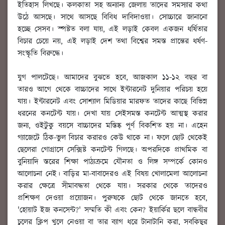
ইতিহাস লিখছে। কলকাতা সহ অন্যান্য জেলায় তাদের সমস্যার কথা
উঠে আসছে। সাথে আসছে বিবিধ দাবিদাওয়া। সোচ্চারে জানানো
হচ্ছে সেসব। স্পষ্টত বলা যায়, এই লড়াই কেবল একজন ধর্ষিতার
বিচার চেয়ে নয়, এই লড়াই দেশ তথা বিশ্বের সমস্ত প্রান্তের ধর্ষণ-
সংস্কৃতি বিরুদ্ধে।
যুগ পালটেছে। আমাদের বুঝতে হবে, আজকাল ১১-১২ বছর বা
তারও আগে থেকে বাচ্চাদের সাথে ইন্টারনেট দুনিয়ার পরিচয় হয়ে
যায়। ইন্টারনেট এবং সোশ্যাল মিডিয়ার মারফত তাদের কাছে বিভিন্ন
ধরনের কনটেন্ট যায়। দেখা যায় সেইসমস্ত কনটেন্ট আত্মস্থ করার
জন্য, ওইটুকু বয়সে বাচ্চাদের মস্তিষ্ক পূর্ণ বিকশিত হয় না। এহেন
গ্যাজেটে ঠিক-ভুল বিচার করারও কেউ থাকে না। ফলে ছোট থেকেই
ছেলেরা গোগ্রাসে সেক্সিষ্ট কনটেন্ট গিলছে। অপরদিকে প্রাথমিক বা
বুনিয়াদি স্তরের শিক্ষা পাঠ্যক্রমে যৌনতা ও লিঙ্গ সম্পর্কে কোনও
আলোচনা নেই। বাড়ির মা-বাবাদেরও এই বিষয় খোলামেলা আলোচনা
করার ক্ষেত্রে সীমাবদ্ধতা থেকে যায়। সরকার থেকে তাদেরও
প্রশিক্ষণ দেওয়া প্রয়োজন। পুরুষকে ছোট থেকে জানতে হবে,
'হোয়াট ইজ কনসেন্ট?' সম্মতি কী এবং কেন? ইয়ার্কির ছলে বান্ধবীর
চুলের ক্লিপ খুলে নেওয়া বা তার ব্যাগ ধরে টানাটানি করা, সবকিছুর