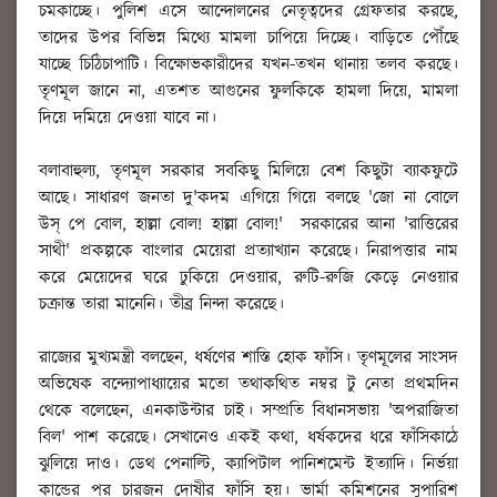
চমকাচ্ছে। পুলিশ এসে আন্দোলনের নেতৃত্বদের গ্রেফতার করছে,
তাদের উপর বিভিন্ন মিথ্যে মামলা চাপিয়ে দিচ্ছে। বাড়িতে পৌঁছে
যাচ্ছে চিঠিচাপাটি। বিক্ষোভকারীদের যখন-তখন থানায় তলব করছে।
তৃণমূল জানে না, এতশত আগুনের ফুলকিকে হামলা দিয়ে, মামলা
দিয়ে দমিয়ে দেওয়া যাবে না।
বলাবাহুল্য, তৃণমূল সরকার সবকিছু মিলিয়ে বেশ কিছুটা ব্যাকফুটে
আছে। সাধারণ জনতা দু'কদম এগিয়ে গিয়ে বলছে 'জো না বোলে
উস্ পে বোল, হাল্লা বোল! হাল্লা বোল!' সরকারের আনা 'রাত্তিরের
সাথী' প্রকল্পকে বাংলার মেয়েরা প্রত্যাখ্যান করেছে। নিরাপত্তার নাম
করে মেয়েদের ঘরে ঢুকিয়ে দেওয়ার, রুটি-রুজি কেড়ে নেওয়ার
চক্রান্ত তারা মানেনি। তীব্র নিন্দা করেছে।
রাজ্যের মুখ্যমন্ত্রী বলছেন, ধর্ষণের শাস্তি হোক ফাঁসি। তৃণমূলের সাংসদ
অভিষেক বন্দ্যোপাধ্যায়ের মতো তথাকথিত নম্বর টু নেতা প্রথমদিন
থেকে বলেছেন, এনকাউন্টার চাই। সম্প্রতি বিধানসভায় 'অপরাজিতা
বিল' পাশ করেছে। সেখানেও একই কথা, ধর্ষকদের ধরে ফাঁসিকাঠে
ঝুলিয়ে দাও। ডেথ পেনাল্টি, ক্যাপিটাল পানিশমেন্ট ইত্যাদি। নির্ভয়া
কান্ডের পর চারজন দোষীর ফাঁসি হয়। ভার্মা কমিশনের সুপারিশ