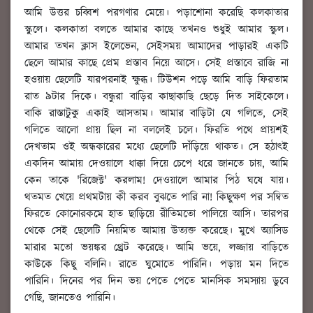
আমি উত্তর চব্বিশ পরগণার মেয়ে। পড়াশোনা করেছি কলকাতার
স্কুলে। কলকাতা বলতে আমার কাছে তখনও শুধুই আমার স্কুল।
আমার তখন ক্লাস ইলেভেন, সেইসময় আমাদের পাড়ারই একটি
ছেলে আমার কাছে প্রেম প্রস্তাব নিয়ে আসে। সেই প্রস্তাবে রাজি না
হওয়ায় ছেলেটি যারপরনাই ক্ষুব্ধ। টিউশন পড়ে আমি বাড়ি ফিরতাম
রাত ৯টার দিকে। বন্ধুরা বাড়ির কাছাকাছি ছেড়ে দিত সাইকেলে।
বাকি রাস্তাটুকু একাই আসতাম। আমার বাড়িটা যে গলিতে, সেই
গলিতে আলো প্রায় ছিল না বললেই চলে। ফিরতি পথে প্রায়শই
দেখতাম ওই অন্ধকারের মধ্যে ছেলেটি দাঁড়িয়ে থাকত। সে হঠাৎই
একদিন আমায় দেওয়ালে ধাক্কা দিয়ে চেপে ধরে জানতে চায়, আমি
কেন তাকে 'রিজেক্ট' করলাম! দেওয়ালে আমার পিঠ ঘষে যায়।
থতমত খেয়ে প্রথমটায় কী করব বুঝতে পারি না! কিছুক্ষণ পর সম্বিত
ফিরতে কোনোরকমে হাত ছাড়িয়ে রীতিমতো পালিয়ে আসি। তারপর
থেকে সেই ছেলেটি নিয়মিত আমায় উত্যক্ত করেছে। মুখে অ্যাসিড
মারার মতো ভয়ঙ্কর থ্রেট করেছে। আমি ভয়ে, লজ্জায় বাড়িতে
কাউকে কিছু বলিনি। রাতে ঘুমোতে পারিনি। পড়ায় মন দিতে
পারিনি। দিনের পর দিন ভয় পেতে পেতে মানসিক সমস্যায় ডুবে
গেছি, জানতেও পারিনি।