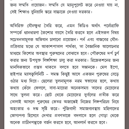
জন্য সম্মতি প্রয়োজন। সম্মতি যে ম্যানুপুলেট করে নেওয়া যায় না,
সেই শিক্ষাও বুনিয়াদি স্তরে বাচ্চাকে দেওয়া দরকার।
অতিরিক্ত যৌনক্ষুধা তৈরি করে, এমন ভিডিও অর্থাৎ পর্নোগ্রাফি
সম্পর্কে ধ্যানধারণা কৈশোর বয়সে তৈরি করতে হলে এইসকল বিষয়
সচেতনতামূলক অভিযান চালানো প্রয়োজন। পর্ন এবং বাস্তবের যৌন-
প্রক্রিয়ার মধ্যে যে আকাশপাতাল পার্থক্য, তা বৈজ্ঞানিক আলোচনার
মাধ্যমে কিশোর অবস্থার পুরুষদের বোঝাতে হবে। পৌরুষের দর্প চুর্ণ
করার জন্য উপযুক্ত লিঙ্গশিক্ষা চালু করা দরকার। রিজেকশনের জন্য
মানসিকভাবে প্রস্তুত থাকতে বলতে হবে সন্তানকে। মেল ইগো,
হাইপার ম্যাসকুলিনিটি – সমস্ত কিছুই আসে একজন পুরুষের বেড়ে
ওঠার মধ্য দিয়ে। ছেলেরা তুলনামূলক নরম স্বভাবের হলে, কথায়
কথায় কেঁদে ফেললে, বাবা-মায়েরা অনেকসময় তাদের মেয়েদের
সাথে তুলনা করে। ছোট থেকে মেয়েদের দুর্বলের প্রতীক করে
তোলাই আসলে পুরুষের ভেতর অজান্তেই নিজের লিঙ্গপরিচয় নিয়ে
অহংকার ও দম্ভ সৃষ্টি করে। পুঁজিবাদী সমাজব্যবস্থায় মহিলাদের
ভোগ্যপণ্য হিসেবে দেখার প্রবণতাকে বদলাতে হলে গোড়া থেকে
অনেক প্রাচীনপন্থাকে বর্জন করতে হবে, আনলার্ন করতে হবে।