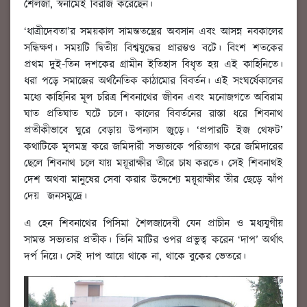
শৈলজা, স্বনামেই বিরাজ করেছেন।
‘ধাত্রীদেবতা’র সময়কাল সামন্ততন্ত্রের অবসান এবং আসন্ন নবকালের
সন্ধিক্ষণ। সময়টি দ্বিতীয় বিশ্বযুদ্ধের প্রারম্ভও বটে। বিংশ শতকের
প্রথম দুই-তিন দশকের গ্রামীন ইতিহাস বিধৃত হয় এই কাহিনিতে।
ধরা পড়ে সমাজের অর্থনৈতিক কাঠামোর বিবর্তন। এই সংঘর্ষেকালের
মধ্যে কাহিনির মূল চরিত্র শিবনাথের জীবন এবং মনোজগতে অবিরাম
ঘাত প্রতিঘাত ঘটে চলে। কালের বিবর্তনের রাস্তা ধরে শিবনাথ
প্রতীকীভাবে ঘুরে বেড়ায় উপন্যাস জুড়ে। ‘প্রপারটি ইজ থেফট’
কথাটিকে মূলমন্ত্র করে জমিদারী সভ্যতাকে পরিত্যাগ করে জমিদারের
ছেলে শিবনাথ চলে যায় ময়ূরাক্ষীর তীরে চাষ করতে। সেই শিবনাথই
দেশ অথবা মানুষের সেবা করার উদ্দেশ্যে ময়ূরাক্ষীর তীর ছেড়ে ঝাঁপ
দেয় জনসমুদ্রে।
এ হেন শিবনাথের পিসিমা শৈলজাদেবী যেন প্রাচীন ও মধ্যযুগীয়
সামন্ত সভ্যতার প্রতীক। তিনি মাটির ওপর প্রভুত্ব করেন ‘দাপ’ অর্থাৎ
দর্প নিয়ে। সেই দাপ আয়ে থাকে না, থাকে বুকের ভেতরে।