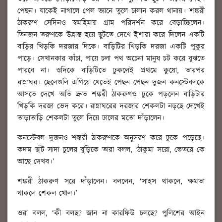
পেছন। যাকেই নাগালে পেল ভ্যানে তুলে চালান করল থানায়। শঙ্করী
ঠাকরুণ সেদিনও স্বমহিমায় গ্রাম পরিদর্শন করে বেড়াচ্ছিলেন।
তিনজন তরুণকে উদ্ভ্রান্ত হয়ে ছুটতে দেখে ইশারা করে দিলেন একটি
বাড়ির খিড়কি দরজার দিকে। বাড়িটির খিড়কি দরজা একটি পুকুর
পাড়ে। সেখানকার কাঁচা, পায়ে চলা পথ অচেনা মানুষ চট করে বুঝতে
পারবে না। ওদিকে বাড়িটিতে ঢুকলেই প্রথমে কুয়ো, তারপর
রান্নাঘর। ছেলেগুলি এগিয়ে যেতেই পেছন পেছন দুজন কনস্টেবলকে
আসতে দেখে অতি দ্রুত শঙ্করী ঠাকরুণও ঢুকে পড়লেন বাড়িটার
খিড়কি দরজা ভেদ করে। রান্নাঘরের দরজার শেকলটা নড়ছে দেখেই
তাড়াতাড়ি শেকলটা তুলে দিয়ে ঢালের মতো দাঁড়ালেন।
কনস্টেবল দুজনও শঙ্করী ঠাকরুণকে অনুসরণ করে ঢুকে পড়েছে।
কদম ছাঁট সাদা চুলের বুড়িকে তারা বলল, ‘ঠাকুমা সরো, ভেতরে কে
আছে দেখব।’
শঙ্করী ঠাকরুণ সরে দাঁড়ালেন। বললেন, ‘সাহস থাকলে, ক্ষমতা
থাকলে শেকল খোল।’
ওরা বলল, ‘কী বলছ? জান না কারফিউ চলছে? পুলিশের আইন