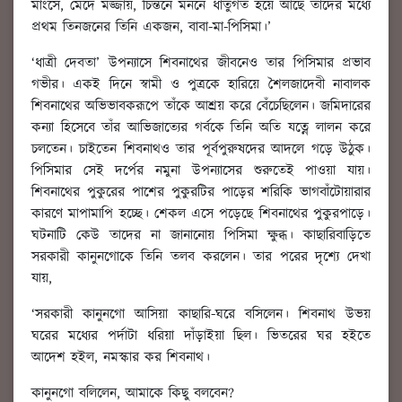
মাংসে, মেদে মজ্জায়, চিন্তনে মননে ধাতুগত হয়ে আছে তাঁদের মধ্যে
প্রথম তিনজনের তিনি একজন, বাবা-মা-পিসিমা।’
‘ধাত্রী দেবতা’ উপন্যাসে শিবনাথের জীবনেও তার পিসিমার প্রভাব
গভীর। একই দিনে স্বামী ও পুত্রকে হারিয়ে শৈলজাদেবী নাবালক
শিবনাথের অভিভাবকরূপে তাঁকে আশ্রয় করে বেঁচেছিলেন। জমিদারের
কন্যা হিসেবে তাঁর আভিজাত্যের গর্বকে তিনি অতি যত্নে লালন করে
চলতেন। চাইতেন শিবনাথও তার পূর্বপুরুষদের আদলে গড়ে উঠুক।
পিসিমার সেই দর্পের নমুনা উপন্যাসের শুরুতেই পাওয়া যায়।
শিবনাথের পুকুরের পাশের পুকুরটির পাড়ের শরিকি ভাগবাঁটোয়ারার
কারণে মাপামাপি হচ্ছে। শেকল এসে পড়েছে শিবনাথের পুকুরপাড়ে।
ঘটনাটি কেউ তাদের না জানানোয় পিসিমা ক্ষুব্ধ। কাছারিবাড়িতে
সরকারী কানুনগোকে তিনি তলব করলেন। তার পরের দৃশ্যে দেখা
যায়,
‘সরকারী কানুনগো আসিয়া কাছারি-ঘরে বসিলেন। শিবনাথ উভয়
ঘরের মধ্যের পর্দাটা ধরিয়া দাঁড়াইয়া ছিল। ভিতরের ঘর হইতে
আদেশ হইল, নমস্কার কর শিবনাথ।
কানুনগো বলিলেন, আমাকে কিছু বলবেন?