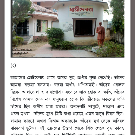
(২)
আমাদের ছোটবেলায় গ্রামে আমরা দুই শ্রেণীর বৃদ্ধা দেখেছি। তাঁদের
আমরা ‘বড়মা’ বলতাম। বড়মা অর্থাৎ প্রপিতামহী। তাঁদের একদল
ছিলেন আলাভোলা ও হাবাগোবা। সংসারে লাভ হোক বা ক্ষতি, তাঁদের
বিশেষ আসত যেত না। মানুষজন হোক কি জীবজন্তু সকলের প্রতি
তাঁদের ছিল অসীম মায়া মমতা। অন্যদলটি দাপুটে, দজ্জাল এবং
প্রবল মুখরা। তাঁদের মুখে মিষ্টি কথা শুনেছে এমন মানুষ বিরল ছিল।
সামান্য কারণে অথবা নিতান্ত অকারণেই তাঁদের মুখ থেকে অবিরল
বাক্যবাণ ছুটত। এই ক্রোধের উত্তাপ থেকে শিশু থেকে বৃদ্ধ কারও