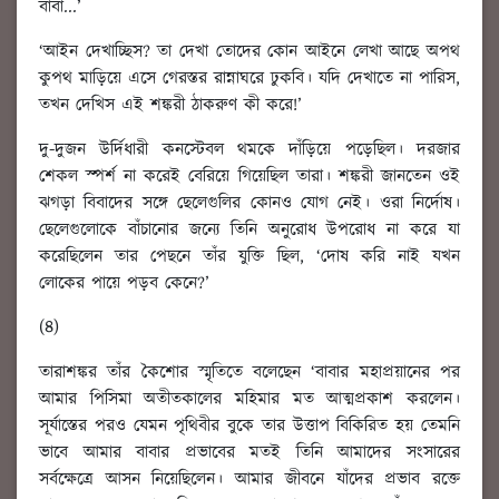
বাবা...’
‘আইন দেখাচ্ছিস? তা দেখা তোদের কোন আইনে লেখা আছে অপথ
কুপথ মাড়িয়ে এসে গেরস্তর রান্নাঘরে ঢুকবি। যদি দেখাতে না পারিস,
তখন দেখিস এই শঙ্করী ঠাকরুণ কী করে!’
দু-দুজন উর্দিধারী কনস্টেবল থমকে দাঁড়িয়ে পড়েছিল। দরজার
শেকল স্পর্শ না করেই বেরিয়ে গিয়েছিল তারা। শঙ্করী জানতেন ওই
ঝগড়া বিবাদের সঙ্গে ছেলেগুলির কোনও যোগ নেই। ওরা নির্দোষ।
ছেলেগুলোকে বাঁচানোর জন্যে তিনি অনুরোধ উপরোধ না করে যা
করেছিলেন তার পেছনে তাঁর যুক্তি ছিল, ‘দোষ করি নাই যখন
লোকের পায়ে পড়ব কেনে?’
(৪)
তারাশঙ্কর তাঁর কৈশোর স্মৃতিতে বলেছেন ‘বাবার মহাপ্রয়ানের পর
আমার পিসিমা অতীতকালের মহিমার মত আত্মপ্রকাশ করলেন।
সূর্যাস্তের পরও যেমন পৃথিবীর বুকে তার উত্তাপ বিকিরিত হয় তেমনি
ভাবে আমার বাবার প্রভাবের মতই তিনি আমাদের সংসারের
সর্বক্ষেত্রে আসন নিয়েছিলেন। আমার জীবনে যাঁদের প্রভাব রক্তে