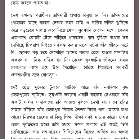
কেউ করতে পারত না।
দেশ তখনও পরাধীন। জমিদারী প্রথাও বিলুপ্ত হয় নি। জমিদারের
গোমস্তার কাছে খাজনা দেবার সময় জমি ও বাড়ির দলিল ঝুড়িতে
ভরে বড়ছেলে মাথায় করে নিয়ে যেত। সুরধ্বনি যেতেন সঙ্গে। কেবল
একপাশে ঘোমটা টেনে দাঁড়িয়ে থাকতেন। ভুল বুঝিয়ে অথবা ভয়
দেখিয়ে, টিপছাপ দিইয়ে সর্বস্বান্ত করার মতো ঘটনা তাঁর জীবনে ঘটে
নি। ছেলেরা বড় হয়ে দেখেছিল তাদের বাবার রেখে যাওয়া সম্পত্তির
এককণাও এদিক ওদিক হয় নি। কেবল সুরধ্বনির জীবনের সমস্ত
কোমলতা বাষ্প হয়ে উবে গিয়েছিল। হারিয়ে গিয়েছিল পরবর্তী
প্রজন্মগুলির সঙ্গে যোগসূত্র।
সেই ছেঁড়া সুতোর টুকরো আটকে আছে তাঁর নবতিপর বৃদ্ধ
জ্যেষ্ঠপুত্রের স্মৃতিতে। সুরধ্বনি ভবনের একটি কক্ষের দেওয়ালে তাঁর
একটি মলিন সাদাকালো ছবি আজও ঝুলতে দেখা যায়। সে ছবির
সামনে দাঁড়িয়ে তাঁর জ্যেষ্ঠপুত্র নিজের শৈশব ফিরে পায়। মায়ের কথা
ভাবে। নিরক্ষর ছেলের যা কিছু শিক্ষা দীক্ষা সবই মায়ের কাছে। চাষার
ছেলে পূর্বজদের মতো জমি চষবে, ফসল ফলাবে এই স্বপ্নই তিনি
দেখিয়েছেন তাঁর সন্তানদের। শিখিয়েছেন নিজের অর্জিত ধন অথবা