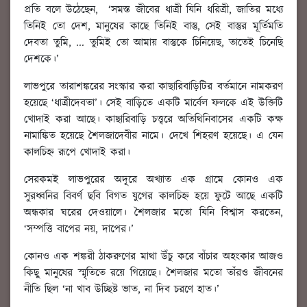
প্রতি বলে উঠেছেন, ‘সমস্ত জীবের ধাত্রী যিনি ধরিত্রী, জাতির মধ্যে
তিনিই তো দেশ, মানুষের কাছে তিনিই বাস্তু, সেই বাস্তুর মূর্তিমতি
দেবতা তুমি, ... তুমিই তো আমায় বাস্তুকে চিনিয়েছ, তাতেই চিনেছি
দেশকে।’
লাভপুরে তারাশঙ্করের সংস্কার করা কাছারিবাড়িটির বর্তমানে নামকরণ
হয়েছে ‘ধাত্রীদেবতা’। সেই বাড়িতে একটি মার্বেল ফলকে এই উক্তিটি
খোদাই করা আছে। কাছারিবাড়ি চত্ত্বরে অতিথিনিবাসের একটি কক্ষ
নামাঙ্কিত হয়েছে শৈলজাদেবীর নামে। দেখে শিহরণ হয়েছে। এ যেন
কালচিহ্ন রূপে খোদাই করা।
সেরকমই লাভপুরের অদূরে অখ্যাত এক গ্রামে কোনও এক
সুরধ্বনির বিবর্ণ ছবি বিগত যুগের কালচিহ্ন হয়ে ফুটে আছে একটি
অন্ধকার ঘরের দেওয়ালে। শৈলজার মতো যিনি বিশ্বাস করতেন,
‘সম্পত্তি বাপের নয়, দাপের।’
কোনও এক শঙ্করী ঠাকরুণের মাথা উঁচু করে বাঁচার অহংকার আজও
কিছু মানুষের স্মৃতিতে রয়ে গিয়েছে। শৈলজার মতো তাঁরও জীবনের
নীতি ছিল ‘না খাব উচ্ছিষ্ট ভাত, না দিব চরণে হাত।’