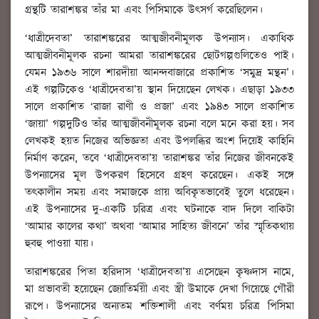
গ্রন্থটি তারাশঙ্কর তাঁর মা এবং পিসিমাকে উৎসর্গ করেছিলেন।
‘ধাত্রীদেবতা’ তারাশঙ্করের আত্মজীবনীমূলক উপন্যাস। একাধিক
আত্মজীবনীমূলক রচনা আমরা তারাশঙ্করের ছোটগল্পগুলিতেও পাই।
যেমন ১৯৩৬ সালে শারদীয়া আনন্দবাজারে প্রকাশিত ‘সমুদ্র মন্থন’।
এই গল্পটিকেও ‘ধাত্রীদেবতা’য় স্থান দিয়েছেন লেখক। এছাড়া ১৯৩৩
সালে প্রকাশিত ‘রাজা রাণী ও প্রজা’ এবং ১৯৪৩ সালে প্রকাশিত
‘জায়া’ গল্পদুটিও তাঁর আত্মজীবনীমূলক রচনা বলে মনে করা হয়। সব
লেখকই হয়ত নিজের অভিজ্ঞতা এবং উপলব্ধির অংশ দিয়েই কাহিনি
নির্মাণ করেন, তবে ‘ধাত্রীদেবতা’য় তারাশঙ্কর তাঁর নিজের জীবনকেই
উপন্যাসের মূল উপকরণ হিসেবে গ্রহণ করেছেন। একই সঙ্গে
তৎকালীন সময় এবং সমাজকে প্রায় অবিকৃতভাবেই তুলে ধরেছেন।
এই উপন্যাসের দু-একটি চরিত্র এবং ঘটনাকে বাদ দিলে বাকিটা
‘আমার কালের কথা’ অথবা ‘আমার সাহিত্য জীবনে’ তাঁর স্মৃতিকথায়
হুবহু পাওয়া যায়।
তারাশঙ্করের পিতা হরিদাস ‘ধাত্রীদেবতা’য় এসেছেন কৃষ্ণদাস নামে,
মা প্রভাবতী হয়েছেন জ্যোতির্ময়ী এবং স্ত্রী উমাকে দেখা গিয়েছে গৌরী
রূপে। উপন্যাসের অন্যতম শক্তিশালী এবং বর্ণময় চরিত্র পিসিমা