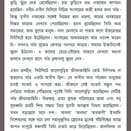
কুড়ি ছুঁয়ে দেহ রেখেছিলেন। চার কুড়িতে চার প্রজন্মের আগমন
হয়েছিল। নবীন-প্রবীন মিলিয়ে বিচিত্র সংসারের কর্ত্রী হবার কথা তাঁর।
কিন্তু তৃতীয় প্রজন্মের সঙ্গেই নিজের ধ্যান ধারণা, আচার ব্যবহারের
বিস্তর ফারাক দেখতে পেয়েছিলেন। হয়ত বুঝেছিলেন তিনি অন্য
সমাজের, অন্য যুগের মানুষ। তাল মেলাতে না পারার ফলে উত্তরোত্তর
খিটখিটে হয়ে উঠেছিলেন। সংসারের অন্দরমহলে আর প্রবেশ করেন
নি। তখনও তাঁর বুকের ভেতরে গনগনে আঙার। সামান্য উস্কানিতেই
জ্বলে উঠতেন। এ কালের মেয়ে-বৌদের সাজতে দেখলে অথবা
হাসতে দেখলে রাগে তাঁর ব্রহ্মতালু জ্বলে যেত।
এমন রসহীন, খিটখিটে কালোবুড়ির জীবনকাহিনি কেউ লিপিবদ্ধ না
করলেও তাঁর একটা অতীত ছিল। সে অতীত আর পাঁচজন মানুষের
মতই সংকট ও সংঘর্ষে ভরা। কীভাবে সেই সংকট সঙ্কুল পথ
পেরিয়ে বার্ধক্যে পৌঁছনোর পূর্বেই তিনি ‘কালোবুড়ি’ হয়েছিলেন সেটিই
তাঁর জীবনকাহিনি। নিরক্ষর, গ্রাম্য কৃষক পরিবারের কন্যা এবং বধূ
সুরধ্বনি চারটি শিশু সন্তান নিয়ে যুবতী অবস্থায় বিধবা হয়েছিলেন।
তখন বড়ছেলে সবে দশ। ‘অবলা’ ‘অনাথা’ ‘হতভাগী’ ইত্যাদি
বিশেষণের সঙ্গে বয়ে চলা সহানুভূতির স্রোতের মুখেই বহির্বিশ্বের কাছে
আপন দাপুটে স্বভাবটি তিনি প্রকট করে দিয়েছিলেন। কালবিলম্ব না