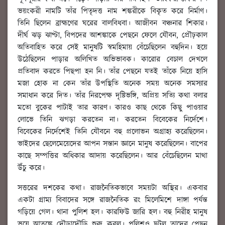
ভয়ংকরী নামটি তাঁর পিতৃদত্ত নাম শঙ্করীকে বিকৃত করে নির্মাণ।
তিনি ছিলেন ব্রাহ্মণের ঘরের বালবিধবা। আজীবন বঞ্চনার শিকার।
দীর্ঘ ঝড় ঝাপ্টা, বিপদের আশঙ্কাকে পেছনে ফেলে যৌবন, প্রৌঢ়কাল
অতিবাহিত করে সেই মানুষটি স্বমহিমায় বেঁচেছিলেন বহুদিন। হয়ে
উঠেছিলেন পাড়ার অলিখিত অভিভাবক। কারোর বেচাল দেখলে
প্রতিবাদ করতে পিছপা হন নি। তাঁর পেছনে যতই তাঁকে নিয়ে হাসি
মজা হোক না কেন তাঁর উপস্থিতি অনেক সময় অনেক সমস্যার
সমাধান করে দিত। তাঁর নিরপেক্ষ দৃষ্টিভঙ্গি, অপ্রিয় সত্যি কথা বলার
মতো বুকের পাটাই তার কারণ। কারও কাছ থেকে কিছু পাওয়ার
লোভে তিনি ঝগড়া করতেন না। করতেন বিবেকের নির্দেশে।
বিবেকের নির্দেশেই তিনি যৌবনে বহু প্রলোভন অগ্রাহ্য করেছিলেন।
ভাইদের ছেলেমেয়েদের আপন সন্তান জ্ঞানে মানুষ করেছিলেন। বাপের
কাছে সম্পত্তির অধিকার আদায় করেছিলেন। আর বেঁচেছিলেন মাথা
উঁচু করে।
সত্তরের দশকের কথা। রাজনৈতিকভাবে সময়টা অস্থির। একবার
একটা গ্রাম্য বিবাদের সঙ্গে রাজনৈতিক রং মিলেমিশে দাঙ্গা পর্যন্ত
গড়িয়ে গেল। থানা পুলিশ হল। কারফিউ জারি হল। বহু নিরীহ মানুষ
ভয়ে আতঙ্কে দৌড়াদৌড়ি শুরু করল। পুলিশও ছুটল তাদের পেছন