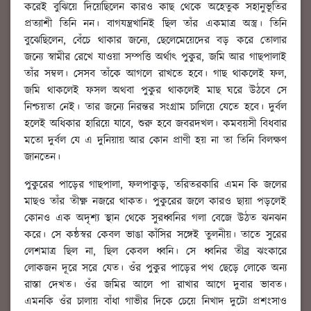
করেই বুঝিয়ে দিয়েছিলেন কারও কাছ থেকে অহেতুক সহানুভূতির
প্রত্যাশী তিনি নন। বাগযন্ত্রখানিই ছিল তাঁর একমাত্র অস্ত্র। তিনি
বুঝেছিলেন, বেঁচে থাকার জন্যে, ছেলেমেয়েদের বড় করে তোলার
জন্যে স্বামীর রেখে যাওয়া সম্পত্তি অর্থাৎ পুকুর, জমি আর গাছপালাই
তাঁর সম্বল। সেসব তাঁকে আগলে রাখতে হবে। গাছ থাকলেই ফল,
জমি থাকলেই ফসল অথবা পুকুর থাকলেই মাছ ঘরে উঠবে সে
নিশ্চয়তা নেই। তার জন্যে নিরন্তর সংগ্রাম চালিয়ে যেতে হবে। দুর্বল
হলেই অধিকার হারিয়ে যাবে, শুরু হবে জবরদখল। কমবয়সী বিধবার
মতো দুর্বল যে এ দুনিয়ায় আর কোন প্রাণী হয় না তা তিনি বিলক্ষণ
জানতেন।
পুকুরের পাড়ের গাছপালা, ফলপাকুড়, তরিতরকারি এমন কি জলের
মাছও তাঁর তীক্ষ্ণ নজরে থাকত। পুকুরের জলে কারও ছায়া পড়লেই
কোনও এক অদৃশ্য স্থান থেকে সুরধ্বনির গলা বেজে উঠত ঝনঝন
করে। সে কন্ঠস্বর কেবল ভাঙা কাঁসির সঙ্গেই তুলনীয়। তাতে সুরের
লেশমাত্র ছিল না, ছিল কেবল ধ্বনি। সে ধ্বনির তীব্র ঝংকারে
লোকজন দূরে সরে যেত। ওঁর পুকুর পাড়ের পথ ছেড়ে লোকে অন্য
রাস্তা দেখত। ওঁর জমির আলে পা রাখার আগে দুবার ভাবত।
এমনকি ওঁর চালায় বাঁধা গাভীর দিকে চেয়ে নিখাদ দুটো প্রশংসাও