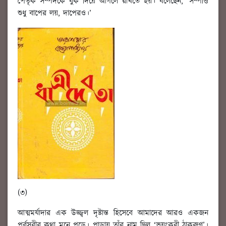
পৈতৃক সম্পদকে বুক দিয়ে আগলে রাখতে হয়। বলেছেন, ‘সম্পত্তি
শুধু বাপের লয়, দাপেরও।’
(৩)
আত্মমর্যাদার এক উজ্জ্বল দৃষ্টান্ত হিসেবে আমাদের আরও একজন
পূর্বসূরীর কথা মনে পড়ে। পাড়ায় তাঁর নাম ছিল ‘ভয়ংকরী ঠাকরুণ’।