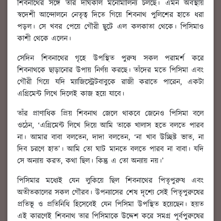
শিবনাথের সঙ্গে তার দীর্ঘকাল মনোমালিন্য চলছে। এমন অবস্থায়
স্বদেশী আন্দোলনে নেতৃত্ব দিতে গিয়ে শিবনাথ পুলিশের হাতে ধরা
পড়ল। সে খবর পেয়ে গৌরী ছুটে এল কলকাতা থেকে। পিসিমাও
কাশী থেকে এলেন।
সেদিন শিবনাথের গৃহে উপস্থিত পুরুষ সকল পরামর্শ করে
শিবনাথকে ছাড়ানোর উপায় নির্ণয় করছে। তাঁদের মতে পিসিমা এবং
গৌরী গিয়ে যদি ম্যাজিস্ট্রেটবাবুকে রাজী করাতে পারেন, একটা
এগ্রিমেন্ট লিখে দিলেই কাজ হয়ে যাবে।
তাঁর প্রাণাধিক প্রিয় শিবনাথ জেলে থাকবে জেনেও পিসিমা বলে
ওঠেন, ‘এগ্রিমেন্ট লিখে দিয়ে আমি তাকে খালাস হতে বলতে পারব
না। আমার বাবা বলতেন, দাদা বলতেন, ‘না খাব উচ্ছিষ্ট ভাত, না
দিব চরণে হাত’। আমি তো ঘাট মানতে বলতে পারব না বাবা। যদি
সে অন্যায় করত, কথা ছিল। কিন্তু এ তো অন্যায় নয়।’
পিসিমার মধ্যেই যেন লুকিয়ে ছিল শিবনাথের পিতৃপুরুষ এবং
অতীতকালের সকল গৌরব। উপন্যাসের শেষ দৃশ্যে সেই পিতৃপুরুষের
প্রতিভূ ও প্রতিনিধি হিসেবেই যেন পিসিমা উপস্থিত হয়েছেন। হয়ত
এই কারণেই শিবনাথ তার পিসিমাকে উদ্দেশ করে সমগ্র পূর্বপুরুষের