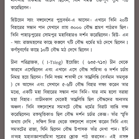
নালন্দার একমাত্র আচার্য ছিলেন, যিনি সমস্ত গুরুপূর্ণ পুঁথি পাঠ
করেছিলেন।
হিউয়েন স্যাং বঙ্গদেশের পুন্ড্রবর্ধন-এ আসেন। এখানে তিনি ২০টি
বিহারের সন্ধান পান যেখানে প্রায় ৩০০০ বৌদ্ধ শ্রমণ পাঠরত ছিল।
তিনি পাহাড়পুরের সোমপুর মহাবিহারও দর্শন করেছিলেন। হিউ- এন
- স্যাং রাজমহলের কাছে কঞ্জলে ৭টি বৌদ্ধ ধর্মের মঠ দেখে ছিলেন I
কর্ণসুবর্ণের কাছে ১০টি বৌদ্ধ মঠ দেখে ছিলেন I
চীনা পরিব্রাজক, ( I-Tsing) ইয়েজিং ( ৬৩৫-৭১৩) চীন থেকে
ভারতে এসেছিলেন এবং এখানে এসে বৌদ্ধ সাহিত্য ও দর্শন চর্চায়
নিমগ্ন হয়ে ছিলেন। তিনি সপ্তম শতাব্দী তে তাম্রলিপ্তি (বর্তমান তমলুক
) তে আসেন এবং সেখানে ৫-৬টি বৌদ্ধ বিহার লক্ষ্য করেন তার
মধ্যে, একটি মহা বিহারের সন্ধান পান তিনি। যার নাম হলো বরাহা
মহা বিহার। প্রাচীনকাল থেকেই তাম্রলিপ্তি ছিল বৌদ্ধদের অন্যতম
অঞ্চল। তিনি বঙ্গদেশের সমতটে বৌদ্ধ ধর্মের বিরাট ব্যাপ্তি লক্ষ
করেছিলেনI রক্তমৃত্তিকাও ছিল বৌদ্ধ দর্শন চর্চার কেন্দ্র। তাঁর স্মৃতি
কথায় দেখি , দক্ষিণ দিক থেকে বঙ্গদেশে প্রবেশ করেন তিনি এবং
সমতটের রাজা, যিনি ছিলেন বৌদ্ধ উপাসক তাঁর দেখা পান। ইনি
প্রত্যহ মহাপ্রজ্ঞাপারমিতা সূত্রের শ্লোক পাঠ করতেন। এই প্রসঙ্গ