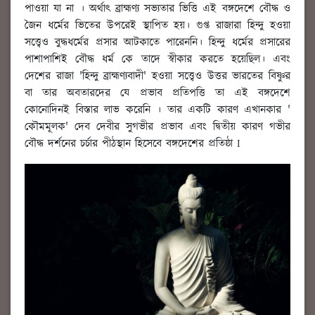
পাওয়া যা না । অর্থাৎ ব্রাহ্মণ্য সভ্যতার ভিত্তি এই বঙ্গদেশে বৌদ্ধ ও
জৈন ধর্মের ভিতের উপরেই স্থাপিত হয়। গুপ্ত রাজারা হিন্দু হওয়া
সত্ত্বেও বুদ্ধধর্মের প্রসার আটকাতে পারেননি। হিন্দু ধর্মের প্রসারের
পাশাপাশিই বৌদ্ধ ধর্ম কে তাদে স্বীকার করতে হয়েছিল। এবং
দেশের রাজা 'হিন্দু ব্রাহ্মণ্যবাদী' হওয়া সত্ত্বেও উত্তর ভারতের বিষ্ণুর
বা তার অবতারদের যে প্রভাব প্রতিপত্তি তা এই বঙ্গদেশে
কোনোদিনই বিস্তার লাভ করেনি । তার একটি কারণ এখানকার '
কৌমমূলক' দেব দেবীর সুগভীর প্রভাব এবং দ্বিতীয় কারণ গভীর
বৌদ্ধ দর্শনের চর্চার পীঠস্থান হিসেবে বঙ্গদেশের প্রতিষ্ঠা I