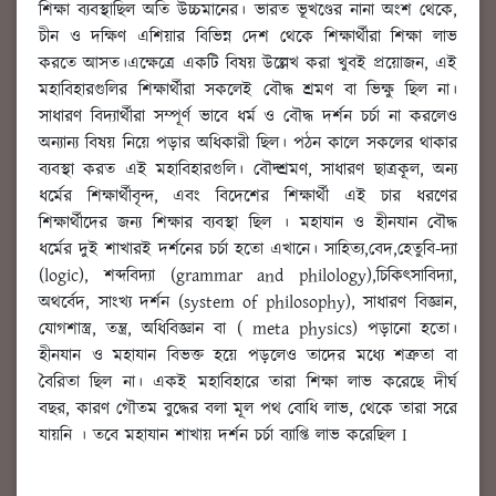
শিক্ষা ব্যবস্থাছিল অতি উচ্চমানের। ভারত ভূখণ্ডের নানা অংশ থেকে,
চীন ও দক্ষিণ এশিয়ার বিভিন্ন দেশ থেকে শিক্ষার্থীরা শিক্ষা লাভ
করতে আসত।এক্ষেত্রে একটি বিষয় উল্লেখ করা খুবই প্রয়োজন, এই
মহাবিহারগুলির শিক্ষার্থীরা সকলেই বৌদ্ধ শ্রমণ বা ভিক্ষু ছিল না।
সাধারণ বিদ্যার্থীরা সম্পূর্ণ ভাবে ধর্ম ও বৌদ্ধ দর্শন চর্চা না করলেও
অন্যান্য বিষয় নিয়ে পড়ার অধিকারী ছিল। পঠন কালে সকলের থাকার
ব্যবস্থা করত এই মহাবিহারগুলি। বৌদ্শ্রমণ, সাধারণ ছাত্রকূল, অন্য
ধর্মের শিক্ষার্থীবৃন্দ, এবং বিদেশের শিক্ষার্থী এই চার ধরণের
শিক্ষার্থীদের জন্য শিক্ষার ব্যবস্থা ছিল । মহাযান ও হীনযান বৌদ্ধ
ধর্মের দুই শাখারই দর্শনের চর্চা হতো এখানে। সাহিত্য,বেদ,হেতুবি-দ্যা
(logic), শব্দবিদ্যা (grammar and philology),চিকিৎসাবিদ্যা,
অথর্বেদ, সাংখ্য দর্শন (system of philosophy), সাধারণ বিজ্ঞান,
যোগশাস্ত্র, তন্ত্র, অধিবিজ্ঞান বা ( meta physics) পড়ানো হতো।
হীনযান ও মহাযান বিভক্ত হয়ে পড়লেও তাদের মধ্যে শত্রুতা বা
বৈরিতা ছিল না। একই মহাবিহারে তারা শিক্ষা লাভ করেছে দীর্ঘ
বছর, কারণ গৌতম বুদ্ধের বলা মূল পথ বোধি লাভ, থেকে তারা সরে
যায়নি । তবে মহাযান শাখায় দর্শন চর্চা ব্যাপ্তি লাভ করেছিল I