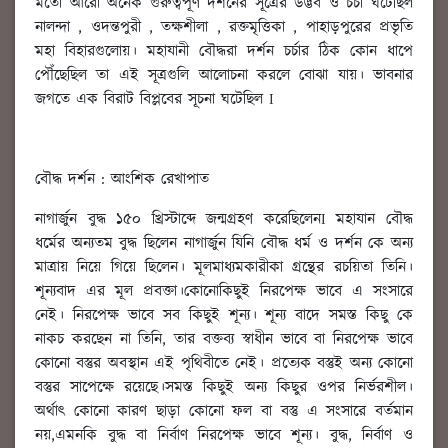
মতো আরো অনেক গুরুত্বপূর্ণ দর্শনের সূত্রের উদ্ভব ও চর্চা ঘটেছিল
নালন্দা , ওদন্তপুরী , তক্ষশীলা , রক্তমৃত্তিকা , পাহাড়পুরের প্রভৃতি
মহা বিহারগুলোয়। মহাযানী বৌদ্ধরা দর্শন চর্চার ঠিক কোন ধাপে
পৌঁছেছিল তা এই সূত্রগুলি আলোচনা করলে বোঝা যায়। ভাবনার
জগতে এক বিরাট বিপ্লবের সূচনা ঘটেছিল I
বৌদ্ধ দর্শন : আংশিক রেখাপাত
নাগার্জুন বুদ্ধ ১৫০ খ্রিস্টাব্দে জন্মগ্রহণ করেছিলেনI মহাযান বৌদ্ধ
ধর্মের অন্যতম বুদ্ধ ছিলেন নাগার্জুন যিনি বৌদ্ধ ধর্ম ও দর্শন কে অন্য
মাত্রায় নিয়ে গিয়ে ছিলেন। মূলমাধ্যমকারীকা গ্রন্থের রচয়িতা তিনি।
শূন্যবাদ এর মূল প্রবক্তা।কোনোকিছুই নিরপেক্ষ ভাবে এ সংসারে
নেই। নিরপেক্ষ ভাবে সব কিছুই শূন্য। শূন্য বাদে সমস্ত কিছু কে
নাকচ করছেন না তিনি, তার বক্তব্য স্বাধীন ভাবে বা নিরপেক্ষ ভাবে
কোনো বস্তুর অবস্থান এই পৃথিবীতে নেই। প্রত্যেক বস্তুই অন্য কোনো
বস্তুর সাপেক্ষে রয়েছে।সমস্ত কিছুই অন্য কিছুর ওপর নির্ভরশীল।
অর্থাৎ কোনো কারণ ছাড়া কোনো ফল বা বস্তু এ সংসারে বর্তমান
নয়,এমনকি বুদ্ধ বা নির্বাণ নিরপেক্ষ ভাবে শূন্য। বুদ্ধ, নির্বাণ ও