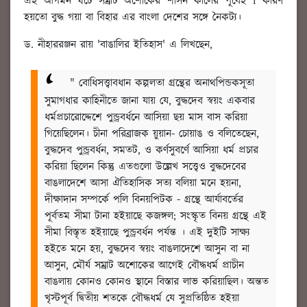
এই আগমন ঘটে সম্রাট অশোকের শাসন কালের পূর্বেই I কারণ
হয়তো বুদ্ধ গয়া বা বিহার এর বাংলা দেশের সঙ্গে নৈকট্য।
ড. নীহাররঞ্জন রায় 'বাঙালির ইতিহাস' এ লিখছেন,
" বোধিসত্ত্বাবধান কল্পলতা গ্রন্থের অনাথপিন্ডকসূতা
সুমাগধার কাহিনীতে জানা যায় যে, বুদ্ধদেব স্বয়ং একবার
ধর্মপ্রচারোদ্দেশে পুন্ড্রবর্ধনে আসিয়া ছয় মাস বাস করিয়া
গিয়েছিলেন। চীনা পরিব্রাজক য়ুয়ান- চোয়াঙ ও বলিতেছেন,
বুদ্ধদেব পুন্ড্রবর্ধন, সমতট, ও কর্ণসুবর্ণে আসিয়া ধর্ম প্রচার
করিয়া ছিলেন কিন্তু এতগুলো উল্লেখ সত্ত্বেও বুদ্ধদেবের
বাঙলাদেশে আসা ঐতিহাসিক সত্য বলিয়া মনে হয়না,
দীক্ষাদান সম্পর্কে পলি বিনয়পিটক - গ্রন্থে আর্যাবর্তের
পূর্বতম সীমা টানা হইয়াছে কজঙ্গল; সংস্কৃত বিনয় গ্রন্থে এই
সীমা বিস্তৃত হইয়াছে পুন্ড্রবর্ধন পর্যন্ত । এই দুইটি সাক্ষ্য
হইতে মনে হয়, বুদ্ধদেব স্বয়ং বাঙলাদেশে আসুন বা না
আসুন, মৌর্য সম্রাট অশোকের আগেই বৌদ্ধধর্ম প্রাচীন
বাঙলায় কোনও কোনও স্থানে বিস্তার লাভ করিয়াছিল। অন্তত
খৃস্টপূর্ব দ্বিতীয় শতকে বৌদ্ধধর্ম যে সুপ্রতিষ্ঠিত হইয়া