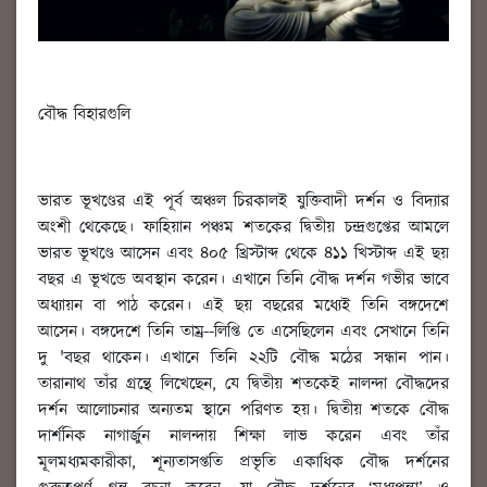
বৌদ্ধ বিহারগুলি
ভারত ভূখণ্ডের এই পূর্ব অঞ্চল চিরকালই যুক্তিবাদী দর্শন ও বিদ্যার
অংশী থেকেছে। ফাহিয়ান পঞ্চম শতকের দ্বিতীয় চন্দ্রগুপ্তের আমলে
ভারত ভূখণ্ডে আসেন এবং ৪০৫ খ্রিস্টাব্দ থেকে ৪১১ খিস্টাব্দ এই ছয়
বছর এ ভূখন্ডে অবস্থান করেন। এখানে তিনি বৌদ্ধ দর্শন গভীর ভাবে
অধ্যায়ন বা পাঠ করেন। এই ছয় বছরের মধ্যেই তিনি বঙ্গদেশে
আসেন। বঙ্গদেশে তিনি তাম্র--লিপ্তি তে এসেছিলেন এবং সেখানে তিনি
দু 'বছর থাকেন। এখানে তিনি ২২টি বৌদ্ধ মঠের সন্ধান পান।
তারানাথ তাঁর গ্রন্থে লিখেছেন, যে দ্বিতীয় শতকেই নালন্দা বৌদ্ধদের
দর্শন আলোচনার অন্যতম স্থানে পরিণত হয়। দ্বিতীয় শতকে বৌদ্ধ
দার্শনিক নাগার্জুন নালন্দায় শিক্ষা লাভ করেন এবং তাঁর
মূলমধ্যমকারীকা, শূন্যতাসপ্ততি প্রভৃতি একাধিক বৌদ্ধ দর্শনের