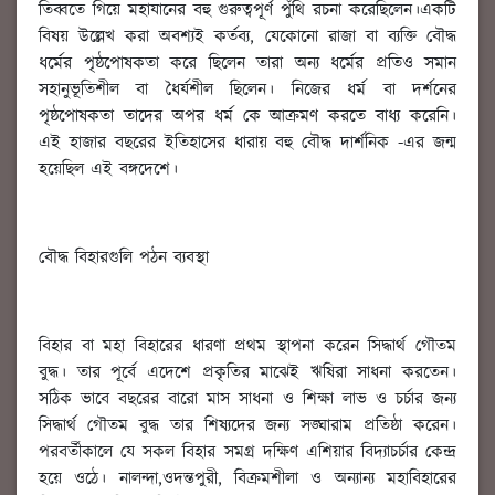
তিব্বতে গিয়ে মহাযানের বহু গুরুত্বপূর্ণ পুঁথি রচনা করেছিলেন।একটি
বিষয় উল্লেখ করা অবশ্যই কর্তব্য, যেকোনো রাজা বা ব্যক্তি বৌদ্ধ
ধর্মের পৃষ্ঠপোষকতা করে ছিলেন তারা অন্য ধর্মের প্রতিও সমান
সহানুভূতিশীল বা ধৈর্যশীল ছিলেন। নিজের ধর্ম বা দর্শনের
পৃষ্ঠপোষকতা তাদের অপর ধর্ম কে আক্রমণ করতে বাধ্য করেনি।
এই হাজার বছরের ইতিহাসের ধারায় বহু বৌদ্ধ দার্শনিক -এর জন্ম
হয়েছিল এই বঙ্গদেশে।
বৌদ্ধ বিহারগুলি পঠন ব্যবস্থা
বিহার বা মহা বিহারের ধারণা প্রথম স্থাপনা করেন সিদ্ধার্থ গৌতম
বুদ্ধ। তার পূর্বে এদেশে প্রকৃতির মাঝেই ঋষিরা সাধনা করতেন।
সঠিক ভাবে বছরের বারো মাস সাধনা ও শিক্ষা লাভ ও চর্চার জন্য
সিদ্ধার্থ গৌতম বুদ্ধ তার শিষ্যদের জন্য সঙ্ঘারাম প্রতিষ্ঠা করেন।
পরবর্তীকালে যে সকল বিহার সমগ্র দক্ষিণ এশিয়ার বিদ্যাচর্চার কেন্দ্র
হয়ে ওঠে। নালন্দা,ওদন্তপুরী, বিক্রমশীলা ও অন্যান্য মহাবিহারের