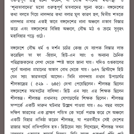
গুরুত্বপূর্ণ গ্রন্থ রচনা করেন, যা বৌদ্ধ দর্শনের ‘মধ্যপন্থা’ ও
‘শূন্যতাবাদের’ মতো গুরুত্বপূর্ণ মতবাদের সূচনা করে। বঙ্গদেশের
কথা বলতে গিয়ে নালন্দার কথা বলার মূল কারণ হল, দ্বিতীয় শতকে
নালন্দার প্রসার একই ভাবে বঙ্গদেশের নানা অঞ্চলে প্রভাব বিস্তার
করে এবং বঙ্গদেশের বিভিন্ন অঞ্চলে, বৌদ্ধ মঠ ও ক্রমে সুবৃহৎ
মহাবিহার গড়ে ওঠে।
বঙ্গদেশে বৌদ্ধ ধর্ম ও দর্শন চর্চার কেন্দ্র যে ব্যাপক বিস্তার লাভ
করেছিল তা ফা -হিয়ান, হিউ-এন স্যাং ও অন্যান্য চৈনিক
পরিব্রাজকদের লেখা থেকে স্পষ্ট ভাবে জানা যায়। যদিও গুপ্তকালের
পূর্বে অন্যান্য প্রমানের অভাব বোধ থেকে যায়। ৬৩৭ খ্রিস্টাব্দে হিউ
যেন স্যাং ভারতবর্ষে আসেন। তিনি নালন্দায় প্রধান উপাচার্যর
শীলভাদ্রের ( ৫২৯ - ৬৪৫) দেখা পেয়েছিলেন। শীলভদ্র ছিলেন
বঙ্গদেশের সমতটের বাসিন্দা। হিউ এন স্যাং এর শিক্ষক ছিলেন
শীলভদ্র। শীলভদ্র প্রধানতঃ যোগাচার্যের শিক্ষক ছিলেন। শীলভদ্র
সম্পর্কে একটি দারুন ঘটনার উল্লেখ পাওয়া যায়। ৩০ বছর বয়সে
দক্ষিণ ভারতের এক ব্রাহ্মণ পন্ডিত কে তর্কে পরাস্ত করে সে অঞ্চলে
একটি বিহার প্রতিষ্ঠা করেন শীলভদ্র, যা পরবর্তীতে সেই দেশের
রাজার অর্থে প্রতিপালিত হত। হিউয়েন স্যাং লিখেছেন, শীলভদ্র তখন