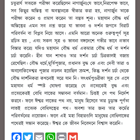
চতুরার্য সত্যকে পরীক্ষা করেছিলেন নাগার্জুনIযে ভাবে,নিরপেক্ষ ভাবে,
সব কিছুর অস্তিত্ব বা অবস্থানকে স্বীকার করা হয়, নাগার্জুন তাকে
পরীক্ষা করেন ও প্রমাণ করেন তা বস্তুত শূন্য। মহাযান বৌদ্ধ ধর্ম
অস্তিত্বের এমন সব প্রশ্ন করে যা ভাবনা ও দর্শন জগতে বিরাট
পরিবর্তন বা বিপ্লব নিয়ে আসে। এমনি আরো অনেক গুরুত্বপূর্ণ সূত্র
রচিত হয় , এবং সকল সূত্র ও ভাবনা বঙ্গদেশে গভীর ভাবে প্রভাব
বিস্তার করেI যদিও মহাযান বৌদ্ধ ধর্ম একমাত্র বৌদ্ধ ধর্ম বা দর্শন
চর্চা করেনি। হীন যান শাখাও তার দর্শন চর্চা চিরকালই বজায়
রেখেছিল। বৌদ্ধ ধর্মে,মূর্তিপূজার, প্রধানত বুদ্ধ কে এবং দেবী তারা ও
অবলোকিতেশ্বর পূজার প্রচলন হয়েছিল ক্রমশ, কিন্তু দর্শন চর্চা থেকে
বৌদ্ধ দার্শনিকরা কখনোই সরে যান নি। সৎধর্মপুণ্ডরীকা সূত্র তে এসে
মহাযান ধর্ম স্পষ্ট ঘোষণা করেছে যে প্রত্যেকেই বুদ্ধ এবং
প্রত্যেকেরই বোধি লাভের সম্ভাবনা বর্তমান। চিত্তই সে পথ নির্দেশ
করবে। ফলে ঈশ্বর লাভের পথ নয়, মানুষ হিসেবে তার চূড়ান্ত পূর্ণতা
লাভই প্রত্যেক বোধিসত্বের পথ। অবশ্য তার জন্য তার কর্মের
পরিবর্তনের প্রয়োজন। ফলে এই মহা বিহারগুলি মানুষের বোধিলাভের
পথেরই সন্ধান করেছে। ঈশ্বর কে জীবন নিবেদনে বিশ্বাস করেনি।
F
T
E
W
P
G
a
w
m
h
r
m