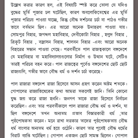
উল্লেখ করার কারণ হল, এই বিষয়টি স্পষ্ট করে তোলা যে যদিও
বুদ্ধের মূর্তি পূজার চল ঘটেছিল, কারণ অবলোকিতেশ্বের এর মূর্তি
পূজার পরিচয় পাওয়া যাচ্ছে, কিন্তু বৌদ্ধ দর্শনের চর্চা বা পাঠও গভীর
ভাবে বর্তমান ছিল। এর আরো অনেক উদাহরণ পাওয়া যায়।
সোমপুর বিহার, জগদ্দল মহাবিহার, দেবীকোটা বিহার , হলুদ বিহার ,
ত্রিকূট বিহার , বজ্রাসন বিহার, শালবন বিহার -এবং আরো অনেক
বিহারের সন্ধান পাওয়া গেছে। পরবর্তীতে পাল রাজত্বকালে বঙ্গদেশে
যে মহাবিহার বা মহাবিদ্যালয়গুলোর নির্মাণ ও উত্থান ঘটে, সেটিও
তারই পরিচয় বহন করে। পাল রাজত্বের পূর্বেও বঙ্গদেশের ছোট ছোট
রাজ্যগুলি, গভীর ভাবে বৌদ্ধ ধর্ম ও দর্শন চর্চা করেছে।
পাল রাজারা বঙ্গদেশ রাজা হিসেবে আসন গ্রহণ করেন অষ্টম শতকে।
গোপালের রাজ্যাভিষেকের কথা আমরা সকলেই জানি। তিনি কোনো
যুদ্ধ জয় করে রাজা হননি। জনগণ তাকে রাজা হিসেবে নির্বাচন
করেছিল। এবং তার পরবর্তীকালে পাল রাজারা বৌদ্ধ ধর্ম ও দর্শন, যা
ছিল বঙ্গদেশে তখন অন্যতম প্রভাব বিস্তারকারী ধর্ম ,তার
পৃষ্ঠপোষকতা করেন। মনে রাখা দরকার তাদের পৃষ্ঠপোষকতায় বৌদ্ধ
ধর্ম বাংলার অন্যতম ধর্ম হয়ে ওঠেনি। কারণ তার পূবেই বৌদ্ধ ধর্মের
বিরাট ব্যাপ্তি ঘটেছিল I গোপাল একজন ছোট সামন্ত ছিলেন। গোপাল