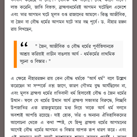
বসবাস করেছে এ দেশে। বৈদিক ধর্ম এদেশে সেই কালে প্রবেশ
লাভ করেনি, জাতি বিভক্ত, ব্রাহ্মণ্যধর্মেরই আগমন ঘটেছিল এদেশে
এবং তার আগমন ঘটে মূলত গুপ্ত রাজাদের আমলে। কিন্তু আজীবিক,
বা জৈন বা বৌদ্ধ ধর্মের আগমন ঘটে তার বহু পূর্বে। ড. নীহার রঞ্জন
রায় লিখছেন,
" জৈন, আজীবিক ও বৌদ্ধ ধর্মের পূর্বাভিযানকে
আশ্রয় করিয়াই প্রাচীন বাঙলায় আর্য - ধর্মকর্মের প্রাথমিক
সূচনা ও বিস্তার। "
এ ক্ষেত্রে নীহাররঞ্জন রায় কেন বৌদ্ধ ধর্মকে "আর্য ধর্ম" বলে উল্লেখ
করেছেন তা সম্পর্কে প্রশ্ন জাগে, কারণ গৌতম বুদ্ধ আর্যছিলেন না,
এবং মূলত ব্রাহ্মণ্য ধর্মের প্রতিবাদী ধর্ম হিসাবেই বৌদ্ধ ও জৈন ধর্মের
উত্থান। ফলে যে ধর্মের উত্থান আর্য ব্রাহ্মণ্য সভ্যতার বিরুদ্ধে, লিচ্ছবি
উপজাতির এক রাজকুমারের মধ্য দিয়ে তাকে আর্য ধর্ম বলতে
অবশ্যই আপত্তি রয়েছে। যাই হোক, তাঁর ও অন্যান্য ঐতিহাসিকদের
আলোচনা থেকে এ কথা স্পষ্ট, যে হিন্দু ব্রাহ্মণ্য ধর্মের আগমনের
আগেই বৌদ্ধ ধর্মের আগমন ও বিস্তার ব্যাপক রূপ ধারণ করে। এবং