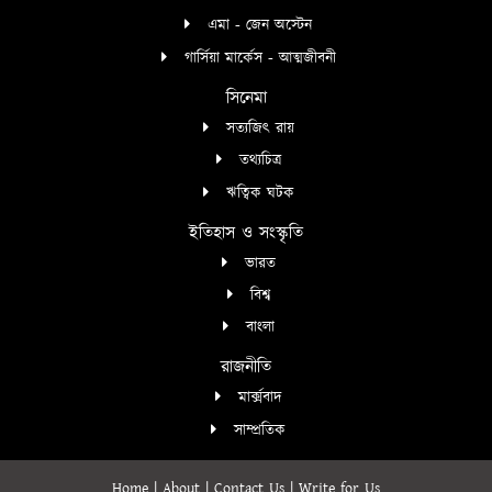
এমা - জেন অস্টেন
গার্সিয়া মার্কেস - আত্মজীবনী
সিনেমা
সত্যজিৎ রায়
তথ্যচিত্র
ঋত্বিক ঘটক
ইতিহাস ও সংস্কৃতি
ভারত
বিশ্ব
বাংলা
রাজনীতি
মার্ক্সবাদ
সাম্প্রতিক
Home
|
About
|
Contact Us
|
Write for Us