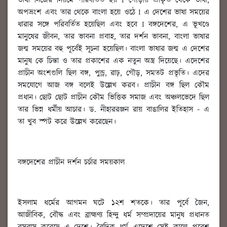
ভাষা নিজের নিয়মে পরিবর্তিত হয় I গৌড়ীয় প্রাকৃত থেকে ভাষা,
অপভ্রংশ এবং তার থেকে বাংলা হয়ে ওঠে I এ দেশের ভাষা সময়ের
ধারার সঙ্গে পরিবর্তিত হয়েছিল এবং হবে I বঙ্গদেশের, এ ভূখণ্ডে
মানুষের জীবন, তার ভাবনা প্রবাহ, তার দর্শন ভাবনা, বাংলা ভাষার
জন্ম সময়ের বহু পূর্বেই সূচনা হয়েছিল। বাংলা ভাষার জন্ম এ দেশের
মানুষ কে চিন্তা ও তার প্রকাশের এক নতুন অস্ত্র দিয়েছে। এদেশের
প্রাচীন অংশগুলি ছিল বঙ্গ, পুন্ড্র, রাঢ়, গৌড়, সমতট প্রভৃতি। এদের
সমযোগে আজ বঙ্গ বলেই উল্লেখ করব। প্রাচীন বঙ্গ ছিল কৌম
প্রধান। ছোট ছোট প্রাচীন কৌম ভিত্তিক সমাজ এবং অঞ্চলভেদে ছিল
তার ভিন্ন ধর্মীয় আচার। ড. নীহাররঞ্জন রায় বাঙালির ইতিহাস - এ
তা খুব স্পট করে উল্লেখ করেছেন।
বঙ্গদেশের প্রাচীন দর্শন চর্চার সময়কাল
ইসলাম ধর্মের আগমন ঘটে ১২শ শতকে। তার পূর্বে জৈন,
আজীবিক, বৌদ্ধ এবং ব্রাহ্মণ্য হিন্দু ধর্ম সম্প্রদায়ের মানুষ প্রধানত