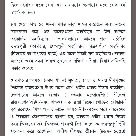
ছিলেন বৌদ্ধ। ফলে বোঝা যায় সাধারণের জনগণের মধ্যে বৌদ্ধ ধর্ম
স্বাভাবিক ছিল।
৮ম থেকে প্রায় ১২ শতক পর্যন্ত তাঁরা শাসন করেছেন এবং তাঁদের
সময়কালে গড়ে ওঠে অনেকগুলো মহাবিহার যা ছিল আসলে
তৎকালীন মহাবিদ্যালয়। পালরাজাদের আমলে গড়ে উঠেছিল
ওদন্তপুরী মহাবিহার, সোমপুরী মহাবিহার, বিক্রমশীলা মহাবিহার
(বিহারের ভাগলপুরের কাছে) এর মতো বিরাট সব মহাবিহার। নালন্দা
অবশ্যই তখন সমগ্র ভারত ভূখণ্ডে ও দক্ষিণ এশিয়ায় বিরাট প্রতিপত্তি
বিস্তার করেছে।
দেবপালের আমলে (নবম শতক) সুমাত্রা, জাভা ও মালয় দ্বীপপুঞ্জের
শৈলেন্দ্র রাজবংশের উপর বাংলা দেশ গভীর প্রভাব বিস্তার করেছিল।
দেবপালের আমলে জাভার ( বর্তমান ইন্দোনেশিয়া) শীলেন্দ্র
রাজবংশের(অষ্টম/নবম শতক) এক রাজা ছিলেন গৌড়ের বৌদ্ধাচার্য
কুমারঘোষের শিষ্য।পাল রাজাদের আমলেই তিব্বতের সঙ্গে বঙ্গদেশের
ও বিহারের যোগাযোগের স্থাপনা হয়, মহাযান গভীর প্রভাব বিস্তার
করে তিব্বতে। এই তিব্বতই পরবর্তী বিপদকালে বহু গুরুত্বপূর্ণ পুঁথি
সংরক্ষন করে রেখেছিল। অতীশ দীপঙ্কর শ্রীজ্ঞান (৯৮২- ১০৫৪)