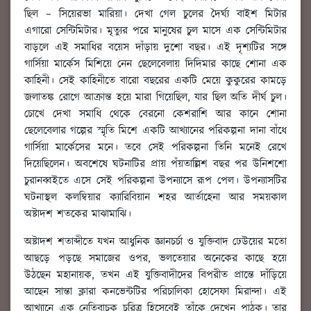
ছিল – সিয়েরভা মারিয়া। দেখা গেল চুলের দৈর্ঘ্য বাইশ মিটার
এগারো সেন্টিমিটার। মৃত্যুর পরে মানুষের চুল মাসে এক সেন্টিমিটার
বাড়লে এই সমাধির বয়েস দাঁড়ায় দুশো বছর। এই দৃশ্যটির সঙ্গে
গার্সিয়া মার্কেস মিশিয়ে নেন ছেলেবেলায় দিদিমার কাছে শোনা এক
কাহিনী। সেই কাহিনীতে বারো বছরের একটি মেয়ে কুকুরের কামড়ে
জলাতঙ্ক রোগে আক্রান্ত হয়ে মারা গিয়েছিল, যার ছিল অতি দীর্ঘ চুল।
চোখে দেখা সমাধি থেকে বেরনো কেশরাশি আর কানে শোনা
ছেলেবেলার গল্পের স্মৃতি মিশে একটি আখ্যানের পরিকল্পনা দানা বাঁধে
গার্সিয়া মার্কেসের মনে। তবে সেই পরিকল্পনা তিনি মনেই রেখে
দিয়েছিলেন। অবশেষে ঘটনাটির প্রায় পঁয়তাল্লিশ বছর পর উনিশশো
চুরানব্বইতে এসে সেই পরিকল্পনা উপন্যাসে রূপ পেল। উপন্যাসটির
ঘটনাস্থল কলম্বিয়ার ক্যারিবিয়ান শহর আর্তাহেনা আর সময়কাল
অষ্টাদশ শতকের মাঝামাঝি।
অষ্টাদশ শতাব্দীতে যখন আধুনিক জ্ঞানচর্চা ও যুক্তিবাদ ঢেউয়ের মতো
আছড়ে পড়ছে সমাজের ওপর, ভলতেয়ার অনেকের কাছে হয়ে
উঠছেন মহানায়ক, তখন এই যুক্তিবাদীদের বিপরীত প্রান্তে দাঁড়িয়ে
আছেন সান্তা ক্লারা কনভেন্টটির পরিচালিকা হোসেফা মিরান্দা। এই
আখ্যানে এক নেতিবাচক চরিত্র হিসেবেই তাঁকে দেখেন পাঠক। তার