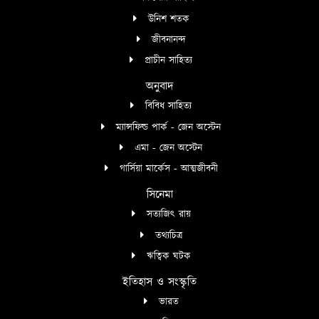
উনিশ শতক
জীবনানন্দ
প্রাচীন সাহিত্য
অনুবাদ
বিবিধ সাহিত্য
ম্যান্সফিল্ড পার্ক - জেন অস্টেন
এমা - জেন অস্টেন
গার্সিয়া মার্কেস - আত্মজীবনী
সিনেমা
সত্যজিৎ রায়
তথ্যচিত্র
ঋত্বিক ঘটক
ইতিহাস ও সংস্কৃতি
ভারত