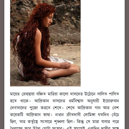
মায়ের স্নেহছায়া বঞ্চিত মারিয়া কালো দাসদের উঠোনে লালিত পালিত
হতে থাকে। আফ্রিকান দাসদের ধর্মবিশ্বাস অনুযায়ী ইয়োরুবান
দেবতাদের পুজো করতে শেখে। শেখে আফ্রিকান গান আর বেশ
কয়েকটি আফ্রিকান ভাষা। প্রধান ক্রীতদাসী দোমিঙ্গা যতদিন বেঁচে
ছিল, তার কর্তৃত্বে সংসারে শৃঙ্খলা ছিল। কিন্তু সে মারা যাবার পরে
নৈরাজ্যে ভরে উঠল গোটা সংসার। এই সময়েই একদিন দাসীর সঙ্গে