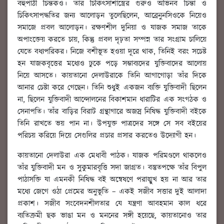
বহুপাঠী চিন্তকও। তাঁর চিকিৎসাশাস্ত্রের গুরুও অভিনব চিন্তা ও
চিকিৎসাপদ্ধতির জন্য আলোড়ন তুলেছিলেন, আব্রেনুনসিওকে নিয়েও
সমাজে প্রবল আলোড়ন। রক্ষণশীল দুনিয়া ও যাজক সমাজ তাকে
অপাংক্তেয় করতে চায়, কিন্তু প্রবল দৃঢ়তা সম্পন্ন তার সংগ্রাম চালিয়ে
যেতে বধ্যপরিকর। নিজে বশীভূত হওয়া দূরে থাক, তিনিই বরং সচেষ্ট
হন যাজকবৃত্তের মধ্যেও ঢুকে পড়ে সম্ভাব্যদের যুক্তিবাদের আলোয়
নিয়ে আসতে। কায়তানো দেলাউরাকে তিনি আগাগোড়া তাঁর দিকে
আনার চেষ্টা করে গেছেন। তিনি শুধুই একজন ব্যক্তি যুক্তিবাদী ছিলেন
না, ছিলেন যুক্তিবাদী আন্দোলনের বিকাশমান ধারাটির এক সংগঠক ও
সেনাপতি। তাঁর বাড়ির বিরাট গ্রন্থাগারে অজস্র নিষিদ্ধ যুক্তিবাদী বইকে
তিনি রাখতে ভয় পান না। উপযুক্ত পাত্রদের সঙ্গে সে সব বইয়ের
পরিচয় করিয়ে দিয়ে সেগুলির প্রচার প্রসার করতেও উদ্যোগী হন।
কায়তানো দেলাউরা এক মেধাবী পাঠক। যাজক পরিমণ্ডলে থাকলেও
তাঁর যুক্তিবাদী মন ও সুকুমারবৃত্তি সদা জাগ্রত। বস্তুতপক্ষে তাঁর বিপুল
পাঠাসক্তি যা এমনকী নিষিদ্ধ বই অন্বেষণে পরাঙ্মুখ হয় না আর তার
মধ্যে জেগে ওঠা প্রেমের অনুভূতি – একই সজীব সত্তার দুই আলাদা
প্রকাশ। সজীব সংবেদনশীলতার যে যন্ত্রণা আবহমান কাল ধরে
ব্যতিক্রমী ছক ভাঙা মন ও মননের সঙ্গী হয়েছে, কায়তানোও তার