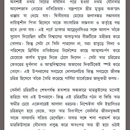
অবশ্যই প্রথম বিয়ের দীর্ঘদিন পরে হওয়া প্রথম যৌনতার
আবেশজাত প্রেমের প্রতিক্রিয়ায়। বজ্রপাতে স্ত্রীর মৃত্যুর অকস্মাৎ
ধাক্কায় যা থেমে যায়। দ্বিতীয়বার মেয়ের জলাতঙ্কর সম্ভাবনায়
দায়িত্বশীল পিতা হিসেবে তাকে সাংসারিক বাস্তবতা ও কর্তৃত্বে লগ্ন
হতে দেখা যায়। এই পর্বে ডাক্তার আব্রেনুনসিওর সঙ্গে আলাপ তাঁকে
সুযোগ দিয়েছিল ধর্মীয় বিশ্বাসের অসাড়তার বীজটিকে মহীরূহ করে
তোলার। কিন্তু সেটা যে তিনি পারলেন না, বরং হাতুড়ে বিদ্যা ও
পরিশেষে খ্রিস্টিয় প্রতিষ্ঠানের নির্দেশের কাছে আত্মসমর্পণ করে
মেয়েকে কার্যত মৃত্যুর দিকে ঠেলে দিলেন – সেটা তার চরিত্রের
ভেতরের দুর্বলতা ও আত্মবিশ্বাসের অভাবের দিকটিকেই স্পষ্ট করে
তোলে। এই উপন্যাসের সবচেয়ে দোলাচলচিত্ত কিন্তু সবচেয়ে জীবন্ত
চরিত্র হিসেবে তাঁকে তৈরি করেছে গার্সিয়া মার্কেজের জাদুকরী কলম।
বের্নার্দা চরিত্রটিও শেষপর্যন্ত হতাশার অন্ধকারে মারকুইসের মতোই
হারিয়ে যায় এই উপন্যাসে। কিন্তু এই চরিত্রটির গঠন বা ভিত্তি তার
স্বামীর চেয়ে একেবারেই আলাদা ধরনের। নিশ্চেষ্টতা যদি ইগ্নাসিওর
চরিত্রমূল হয়ে থেকে, তবে তার বিপ্রতীপে বের্নার্দার জীবনতৃষ্ণাই
তাকে বাল্যাবধি সক্রিয় রেখেছিল। বাবার সঙ্গে শলা পরামর্শ করে
মারকিউসকে যৌনতায় প্রলুব্ধ করে অতঃপর তার স্ত্রী হয়ে ওঠাই