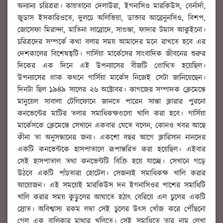
অন্যান্য চরিত্ররা। কায়তানো দেলাউরা, ইগনাসিও মারকিউস, বের্নার্দা,
জুডাস ইসকারিওতে, দুলচে অলিভিয়া, ডাক্তার আব্রেনুনসিও, বিশপ,
জোসেফা মিরান্দা, মাতিনা লাব্রোদে, সাগুন্তা, ফাদার টমাস আকুইনো।
চরিত্রদের সম্পর্কে কথা বলার সময় আমাদের মনে রাখতে হবে এর
দেশকালের বিশেষত্বটি। গার্সিয়া মার্কেসের সাংবাদিক জীবনের শুরুর
দিকের এক দিনে এই উপন্যাসের বীজটি প্রোথিত হয়েছিল।
উপন্যাসের প্রাক কথনে গার্সিয়া মার্কেস নিজেই সেটা জানিয়েছেন।
দিনটা ছিল ১৯৪৯ সালের ২৬ অক্টোবর। কাগজের সম্পাদক ক্লেমেন্তে
মানুয়েল সাবালা টেলিফোনে জানতে পারেন সান্তা ক্লারার পুরনো
কনভেন্টের মাটির তলার সমাধিকক্ষগুলো খালি করা হবে। গার্সিয়া
মার্কেসকে ক্লেমেন্তে সেখানে একবার যেতে বলেন, কোনও খবর আছে
কীনা তা অনুসন্ধানের জন্য। একশো বছর আগে ক্লারিসান নানদের
একটি কনভেন্টকে হাসপাতালে রূপান্তরিত করা হয়েছিল। এইবার
সেই হাসপাতাল তথা কনভেন্টটি বিক্রি হয়ে যাচ্ছে। সেখানে গড়ে
উঠবে একটি পাঁচতারা হোটেল। সেজন্যই সমাধিকক্ষ খালি করার
আয়োজন। এই সময়েই মারকিউস দন ইগনাসিওর পাশের সমাধিটি
খালি করার সময় কুড়ুলের আঘাতে হঠাৎ বেরিয়ে এল চুলের একটি
স্রোত। অবিশ্বাস্য রকম লম্বা সেই চুলের উৎস খোঁজ করে পৌঁছনো
গেল এক বালিকার মাথার খুলিতে। সেই সমাধিতে তার নাম লেখা