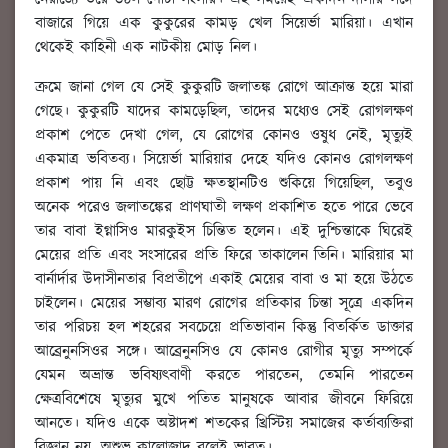
বাজারে গিয়ে এক কুকুরের কামড় খেল সিয়ের্ভা মারিয়া। এখান
থেকেই কাহিনী এক নাটকীয় মোড় নিল।
ক্রমে জানা গেল যে সেই কুকুরটি জলাতঙ্ক রোগে আক্রান্ত হয়ে মারা
গেছে। কুকুরটি যাদের কামড়েছিল, তাদের মধ্যেও সেই রোগলক্ষণ
প্রকাশ পেতে দেখা গেল, যে রোগের কোনও ওষুধ নেই, মৃত্যুই
একমাত্র ভবিতব্য। সিয়ের্ভা মারিয়ার দেহে যদিও কোনও রোগলক্ষণ
প্রকাশ পায় নি এবং ছোট্ট ক্ষতস্থানটিও শুকিয়ে গিয়েছিল, তবুও
অনেক পরেও জলাতঙ্কের প্রাণঘাতী লক্ষণ প্রকাশিত হতে পারে ভেবে
তার বাবা ইগ্নাসিও মারকুইস চিন্তিত হলেন। এই দুশ্চিন্তাকে ঘিরেই
মেয়ের প্রতি এবং সংসারের প্রতি ফিরে তাকালেন তিনি। মারিয়ার মা
বার্নার্দার উদাসীনতার বিপ্রতীপে একাই মেয়ের বাবা ও মা হয়ে উঠতে
চাইলেন। মেয়ের সম্ভাব্য মারণ রোগের প্রতিকার চিন্তা সূত্রে একদিন
তার পরিচয় হল শহরের সবচেয়ে প্রতিভাবান কিন্তু বিতর্কিত ডাক্তার
আব্রেনুনসিওর সঙ্গে। আব্রেনুনসিও যে কোনও রোগীর মৃত্যু সম্পর্কে
যেমন অভ্রান্ত ভবিষ্যৎবাণী করতে পারতেন, তেমনি পারতেন
ক্ষেত্রবিশেষে মৃত্যুর মুখে পতিত মানুষকে আবার জীবনে ফিরিয়ে
আনতে। যদিও একে অষ্টাদশ শতকের খ্রিস্টিয় সমাজের কর্তাব্যক্তিরা
বিজ্ঞান নয়, অশুভ কালোজাদু বলেই ভাবত।