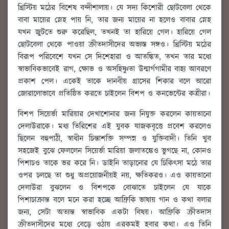
খ্রিস্টিয় মঠের বিশেষ বন্দীশালায়। যে সদ্য কিশোরী ছোটবেলা থেকে
বাবা মায়ের স্নেহ পায় নি, তার জন্য মায়ের না হলেও বাবার স্নেহ
যখন জুটতে শুরু করেছিল, তখনই তা হারিয়ে গেল। হারিয়ে গেল
ছোটবেলা থেকে পাওয়া ক্রীতদাসীদের অভ্যস্ত সঙ্গও। খ্রিস্টিয় মঠের
বিরূপ পরিবেশে যখন সে দিশেহারা ও আতঙ্কিত, তখন তার মধ্যে
স্বাভাবিকভাবেই রাগ, ক্ষোভ ও অসহিষ্ণুতা উন্মার্গগামীর বাহ্য আবরণে
প্রকাশ পেল। একেই তাকে দানবীয় গ্রাসের শিকার বলে আরো
জোরালোভাবে প্রতিষ্ঠিত করতে চাইলেন বিশপ ও কনভেন্টের কত্রীরা।
বিশপ সিয়ের্ভা মারিয়ার দেখাশোনার জন্য নিযুক্ত করলেন কায়তানো
দেলাউরাকে। মধ্য তিরিশের এই যুবক যাজকবৃত্তে প্রবেশ করলেও
ছিলেন বহুপাঠী, স্বাধীন চিন্তাশক্তি সম্পন্ন ও যুক্তিবাদী। তিনি খুব
সহজেই বুঝে ফেললেন সিয়ের্ভা মারিয়া জলাতঙ্কেও ভুগছে না, কোনও
পিশাচও তাকে ভর করে নি। ডাইনি তাড়ানোর যে চিকিৎসা মঠে তার
ওপর চলছে তা শুধু অপ্রয়োজনীয়ই নয়, ক্ষতিকরও। এও কায়তানো
দেলাউরা বুঝলেন ও বিশপকে বোঝাতে চাইলেন যে যাকে
পিশাচাক্রান্ত বলে মনে করা হচ্ছে আফ্রিকি ভাষায় গান ও কথা বলার
জন্য, সেটা অত্যন্ত স্বাভাবিক একটা বিষয়। আফ্রিকি ক্রীতদাস
ক্রীতদাসীদের মধ্যে বেড়ে ওঠায় এরকমই হবার কথা। এও তিনি