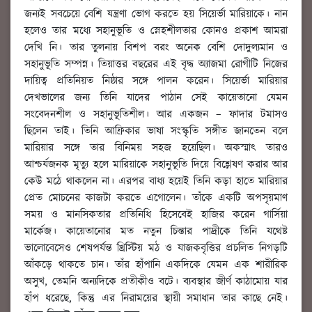
জন্যই সবচেয়ে বেশি যন্ত্রণা ভোগ করতে হয় সিয়ের্ভা মারিয়াকে। নান
হলেও তার মধ্যে সহানুভূতি ও স্নেহশীলতার কোনও প্রকাশ আমরা
দেখি নি। তার তুলনায় বিশপ বরং অনেক বেশি দোদুল্যমান ও
সহানুভূতি সম্পন্ন। তিয়াত্তর বছরের এই বৃদ্ধ অ্যাজমা রোগীটি নিজের
দায়িত্ব প্রতিনিয়ত নিষ্ঠার সঙ্গে পালন করেন। সিয়ের্ভা মারিয়ার
দেখভালের জন্য তিনি যাদের পাঠান সেই কায়েতানো যেমন
সংবেদনশীল ও সহানুভূতিশীল। আর একজন – ফাদার টমাসও
ছিলেন তাই। তিনি আফ্রিকার ভাষা সংস্কৃতি সঙ্গীত জানতেন বলে
মারিয়ার সঙ্গে তার বিনিময় সহজ হয়েছিল। অকস্মাৎ তারও
আশ্চর্যজনক মৃত্যু হলে মারিয়াকে সহানুভূতি দিয়ে বিশ্লেষণ করার আর
কেউ মঠে থাকলেন না। এরপর বাধ্য হয়েই তিনি কড়া হাতে মারিয়ার
প্রেত মোচনের কাজটা করতে এগোলেন। তাঁকে একটি অপসৃয়মাণ
সময় ও মানসিকতার প্রতিনিধি হিসেবেই হাজির করেন গার্সিয়া
মার্কেজ। কায়েতানোর মত নতুন চিন্তার পাদ্রীকে তিনি যথেষ্ট
ভালোবেসেও শেষপর্যন্ত খ্রিস্টিয় মঠ ও যাজকবৃত্তির প্রচলিত নিগড়টি
আঁকড়ে থাকতে চান। তাঁর হাঁপানি একদিকে যেমন এক শারীরিক
অসুখ, তেমনি অন্যদিকে প্রতীকীও বটে। ব্যবস্থার জীর্ণ কাঠামোয় যার
হাঁপ ধরেছে, কিন্তু এর নিরাময়ের স্থায়ী সমাধান তার কাছে নেই।