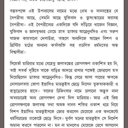
বস্তুতপক্ষে এই উপন্যাসের নামের মধ্যে প্রেম ও দানবত্বের যে
বৈপরীত্য আছে, তেমনি আছে যুক্তিবাদ ও কুসংস্কারের ভয়াবহ
বৈপরীত্য। এই বৈপরীত্যের একদিকে যদি দাঁড়িয়ে থাকেন বিজ্ঞান,
যুক্তিবাদ ও জ্ঞানতৃষ্ণার প্রেমে স্নাত ডাক্তার আব্রেনুনসিও এবং তরুণ
যাজক কায়তানো দেলাউরা, তাহলে অন্যদিকে আছেন বিশপ ও
খ্রিস্টিয় মঠের অন্যান্য কর্তাব্যক্তি সহ প্রচলিত ধর্মমতের অন্ধ
বিশ্বাসীরা।
সিয়ের্ভা মারিয়ার মধ্যে যেহেতু জলাতঙ্কের রোগলক্ষণ প্রকাশিত হয় নি,
তাই সতর্ক দৃষ্টিতে তাকে বাড়ির আদরে রাখার পক্ষেই জোরালো মত
দিয়েছিলেন ডাক্তার আব্রেনুনসিও। কিন্তু সেরে আসা পায়ের ক্ষতকে
দোলাচলতায় ভোগা ইগ্নাসিও মারকুইস ছেড়ে দিলেন তুকতাককারী ও
হাতুড়েদের হাতে। তাদের চিকিৎসার নামে চালানো অদ্ভুত নানা
অত্যাচারেই অন্য রোগলক্ষণ দেখা দিল মারিয়ার। আর এই ভিন্ন
রোগলক্ষণকে জলাতঙ্ক তথা অশুভ দানব শক্তির প্রকাশ ধরে নিয়ে
বিশপ ইগ্নাসিও মারকুইসকে জোর করলেন মেয়েকে এক কনভেন্টে
ধর্মবিচারের প্রকোষ্টে ছেড়ে দিতে। দুর্বল মনের মারকুইস সে নির্দেশ
অমান্য করতে পারলেন না। মন না মানলেও মেয়েকে রেখে আসলেন