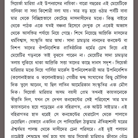
সিয়ের্ভা মারিয়া এই উপন্যাসের নায়িকা। বারো বছরের এই মেয়েটিকে
বালিকা বা সদ্য কিশোরী বলা যায়। তার বড় হয়ে ওঠার পর্বটি বাবা
মার থেকে বিচ্ছিন্নভাবে কেটেছে দাসদাসীদের মধ্যে। কিন্তু বাইরে
থেকে পাঠক একে যতই বঞ্চনা হিসেবে দেখুক সে একেই অভ্যাস
থেকে আসক্তির পর্যায়ে নিয়ে গেছে। শিখে নিয়েছে আফ্রিকি দাসদের
ধর্মবিশ্বাস, সংস্কৃতি আর ভাষা। সাদা চামড়ার নানদের কনভেন্ট বা
বিশপ তাদের ঔপনিবেশিক প্রাতিষ্ঠানিক ধর্মের চোখ দিয়ে এই
মেয়েটির গড়নকে তাই বুঝতে পারেন না। মেয়েটির সাদা চামড়ার
তলায় লুকিয়ে থাকা আফ্রিকি সত্তা তাদের কাছে দানস সদৃশ। সিয়ের্ভা
মারিয়ার মধ্যে দিয়ে গার্সিয়া মার্কেস উপনিবেশকারী আর উপনিবেশিত
(কলোনাইজার ও কলোনাইজড) গোষ্ঠীর দ্বন্দ্ব সংঘাতের কিছু মৌলিক
দিক তুলে আনেন, যা ছিল লাতিন আমেরিকান সংস্কৃতির এক মৌল
দিক। সিয়ের্ভা মারিয়ার অসম বয়সী প্রেম তখনই কায়তানোকে
স্বীকৃতি দিল, যখন সে দেখল কনভেন্টের সেই পরিবেশে তার মত
কায়তানোও হয়ে পড়েছেন এক বহিরাগত, এক আউট সাইডার। এই
বহিরাগতর হাত ধরেই সে কনভেন্টের ঘেরাটোপ থেকে পালাতে
চেয়েছিল। যেভাবে একদিন সে পালিয়েছিল ঠাকুমার ঐতিহ্যশালী ঘরের
ঐশ্বর্যময় পালঙ্ক থেকে দাসীদের চেনা পরিসরে। এই দুই পলায়ন
প্রচেষ্টাই শেষমেষ ব্যর্থ হয়ে যায় আর সিয়ের্ভা মারিয়াও জীবনে বেঁচে