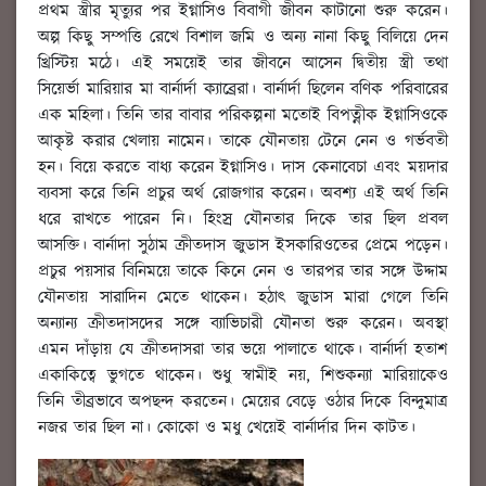
প্রথম স্ত্রীর মৃত্যুর পর ইগ্নাসিও বিবাগী জীবন কাটানো শুরু করেন।
অল্প কিছু সম্পত্তি রেখে বিশাল জমি ও অন্য নানা কিছু বিলিয়ে দেন
খ্রিস্টিয় মঠে। এই সময়েই তার জীবনে আসেন দ্বিতীয় স্ত্রী তথা
সিয়ের্ভা মারিয়ার মা বার্নার্দা ক্যাব্রেরা। বার্নার্দা ছিলেন বণিক পরিবারের
এক মহিলা। তিনি তার বাবার পরিকল্পনা মতোই বিপত্নীক ইগ্নাসিওকে
আকৃষ্ট করার খেলায় নামেন। তাকে যৌনতায় টেনে নেন ও গর্ভবতী
হন। বিয়ে করতে বাধ্য করেন ইগ্নাসিও। দাস কেনাবেচা এবং ময়দার
ব্যবসা করে তিনি প্রচুর অর্থ রোজগার করেন। অবশ্য এই অর্থ তিনি
ধরে রাখতে পারেন নি। হিংস্র যৌনতার দিকে তার ছিল প্রবল
আসক্তি। বার্নাদা সুঠাম ক্রীতদাস জুডাস ইসকারিওতের প্রেমে পড়েন।
প্রচুর পয়সার বিনিময়ে তাকে কিনে নেন ও তারপর তার সঙ্গে উদ্দাম
যৌনতায় সারাদিন মেতে থাকেন। হঠাৎ জুডাস মারা গেলে তিনি
অন্যান্য ক্রীতদাসদের সঙ্গে ব্যাভিচারী যৌনতা শুরু করেন। অবস্থা
এমন দাঁড়ায় যে ক্রীতদাসরা তার ভয়ে পালাতে থাকে। বার্নার্দা হতাশ
একাকিত্বে ভুগতে থাকেন। শুধু স্বামীই নয়, শিশুকন্যা মারিয়াকেও
তিনি তীব্রভাবে অপছন্দ করতেন। মেয়ের বেড়ে ওঠার দিকে বিন্দুমাত্র
নজর তার ছিল না। কোকো ও মধু খেয়েই বার্নার্দার দিন কাটত।