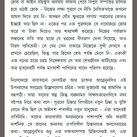
হোক বা আইন বহির্ভূত ব্যবসায় সাফল্য পেয়ে বিপুল সম্পত্তির মালিক
হয়ে ওঠাই হোক – নিজের লক্ষ্য পূরণে সে নীতি নৈতিকতাকে কখনো
আমল দিতে চায় নি। অসম্ভব যৌন ক্ষুধাকে লাগাম পরানোর কোনও
ইচ্ছাই তার ছিল না। একের পর এক পুরুষকে সে প্রয়োজনে জোর
করে বা টাকা দিয়েও তার শয্যাসঙ্গী করেছে। নিজের গর্ভজাত
সন্তানের প্রতি তার মধ্যে যে ধরনের বীতরাগ দেখা গিয়েছে, তাও
বিরল ব্যতিক্রমী। সে যেন তেন প্রকারে নিজেকে সুখী দেখতে ও
রাখতে চেয়েছিল, কিন্তু তার হিসেব শেষ পর্যন্ত মেলে নি। একাকী
এক বনের মধ্যে চরম নিঃসঙ্গতায় সে তার শেষজীবন কাটিয়েছে এবং
তার মৃতদেহটি পর্যন্ত মাংসাশী পাখিদের খাদ্যে পরিণত হয়েছে।
নিঃসন্দেহে কায়তানো দেলাউরা আর ডাক্তার আব্রেনুনসিও এই
উপন্যাসের সবচেয়ে উল্লেখযোগ্য চরিত্র। তারা দুজনেই বহু ভাষাবিদ ও
বহুপাঠী। তারা তাদের স্বল্প কিন্তু ব্যঞ্জনাময় সাক্ষাৎকারগুলিতে নানা
বইপত্র নিয়ে কথা বলে। পুরনো চিন্তার বিপরীতে নতুন চিন্তা ও যুক্তি
বোধে দীপ্ত ছিল যে অষ্টাদশ শতাব্দীর নতুন মানুষেরা – এঁরা তাদেরই
প্রতিনিধি। তাদের কথাবার্তায় অন্যান্যদের পাশাপাশি শুনি ফরাসী
দার্শনিক সে কালের অন্যতম প্রগতিশীল চিন্তানায়ক ভলতেয়ারের
কথা। আব্রেনুনসিও শুধু এক দক্ষতাসম্পন্ন চিকিৎসকই নন, এক