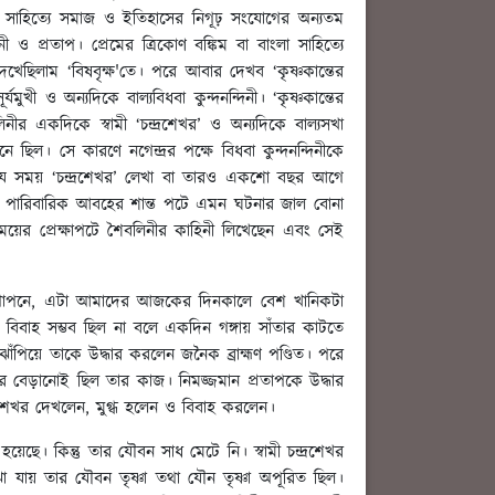
্কিম সাহিত্যে সমাজ ও ইতিহাসের নিগূঢ় সংযোগের অন্যতম
 ও প্রতাপ। প্রেমের ত্রিকোণ বঙ্কিম বা বাংলা সাহিত্যে
েখেছিলাম ‘বিষবৃক্ষ'তে। পরে আবার দেখব ‘কৃষ্ণকান্তের
খী ও অন্যদিকে বাল্যবিধবা কুন্দনন্দিনী। ‘কৃষ্ণকান্তের
ীর একদিকে স্বামী ‘চন্দ্রশেখর’ ও অন্যদিকে বাল্যসখা
িল। সে কারণে নগেন্দ্রর পক্ষে বিধবা কুন্দনন্দিনীকে
্ধে, যে সময় ‘চন্দ্রশেখর’ লেখা বা তারও একশো বছর আগে
্রামীণ পারিবারিক আবহের শান্ত পটে এমন ঘটনার জাল বোনা
ের প্রেক্ষাপটে শৈবলিনীর কাহিনী লিখেছেন এবং সেই
ল গোপনে, এটা আমাদের আজকের দিনকালে বেশ খানিকটা
 বিবাহ সম্ভব ছিল না বলে একদিন গঙ্গায় সাঁতার কাটতে
ঁপিয়ে তাকে উদ্ধার করলেন জনৈক ব্রাহ্মণ পণ্ডিত। পরে
 করে বেড়ানোই ছিল তার কাজ। নিমজ্জমান প্রতাপকে উদ্ধার
রশেখর দেখলেন, মুগ্ধ হলেন ও বিবাহ করলেন।
। কিন্তু তার যৌবন সাধ মেটে নি। স্বামী চন্দ্রশেখর
 যায় তার যৌবন তৃষ্ণা তথা যৌন তৃষ্ণা অপূরিত ছিল।