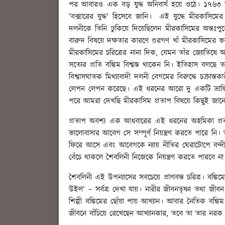
পর আবারও এক বড় যুদ্ধ অনিবার্য হয়ে ওঠে। ১৭৬৩ 
'বক্সারের যুদ্ধ' হিসেবে জানি। এই যুদ্ধে মীরকাসিমে
দলনীকে তিনি ঢুকিয়ে দিয়েছিলেন মীরকাসিমের অন্তঃপু
বারুদ বিষয়ে দক্ষতার কারণে গুরগণ খাঁ মীরকাসিমের ভর
মীরকাসিমের চরিত্রের নানা দিক, যেমন তাঁর জ্যোতিষে আস্
সত্যের প্রতি বঙ্কিম বিশ্বস্ত থাকেন নি। ইতিহাস বলছ
বিশ্বাসঘাতক মিথ্যাবাদী দলনী বেগমের বিরুদ্ধে চক্রা
লেপন লেপন করেছে। এই ধরনের আরো দু একটি ভ্রান্তি 
পরে আমরা দেখছি মীরকাসিম প্রতাপ বিষয়ে কিছুই জানে
প্রতাপ অবশ্য এক আধবারের এই ধরনের অহমিকা প্রকা
ভালোবাসার আবেগ সে সম্পূর্ণ নিয়ন্ত্রণ করতে পারে নি।
ফিরে আসে এবং আবেগকে ন্যায় নীতির ঘেরাটোপে বন্দী 
বেঁচে থাকলে শৈবলিনী নিজেকে নিয়ন্ত্রণ করতে পারবে ন
শৈবলিনী এই উপন্যাসের সবচেয়ে প্রাণবন্ত চরিত্র। বঙ্কিমের ম
উইল’ – সর্বত্র দেখা যায়। নারীর জীবনতৃষ্ণা তথা জীব
শিল্পী বঙ্কিমের ছোঁয়া পায় আখ্যান। আবার নৈতিক বঙ্কি
জীবনে বাঁচিয়ে রেখেছেন আখ্যানকার, তবে তা তার নরক দর্