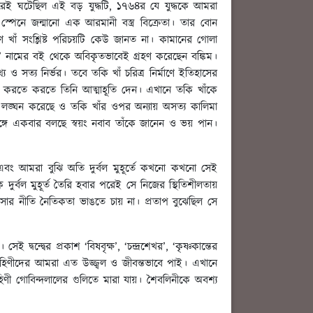
ই ঘটেছিল এই বড় যুদ্ধটি, ১৭৬৪র যে যুদ্ধকে আমরা
 স্পেনে জন্মানো এক আরমানী বস্ত্র বিক্রেতা। তার বোন
 খাঁ সংশ্লিষ্ট পরিচয়টি কেউ জানত না। কামানের গোলা
ীণ’ নামের বই থেকে অবিকৃতভাবেই গ্রহণ করেছেন বঙ্কিম।
য ও সত্য নির্ভর। তবে তকি খাঁ চরিত্র নির্মাণে ইতিহাসের
ুদ্ধ করতে করতে তিনি আত্মাহূতি দেন। এখানে তকি খাঁকে
যকে লঙ্ঘন করেছে ও তকি খাঁর ওপর অন্যায় অসত্য কালিমা
ঙ্গে একবার বলছে স্বয়ং নবাব তাঁকে জানেন ও ভয় পান।
বং আমরা বুঝি অতি দুর্বল মুহূর্তে কখনো কখনো সেই
দুর্বল মুহূর্ত তৈরি হবার পরেই সে নিজের স্থিতিশীলতায়
সার নীতি নৈতিকতা ভাঙতে চায় না। প্রতাপ বুঝেছিল সে
দ্বন্দ্বের প্রকাশ ‘বিষবৃক্ষ’, ‘চন্দ্রশেখর’, ‘কৃষ্ণকান্তের
 রোহিণীদের আমরা এত উজ্জ্বল ও জীবন্তভাবে পাই। এখানে
োহিণী গোবিন্দলালের গুলিতে মারা যায়। শৈবলিনীকে অবশ্য