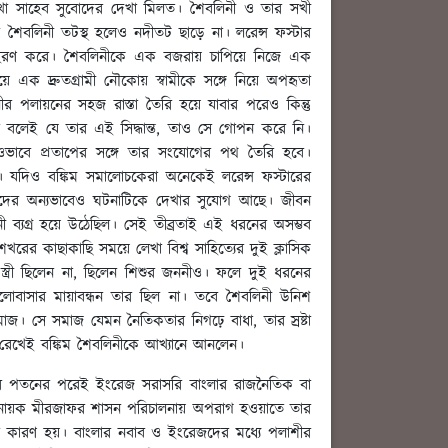
ুখো সাহেব সুবোদের দেখা মিলত। শৈবলিনী ও তার সখী
্তু শৈবলিনী তটস্থ হলেও নদীতট ছাড়ে না। লরেন্স ফস্টার
ে অপহরণ করে। শৈবলিনীকে এক বজরায় চাপিয়ে নিজে এক
ে এক দ্রুতগ্রামী নৌকোয় স্বামীকে সঙ্গে নিয়ে অপহৃতা
ীর পলায়নের সহজ রাস্তা তৈরি হয়ে যাবার পরেও কিন্তু
না বলেই যে তার এই সিদ্ধান্ত, তাও সে গোপন করে নি।
নওভাবে প্রতাপের সঙ্গে তার সংযোগের পথ তৈরি হবে।
 যদিও বঙ্কিম সমালোচকেরা অনেকেই লরেন্স ফস্টারের
আমাদের অন্যভাবেও ঘটনাটিকে দেখার সুযোগ আছে। জীবন
নী ব্যগ্র হয়ে উঠেছিল। সেই তীব্রতাই এই ধরনের অসম্ভব
খরের কাছাকাছি সময়ে লেখা বিশ্ব সাহিত্যের দুই ক্লাসিক
্ত্রী ছিলেন না, ছিলেন শিশুর জননীও। ফলে দুই ধরনের
 ভালোবাসার মায়াবন্ধন তার ছিল না। তবে শৈবলিনী উনিশ
জ। সে সমাজ যেমন নৈতিকতার নিগঢ়ে বাধা, তার স্রষ্টা
 রেখেই বঙ্কিম শৈবলিনীকে আখ্যানে আনলেন।
্লার পতনের পরেই ইংরেজ সরাসরি বাংলার রাজনৈতিক বা
সেনানায়ক মীরজাফর শাসন পরিচালনায় অপরাগ হওয়াতে তার
্বের কারণ হয়। বাংলার নবাব ও ইংরেজদের মধ্যে পলাশীর