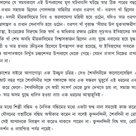
সালের যে সময়কালে এই উপন্যাসের মূল ঘটনাগুলি ঘটছে তার ঠিক পরের বছরে
র প্রধান সহায়ক ছিলেন গোলন্দাজ বাহিনীর প্রধান গুরগণ খাঁ। গুরগণ খাঁ ছিলেন
রে। দলনী মীরকাসিমের প্রিয় ও ভরসাযোগ্য মহিষী হয়ে ওঠেন, যদিও তার গুরগণ
সাস্থল ও প্রধান সেনাপতি হয়ে ওঠেন। গুরগণ খাঁ বৃত্তান্ত ‘সীয়ার উল মুকতাক্ষর
থা, ইংরেজের বিরুদ্ধে নিজ স্বার্থ ও অধিকার রক্ষার চেষ্টায় দৃঢ়তাও ইতিহাসের তথ্
ে তকি খাঁ শেষ অবধি মীরকাসিমের বিশ্বাসভাজন ছিলেন এবং যুদ্ধে নবাবের হয়ে য
ন্তকারী ও তার হত্যার ক্রীড়নক হিসেবে উপস্থাপণ করা হয়েছে, যা ইতিহাসের সত্
আপাতভাবে নিখুঁত চন্দ্রশেখর উপন্যাসে থেকে গেছে। যেমন প্রতাপ নিজের প্রস
ন না।
শের বাইরে আগাগোড়া এক উজ্জ্বল চরিত্র। সেও শৈবলিনীকে ভালোবেসেছিল এ
 আট বছর পরে শৈবলিনীর সঙ্গে গঙ্গাবক্ষে আর এক সন্তরণ মুহূর্তে এই ধরনের এক 
করে ফেলে। শৈবলিনীকে সে স্বামী সংসর্গ থেকে চ্যুত দেখতে চায় না, সমাজ সং
া। তার অসম যুদ্ধে ধাবিত হওয়া প্রায় এক ধরনের আত্মাহূতিই।
ধ্যে শিল্পী বঙ্কিম ও নৈতিক বঙ্কিমের মধ্যে একটা দ্বন্দ্ব নানা সময়েই কাজ করে। সেই 
ন যৌবনের প্রশ্নটিকে বঙ্কিম অস্বীকার করেন না বলেই কুন্দনন্দিনী, শৈবলিনী বা
ম সেই আখ্যানকে নিয়ন্ত্রণ না করেও থাকতে পারেন না। কুন্দনন্দিনী বিষ খায়, র
শন ও প্রায়শ্চিত্ত পর্বর পরেই।