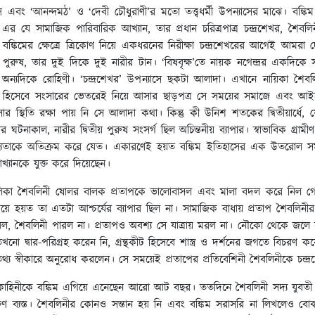
মান্স এবং ‘আনন্দমঠ’ ও ‘দেবী চৌধুরাণী’র মতো তত্ত্বধর্মী উপন্যাসের মাঝে। বঙ
এর যে সামাজিক পারিবারিক আখ্যান, তার প্রধান চরিত্রপাত্র চন্দ্রশেখর, শৈবলিনী
 বঙ্কিমের ক্ষেত্রে ত্রিকোণ নিয়ে একধরনের নিরীক্ষা চন্দ্রশেখরের আগেই আমরা দ
ষ, তার দুই দিকে দুই নারীর টান। ‘বিষবৃক্ষ’তে নায়ক নগেন্দ্রর একদিকে সূর্যমু
ন্যদিকে রোহিণী। ‘চন্দ্রশেখর’ উপন্যাসে ছকটা আলাদা। এখানে নায়িকা শৈবলিন
্রী হিসেবে সংসারের ভেতরেই নিয়ে আসার ছাড়পত্র সে সময়ের সমাজে এবং আইনে ছ
 সংসার স্থিতি রক্ষা পায় নি সে আলাদা কথা। কিন্তু কী উনিশ শতকের দ্বিতীয়ার
র ঘটনাকাল, নারীর দ্বিতীয় পুরুষ সংসর্গ ছিল অচিন্তনীয় ব্যাপার। স্বাভাবিক গ
যোগ্যতাকে অতিক্রম করে যেত। একারণেই হয়ত বঙ্কিম ইতিহাসের এক উতরোল সময়
্যানকে যুক্ত করে দিয়েছেন।
 বালিকা শৈবলিনী ষোলর বালক প্রতাপকে ভালোবাসল এবং মালা বদল করে নি
ময়ে হয়ত তা এতটা আশ্চর্যের ব্যাপার ছিল না। সামাজিক বাধায় প্রতাপ শৈবলিনীর
ল, শৈবলিনী পারল না। প্রতাপও অবশ্য সে যাত্রায় মরল না। নৌকো থেকে জলে ঝা
 তখনো দ্বার-পরিগ্রহ করেন নি, গ্রন্থকীট হিসেবে শাস্ত্র ও দর্শনের জগতে বিচরণ
 স্বীকারে অনুরোধ করলেন। সে সময়েই প্রতাপের প্রতিবেশিনী শৈবলিনীকে চন্দ্
িনীকে বঙ্কিম এগিয়ে এনেছেন আরো আট বছর। ততদিনে শৈবলিনী সদ্য যুবতী হয়েছে
ব্যস্ত। শৈবলিনীর কোনও সন্তান হয় নি এবং বঙ্কিম সরাসরি না লিখলেও বোঝা