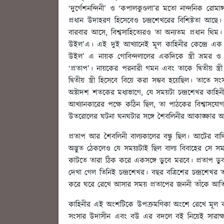
‘দুর্গেশনন্দিনী’ ও ‘কপালকুণ্ডলা’র মতো নান্দনিক রো
প্রধান উদাহরণ হিসেবেও চন্দ্রশেখরের বিশিষ্টতা আছে। 
বারবার আসে, বিশ্বসাহিত্যেরও তা অন্যতম প্রধান থিম।
উইল’এ। এই দুই আখ্যানেই মূল কাহিনীর কেন্দ্রে এক পুরু
উইল’ এ নায়ক গোবিন্দলালের একদিকে স্ত্রী ভ্রমর ও অ
‘প্রতাপ’। নায়কের পরনারী গমন এবং তাকে দ্বিতীয় স্ত
দ্বিতীয় স্ত্রী হিসেবে বিয়ে করা সম্ভব হয়েছিল। তাতে
অষ্টাদশ শতকের মধ্যভাগে, যে সময়টা চন্দ্রশেখর কাহিনী
আখ্যানকারের পক্ষে কঠিন ছিল, তা পাঠকের বিশ্বাস
উতরোলের ঘটনা ঘনঘটার সঙ্গে শৈবলিনীর আকাঙ্ক্ষার আখ
প্রতাপ আর শৈবলিনী বাল্যকালের বন্ধু ছিল। আটের
অদ্ভুত ঠেকলেও যে সময়্যটাই ছিল বাল্য বিবাহের সে স
কাটতে তারা ঠিক করে একসঙ্গে ডুবে মরবে। প্রতাপ ডুব
দেখা গেল তিনিই চন্দ্রশেখর। বছর বত্রিশের চন্দ্রশেখর
করে ঘরে রেখে আসার সময় প্রতাপের জননী তাঁকে আতিথ্য
কাহিনীর এই অংশটিকে উপক্রমণিকা অংশে রেখে মূল কাহ
সংসার উদাসীন এবং বউ এর বদলে বই নিয়েই সারাক্ষণ 