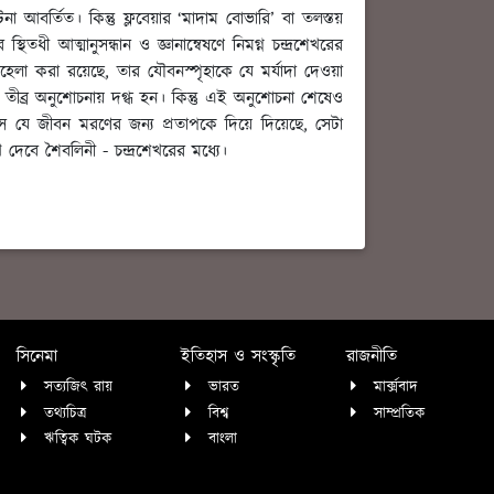
আবর্তিত। কিন্তু ফ্লবেয়ার ‘মাদাম বোভারি’ বা তলস্তয়
তধী আত্মানুসন্ধান ও জ্ঞানান্বেষণে নিমগ্ন চন্দ্রশেখরের
হেলা করা রয়েছে, তার যৌবনস্পৃহাকে যে মর্যাদা দেওয়া
র তীব্র অনুশোচনায় দগ্ধ হন। কিন্তু এই অনুশোচনা শেষেও
সে যে জীবন মরণের জন্য প্রতাপকে দিয়ে দিয়েছে, সেটা
ে দেবে শৈবলিনী - চন্দ্রশেখরের মধ্যে।
সিনেমা
ইতিহাস ও সংস্কৃতি
রাজনীতি
সত্যজিৎ রায়
ভারত
মার্ক্সবাদ
তথ্যচিত্র
বিশ্ব
সাম্প্রতিক
ঋত্বিক ঘটক
বাংলা