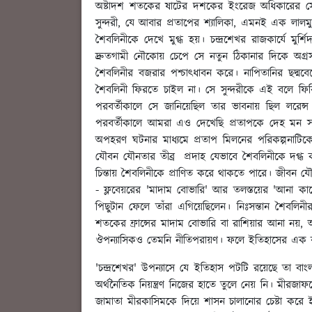
অষ্টাদশ শতকের ষাটের দশকের ইংরেজ অধিকারের সেই 
সুন্দরী, যে আবার প্রতাপের শ্যালিকা, এমনই এক লালমুখ
শৈবলিনীকে দেখে মুগ্ধ হয়। চন্দ্রশেখর রাজকার্যে
দ্রুতগামী নৌকোয় চেপে সে নতুন ঠিকানার দিকে অগ্রসর
শৈবলিনীর বজরার পশ্চাৎধাবন করে। নাপিতানির ছদ্মবে
শৈবলিনী ফিরতে চাইল না। সে সুন্দরীকে এই বলে ফিরি
পরবর্তীকালে সে জানিয়েছিল তার ভাবনায় ছিল লরেন্
পরবর্তীকালে আমরা এও দেখেছি প্রতাপকে দেহ মন সম
অপহরণ ঘটনার মাধ্যমে প্রতাপ মিলনের পরিকল্পনাটিক
যৌবন যৌনতার তীব্র প্রদাহ যেভাবে শৈবলিনীকে দগ্ধ কর
চিন্তায় শৈবলিনীকে প্রাণিত করে থাকতে পারে। জীবন যৌব
- ফ্লবেয়রের 'মাদাম বোভারি' আর তলস্তয়ের 'আনা কার
পিছুটান ফেলে তাঁরা এগিয়েছিলেন। নিঃসন্তান শৈবলিনী
শতকের ফ্রান্সের মাদাম বোভারি বা রাশিয়ার আনা নয়,
ঔপন্যাসিকও তেমনি নীতিপরায়ণ। ফলে ইতিহাসের এক ঝঞ্ঝ
'চন্দ্রশেখর' উপন্যাসে যে ইতিহাস পটটি রয়েছে তা 
অর্থনৈতিক নিয়ন্ত্রণ নিজের হাতে তুলে নেয় নি। মীর
জামাতা মীরকাসিমকে দিয়ে শাসন চালানোর চেষ্টা করে ই