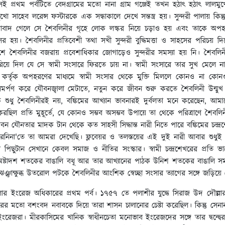
প্রথম পর্বটিতে বেদগ্রামের মতো নানা গ্রাম গঞ্জেই তখন হঠাৎ হঠাৎ লালম
ো সাহেব লরেন্স ফস্টারকে এক সন্ধাকালে দেখে সন্তস্ত্র হয়। সুন্দরী পালায় কিন
 মুর্শিদাবাদ গেলে সে শৈবলিনীর গৃহে লোক লস্কর নিয়ে চড়াও হয় এবং তাক
 হয়। শৈবলিনীর প্রতিবেশী তথা সখী সুন্দরী বুদ্ধিমত্তা ও সাহসের পরিচয় দিয়
শে শৈবলিনীর বজরায় প্রবেশাধিকার জোগাড়েও সুন্দরীর সমস্যা হয় নি। শৈবলিন
য়ে দিল যে সে স্বামী সংসারে ফিরতে চায় না। স্বামী সংসারে তার সুখ মেলে 
স কর্তৃক অপহরণের মাধ্যমে স্বামী সংসার থেকে মুক্তি মিললে কোনও না কো
র্পণ করে যৌবনজ্বালা মেটাতে, নতুন করে জীবন শুরু করতে শৈবলিনী উন্মুখ।
ে শুধু শৈবলিনীরই নয়, বঙ্কিমের আখ্যান ভাবনারই দুর্বলতা মনে করেছেন, 
ছিল প্রতি মুহূর্তে, যে কোনও সম্ভব অসম্ভব উপায়ে তা থেকে পরিত্রাণে শৈবলি
ন যৌনতার মাদক টান থেকে কত সাহসী সিদ্ধান্ত নারী নিতে পারে বঙ্কিমের চন্দ্রশে
েনিনা'তে তা আমরা দেখেছি। ফ্লবেয়র ও তলস্তয়ের এই দুই নারী আবার শুধুই স
র পিছুটান সেখানে কেবল সমাজ ও নীতির সংস্কার। স্বামী চন্দ্রশেখরের প্রতি
 অষ্টাদশ শতকের বাঙালি বধূ আর তার আখ্যানের পাঠক উনিশ শতকের বাঙালি সমা
াক্ষুব্ধ উতরোল পটকে শৈবলিনীর আংশিক স্বেচ্ছা সংসার ত্যাগের সঙ্গে জড়িয়ে
বাংলার ইংরেজ অধিকারের প্রথম পর্ব। ১৭৫৭ তে পলাশীর যুদ্ধে সিরাজ উদ দৌল
জাফরের মতো বশংবদ নবাবকে দিয়ে তারা শাসন চালানোর চেষ্টা করেছিল। কিন্তু 
ংরেজরা। মীরকাসিমের খানিক স্বাধীনচেতা মনোভাব ইংরেজদের সঙ্গে তার দ্বন্দ