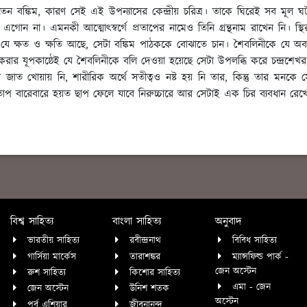
বঙ্কিম, কারণ সেই এই উপন্যাসের কেন্দ্রীয় চরিত্র। তাকে ঘিরেই সব মূল ঘটনা 
না। এমনকী আত্মোৎস্বর্গে প্রতাপের নামেও তিনি গ্রন্থনাম রাখেন নি। স্থির স্থি
েও যে ক্ষত ও ক্ষতি আছে, সেটা বঙ্কিম পাঠককে বোঝাতে চান। শৈবলিনীকে যে অব
গম করার যূপকাষ্ঠেই যে শৈবলিনীকে বলি দেওয়া হয়েছে সেটা উপলব্ধি করে চন্দ্রশেখ
াত খোয়ায় নি, শারীরিক অর্থে সতীত্বও নষ্ট হয় নি তার, কিন্তু তার মনকে 
ত্যে প্রতাপ বারেবারে হয়ত ছাপ ফেলে যাবে নিরুচ্চারে আর সেটাই এক চির ব্যবধান রেখ
বিশ্ব সাহিত্য
বাংলা সাহিত্য
অনুবাদ
ভারতীয় সাহিত্য
রবীন্দ্রনাথ
বিবিধ সাহিত্য
গার্সিয়া মার্কেস
তারাশঙ্কর
ম্যান্সফিল্ড পার্ক -
জেন অস্টেন
রুশ সাহিত্য
কিশোর সাহিত্য
এমা - জেন
জেন অস্টেন
উনিশ শতক
অস্টেন
পূর্ব এশিয়ার
জীবনানন্দ