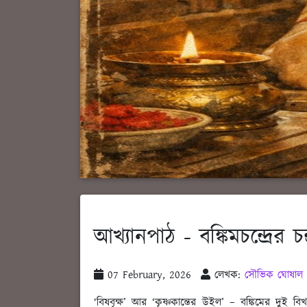
আখ্যানপাঠ - বঙ্কিমচন্দ্রের চন
07 February, 2026
লেখক:
সৌভিক ঘোষাল
‘বিষবৃক্ষ’ আর ‘কৃষ্ণকান্তের উইল’ – বঙ্কিমের দুই 