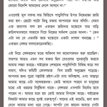
ইংল্যান্ড অথবা অন্য কোথাও অনুমোদন পাবে না। এরপর আর
কোনো বিদেশি আমাদের দেশে আসবে না।"
এগুলোই মূল বক্তব্য যার ভিত্তিতে পান্ডুলিপির উপর নিষেধাজ্ঞা জারি
করা হল। ছোটো খাটো কিছু মন্তব্য আপনাকে আর বলিনি। যেমন
এক জায়গায় বলা হল একজন জমিদার মস্কোতে তার বাড়ি
রুচিসম্মতভাবে সাজাতে গিয়ে নিজের সর্বনাশ ডেকে আনল। " কেন
এটা নয় যে এমনকি জার মস্কোতে একটা প্রাসাদ বানাচ্ছে ! "
একজন সেন্সর বলল(কাচেনভস্কি)।
এই নিয়ে সেন্সরদের মধ্যে অভিনব সব কথোপকথন শুরু হয়েছিল।
তারপর আরও এমন সব মন্তব্য ছিল যেগুলোর পুনরাবৃত্তি করতে
আমার লজ্জা করছে। যাইহোক শেষমেষ পান্ডুলিপিটা নিষিদ্ধ করে সব
থামল, যদিও কমিটি কেবলমাত্র তিন চারটি অনুচ্ছেদ পড়েছে।
আপনার জন্য পুরো গল্পটাই রইল।এটা প্রায় অবিশ্বাস্য, এবং তাছাড়া
আমার কাছে এটা সন্দেহজনক। কেউ ভাবতে পারবে না মানুষের
মধ্যে এই ধরনের নির্বুদ্ধিতা থাকে। সেন্সররা এতখানি নির্বোধ হতে
পারেন না। আমার মনে হয় কেউ আমার বিপক্ষে আছে। যাইহোক
বিষয়টা আমার কাছে খুবই গুরুত্বপূর্ণ। তাদের এই কমেডি, ছলা কলা
দেখে আমার মাথা ধরে গেছে। আপনি তো জানেন আমার গোটা