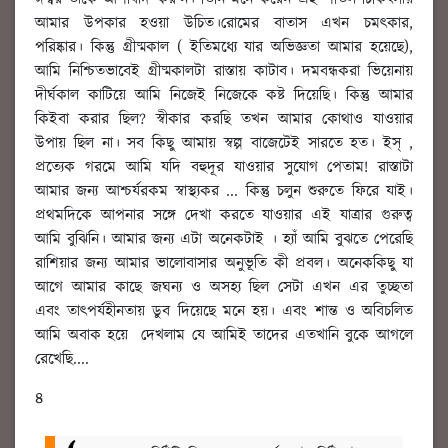
আমার উপকার হওয়া উচিত।রোমের বাতাস এখন চমৎকার,
পরিষ্কার। কিন্তু গ্রীষ্মকাল ( ইতিমধ্যে যার অভিজ্ঞতা আমার হয়েছে),
আমি নিশ্চিতভাবেই গ্রীষ্মকালটা রাস্তায় কাটাব। দমবন্ধকরা ভিয়েনায়
দীর্ঘকাল কাটিয়ে আমি নিজেই নিজেকে কষ্ট দিয়েছি। কিন্তু আমার
কিইবা করার ছিল? স্বীকার করছি তখন আমার কোথাও যাওয়ার
উপায় ছিল না। সব কিছু আমায় স্বল্প বাজেটেই সারতে হত। ইস্ ,
প্রত্যেক গরমে আমি যদি বহুদূর যাওয়ার সুযোগ পেতাম! রাস্তাটা
আমার জন্য আশ্চর্যরকম স্বাস্থ্যকর ... কিন্তু চলুন শুরুতে ফিরে যাই।
প্রথমদিকে আপনার সঙ্গে দেখা করতে যাওয়ার এই যাত্রার গুরুত্ব
আমি বুঝিনি। আমার জন্য এটা অনেকটাই । হ্যাঁ আমি বুঝতে পেরেছি
রাশিয়ার জন্য আমার ভালোবাসার অনুভূতি কী প্রবল। অনেককিছু যা
আগে আমার কাছে জঘন্য ও অসহ্য ছিল সেটা এখন এর তুচ্ছতা
এবং তাৎপর্যহীনতায় ডুব দিয়েছে মনে হয়। এবং শান্ত ও অবিচলিত
আমি অবাক হয়ে দেখলাম যে আমিই তাদের এতখানি বুকে আগলে
রেখেছি....
৪