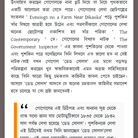
উৎসাহিত করছেন গোগোলকে নানা প্লট দিয়ে তা নিয়ে পৃথকভাবে
একটি আলোচনা করা যেতে পারে। গোগোলের লেখা ছোটগল্পের
সংকলন ' Evenings on a Farm Near Dikanka' পড়ে পুশকিন
তাঁর বিষয়ে আগ্রহী হয়ে উঠেন এবং পরবর্তীকালে গোগোলের লেখা
অনেক ছোটোগল্প প্রকাশিত হয় তাঁর পত্রিকা ' The
Contemporary ' তে। গোগোলের বিখ্যাত নাটক ' The
Government Inspector ' এর ভাবনা পুশকিনের থেকে পাওয়া
এবং পুশকিন পরে বলেছিলেন তিনি লিখলে এত ভালো হত না সেই
নাটক।তাই যখন গোগোল 'ডেড সোলস' এর মতো বড়সড়
পরিকল্পনা করছেন খুব স্বাভাবিকভাবেই এমন অগ্রজ সাহিত্যিকের
কাছে তিনি আরো কিছু চমকপ্রদ কাহিনীর ভাবনা পেতে চাইছেন।
আসলে 'ডেড সোলস' আদতে যে অনেক চমকপ্রদ কাহিনীর সমাবেশ
হতে চলেছে তা তো স্রষ্টা জানতেনই।
গোগোলের এই চিঠিপত্র এবং অন্যান্য সূত্র থেকে
প্রাপ্ত তথ্যে জানা যায় মোটামুটিভাবে ১৮৩৫ থেকে ১৮৪২
সাল পর্যন্ত লেখা হয়েছে 'ডেড সোলস'। পুশকিনকে লেখা
এই চিঠিতেই প্রথম তিনি জানাচ্ছেন 'ডেড সোলস'লেখা