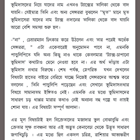
ভূমিদাসদের নিয়ে যাদের নাম এখনও ট্যাক্সের তালিকা থেকে বাদ
যায়নি। যেইমাত্র তিনি এবং অন্য সেন্সররা বুঝলেন ''মৃত'' মানে মৃত
ভূমিদাসেরা যাদের নাম ট্যাক্স প্রদানের তালিকা থেকে বাদ যায়নি
আরো বেশি সমস্যা শুরু হল।
-"না" , চেয়ারম্যান চিৎকার করে উঠলেন এবং তার পরেই অর্ধেক
সেন্সররা, " এটা একেবারেই অনুমোদন পাবে না, এমনকি
পান্ডুলিপিতে যদি অন্য কিছু নাও থাকে কেবলমাত্র 'ট্যাক্স-চাপানো
ভূমিদাস' কথাটাও মেনে নেওয়া হবে না। এর অর্থ দাঁড়ায় এটা
ভূমিদাস প্রথার বিরুদ্ধে। শেষ পর্যন্ত, স্নেগরিভ যখন দেখলেন
বিষয়টা হাতের বাইরে বেরিয়ে যাচ্ছে নিজেই সেন্সরদের আশ্বস্ত করে
বললেন , তিনি পান্ডুলিপি পড়েছেন এবং সেখানে ভূমিদাসপ্রথার
বিষয়ে সামান্যতম ইঙ্গিতও নেই। এমনকি এর মধ্যে ভূমিদাসদের
সাধারণ চড় থাপ্পর মারার কথাও নেই অন্যান্য বহু গল্পে যা প্রায়ই
শোনা যায়। এর বিষয়টা সম্পূর্ণ আলাদা।
এর মূল বিষয়টাই হল বিক্রেতাদের মজাদার ভুল বোঝাবুঝি এবং
ক্রেতার সূক্ষ প্রবঞ্চনা আর এই অদ্ভুত কেনাবেচা থেকে উদ্ভূত সাধারণ
জগাখিচুড়ি । এর মধ্যে ছিল একদল চরিত্র, রাশিয়ার আভ্যন্তরীণ