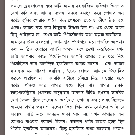
সকালে ব্রেকফাস্টের সঙ্গে আমি আমার মহাকাব্যিক কবিতায় তিনপাতা
যোগ করি এবং আমার নিঃসঙ্গ দিনকে সমধুর করে তোলার জন্য
যথেষ্ট হাসির খোরাক পাই। কিন্তু শেষমেষ ভেবেও ভীষণ ঠান্ডা হয়ে
এলো। আমার ঘরে আর কিছুমাত্র উষ্ণতা ছিল না। এর থেকে ভালো
কিছু পাচ্ছিলাম না। তখন আমি পিটার্সবার্গের কথা কল্পনা করছিলাম ,
আমাদের উষ্ণ ঘরগুলো ; তখন খুব স্পষ্টভাবে মনে পড়ছিল আপনার
কথা -- ঠিক যেভাবে আপনি আমার সঙ্গে দেখা করেছিলেন যখন
আমি আপনার কাছে গিয়েছিলাম। আপনি আমার হাত ধরে নিয়ে
গিয়েছিলেন আর আনন্দিত হয়েছিলেন আমার আসায়... এবং আমার
মারাত্মক মন খারাপ করছিল , 'ডেড সোলস' আমাকে উৎসাহিত
করতে পারছিল না। এমনকি এটাকে চালিয়ে নিয়ে যাওয়ার মতো
যথেষ্ট শক্তিও আর আমার মধ্যে ছিল না। আমার ডাক্তার
হাইপোকন্ড্রিয়ার (গুরুতর অসুস্থতার ভাবনায় উদ্বিগ্ন হওয়ার স্নায়বিক
রোগ )লক্ষণ খুঁজে পেলেন যা অর্শরোগে ভোগার ফল ; এবং নিজেকে
আনন্দে রাখার পরামর্শ দিলেন। কিন্তু তিনি যখন দেখলেন আমি যে
অবস্থায় আছি তাতে আনন্দে থাকা সম্ভব নয় তখন আমাকে অন্য
কোথাও যাওয়ার পরামর্শ দিলেন। ততক্ষণ পর্যন্ত আমার ইচ্ছা ছিল
শীতটা ইতালিতে কাটানোর। কিন্তু ইতালিতে তখন কলেরার প্রকোপ