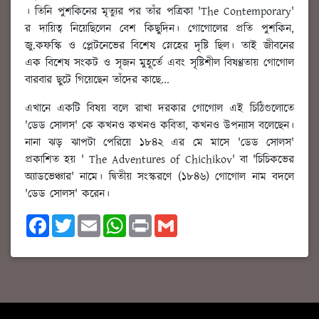
। তিনি পুশকিনের মৃত্যুর পর তাঁর পত্রিকা 'The Contemporary'
র দায়িত্ব নিয়েছিলেন বেশ কিছুদিন। গোগোলের প্রতি পুশকিন,
জু.কফস্কি ও প্লেটনেভের বিশেষ স্নেহের দৃষ্টি ছিল। তাই জীবনের
এক বিশেষ সংকট ও সৃজন মুহূর্তে এবং সৃষ্টিশীল বিষণ্ণতায় গোগোল
বারবার ছুটে গিয়েছেন তাঁদের কাছে...
এখানে একটি বিষয় বলে রাখা দরকার গোগোল এই চিঠিগুলোতে
'ডেড সোলস' কে কখনও কখনও কবিতা, কখনও উপন্যাস বলেছেন।
নানা ঝড় ঝাপটা পেরিয়ে ১৮৪২ এর মে মাসে 'ডেড সোলস'
প্রকাশিত হয় ' The Adventures of Chichikov' বা 'চিচিকভের
অ্যাডভেঞ্চার' নামে। দ্বিতীয় সংস্করণে (১৮৪৬) গোগোল নাম বদলে
'ডেড সোলস' করেন।
F
T
E
W
P
G
a
w
m
h
r
m
c
i
a
a
i
a
e
t
i
t
n
i
b
t
l
s
t
l
o
e
A
o
r
p
k
p