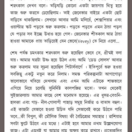
শরৎকাল দেখব বলে। তড়িঘড়ি কোনো একটা জায়গায় থিতু হয়ে
কাজ শুরু করতে চেয়েছিলাম। তাই জেনেভার বাইরে একটা ছোট
বাড়িতে থাকছিলাম। সেখানে আবার আমি মলিয়েঁ, শেক্সপিয়ার এবং
ওয়াল্টার স্কট পড়তে শুরু করলাম। পড়তে পড়তে এমন ঠান্ডা পড়ল
যে পড়ার সব ইচ্ছে উধাও হয়ে গেল। জেনেভার শীতকাল আর ঠান্ডা
হাওয়া আমাকে প্রায় তাড়িয়েই যেন ভেবে(Vevey) তে নিয়ে এলো...
শেষ পর্যন্ত চমৎকার শরৎকাল শুরু হয়েছিল ভেবে তে, গ্রীষ্মই বলা
যায়। আমার ঘরটা উষ্ণ হয়ে উঠল এবং আমি 'ডেড সোলস' আবার
শুরু করলাম যার সূচনা হয়েছিল পিটার্সবার্গে । ইতিপূর্বে শুরু হওয়া
সবকিছু একটু নতুন করে নিলাম। সমস্ত পরিকল্পনাটা আগাগোড়া
ভালোভাবে খতিয়ে দেখলাম এবং এখন আমি এটাকে শান্তভাবে
এগিয়ে নিয়ে চলেছি সুনির্দিষ্ট কালপঞ্জির মতো। তখন থেকেই
সুইজারল্যান্ড আমার কাছে বেশ মনোমত হয়েছে। এর ধূসর-বেগুনি-
হালকা এবং গাঢ়- নীল-গোলাপী পাহাড় সমূহ নির্ভার ও বাতাস বহুল।
এই কাজটা যেভাবে হওয়া উচিত যদি সেভাবেই করে উঠতে পারি
তবে...কী বিপুল, কী মৌলিক বিষয়! কী বৈচিত্র্যের সমাহার ! রাশিয়ার
সবটা ফুটে উঠবে এর মধ্যে ! এটাই হবে আমার প্রথম উল্লেখযোগ্য
কাজ। এটা এমনই যা আমার নাম অক্ষয় করে রাখবে। প্রত্যেকদিন