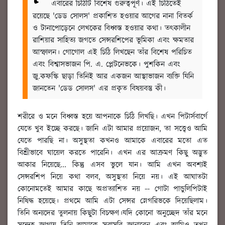
এবারের চিঠিটি বিশেষ গুরুত্বপূর্ণ। এই চিঠিতেই
রয়েছে 'ডেড সোলস' প্রকাশিত হওয়ার আগের নানা বিতর্ক
ও টানাপোড়েনে লেখকের বিধ্বস্ত হওয়ার কথা। তৎকালীন
রাশিয়ার সাহিত্য জগতে সেন্সরশিপের ভূমিকা এবং ক্ষমতার
আস্ফালন। গোগোল এই চিঠি লিখছেন তাঁর বিশেষ পরিচিত
এবং বিশ্বাসভাজন পি. এ. প্লেটনেভকে। পুশকিন এবং
জু.কফস্কি ছাড়া তিনিই আর একজন আস্থাভাজন ব্যক্তি যিনি
জানতেন 'ডেড সোলস' এর প্রকৃত বিষয়বস্তু কী।
শরীরে ও মনে বিধ্বস্ত হয়ে আপনাকে চিঠি লিখছি। এখন পিটার্সবার্গে
যেতে খুব ইচ্ছে করছে। জানি এটা আমার প্রয়োজন, তা সত্ত্বেও আমি
যেতে পারছি না। অসুস্থতা কখনও আমাকে এবারের মতো এত
বিশ্রীভাবে ঘায়েল করতে পারেনি। এখন এর আক্রমণ কিছু অদ্ভুত
আকার নিয়েছে... কিন্তু এসব ভুলে যান। আমি এখন অবশ্যই
সেন্সরশিপ নিয়ে কথা বলব, অসুস্থতা নিয়ে নয়। এই আঘাতটা
কোনোমতেই আমার কাছে অপ্রত্যাশিত নয় -- গোটা পান্ডুলিপিটাই
নিষিদ্ধ হয়েছে। প্রথমে আমি এটা সেন্সর স্নেগরিভকে দিয়েছিলাম।
তিনি অন্যদের তুলনায় কিছুটা বিচক্ষণ।যদি কোনো অনুচ্ছেদ তাঁর মনে