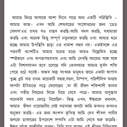
আমার ফিরে আসাকে আশা দিতে পারে অন্য একটি পরিস্থিতি --
আমার কাজ। এখন আমি শেষবারের সংশোধনের জন্য 'ডেড
সোলস'এর প্রথম খণ্ড প্রস্তুত করছি।আমি বদল করছি, ঘষামাজা
করছি এবং অনেক কিছু সম্পূর্ণ নতুনভাবে করছি এবং আমার মনে
হচ্ছে আমার উপস্থিতি ছাড়া এর প্রকাশ সম্ভব নয়। একইসঙ্গে এর
পরবর্তী অংশটিও আমার মনের মধ্যে আরও বিশ্লেষিত হচ্ছে
স্পষ্টভাবে এবং অপরূপময়তায় এবং আমি দেখছি সময়ের সঙ্গে সঙ্গে
এটা বিশালায়তন হতে চলেছে যদি কেবলমাত্র আমার দুর্বল শক্তি
পেরে ওঠে তবেই। অন্তত অল্প সংখ্যক মানুষও জানে একটা আপাত
তুচ্ছ প্লট যার প্রথম কয়েকটি সহজ,সরল, নিষ্পাপ, পরিশীলিত অধ্যায়
আপনি ইতিমধ্যে পড়ে ফেলেছেন ,তা কী ভীষণ শক্তিশালী ভাবনা
এবং গভীর বিষয়ের দিকে নিয়ে যেতে পারে। আমার অসুস্থতা
অনেকটা সময় কেড়ে নিয়েছিল। কিন্তু এখন, ঈশ্বরকে ধন্যবাদ,
আমার ভীষণ প্রয়োজনীয় সেই তরতাজা ভাবটা আমি কখনও কখনও
অনুভব করছি। এর জন্য অংশত কৃতিত্ব আমি দেব শীতল পানীয়
জলকে ডাক্তারের উপদেশে সম্প্রতি এটা আমি খেতে শুরু করেছি।
ঈশ্বর তাঁকে আশীর্বাদ করুন। তিনি মনে করেন এই শীতল চিকিৎসায়