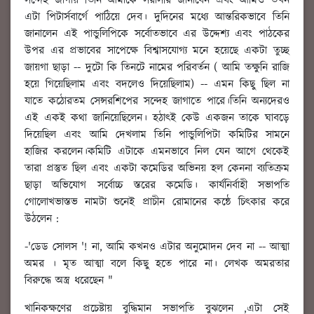
সন্দেহ জাগায় তিনি আমাকে সরাসরি জানাবেন এবং আমিও তখন
এটা পিটার্সবার্গে পাঠিয়ে দেব। দুদিনের মধ্যে আন্তরিকভাবে তিনি
জানালেন এই পান্ডুলিপিকে সর্বোতভাবে এর উদ্দেশ্য এবং পাঠকের
উপর এর প্রভাবের সাপেক্ষে বিশ্বাসযোগ্য মনে হয়েছে একটা তুচ্ছ
জায়গা ছাড়া -- দুটো কি তিনটে নামের পরিবর্তন ( আমি তক্ষুনি রাজি
হয়ে গিয়েছিলাম এবং বদলেও দিয়েছিলাম) -- এমন কিছু ছিল না
যাতে কঠোরতম সেন্সরশিপের সন্দেহ জাগাতে পারে।তিনি অন্যদেরও
এই একই কথা জানিয়েছিলেন। হঠাৎই কেউ একজন তাকে ঘাবড়ে
দিয়েছিল এবং আমি দেখলাম তিনি পান্ডুলিপিটা কমিটির সামনে
হাজির করলেন।কমিটি এটাকে এমনভাবে নিল যেন আগে থেকেই
তারা প্রস্তুত ছিল এবং একটা কমেডির অভিনয় হল কেননা ব্যতিক্রম
ছাড়া অভিযোগ সর্বোচ্চ স্তরের কমেডি। কার্যনির্বাহী সভাপতি
গোলোখভাস্তভ নামটা শুনেই প্রাচীন রোমানের কন্ঠে চিৎকার করে
উঠলেন :
-'ডেড সোলস '! না, আমি কখনও এটার অনুমোদন দেব না -- আত্মা
অমর । মৃত আত্মা বলে কিছু হতে পারে না। লেখক অমরতার
বিরুদ্ধে অস্ত্র ধরেছেন "
খানিকক্ষণের প্রচেষ্টায় বুদ্ধিমান সভাপতি বুঝলেন ,এটা সেই