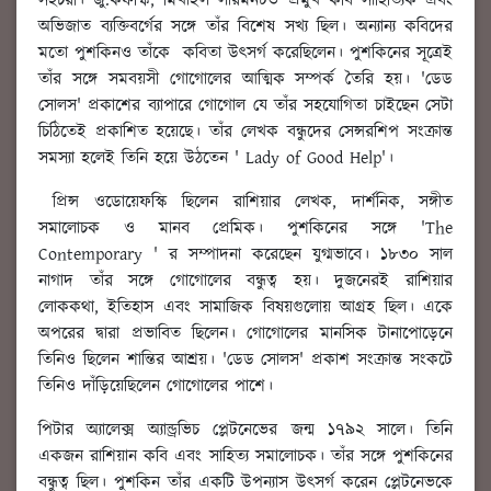
সহচরী। জু.কফস্কি, মিখাইল লারমনটভ প্রমুখ কবি সাহিত্যিক এবং
অভিজাত ব্যক্তিবর্গের সঙ্গে তাঁর বিশেষ সখ্য ছিল। অন্যান্য কবিদের
মতো পুশকিনও তাঁকে কবিতা উৎসর্গ করেছিলেন। পুশকিনের সূত্রেই
তাঁর সঙ্গে সমবয়সী গোগোলের আত্মিক সম্পর্ক তৈরি হয়। 'ডেড
সোলস' প্রকাশের ব্যাপারে গোগোল যে তাঁর সহযোগিতা চাইছেন সেটা
চিঠিতেই প্রকাশিত হয়েছে। তাঁর লেখক বন্ধুদের সেন্সরশিপ সংক্রান্ত
সমস্যা হলেই তিনি হয়ে উঠতেন ' Lady of Good Help'।
প্রিন্স ওডোয়েফস্কি ছিলেন রাশিয়ার লেখক, দার্শনিক, সঙ্গীত
সমালোচক ও মানব প্রেমিক। পুশকিনের সঙ্গে 'The
Contemporary ' র সম্পাদনা করেছেন যুগ্মভাবে। ১৮৩০ সাল
নাগাদ তাঁর সঙ্গে গোগোলের বন্ধুত্ব হয়। দুজনেরই রাশিয়ার
লোককথা, ইতিহাস এবং সামাজিক বিষয়গুলোয় আগ্রহ ছিল। একে
অপরের দ্বারা প্রভাবিত ছিলেন। গোগোলের মানসিক টানাপোড়েনে
তিনিও ছিলেন শান্তির আশ্রয়। 'ডেড সোলস' প্রকাশ সংক্রান্ত সংকটে
তিনিও দাঁড়িয়েছিলেন গোগোলের পাশে।
পিটার অ্যালেক্স অ্যান্ড্রভিচ প্লেটনেভের জন্ম ১৭৯২ সালে। তিনি
একজন রাশিয়ান কবি এবং সাহিত্য সমালোচক। তাঁর সঙ্গে পুশকিনের
বন্ধুত্ব ছিল। পুশকিন তাঁর একটি উপন্যাস উৎসর্গ করেন প্লেটনেভকে