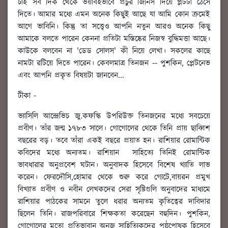
চাই সব দিক থেকে ভয়াবহভাবে প্রচুর জিনিস দিয়ে প্লটটা ঠেসে
দিতে। আমার মধ্যে এমন অনেক কিছুই আছে যা আমি কোন ক্রমেই
আগে ভাবিনি। কিন্তু তা সত্ত্বেও আপনি নতুন আরও অনেক কিছু
আমাকে বলতে পারেন কেননা প্রতিটা মস্তিষ্কের নিজস্ব বুদ্ধিমত্তা আছে।
কাউকে বলবেন না 'ডেড সোলস' কী নিয়ে লেখা। সকলের কাছে
নামটা রটিয়ে দিতে পারেন। কেবলমাত্র তিনজন -- পুশকিন, প্লেটনেভ
এবং আপনি প্রকৃত বিষয়টা জানবেন...
টীকা -
ভ্যাসিলি আন্দ্রেভিচ জু.কফস্কি উপরিউক্ত তিনজনের মধ্যে সবচেয়ে
প্রবীণ। তাঁর জন্ম ১৭৮৩ সালে। গোগোলের থেকে তিনি প্রায় ছাব্বিশ
বছরের বড়। তবে তাঁরা একই‌ বছরে প্রয়াত হন। রাশিয়ার রোমান্টিক
কবিদের মধ্যে অন্যতম। রাশিয়ান সাহিত্যে তিনিই রোমান্টিক
ভাবধারার অনুপ্রবেশ ঘটান। অনুবাদক হিসেবে বিশেষ খ্যাতি লাভ
করেন। ফেরদৌসি,হোমার থেকে শুরু করে গ্যেটে,বায়রন প্রমুখ
বিখ্যাত প্রবীণ ও নবীন লেখকদের সেরা সৃষ্টিগুলি অনুবাদের মাধ্যমে
রাশিয়ার পাঠকের সামনে তুলে ধরার অন্যতম কৃতিত্বের দাবিদার
ছিলেন তিনি। রাজপরিবারে শিক্ষকতা করেছেন বহুদিন। পুশকিন,
গোগোলের মতো প্রতিভাবান অনুজ সাহিত্যিকদের পৃষ্ঠপোষক হিসেবে