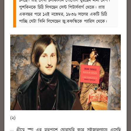
চলছে। এই লেখা চলাকালীন গোগোল ঘুরছেন নানা দেশ।
পুশকিনকে চিঠি লিখছেন সেন্ট পিটার্সবার্গ থেকে। প্রায়
একবছর পরে ১২ই নভেম্বর, ১৮৩৬ সালের একটি চিঠি
পাচ্ছি যেটা তিনি লিখেছেন জু.কফস্কিকে প্যারিস থেকে।
(২)
... গ্রীষ্মে স্পা এর চারপাশে ঘোরাঘুরি করে সুইজারল্যান্ডে এসেছি