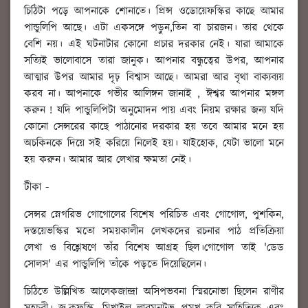
চিঠিটা পড়ে আপনাকে শোনাতে। প্রিন্স ওডোয়েফস্কির কাছে আমার
পান্ডুলিপি আছে। এটা একসঙ্গে পড়ুন,তিন বা চারজন। তার থেকে
বেশি নয়। এই ঘটনাটার কোনো প্রচার দরকার নেই। যারা আমাকে
সত্যিই ভালোবাসে তারা জানুক। আপনার বন্ধুত্বের উপর, আপনার
আত্মার উপর আমার দৃঢ় বিশ্বাস আছে। আমরা আর বৃথা বাক্যব্যয়
করব না। আপনাকে গভীর আলিঙ্গন জানাই , ঈশ্বর আপনার মঙ্গল
করুন ! যদি পান্ডুলিপিটা অনুমোদন পায় এবং নিয়ম রক্ষার জন্য যদি
কোনো সেন্সরের কাছে পাঠানোর দরকার হয় তবে আমার মনে হয়
অচকিনকে দিয়ে সই করিয়ে নিলেই হয়। যাইহোক, যেটা ভালো মনে
হয় করুন। আমার আর লেখার ক্ষমতা নেই।
টীকা -
সেন্সর স্নেগরিভ গোগোলের বিশেষ পরিচিত এবং গোগোল, পুশকিন,
দস্তয়েভস্কির মতো সময়কালীন লেখকদের রচনার পাঠ প্রতিক্রিয়া
লেখা ও বিশ্লেষণে তাঁর বিশেষ আগ্রহ ছিল।গোগোল তাই 'ডেড
সোলস' এর পান্ডুলিপি তাঁকে পড়তে দিয়েছিলেন।
চিঠিতে উল্লিখিত আলেকজান্দ্রা অসিপভবনা স্মিরনোভা ছিলেন রাণীর