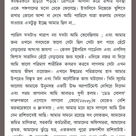
ভয়ঙ্করভাবে ছড়িয়ে পড়ছে। রোগীকে আলাদা করে রাখার ব্যবস্থা
একে পঙ্গপালের মতো ঢেকে ফেলেছে। ইতালিতে নিজেকে খুশিতে
রাখার কোনো আশা না দেখে আমি প্যারিসে যাত্রা করলাম যেখানে
যাওয়ার এতটুকু ইচ্ছে আমার ছিল না...
প্যারিস ততটাও খারাপ নয় যতটা আমি ভেবেছিলাম ; এবং আমার
জন্য ওখানে সবথেকে ভালো যেটা ছিল সেটা হল পায়ে হেঁটে
বেড়ানোর অসংখ্য জায়গা --- কেবল টুইলরিস গার্ডেনস এবং এলসিস্
ফিল্ডস সারাদিন হেঁটে বেড়ানোর জন্য যথেষ্ট। এদিকে নজর না দিয়ে
আমি ভালো পরিমাণ শারীরিক কসরত করতে লাগলাম যেটা এখন
আমার ভীষণ প্রয়োজন। এখানে ঈশ্বরের পরিত্রাণের হাত আমার
উপরেও বিস্তৃত হল এবং তিনি অলৌকিক কান্ড ঘটালেন। তিনি সূর্যের
আলোয় আমাকে উনুনসহ একটি উষ্ণ অ্যাপার্টমেন্ট দেখিয়ে দিলেন
এবং পরম ভাগ্যবান আমি আবারও সুখী হলাম। 'ডেড সোলস'
দারুণভাবে এগোতে লাগলো ,ভেবে(Vevey)র থেকেও বেশি
ঝরঝরেভাবে ও দ্রুততায় ; এবং আমার মনে হতে লাগলো আমি ঠিক
যেন রাশিয়াতেই আছি। আমার সামনে রয়েছে সব লোকজন, আমাদের
জমির মালিকরা, সরকারি কর্মচারীরা, আমাদের অফিসাররা, আমাদের
কৃষক, আমাদের কুঁড়ে ঘর, এককথায় পুরো রক্ষণশীল রাশিয়াটাই।