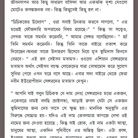
জীবনযাপন আর কিছু সাধারণ বাসিন্দা আর একঝাঁক দৃশ্য যেগুলো
মোটেও কলঙ্কজনক নয়। কিন্তু কিছুতেই কিছু হল না।
"চিচিকভের উদ্যোগ" , ওরা সবাই চিৎকার করতে লাগলো, " এর
মধ্যেই ফৌজদারি অপরাধের বিষয় রয়েছে।" " কিন্তু তা সত্ত্বেও,
লেখক তাকে সমর্থন করেননি, " আমার সেন্সর বলেছিলেন। " হ্যাঁ
তিনি সমর্থন করেননি। কিন্তু তিনি তাকে বাইরে প্রকাশ করে
দিয়েছেন।অন্যরা তাকে উদাহরণ হিসেবে নিয়ে মৃত ভূমিদাস কিনতে
বেরবে। " এই হল সেইসব মতামত। ওগুলো এশিয়ান সেন্সরদের
মতামত অর্থাৎ সেইসব বয়স্ক লোকেদের যারা তোষামোদ করে সুযোগ
সুবিধা পেয়ে এখন ঘরে বসে আছে। এবার সদ্য বাইরে থেকে ফেরা
নবীন ইউরোপীয়ান সেন্সরদের মতামত দেখুন।
" আপনি যাই বলুন চিচিকভ যে দাম দেয়( সেন্সরদের মধ্যে একজন,
একেবারে নামই বলছি ক্রাইলভ), আড়াই রুবল যেটা সে একজন
ভূমিদাসের জন্য দেয় তাতে সে ক্ষুব্ধ হয়। মানবিক অনুভূতি এর
বিরুদ্ধে সোচ্চার হয়। যদিও এই দাম কেবলমাত্র কাগজে লেখা ওই
নামের জন্য দেওয়া হয়েছে ; কিন্তু যাই হোক, এই নাম একটা আত্মা,
মানুষের আত্মা, একদিন পৃথিবীতে এর অস্তিত্ব ছিল। এটা ফ্রান্স,