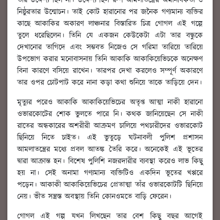
তাঁর উদ্দেশ্য ছিল না। উদ্দেশ্য ছিল রুশ আমলাতন্ত্রের অমানবিকতা ও
নিষ্ঠুরতার উন্মোচন। তাই কোট হারানোর পর জনৈক গণ্যমান্য ব্যক্তির
কাছে আকাকির অকারণ লাঞ্চনার বিস্তারিত চিত্র গোগল এই গল্পে
তুলে ধরেছিলেন। তিনি যে একজন কেউকেটা এটা তার বন্ধুকে
দেখানোর তাগিদে এবং সম্ভবত নিজেও সে গরিমা তারিয়ে তারিয়ে
উপভোগ করার মনোবাসনায় তিনি আকাকি আকাকিয়েভিচকে অনেক্ষণ
বিনা কারণে বসিয়ে রাখেন। তারপর দেখা করলেও সম্পূর্ণ অকারণে
তার ওপর চোটপাট করে নানা কড়া কথা শুনিয়ে তাকে তাড়িয়ে দেন।
মৃত্যুর পরেও আকাকি আকাকিয়েভিচের অতৃপ্ত আত্মা নাকী হারানো
ওভারকোটের শোক ভুলতে পারে নি। কথক জানিয়েছেন সে নাকী
রাতের অন্ধকারের অশরীরী আক্রমণ চালিয়ে পথচারীদের ওভারকোট
ছিনিয়ে নিতে চাইত। এই ভুতুড়ে ঘটনাবলী পুলিশ প্রশাসন
আমলাতন্ত্রের মধ্যে প্রবল আতঙ্ক তৈরি করে। অনেকেই এই ভূতের
দ্বারা আক্রান্ত হন। বিশেষ পুলিশি নজরদারীর ব্যবস্থা করেও লাভ কিছু
হয় না। সেই অনামা গণ্যমান্য ব্যক্তিটিও একদিন ভূতের খপ্পরে
পড়েন। আকাকী আকাকিয়েভিচের প্রেতাত্মা তাঁর ওভারকোটটি ছিনিয়ে
নেয়। ভীত সন্ত্রস্ত অবস্থায় তিনি কোনওমতে বাড়ি ফেরেন।
গোগল এই গল্প যখন লিখছেন তার বেশ কিছু বছর আগেই