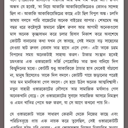
বলে পেত্রোভিচ জানালেও দরাদরি আর কম সম করে আশি রুবল
অন্তত যে হবেই, তা নিয়ে আকাকি আকাকিয়েভিচেরও কোনও সন্দেহ
ছিল না। আকাকি আকাকিয়েভিচের কাছে এটা ছিল বিপুল অঙ্ক। চলতি
ভাষায় বলতে পারি বাজেটের অনেক বাইরের ব্যাপার। শেষমেষ বহু
বছর ধরে কষ্টেসৃষ্টে জমানো চল্লিশ রুবল আর আগামী অনেকগুলো
মাস অনেক কৃচ্ছসাধন করে চলার হিসাব নিকাশ করে অবশেষে
কোটটি বানানোর কথা যখন সে ভাবছে, সেই সময়ে বড় সাহেবের
দেওয়া ষাট রুবল বোনাস তার হাতে এসে গেল। এটা তাকে চরম
বিপদের সময় অনেকটাই সাহায্য করল। টাকার সংস্থান হতেই
চমৎকার এক ওভারকোট দর্জি পেত্রোভিচ তার জন্য বানিয়ে দিল
কিছুদিনের মধ্যে। কোটটি শুধু আকাকিকে ঠান্ডার হাত থেকেই বাঁচালো
না, মানুষ হিসেবেও তাকে দিল বদলে। কোটটি গায়ে জড়ানোর পরেই
তার মন মানসিকতা গেল বদলে। সে হয়ে উঠল অনেক আত্মবিশ্বাসী।
নতুন বাহারী ওভারকোটের দৌলতে তার সামাজিক মর্যাদাও গেল
অনেকখানি বেড়ে। সে ওভারকোটের সুবাদে সামাজিক আসরে নিমন্ত্রণ
ও এমন খাতির পেতে শুরু করল, যা সে আগে কখনো পায় নি।
যে ওভারকোট তাকে সাধারণ কেরানী থেকে নিজের কাছে এবং
পরিচিতবৃত্তে প্রায় এক নায়ক করে তুলেছিল, সেই ওভারকোটটি