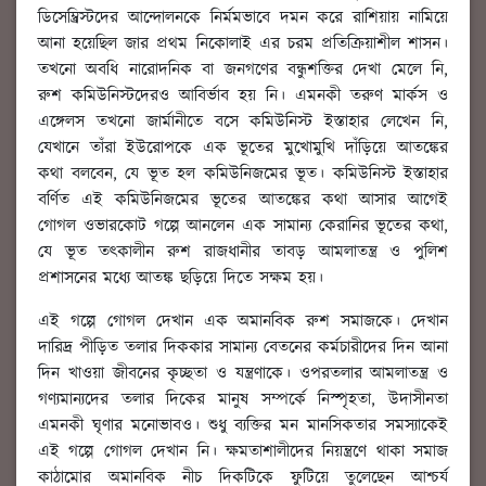
ডিসেম্ব্রিস্টদের আন্দোলনকে নির্মমভাবে দমন করে রাশিয়ায় নামিয়ে
আনা হয়েছিল জার প্রথম নিকোলাই এর চরম প্রতিক্রিয়াশীল শাসন।
তখনো অবধি নারোদনিক বা জনগণের বন্ধুশক্তির দেখা মেলে নি,
রুশ কমিউনিস্টদেরও আবির্ভাব হয় নি। এমনকী তরুণ মার্কস ও
এঙ্গেলস তখনো জার্মানীতে বসে কমিউনিস্ট ইস্তাহার লেখেন নি,
যেখানে তাঁরা ইউরোপকে এক ভূতের মুখোমুখি দাঁড়িয়ে আতঙ্কের
কথা বলবেন, যে ভূত হল কমিউনিজমের ভূত। কমিউনিস্ট ইস্তাহার
বর্ণিত এই কমিউনিজমের ভূতের আতঙ্কের কথা আসার আগেই
গোগল ওভারকোট গল্পে আনলেন এক সামান্য কেরানির ভূতের কথা,
যে ভূত তৎকালীন রুশ রাজধানীর তাবড় আমলাতন্ত্র ও পুলিশ
প্রশাসনের মধ্যে আতঙ্ক ছড়িয়ে দিতে সক্ষম হয়।
এই গল্পে গোগল দেখান এক অমানবিক রুশ সমাজকে। দেখান
দারিদ্র পীড়িত তলার দিককার সামান্য বেতনের কর্মচারীদের দিন আনা
দিন খাওয়া জীবনের কৃচ্ছতা ও যন্ত্রণাকে। ওপরতলার আমলাতন্ত্র ও
গণ্যমান্যদের তলার দিকের মানুষ সম্পর্কে নিস্পৃহতা, উদাসীনতা
এমনকী ঘৃণার মনোভাবও। শুধু ব্যক্তির মন মানসিকতার সমস্যাকেই
এই গল্পে গোগল দেখান নি। ক্ষমতাশালীদের নিয়ন্ত্রণে থাকা সমাজ
কাঠামোর অমানবিক নীচ দিকটিকে ফুটিয়ে তুলেছেন আশ্চর্য