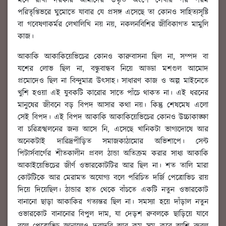
মনে রাখা দরকার আমাদের উদ্ধৃত অংশে লেখার পর পরম
পরিতৃপ্তিভরে ঘুমোতে যাবার যে প্রসঙ্গ এসেছে তা কোনও সাহিত্যসৃষ্টি
বা গবেষণাকর্মর লেখালিখি নয় নয়, নকলনবিশির জীবিকাগত মামুলি
কাজ।
আকাকি আকাকিয়েভিচের কোনও কারুবাসনা ছিল না, সম্পদ বা
যশের লোভ ছিল না, বন্ধুবান্ধব নিয়ে আড্ডা মশগুল আমোদ
প্রমোদেও ছিল না বিন্দুমাত্র উৎসাহ। সাধারণ কাজ ও অল্প মাইনেতে
খুশি হওয়া এই যুবকটি কারোর সাতে পাঁচে থাকত না। এই ধরনের
মানুষের জীবনে বড় বিপদ আসার কথা নয়। কিন্তু শেষমেষ এলো
সেই বিপদ। এই বিপদ আকাকি আকাকিয়েভিচের কোনও উচ্চাকাঙ্ক্ষা
বা চরিত্রস্খলনের জন্য আসে নি, এসেছে খানিকটা ভাগ্যদোষে আর
অনেকটাই দারিদ্রপীড়িত সমাজকাঠামোর অভিশাপে। সেন্ট
পিটার্সবার্গের শীতকালীন প্রবল ঠান্ডা অতিক্রম করার সাধ্য আকাকি
আকাইয়েভিচের জীর্ণ ওভারকোটটির আর ছিল না। শত তালি মারা
কোটটিকে আর মেরামত অযোগ্য বলে পরিচিত দর্জি পেত্রোভিচ রায়
দিয়ে দিয়েছিল। ঠান্ডার হাত থেকে বাঁচতে একটি নতুন ওভারকোট
বানানো ছাড়া আকাকির গত্যন্তর ছিল না। সমস্যা হয়ে দাঁড়াল নতুন
ওভারকোট বানানোর বিপুল দাম, যা দেড়শ রুবলকে ছাড়িয়ে যাবে