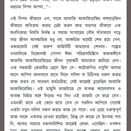
চলত চরম বার্ধক্য পর্যন্ত, যদি না জীবনের পথে ছড়ানো থাকত নানা
ধরনের বিপদ আপদ…”।
এই বিপদ কীভাবে এল, তাকে আকাকি আকাকিয়েভিচ বাশ্‌মাচ্‌কিন
কীভাবে অতিক্রম করার চেষ্টা করল আর তারপর কীভাবে এক
অনতিক্রম্য নিয়তি নির্বন্ধ ও সমাজ সংসারের যৌথ যাঁতাকলে পড়ে
তার জীবন আলঙ্কারিক শুধু নয়, আক্ষরিক অর্থেই শেষ হয়ে গেল,
ওভারকোট সেই করুণ কাহিনীটি আমাদের শোনায়। গল্পের
প্রথমদিকে নিকোলাই গোগল ঈষৎ পরিহাসমিশ্রিত ভাষাভঙ্গীতে
আকাকি আকাকিয়েভিচের জীবন বৃত্তান্তটি আমাদের জানিয়ে দেন।
এক সরকারী কেরানীর ছেলে ছিল সে। ফটোকপির প্রযুক্তি আসার
আগে আপিস আদালতে হাতে লিখে দলিল বা চিঠিপত্র নকল করার
কাজ করত যে সাধারণ কর্মচারীরা, সেই কাজেই ঢুকেছিল আকাকি
আকাকিয়েভিচ। এই মামুলি কাজটাকে সে অত্যন্ত ভালোবাসত ও
অত্যন্ত নিষ্ঠার সঙ্গে দিনের পর দিন এই কাজটা সে করে যেত।
এমনকী রাতে এই ভেবে শুতে যেত যে পরদিন আপিসে গেলেই
একটা নতুন দলিল নকল করার কাজ সে পাবে। এর চেয়ে গুরুত্বপূর্ণ
কাজ তাকে একবার দেওয়া হয়েছিল, কিন্তু সে কাজে সে উৎসাহ পায়
নি, আবার সামান্য নকলনবিশির কাজেই ফেরৎ এসেছিল। প্রসঙ্গত