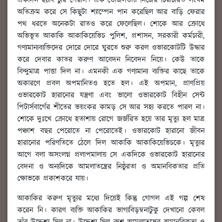
একদিন হঠাৎ চুরি গেরাল। এক ভোজসভায় নিজের চিরাচরিত সংযম
অতিক্রম করে সে কিছুটা শ্যাম্পেন পান করেছিল আর বাড়ি ফেরার
পথ ধরতে অনেকটা রাতও করে ফেলেছিল। শোকে আর ক্রোধে
অভিভূত আকাকি আকাকিয়েভিচ পুলিশ, প্রশাসন, সরকারী কর্মচারী,
গণ্যমান্যব্যক্তিদের দোরে দোরে ঘুরতে শুরু করল ওভারকোটটি উদ্ধার
করে দেবার কাতর করুণ আবেদন নিবেদন নিয়ে। কেউ তাকে
বিন্দুমাত্র পাত্তা দিল না। এমনকী এক গণ্যমান্য ব্যক্তির কাছে তাকে
অকারণে প্রবল অপমানিতও হতে হল। এই অপমান, প্রাণপ্রিয়
ওভারকোট হারানোর যন্ত্রণা এবং ভালো ওভারকোট বিহীন সেন্ট
পিটার্সবার্গের শীতের ভয়ংকর কামড় সে আর সহ্য করতে পারল না।
শোকে দুঃখে ক্রোধে হতাশায় রোগে জর্জরিত হয়ে তার মৃত্যু হল মাত্র
পঞ্চাশ বছর পেরোতে না পেরোতেই। ওভারকোট হারানো জীবন
হারানোর পরিণতিতে ঠেলে দিল আকাকি আকাকিয়েভিচকে। মৃত্যুর
আগে বলা অসংলগ্ন প্রলাপমালায় সে একদিকে ওভারকোট হারানোর
বেদনা ও অন্যদিকে আমলাতন্ত্রের নিষ্ঠুরতা ও অমানবিকতার প্রতি
ক্ষোভকে প্রকাশকরে যায়।
আকাকির করুণ মৃত্যুর মধ্যে দিয়েই কিন্তু গোগল এই গল্প শেষ
করেন নি। কারণ ব্যক্তি আকাকির ভাগ্যবিড়ম্বনাটুকু দেখানো কেবল