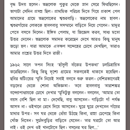
বৃদ্ধ উদয় হলেন। ভদ্রলোক পুকুর থেকে স্নান সেরে ফিরছিলেন।
ভাগ্যটা সেদিন প্রসন্ন ছিল। প্রাথমিক পরিচয় দিতে গিয়ে প্রকাশ পেল
আমাদের গ্রামে ভদ্রলোকের শ্বশুরবাড়ি। ভদ্রলোকের নাম হাবল।
শ্বশুরগাঁয়ের লোককে হাবলবাবু সসম্মানে বাড়িতে নিয়ে গেলেন। মাদুর
পেতে বসতে দিলেন। ইঙ্গিত পেলাম, যা জিজ্ঞেস করব, সাধ্য মতো
উত্তর দেবেন। ভদ্রলোক সমাদর করেছেন দেখে আরও কিছু মানুষ
জড়ো হল। যারা আমাকে এতক্ষণ সন্দেহের চোখে দেখছিল, তারাও
আমার প্রশ্নের উত্তর দিতে রাজী।
১৯৬২ সালে তপন সিংহ ‘হাঁসুলী বাঁকের উপকথা’ চলচিত্রায়িত
করেছিলেন। কিছু কিছু দৃশ্যে গ্রামের সকলকেই থাকতে হয়েছিল।
ছবির শুটিংয়ের স্মৃতি নিয়েই সবাই বলতে শুরু করল। বেশিরভাগেরই
বড়দের থেকে শোনা অভিজ্ঞতা। তবে হাবলবাবু তারাশঙ্কর
বন্দ্যোপাধ্যায়কে চোখে দেখার স্মৃতিটুকু বললেন। বললেন, ‘আমার তো
বয়স বেশি ছিল না মা। দেখেছি, বাবু আসতেন। গাড়িটো গাঁ পর্যন্ত
আসত না। ওইখানে রেখে দিয়ে আসতেন। ঘুরে ঘুরে দেখতেন গাঁয়ের
মাথার উপর। সব ঘর থেকে ধোঁয়া উঠছে কিনা, রান্না চেপেছে কিনা
খোঁজ নিতেন। সুচাঁদবুড়ির বাড়িতে যেতেন। তার ঘরটো তো আর
নাই। ওই দেখ ওই খানটোতে ছিল। বসনের ঘর ছিল...’