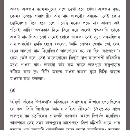
আরও একজন বয়স্কমানুষের সঙ্গে দেখা হয়ে গেল। একজন বৃদ্ধা,
কোমর ভেঙে শয্যাশায়ী। তাঁর নাম লালবৌ। বললেন, সেই কোন
ছোটবেলায় বিয়ে হয়ে চলে এসেছি মনেও পড়ে না। আজন্ম এই
গাঁয়েই আছি। তখনকার দিনে বিয়ে হয়ে এলেই শ্বশুরবাড়ি থেকে
একটা নাম দিত। সেই নামেই লোকে ডাকত। সেই সূত্রে ভদ্রমহিলার
নাম লালবৌ। মুচকি হেসে বললেন, ‘আমি সোন্দর ছেলাম তো, সেই
জন্যে লালবৌ নাম দিয়েছিল।’ লালবৌয়ের বড় জা ছিল ‘কালোবৌ’।
কেউ কেউ বলে, সেই কালোবৌয়ের কিছুটা ছাপ কালোশশী চরিত্রটির
মধ্যে পাওয়া যায়। লালবৌ তাঁর কম বয়সে লাভপুরে বাবুপাড়ায়
ঘটিতে করে দুধ বিক্রি করতে যাওয়া অথবা ঘুঁটে বিক্রি করতে
যাওয়ার কথা বললেন।
(৪)
‘হাঁসুলী বাঁকের উপকথা’র চরিত্রদের তারাশঙ্কর কীভাবে পেয়েছিলেন
সে কথা তিনি লিখেছেন ‘আমার সাহিত্য জীবনে’। ১৯২৫-২৬ সালে
লাভপুর সহ চতুর্দিকের গ্রামগুলি কলেরার কবলে বিপর্যস্ত হয়েছিল।
তারাশঙ্কর সেই সময় লাভপুরের আশেপাশে ত্রিশ চল্লিশটি গ্রামে প্রায়