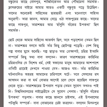
বন্ধুদের কাছে বোলপুর, শান্তিনিকেতন আর পৌষমেলা সমার্থক।
ক্লাসরুমের বাইরে আমার আরও একটি বন্ধুবৃত্ত গড়ে উঠেছিল।
তাদের অনেকেই সাহিত্যের ছাত্রছাত্রী এবং মনেপ্রাণে সাহিত্য
অনুরাগী। তারা জানত, আমার বেড়ে ওঠা লাভপুরের কাছে। তাদের
কাছে লাভপুর, তারাশঙ্কর আর ‘হাঁসুলি বাঁকের উপকথা’ ছিল
সমার্থক।
ছোট থেকে আমার সাহিত্যে আকর্ষণ ছিল, তবে পড়াশোনা তেমন ছিল
না। তারাশঙ্কর বলতে আমি তাঁর কিছু ছোটগল্প পড়েছি। বেশ কিছু
গল্প বাবার মুখে শুনেছি। গল্প ছাড়াও তার প্রেক্ষাপট, চরিত্র ইত্যাদি
সম্পর্কে কিছু তথ্য বাবা বলতেন। কারণ তারাশঙ্করের কাহিনির
চরিত্রগুলির যে বিশেষ ধর্ম, সেই স্বভাবের মানুষ আমাদের আশপাশে
প্রতিটি গ্রামেই দেখতে পাওয়া যেত। আজও যায়। তাঁর কাহিনির
ঘটনাগুলিও অহরহ আমাদের চারিপাশে ঘটে। তবে সেসবের রস
আস্বাদন করা বা মর্ম বোঝার আগেই চলে যেতে হয়েছিল লাভপুর
থেকে দূরে। তারাশঙ্করের উপন্যাস পড়ার তেমন সুযোগ তখনও পাই
নি। বিশ্ববিদ্যালয়ের লাইব্রেরীতে সে সুযোগ পেলাম। ‘হাঁসুলি বাঁকের
উপকথা’ পড়লাম। বাবার কাছে জানতে চাইলাম, এই উপন্যাসের
পটভূমি সম্পর্কে। বাবা বোঝানোর চেষ্টা করলেন। বললেন মিলনপুর