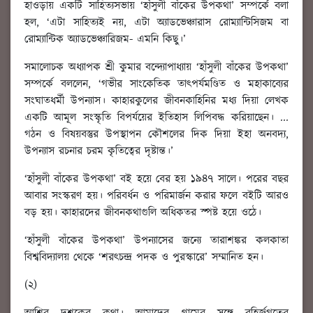
হাওড়ায় একটি সাহিত্যসভায় ‘হাঁসুলী বাঁকের উপকথা’ সম্পর্কে বলা
হল, ‘এটা সাহিত্যই নয়, এটা অ্যাডভেঞ্চারাস রোম্যান্টিসিজম বা
রোম্যান্টিক অ্যাডভেঞ্চারিজম- এমনি কিছু।’
সমালোচক অধ্যাপক শ্রী কুমার বন্দ্যোপাধ্যায় ‘হাঁসুলী বাঁকের উপকথা’
সম্পর্কে বললেন, ‘গভীর সাংকেতিক তাৎপর্যমণ্ডিত ও মহাকাব্যের
সংঘাতধর্মী উপন্যাস। কাহারকুলের জীবনকাহিনির মধ্য দিয়া লেখক
একটি আমূল সংস্কৃতি বিপর্যয়ের ইতিহাস লিপিবদ্ধ করিয়াছেন। ...
গঠন ও বিষয়বস্তুর উপস্থাপন কৌশলের দিক দিয়া ইহা অনবদ্য,
উপন্যাস রচনার চরম কৃতিত্বের দৃষ্টান্ত।’
‘হাঁসুলী বাঁকের উপকথা’ বই হয়ে বের হয় ১৯৪৭ সালে। পরের বছর
আবার সংস্করণ হয়। পরিবর্ধন ও পরিমার্জন করার ফলে বইটি আরও
বড় হয়। কাহারদের জীবনকথাগুলি অধিকতর স্পষ্ট হয়ে ওঠে।
‘হাঁসুলী বাঁকের উপকথা’ উপন্যাসের জন্যে তারাশঙ্কর কলকাতা
বিশ্ববিদ্যালয় থেকে ‘শরৎচন্দ্র পদক ও পুরস্কারে’ সম্মানিত হন।
(২)