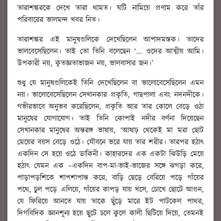
তারাশঙ্করকে দেখে তারা থামত। ঘটি নামিয়ে প্রণাম করে তাঁর
পরিবারের ভালমন্দ খবর নিত।
তারাশঙ্কর এই মানুষগুলিকে দেখেছিলেন আপাদমস্তক। তাদের
ভালবেসেছিলেন। তাই তো তিনি বলেছেন ‘... ওদের আত্মীয় আমি।
উপকারী নয়, কৃতজ্ঞতাভাজন নয়, ভালবাসার জন।’
শুধু যে মানুষগুলিকেই তিনি দেখেছিলেন বা ভালোবেসেছিলেন এমন
নয়। ভালোবেসেছিলেন সেখানকার প্রকৃতি, গাছপালা এবং নদনদীকে।
গভীরভাবে অনুভব করেছিলেন, প্রকৃতি আর তার কোলে বেড়ে ওঠা
মানুষের যোগাযোগ। তাই তিনি কোপাই নদীর বর্ণনা দিয়েছেন
সেখানকার মানুষের অন্তরঙ্গ ভাষায়, ‘আষাঢ় থেকেই মা মরা ছোট
মেয়ের বয়স বেড়ে ওঠে। যৌবনে ভরে যায় তার শরীর। তারপর হঠাৎ
একদিন সে হয়ে ওঠে ডাকিনী। কাহারদের এক একটা ঝিউড়ি মেয়ে
হঠাৎ যেমন এক –একদিন বাপ-মা-ভাই-ভাজের সঙ্গে ঝগড়া করে,
পাড়াপড়শিকে শাপশাপান্ত করে, বাড়ি ছেড়ে বেরিয়ে পড়ে গাঁয়ের
পথে, চুল পড়ে এলিয়ে, গাঁয়ের কাপড় যায় খসে, চোখে ছোটে আগুন,
যে ফিরিয়ে আনতে যায় তাকে ছুঁড়ে মারে ইট পাটকেল পাথর,
দিগবিদিক জ্ঞানশূন্য হয়ে ছুটে চলে কুলে কালী ছিটিয়ে দিয়ে, তেমনই