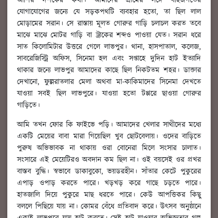
আশির দশকের কথা। আমাদের গ্রামের সঙ্গে বহির্জগতের
যোগাযোগের জন্যে যে সড়কপথটি ব্যবহার হতো, তা ছিল লাল
মোড়ামের সরান। সে রাস্তায় মূলত গোরুর গাড়ি চলাচল করত তবে
মাঝে মাঝে মোটর গাড়ি বা ট্রাকের শব্দও পাওয়া যেত। সরান ধরে
সাত কিলোমিটার উত্তরে গেলে লাভপুর। থানা, হাসপাতাল, কলেজ,
সাবরেজিস্ট্রি অফিস, সিনেমা হল এবং সপ্তাহে দুদিন হাট ইত্যাদি
থাকার জন্যে লাভপুর আমাদের কাছে ছিল নিকটতম শহর। ডাক্তার
দেখানো, ফুল্লরাতলার মেলা অথবা মা-কাকিমাদের সিনেমা দেখতে
যাওয়া সবই ছিল লাভপুরে। যাওয়া হতো টপ্পরে ছাওয়া গোরুর
গাড়িতে।
আমি তখন ফোর কি ফাইভে পড়ি। আমাদের খেলার সাথীদের মধ্যে
একটি মেয়ের বাবা মারা গিয়েছিল খুব ছোটবেলায়। ওদের বাড়িতে
পুরুষ অভিভাবক না থাকায় ওরা বোনেরা মিলে সংসার চালাত।
সংসারে এই মেয়েটিরও অবদান কম ছিল না। ওই বয়সেই ওর প্রখর
বাস্তব বুদ্ধি। স্বভাবে ডাকাবুকো, ভয়ডরহীন। সাঁতার কেটে পুকুরের
এপাড় ওপাড় করতে পারে। খড়খড় করে গাছে চড়তে পারে।
হাতজালি দিয়ে পুকুরে মাছ ধরতে পারে। কেউ আপত্তিকর কিছু
বললে পিছিয়ে যায় না। কোমর বেঁধে প্রতিবাদ করে। উৎসব অনুষ্ঠানে