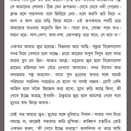
একাই লাভপুরে যায় হাট করতে। সেই হাট যাওয়ার অভিজ্ঞতার গল্প
সে আমাদের শোনায়। ঠিক যেন রূপকথা। যেতে যেতে নদী পেরোয়।
ক্লান্ত হলে গাছতলায় বসে জিরিয়ে নেয়। থলে ভরতি হাট নিয়ে এ
আল ও আল ধরে বাড়ি ফিরে আসে। এই রূপকথার পথটি ধরে
আমাদের যাওয়ার অনুমতি ছিল না। ‘যাবে যাও, সোজা পথে যাও।
সরান ধরে। সাপ-খোপ, খানা-খন্দ, ঝোপঝাড় ধরে যাবে, সে হবে না।’
একবার আমার জ্বর হয়েছে। বিছানায় শুয়ে আছি। বন্ধুরা বিকেলবেলা
খবর নিয়ে খেলতে চলে যাচ্ছে। গ্রামে কারোর অসুখ বিসুখ হলে খবর
করার খুব চল ছিল। আজও আছে। বড়দের জ্বর হলে বিকেলবেলা
গ্রামের মহিলারা দল বেঁধে দেখতে আসতেন। খবর নিতেন আর
নানারকম গল্প করতেন। তাতে সুখ দুঃখের কথার সঙ্গে যথেষ্ট
পরিমানে পরনিন্দা পরচর্চাও যে হতো তা বলাই বাহুল্য। রোগী বেশি
কাহিল হলে তাঁকে জিজ্ঞেস করা হতো, মুখে রুচি আছে কিনা, কী
খেতে ইচ্ছে করছে, ইত্যাদি। ঠাকুমার জ্বর হলে আমসত্ব খেলে তবে
মুখের স্বাদ ফিরে আসত।
সেই বার আমার জ্বর। মুখের সঙ্গে দুনিয়াও বিস্বাদ। খাবার গলা দিয়ে
নামছে না, কাজেই সকলের ভারি দুশ্চিন্তা। কাঙ্ক্ষিত প্রশ্নটিও কেউ
একজন করল, ‘কী খেতে ইচ্ছে করছে?’ কালবিলম্ব না করে আমি