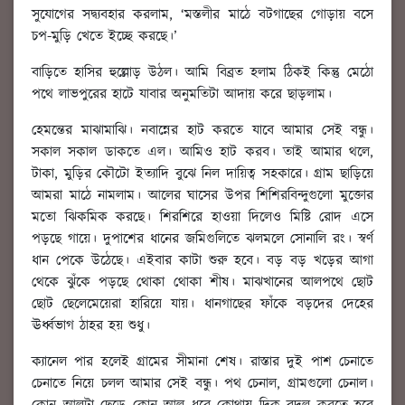
সুযোগের সদ্ব্যবহার করলাম, ‘মস্তলীর মাঠে বটগাছের গোড়ায় বসে
চপ-মুড়ি খেতে ইচ্ছে করছে।’
বাড়িতে হাসির হুল্লোড় উঠল। আমি বিব্রত হলাম ঠিকই কিন্তু মেঠো
পথে লাভপুরের হাটে যাবার অনুমতিটা আদায় করে ছাড়লাম।
হেমন্তের মাঝামাঝি। নবান্নের হাট করতে যাবে আমার সেই বন্ধু।
সকাল সকাল ডাকতে এল। আমিও হাট করব। তাই আমার থলে,
টাকা, মুড়ির কৌটো ইত্যাদি বুঝে নিল দায়িত্ব সহকারে। গ্রাম ছাড়িয়ে
আমরা মাঠে নামলাম। আলের ঘাসের উপর শিশিরবিন্দুগুলো মুক্তোর
মতো ঝিকমিক করছে। শিরশিরে হাওয়া দিলেও মিষ্টি রোদ এসে
পড়ছে গায়ে। দুপাশের ধানের জমিগুলিতে ঝলমলে সোনালি রং। স্বর্ণ
ধান পেকে উঠেছে। এইবার কাটা শুরু হবে। বড় বড় খড়ের আগা
থেকে ঝুঁকে পড়ছে থোকা থোকা শীষ। মাঝখানের আলপথে ছোট
ছোট ছেলেমেয়েরা হারিয়ে যায়। ধানগাছের ফাঁকে বড়দের দেহের
ঊর্ধ্বভাগ ঠাহর হয় শুধু।
ক্যানেল পার হলেই গ্রামের সীমানা শেষ। রাস্তার দুই পাশ চেনাতে
চেনাতে নিয়ে চলল আমার সেই বন্ধু। পথ চেনাল, গ্রামগুলো চেনাল।