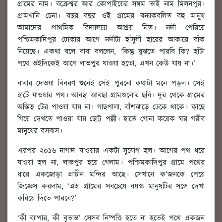
গ্রামের নাম। বক্রেশ্বর আর কোপাইয়ের সঙ্গম তাই নাম মিলনপুর।
গ্রামখানি চেনা। বছর বছর ওই গ্রামের বন্যাকবলিত বহু মানুষ
আমাদের প্রাথমিক বিদ্যালয়ে আশ্রয় নিত। নদী পেরিয়ে
পশ্চিমকাদিপুর ঢোকার আগে নদীটা হাঁসুলী হারের আকারে বাঁক
নিয়েছে। একথা বলে বাবা বললেন, ‘কিন্তু বুঝতে পারবি কি? হাঁটা
পথে ওইদিকেই আগে লাভপুর যাওয়া হতো, এখন কেউ যায় না।’
বাবার দেওয়া বিবরণ শুনেই সেই পুরনো কথাটা মনে পড়ল। সেই
হাটে যাওয়ার পথ। আবছা আবছা গ্রামগুলোর ছবি। দূর থেকে গ্রামের
অস্তিত্ব টের পাওয়া যায় না। গাছপালা, বাঁশঝাড়ে ঢেকে থাকে। কাছে
গিয়ে দেখতে পাওয়া যায় ছোট্ট পল্লী। হাতে গোনা কয়েক ঘর গরীব
মানুষের বসবাস।
এরপর ২০১৬ নাগাদ যাওয়ার একটা সুযোগ হল। আগের পথ ধরে
যাওয়া হল না, লাভপুর হয়ে গেলাম। পশ্চিমকাদিপুর গ্রামে পথের
ধারে একজোড়া প্রাচীন মন্দির আছে। সেখানে ক’জনকে পেয়ে
জিজ্ঞেস করলাম, ‘এই গ্রামের সবচেয়ে বয়স্ক মানুষটির সঙ্গে দেখা
করিয়ে দিতে পারবে?’
‘কী ব্যাপার, কী বৃতান্ত’ সেসব নিষ্পত্তি হতে না হতেই পথে একজন