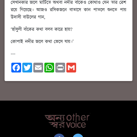
সেখানকার জলে মাটিতে অথবা নদীর বাঁকেও কোথাও যেন তার রেশ
রয়ে গিয়েছে। আজও রসিকজনে বাতাসে কান পাতলে শুনতে পায়
উদাসী বাউলের গান,
‘হাঁসুলী বাঁকের কথা বলব কারে হায়?
কোপাই নদীর জলে কথা ভেসে যায়।’
---
F
T
E
W
P
G
a
w
m
h
r
m
c
i
a
a
i
a
e
t
i
t
n
i
b
t
l
s
t
l
o
e
A
o
r
p
k
p