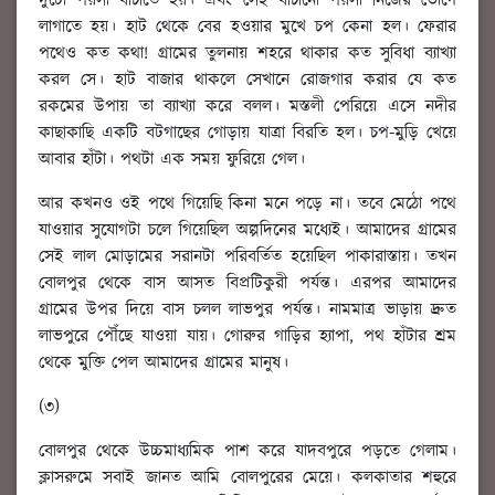
দুটো পয়সা বাঁচাতে হয়। এবং সেই বাঁচানো পয়সা নিজের ভোগে
লাগাতে হয়। হাট থেকে বের হওয়ার মুখে চপ কেনা হল। ফেরার
পথেও কত কথা! গ্রামের তুলনায় শহরে থাকার কত সুবিধা ব্যাখ্যা
করল সে। হাট বাজার থাকলে সেখানে রোজগার করার যে কত
রকমের উপায় তা ব্যাখ্যা করে বলল। মস্তলী পেরিয়ে এসে নদীর
কাছাকাছি একটি বটগাছের গোড়ায় যাত্রা বিরতি হল। চপ-মুড়ি খেয়ে
আবার হাঁটা। পথটা এক সময় ফুরিয়ে গেল।
আর কখনও ওই পথে গিয়েছি কিনা মনে পড়ে না। তবে মেঠো পথে
যাওয়ার সুযোগটা চলে গিয়েছিল অল্পদিনের মধ্যেই। আমাদের গ্রামের
সেই লাল মোড়ামের সরানটা পরিবর্তিত হয়েছিল পাকারাস্তায়। তখন
বোলপুর থেকে বাস আসত বিপ্রটিকুরী পর্যন্ত। এরপর আমাদের
গ্রামের উপর দিয়ে বাস চলল লাভপুর পর্যন্ত। নামমাত্র ভাড়ায় দ্রুত
লাভপুরে পৌঁছে যাওয়া যায়। গোরুর গাড়ির হ্যাপা, পথ হাঁটার শ্রম
থেকে মুক্তি পেল আমাদের গ্রামের মানুষ।
(৩)
বোলপুর থেকে উচ্চমাধ্যমিক পাশ করে যাদবপুরে পড়তে গেলাম।
ক্লাসরুমে সবাই জানত আমি বোলপুরের মেয়ে। কলকাতার শহুরে