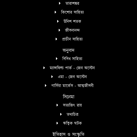
তারাশঙ্কর
কিশোর সাহিত্য
উনিশ শতক
জীবনানন্দ
প্রাচীন সাহিত্য
অনুবাদ
বিবিধ সাহিত্য
ম্যান্সফিল্ড পার্ক - জেন অস্টেন
এমা - জেন অস্টেন
গার্সিয়া মার্কেস - আত্মজীবনী
সিনেমা
সত্যজিৎ রায়
তথ্যচিত্র
ঋত্বিক ঘটক
ইতিহাস ও সংস্কৃতি