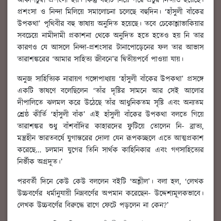
আকাশচুম্বী প্রশংসা হয়। কিন্তু বইটি নিয়ে পরে প্রচুর নিন্দাও হয়েছে।
প্রশংসা ও নিন্দা মিলিয়ে সমালোচনা চলেছে বহুদিন। ‘হাঁসুলী বাঁকের
উপকথা’ পৃথিবীর বহু ভাষায় অনুদিত হয়েছে। তবে চেকোশ্লাভাকিয়ার
সবচেয়ে নামীদামী প্রকাশনা থেকে অনুদিত হতে হতেও হয় নি তার
কারণও যে আসলে নিন্দা-প্রশংসার টানাপোড়েনের ফল তার আভাস
তারাশঙ্করের ‘আমার সাহিত্য জীবনে’র দ্বিতীয়পর্বে পাওয়া যায়।
অনুজ সাহিত্যিক নারায়ণ গঙ্গোপাধ্যায় ‘হাঁসুলী বাঁকের উপকথা’ প্রসঙ্গে
একটি ভাষণে বলেছিলেন ‘তাঁর দৃষ্টির সামনে আর সেই আলোর
দীপালিতে ঝলমল করে উঠেছে তাঁর আধুনিকতম সৃষ্টি এবং অন্যতম
শ্রেষ্ঠ কীর্তি ‘হাঁসুলী বাঁক’ এই হাঁসুলী বাঁকের উপকথা বলতে গিয়ে
তারাশঙ্কর শুধু বাঁশবাঁদির কাহারদের ফুটিয়ে তোলেন নি- ব্রাত্য,
মন্ত্রহীন ভারতবর্ষে যুগান্তরের দোলা যেন রূপকচ্ছলে এতে আত্মপ্রকাশ
করেছে... চলমান যুগের তিনি সার্থক কাহিনিকার এবং গণসাহিত্যের
নির্ভীক অগ্রদূত।’
পরবর্তী দিনে কেউ কেউ বললেন বইটি ‘অশ্লীল’। বলা হল, ‘লেখক
উচ্চবর্ণের ধর্মানুযায়ী নিম্নবর্ণের অপমান করেছেন- উদ্দেশ্যমূলকভাবে।
লেখক উচ্চবর্ণের বিরুদ্ধে রাগে ফেটে পড়লেন না কেন?’