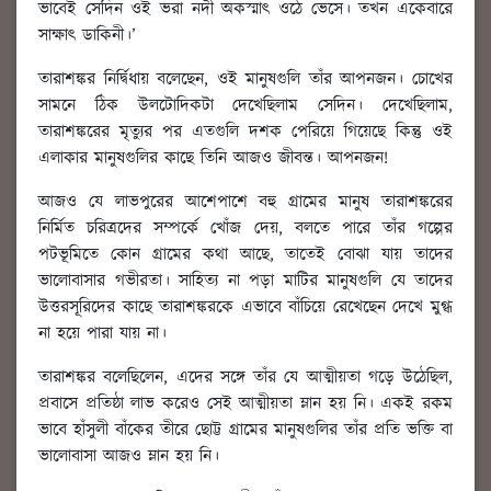
ভাবেই সেদিন ওই ভরা নদী অকস্মাৎ ওঠে ভেসে। তখন একেবারে
সাক্ষাৎ ডাকিনী।’
তারাশঙ্কর নির্দ্বিধায় বলেছেন, ওই মানুষগুলি তাঁর আপনজন। চোখের
সামনে ঠিক উলটোদিকটা দেখেছিলাম সেদিন। দেখেছিলাম,
তারাশঙ্করের মৃত্যুর পর এতগুলি দশক পেরিয়ে গিয়েছে কিন্তু ওই
এলাকার মানুষগুলির কাছে তিনি আজও জীবন্ত। আপনজন!
আজও যে লাভপুরের আশেপাশে বহু গ্রামের মানুষ তারাশঙ্করের
নির্মিত চরিত্রদের সম্পর্কে খোঁজ দেয়, বলতে পারে তাঁর গল্পের
পটভূমিতে কোন গ্রামের কথা আছে, তাতেই বোঝা যায় তাদের
ভালোবাসার গভীরতা। সাহিত্য না পড়া মাটির মানুষগুলি যে তাদের
উত্তরসূরিদের কাছে তারাশঙ্করকে এভাবে বাঁচিয়ে রেখেছেন দেখে মুগ্ধ
না হয়ে পারা যায় না।
তারাশঙ্কর বলেছিলেন, এদের সঙ্গে তাঁর যে আত্মীয়তা গড়ে উঠেছিল,
প্রবাসে প্রতিষ্ঠা লাভ করেও সেই আত্মীয়তা ম্লান হয় নি। একই রকম
ভাবে হাঁসুলী বাঁকের তীরে ছোট্ট গ্রামের মানুষগুলির তাঁর প্রতি ভক্তি বা
ভালোবাসা আজও ম্লান হয় নি।