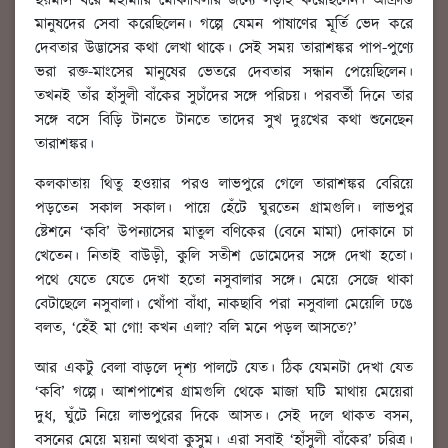
ছয়মাস ধরে মহামারি মোকাবিলার জন্যে লড়াই করেছিলেন। আক্রান্ত
মানুষদের সেবা করেছিলেন। গল্পে যেমন পাষাণের মূর্তি ভেদ করে
দেবতার উদ্ভাসের কথা লেখা থাকে। সেই সময় তারাশঙ্কর পাপ-পুণ্যে
ভরা রক্ত-মাংসের মানুষের ভেতরে দেবতার সন্ধান পেয়েছিলেন।
তখনই তাঁর হাঁসুলী বাঁকের সুচাঁদের সঙ্গে পরিচয়। পরবর্তী দিনে তার
সঙ্গে বসে বিড়ি টানতে টানতে তাদের সুখ দুঃখের কথা শুনেছেন
তারাশঙ্কর।
কলকাতায় থিতু হওয়ার পরও লাভপুরে গেলে তারাশঙ্কর বেরিয়ে
পড়তেন সকাল সকাল। পায়ে হেঁটে ঘুরতেন গ্রামগুলি। লাভপুর
ষ্টেশনে ‘কবি’ উপন্যাসের মাতুল বণিকের (বেনে মামা) দোকানে চা
খেতেন। নিতাই বাউড়ী, কুলি সতীশ ডোমেদের সঙ্গে দেখা হতো।
পথে যেতে যেতে দেখা হতো নসুবালার সঙ্গে। মেয়ে সেজে থাকা
বেটাছেলে নসুবালা। খোঁপা বাঁধা, নাকছাবি পরা নসুবালা মেয়েলি ঢঙে
বলত, ‘হেঁই মা গো! কখন এলা? বলি মনে পড়ল আসতে?’
আর একটু বেলা বাড়লে দৃশ্য পালটে যেত। ঠিক যেমনটা দেখা যেত
‘কবি’ গল্পে। আশপাশের গ্রামগুলি থেকে মাজা ঘটি মাথায় মেয়েরা
দুধ, ঘুঁটে নিয়ে লাভপুরের দিকে আসত। সেই দলে থাকত বসন,
বসনের মেয়ে ময়না অথবা কুসুম। এরা সবাই ‘হাঁসুলী বাঁকের’ চরিত্র।