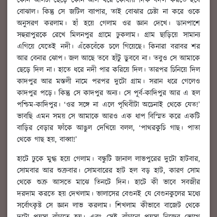
কোন আলটা ছেড়ে কোন আল ধরে কোথায় দিক বদল করতে হবে
বোঝাল। কিন্তু সে জটিল ব্যাপার, তাই বোঝার চেষ্টা না করে ওকে
অনুসরণ করলাম। হাঁ হয়ে গেলাম ওর জ্ঞান দেখে। ডানপাশে
সহুরাপুরকে রেখে মিলনপুর গ্রামে ঢুকলাম। গ্রাম ছাড়িয়ে সামান্য
এগিয়ে যেতেই নদী। এঁকেবেঁকে চলে গিয়েছে। কিনারা বরাবর শর
আর বেনার ঝোপ। জল আছে তবে হাঁটু ডুববে না। তবুও সে আমাকে
ছেড়ে দিল না। হাতে ধরে নদী পার করিয়ে দিল। তারপর চিনিয়ে দিল
কাদপুর আর মস্তলী নামে পরপর দুটো গ্রাম। সরান ধরে গেলেও
কাদপুর পড়ে। কিন্তু সে কাদপুর অন্য। সে পূর্ব-কাদিপুর আর এ হল
পশ্চিম-কাদিপুর। ‘ওর সঙ্গে না এলে পৃথিবীটা অচেনাই থেকে যেত!’
ভাবছি এমন সময় সে আমাকে আরও এক ধাপ বিস্মিত করে একটি
বাড়ির বেড়ার ফাঁকে আঙুল দেখিয়ে বলল, ‘পাথরকুচি গাছ। পাতা
থেকে গাছ হয়, বাব্বা!’
হাটে ঢুকে মুগ্ধ হয়ে গেলাম। বন্ধুটি জানাল লাভপুরের দুটো হাটবার,
সোমবার আর শুক্রবার। সোমবারের হাট হল বড় হাট, কারণ সোম
থেকে শুক্র আসতে মাঝে তিনটে দিন। হাটে কী ভাবে সবজীর
দরদাম করতে হয় দেখলাম। ভালাসের বেগুনই যে বেগুনকুলের মধ্যে
সর্বোৎকৃষ্ট সে জ্ঞান লাভ করলাম। শিখলাম কীভাবে বাজেট থেকে