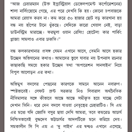
“আজ চেয়ারম্যান (উক্ত ইন্ড্রাস্ট্রিয়াল ডেভেলপমেন্ট কর্পোরেশনের)
শালা নার্সিংহোমে গেছে, এর পরে দেখবি কি হয়। কোনো ঢপবাজকে
আমরা রেয়াত করব না। কম করে ৫০ হাজার ছোট বড় কারখানা হয়
বন্ধ নয় হাঁপের টানে ধুঁকছে। সেদিকে কারো খেয়াল নেই, বাড়া
ডাউনস্ট্রিম মারাচ্ছে। ফরমুলা ওয়ান রেসিং! হোটেল! কার পার্কিং
প্লাজা! সামলাও এবার চাকতি।”
বন্ধ কলকারখানার প্রসঙ্গ যেমন এখানে আসে, তেমনি আসে হকার
উচ্ছেদ অভিযানের কথাও। আমাদের ভুলে যাবার নয় উপন্যাস রচনার
কাছাকাছি সময়ে হকার উচ্ছেদ তথা ‘অপারেশন সানসাইন’ নিয়ে
বিপুল আলোড়ন এর কথা।
অভিমুখ বদলের পেছনের কারণকে সামনে আনেন নবারুণ।
স্পষ্টভাবেই। লেফট ফ্রন্ট সরকার নিও লিবারাল অর্থনৈতিক
নীতিমালার সঙ্গে কীভাবে আস্তে আস্তে সমীকৃত হয়ে যাচ্ছে সেটা
দেখান তিনি। ধরে দেন বদলে যাওয়া নেতৃত্বের চেহারাটিও। সি এম
এর মধ্যে যদি জ্যোতি বসুর ছায়া দেখি আমরা, তবে কমরেড আচার্য
নিশ্চিতভাবেই বুদ্ধদেব ভট্টাচার্যর আদলটিকে মনে করিয়ে দেয়।
সমকালীন সি পি এম এ ‘দু লাইন’ এর দ্বন্দ্বও এখানে এসেছে,