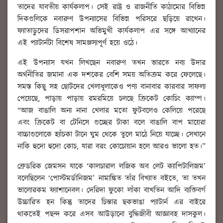
তাদের যাবতীয় কার্যকলাপ। সেই রাষ্ট্র ও রাজনীতি কাঠামোর বিভিন্ন
দিকগুলিকে নবারুণ উপন্যাসের বিভিন্ন পরিসরে ছড়িয়ে রাখেন।
ফ্যাতাড়ুদের ডিসরাপশান অভিমুখী কার্যকলাপ এর সঙ্গে আখ্যানের
এই প্যাটার্নটা বিশেষ সামঞ্জস্যপূর্ণ হয়ে ওঠে।
এই উপন্যাস যখন লিখছেন নবারুণ তখন ভারতে নব্য উদার
অর্থনীতির জমানা এক দশকের বেশি সময় অতিক্রম করে ফেলেছে।
সমস্ত কিছু সহ ছোটদের খেলাধূলাকেও পণ্য বানাবার কারবার সাফল্য
পেয়েছে, পাড়ায় পাড়ায় রমরমিয়ে চলছে ক্রিকেট কোচিং ক্যাম্প।
“আজ বাঙালি অন্য নানা খেলার মতো ফুটবলেও কেলিয়ে পরেছে
এবং ক্রিকেট বা টেনিসে গুচ্ছের টাকা বলে বাঙালি বাপ মায়েরা
বাচ্চাগুলোকে হ্যাঁচকা টানে ঘুম থেকে তুলে মাঠে নিয়ে যাচ্ছে। সেখানে
নাকি হুদো হুদো কোচ, যারা বরং কোচোয়ান হলে আরও ভালো হত।”
ফ্রেডরিক জেমসন যাকে ‘কালচারাল লজিক অব লেট ক্যাপিটালিজম’
বলেছিলেন ‘পোস্টমর্ডানিজম’ নামাঙ্কিত তাঁর বিখ্যাত বইতে, তা তখন
ভালোরকম ফ্যাশানেবল। দেরিদা ফুকো লাঁকা বাখতিন আদি ব্যক্তিবর্গ
উচ্চারিত হন কিন্তু তাদের চিন্তার ছকভাঙা প্যাটার্ন এর বাইরে
থাকতেই পছন্দ করে এসব আউড়ানো বুদ্ধিজীবী আজ্ঞাবহ দাসকুল।