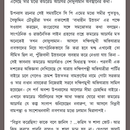
এসেছে তার মধ্যে কমরেড আচার্যর দোদুল্যমান অবস্থানের কথা।
উপন্যাস রচনার সেই সময়টিতে সি পি এমের মধ্যে সমীর পুততুণ্ড,
সৈফুদ্দিন চৌধুরীরা তখন প্রকাশ্যেই ‘বাধাহীন উন্নয়ন’ এর পক্ষে
সওয়াল করছেন, কংগ্রেসের সঙ্গে সমঝোতার কথা বলছেন।
সাংগঠনিক ও রাজনৈতিক লাইন গ্রহণের প্রশ্নে কমরেড আচার্যর মত
অনেকেই তখন দোদুল্যমান। আসলে দক্ষিণমুখী অভিযাত্রার
প্রবক্তাদের নিয়ে সাংগঠনিকভাবে কি করা হবে দ্বন্দ্ব এখানেই তো
সীমিত ছিল না, পুঁজিবাদী উন্নয়নকে ব্যবহার করে নেওয়া যায় কিনা –
সেই ভাবনায় কমরেড আচার্যরাও বেশ দ্বিধাগ্রস্থ তখন। পরবর্তী এক
দশকের অভিজ্ঞতা দেখিয়েছে সে যাত্রায় দক্ষিণপন্থী অভিযাত্রীরা পার্টির
বাইরে চলে গেলেও ক্রমশ উন্নততর বামফ্রন্টের নামে গোটা সরকার
ও তার প্রধান নায়কেরা নিজেরাই সরবে দক্ষিণমুখী অভিযাত্রায় সামিল
হয়েছেন। সে পর্ব অবশ্য উপন্যাসের আলোচ্য সীমা চোহদ্দির বাইরে।
এখানে কমরেড স্ট্যালিনের সঙ্গে আধা তন্দ্রার ঘোরে থাকা কমরেড
আচার্যর যে কল্প সংলাপ শুনিয়েছেন নবারুণ, তা আসলে বিপ্লবী
বামপন্থা ও সংশোধনবাদী প্রবণতার মধ্যে চলমান দ্বিরালাপই।
“বিপ্লব করেছিস? কাকে বলে জানিস ? ...করিস ত শালা ভোট। আর
কিছু করতে পারবি বলেও ত শালা মনে হয় না। যেগুলো আলটু