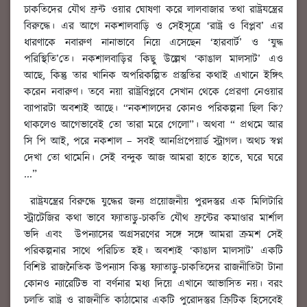
চাকতিদের যৌথ ফ্রন্ট ওয়ার ঘোষণা করে লালবাজার তথা রাষ্ট্রযন্ত্রের
বিরুদ্ধে। এর আগে নকশালবাড়ি ও সেইসূত্রে ‘রাষ্ট্র ও বিপ্লব’ এর
ধারণাকে নবারুণ নানাভাবে নিয়ে এসেছেন ‘হারবার্ট’ ও ‘যুদ্ধ
পরিস্থিতি’তে। নকশালবাড়ির কিছু উল্লেখ ‘কাঙাল মালসাট’ এও
আছে, কিন্তু তার খানিক অপরিকল্পিত প্রস্তুতির কথাই এখানে ইঙ্গিৎ
করেন নবারুণ। তবে নয়া রাষ্ট্রবিপ্লবে সেখান থেকে প্রেরণা নেওয়ার
ব্যাপারটা অবশ্যই আছে। “নকশালদের কোনও পরিকল্পনা ছিল কি?
থাকলেও আগেভাবেই তো তারা মরে গেলো”। অথবা “ প্রথমে আর
সি পি আই, পরে নকশাল – সবই আনপ্রিপেয়ার্ড স্ট্রাগল। অথচ স্বপ্ন
দেখা তো থামেনি। সেই বন্দুক আজ আমরা হাতে হাতে, ঘরে ঘরে
...”
রাষ্ট্রযন্ত্রের বিরুদ্ধে যুদ্ধের জন্য প্রয়োজনীয় পুরদস্তুর এক মিলিটারি
স্ট্রাটেজির কথা ভাবে ফ্যাতাড়ু-চাকতি যৌথ ফ্রন্টের কমাণ্ডার মার্শাল
ভদি এবং উপন্যাসের অগ্রসরণের সঙ্গে সঙ্গে আমরা ক্রমশ সেই
পরিকল্পনার সাথে পরিচিত হই। অবশ্যই ‘কাঙাল মালসাট’ একটি
বিশিষ্ট রাজনৈতিক উপন্যাস কিন্তু ফ্যাতাড়ু-চাকতিদের রাজনীতিটা টানা
কোনও ন্যারেটিভ বা বর্ণনার মধ্য দিয়ে এখানে আভাসিত নয়। বরং
চলতি রাষ্ট্র ও রাজনীতি কাঠামোর একটি পুরোদস্তুর ক্রিটিক হিসেবেই