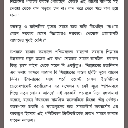
নিজেদের পরিচিত করতে পেরেছেন। কেউই এই ধরণের ব্যাপারে সই
দেওয়া থেকে বাদ পড়তে চান না। বাদ পরে গেলে খচে লাল হয়ে
যান।”
ফ্যাতাড়ু ও রাষ্ট্রশক্তির যুদ্ধের সময়ে তারা নাকি লিখেছিল “সংগ্রাম
যেমন দরকার তেমন বিশ্রামেরও দরকার। শেষোক্ত প্রয়োজনটি
আমাদের খুবই বেশি।”
উপন্যাস রচনার সমকালে পশ্চিমবঙ্গের বামফ্রন্ট সরকার শিল্পায়ন
উন্নয়নের নতুন মডেল এর কথা সোচ্চারে সামনে আনছিল। নবারুণ
কিন্তু ‘ক্লাস লাইন’ থেকে সরেন নি একটুকুও। শিল্পায়নের ঢক্কানিনাদ
এর তলায় আসলে বহমান বি শিল্পায়নের বাস্তব ছবিটা তুলে আনেন
তিনি। উপন্যাসের সপ্তম পর্বে ওয়েস্ট বেঙ্গল ইন্ড্রাস্ট্রিয়াল
ডেভেলপমেন্ট কর্পোরেশন এর সম্মেলন ও সেই সূত্রে ‘পশ্চিমবঙ্গে
শিল্পে নতুন জোয়ার আসছে’ এই সরকারী প্রচারকে নিয়ে রঙ্গতামাসা
রয়েছে, রয়েছে উন্নয়নের সামগ্রিক মডেলটিকে নিয়েই তীব্র খেউড়।
বস্তুতপক্ষে চাকতি ও ফ্যাতাড়ুদের দ্বারা সাবঅল্টার্ন সাবভার্সান এর
ব্যাকড্রপ হিসেবে এই পলিটিকাল ক্রিটিকটাকেই ক্রমশ সামনে আনতে
থাকেন নবারুণ।