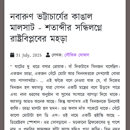
নবারুণ ভট্টাচার্যের কাঙাল
মালসাট - শতাব্দীর সন্ধিলগ্নে
রাষ্ট্রবিপ্লবের মহড়া
31 July, 2025
লেখক:
সৌভিক ঘোষাল
“ ঘাটের দু ধারে বসার রোয়াক। বাঁ দিকটাতে তিনজন বসেছিল।
একজন ঢ্যাঙা, একজন বেঁটে মোটা আর তিননম্বরকে দেখলেই বোঝা
যায় পাগলাখ্যাঁচা। ... এই ফাঁকে বলে নেওয়া যাক যে, বাঁ দিকের
তিনজন হল ফ্যাতাড়ু যারা গোপন একটি মন্ত্রের বলে উড়তে পারে
এবং নানা ধরণের অনুষ্ঠান বা সুখের সংসারে ব্যাগড়া দিয়ে থাকে।
ফ্যাতাড়ু আরও অনেক আছে। কিন্তু আপাতত এই তিনজনকে চিনলেই
কাফি। ঢ্যাঙা মালটা হল মদন। ওর ফলস দাঁত পকেটে থাকে। বেঁটে
কালো মোটাটা হল ডি এস। ওই নামে একটি হুইস্কি আছে –
ডিরেক্টরস স্পেশাল। ওর তোবড়ানো – মচকানো ব্রিফকেসের দু পাশে
নাম ও পদবির আদ্যক্ষর সাঁটা আছে যদিও পড়া কঠিন। তিন নম্বর