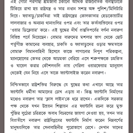
এই গোটা পরগাছা শ্রমজীবী ঠকানো আর্থিক রাজনৈতিক ব্যবস্থাটাকে
টিকিয়ে রাখা হয় রাষ্ট্রযন্ত্র ও তার প্রধান সশস্ত্র অঙ্গ পুলিশ/মিলিটারি
দিয়ে। ফ্যাতাড়ু/চাকতিরা তাই রাষ্ট্রযন্ত্রের কোলকাতার হেডকোয়ার্টার
লালবাজার ও অন্যান্য থানাগুলির ওপর এবং তার কর্তাব্যক্তিদের ওপর
‘ওয়ার ডিক্লেয়ার’ করে। এই যুদ্ধের দীর্ঘ প্রস্তুতিপর্বের বর্ণনা নবারুণ
বিভিন্ন পর্বে দিয়েছেন। বোমার বারুদের মশলার ভাগ থেকে ছোট
পর্তুগীজ কামানের ব্যবহার, চাকতি ও ফ্যাতাড়ুদের ওড়ার ক্ষমতাকে
বোমারু বিমানবাহিনী হিসেবে কাজে লাগানোর নিপুণ পরিকল্পনা,
ম্যানহোলের ভেতর থেকে আচমকা বেরিয়ে এসে শত্রুপক্ষকে চমকিত
ও ঘায়েল করার কৌশলগুলি প্রায় গেরিলা ওয়ারফেয়ার ম্যানুয়াল
থেকেই যেন নিয়ে এসে তাকে ফ্যান্টাসাইজ করেন নবারুণ।
নিশ্চিতভাবে রাষ্ট্রশক্তির বিরুদ্ধে যে যুদ্ধের কথা এখানে আছে তার
ফ্যান্টাসি ধর্মীতা আমাদের চোখ এড়ায় না। কিন্তু ফ্যান্টাসি নির্মাণের
মধ্যেও নবারুণ তার ‘ক্লাস লাইন’কে ধরে রাখেন। একদিকে সরকার
পক্ষ থেকে যখন উন্নয়ন শিল্পায়ন এর ফ্যান্টাসি রচনা করে মুক্ত
পুঁজির লুঠেরা চরিত্রকে অবাধ বিচরণের জায়গা দেওয়া হয়, তখন তার
বিপ্রতীপে নবারুণ রাষ্ট্রবিপ্লবের ফ্যান্টাসি নির্মাণ করেন নিম্নবর্গের
মানুষগুলিকে তার সেনাবাহিনীর পুরোভাগে রেখে। দেখান তাদের