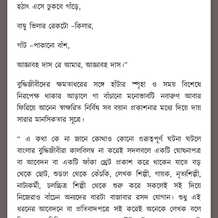
হঠাৎ এসে ঢুকবে গাঁড়ে,
বাম্বু ভিলার রেকটো –কিলার,
গাঁট –পাকানো বাঁশ,
আজ্ঞাবহ দাস রে আমার, আজ্ঞাবহ দাস।”
বুদ্ধিজীবীদের ক্ষমতাধরের সঙ্গে হাঁটার স্পৃহা ও সময় বিশেষে
নিরপেক্ষ থাকার আড়ালে গা বাঁচানো মনোভাবটি নবারুণ আবার
ফিরিয়ে আনেন স্বাক্ষরিত নির্বিষ সব বয়ান প্রকাশনার মধ্যে দিয়ে দায়
সারার মানসিকতার সূত্রে।
“ এ কথা কে না জানে কোথাও কোনো গুরূত্বপূর্ণ ঘটনা ঘটলে
বাংলার বুদ্ধিজীবীরা কালবিলম্ব না করেই সদলবলে একটি ঘোষনাপত্র
বা আবেদন বা একটি ফাঁকা থ্রেট প্রকাশ করে থাকেন যাতে বড়
থেকে ছোট, শুডঢা থেকে কেঁচকি, লেখক শিল্পী, গায়ক, নৃত্যশিল্পী,
নাট্যকর্মী, চলচ্চিত্র শিল্পী থেকে শুরু করে সকলেই সই দিয়ে
নিজেরাও বাঁচেন অন্যদের বারটা বাজাবার রসদ যোগান। শুধু এই
ধরনের আবেদনে বা প্রতিবাদপত্রে সই করেই অনেকে লেখক বলে