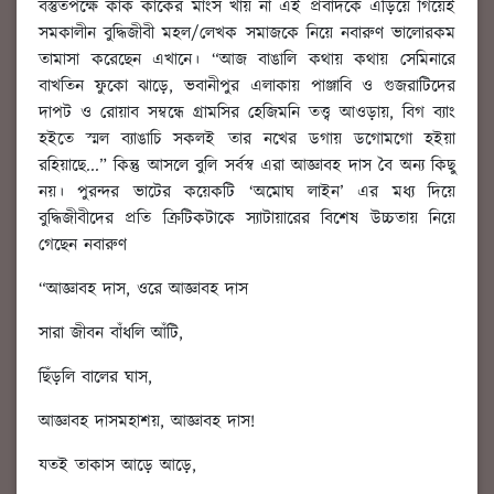
বস্তুতপক্ষে কাক কাকের মাংস খায় না এই প্রবাদকে এড়িয়ে গিয়েই
সমকালীন বুদ্ধিজীবী মহল/লেখক সমাজকে নিয়ে নবারুণ ভালোরকম
তামাসা করেছেন এখানে। “আজ বাঙালি কথায় কথায় সেমিনারে
বাখতিন ফুকো ঝাড়ে, ভবানীপুর এলাকায় পাঞ্জাবি ও গুজরাটিদের
দাপট ও রোয়াব সম্বন্ধে গ্রামসির হেজিমনি তত্ত্ব আওড়ায়, বিগ ব্যাং
হইতে স্মল ব্যাঙাচি সকলই তার নখের ডগায় ডগোমগো হইয়া
রহিয়াছে...” কিন্তু আসলে বুলি সর্বস্ব এরা আজ্ঞাবহ দাস বৈ অন্য কিছু
নয়। পুরন্দর ভাটের কয়েকটি ‘অমোঘ লাইন’ এর মধ্য দিয়ে
বুদ্ধিজীবীদের প্রতি ক্রিটিকটাকে স্যাটায়ারের বিশেষ উচ্চতায় নিয়ে
গেছেন নবারুণ
“আজ্ঞাবহ দাস, ওরে আজ্ঞাবহ দাস
সারা জীবন বাঁধলি আঁটি,
ছিঁড়লি বালের ঘাস,
আজ্ঞাবহ দাসমহাশয়, আজ্ঞাবহ দাস!
যতই তাকাস আড়ে আড়ে,