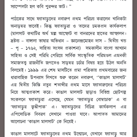
স্যাম্পেলটা হল কবি পুরন্দর ভাট। ”
পাঠকের সাথে ফ্যাতাড়ুদের নবারুণ প্রথম পরিচয় করালেন খানিকটা
অনাড়ম্বর ভাবেই। কিন্তু ফ্যাতাড়ুরা ও তাদের চমকপ্রদ কার্যকলাপ
(মালসাট কথাটির অর্থ মল্ল আস্ফোট বা বানরদের হাতের আস্ফালন।
দ্রষ্টব্য – বাঙ্গালা ভাষার অভিধান – জ্ঞানেন্দ্রমোহন দাস – দ্বিতীয় খন্ড
– পৃ – ১৭৬২, সাহিত্য সংসদ প্রকাশনা) সমকালীন বাংলা আখ্যান
সাহিত্য ও সেই পরিধি পেরিয়ে সার্বিক সাংস্কৃতিক পরিমণ্ডল এমনকী
সমাজতত্ত্ব রাজনীতি জগতেও সাড়ম্বর চর্চার বিষয় হয়ে উঠল অনতি
বিলম্বেই। ১৯৯৯ এর শেষ মাসটিতে প্রমা পত্রিকায় প্রথমবারের জন্য
ধারাবাহিক উপন্যাস লিখতে শুরু করেন নবারুণ, ‘’কাঙাল মালসাট’
এর দ্বিতীয় কিস্তি নতুন শতাব্দীর প্রথম মাসে ফ্যাতারুদের পরিচয়
নিয়ে আত্মপ্রকাশ করে। কাঙাল মালসাট ছাড়াও বিভিন্ন ছোটগল্প
সংকলনে ফ্যাতাড়ুরা এসেছে, যেমন ‘ফ্যাতাড়ুর বোম্বাচাক’ এ বা
‘ফ্যাতাড়ুর কুম্ভীপাক’ এ। ফ্যাতাড়ুদের বিচিত্র কার্যকলাপ এর
এপিসোডিক বিবরণ সেখানে পাওয়া যাবে। আপাতত আমাদের
আলোচনা ‘কাঙাল মালসাট’ কে নিয়েই।
কাঙাল মালসাটে ফ্যাতাড়ুদের প্রথম উন্মোচন, যেখানে ফ্যাতাড়ু আর