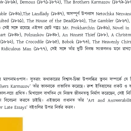
৮৬৮-১৮৬৯), Demons (১৮৭১-১৮৭২), The Brothers Karmazov (১৮৭৯-১৮
ble (১৮৪৬),The Landlady (১৮৪৭), অসম্পূর্ণ উপন্যাস Netochka Nezva
ulted (১৮৬১), The House of the Dead(১৮৬২), The Gambler (১৮৬৭)
 সেই সঙ্গে রয়েছে এইসব ছোট গল্পঃ Mr. Prokharchin (১৮৪৬), Novel i
rt (১৮৪৮), Polzunkov (১৮৪৮), An Honest Thief (১৮৮), A Christ
 (১৮৬২), The Crocodile (১৮৬৫), Bobok (১৮৭৩), The Heavenly Chir
idiculous Man (১৮৭৭), সেই সঙ্গে তাঁর দুটি নিবন্ধ সংকলনও মনে রা
ম্যাগনামওপাস। সুতরাং কথাকারের বিশ্বাস-চিন্তা উপলব্ধির ভুবন সম্পর্কে যে
hers Karmazov’ তাঁর ভাবনাকে প্রভাবিত করেছে। রুশ ইতিহাসের প্রকট ও অন্তর্ল
-তাল-লয়ে গ্রথিত। মিখায়েল বাখতিন যে নিজস্ব জীবনতত্ত্ব নির্মাণ করেছেন, সেই নিরি
নে বিবেচনা করতে চাইছি। এইজন্যে প্রধানত তাঁর 'Art and Answerabili
r Late Essays’ বইগুলির উপর নির্ভর করব।