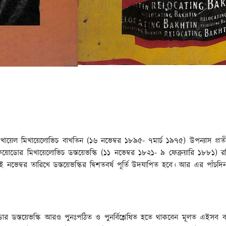
খায়েল মিখায়েলোভিচ বাখতিন (১৬ নভেম্বর ১৮৯৫- ৭মার্চ ১৯৭৫) উপন্যাস প্রতীত
ফিয়োডোর মিখায়েলোভিচ ডস্তয়েভস্কি (১১ নভেম্বর ১৮২১- ৯ ফেব্রুয়ারি ১৮৮১) 
১১ই নভেম্বর তারিখে ডস্তয়েভস্কির দ্বিশতবর্ষ পূর্তি উদযাপিত হবে। আর এর পাঁ
া ফিয়োডোর ডস্তয়েভস্কি আরও পুনঃপঠিত ও পুনর্বিশ্লেষিত হতে থাকবেন মূলত এ