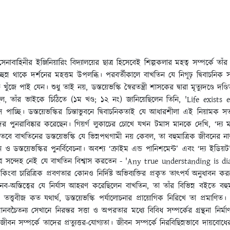
াবাহিনীর ইঞ্জিনিয়ারিং বিদ্যালয়ের ছাত্র হিসেবেই শিল্পকলার মহত্ব সম্পর্কে 
চ্ছন্ন থাকে দর্শনের মহত্তম উপলব্ধি। পরবর্তীকালে বাখতিন যে নিগূঢ় দ্বিবাচনিক
খুঁজে পাই যেন। শুধু তাই নয়, ডস্তয়েভস্কি স্বৈরতন্ত্রী শাসকের দ্বারা মৃত্যুদণ্ড
রা হল, তাঁর ভাইকে চিঠিতে (১ম খণ্ড; ১২ নং) জানিয়েছিলেন তিনি, 'Life exis
পাচ্ছি। ডস্তয়েভস্কির চিন্তাভুবনে দ্বিবাচনিকতাই যে আধারশীলা এই নিয়ামক সত্য ব
স্রষ্টাদের পুনরাবিষ্কার করেছেন। গিয়র্গ লুকাচের চোখে যখন টমাস মানকে দেখি, ‘দ্য
বে বাখতিনের ডস্তয়েভস্কি যে ভিন্নপথগামী নয় কেবল, তা বহুমাত্রিক জীবনের নান্দ
স্তয়েভস্কির পুনর্বিবেচনা। অবশ্য ‘ক্রাইম এন্ড পানিশমেন্ট’ এবং ‘দ্য ইডিয়ট’এর 
ুমাত্র সন্দেহ নেই যে বাখতিন বিশ্বাস করতেন - 'Any true understanding is d
ংবা চারিত্রিক প্রবণতার কোনও নির্দিষ্ট অভিব্যক্তির প্রকৃত তাৎপর্য অনুধাবন 
ে মানব-অস্তিত্বের যে নির্যাস আহরণ করেছিলেন বাখতিন, তা তাঁর বিভিন্ন বইতে ব
ত্ত্ববীজ কত যথার্থ, ডস্তয়েভস্কি পর্যালোচনার প্রায়োগিক নিরিখে তা প্রমাণিত। ব
নবচৈতন্য সেখানে নিরন্তর সত্তা ও অপরতার মধ্যে বিবিধ সম্পর্কের গ্রন্থনা নির্
ান জীবন সম্পর্কে তাদের প্রত্যুত্তর-যোগ্যতা। জীবন সম্পর্কে নিরবিছিন্নভাবে দায়ব