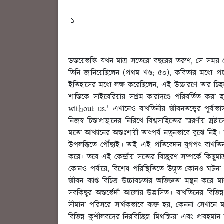
-১-
ডস্তয়েভস্কি যখন মাত্র সতেরো বছরের তরুণ, সে সময় সেন
তিনি জানিয়েছিলেন (প্রথম খণ্ড; ৫০), কবিতার মধ্যে প্র
ইতিহাসের মধ্যে লক্ষ করেছিলেন, এই উচ্চারণে তার চিহ্ন 
শাস্তিকে সাইবেরিয়ায় সশ্রম কারাদণ্ডে পরিবর্তিত ক
without us.' এখানেও বাখতিনীয় জীবনতত্ত্বের পূর্বাভাস 
নিজস্ব চিন্তাপ্রস্থানের নিরিখে বিশ্বসাহিত্যের স্মরণীয় 
মতো আখ্যানের অন্তঃশায়ী তাৎপর্য নতুনভাবে বুঝে নিই। ত
উপলব্ধিতে পৌঁছাই। তাই এই প্রতিবেদন যুগপৎ বাখতিন ও ড
করে। তবে এই কেন্দ্রীয় সত্যের বিচ্ছুরণ সম্পর্কে কিছ
কোনও পর্যায়ে, বিশেষ পরিস্থিতিতে উদ্ভূত কোনও ঘটনা কি
জীবন ব্যাপ্ত বিচিত্র উচ্চাবচতার অভিজ্ঞতা মন্থন কর
সবকিছুর অন্তর্ভেদী আলোয় উদ্ভাসিত। বাখতিনের বিভিন্ন ত
সীমানা পরিসরে সার্থকভাবে ব্যক্ত হয়, কেননা সেখানে মা
বিভিন্ন কুশীলবদের নিরবিচ্ছিন্ন মিথস্ক্রিয়া এবং প্রবহম