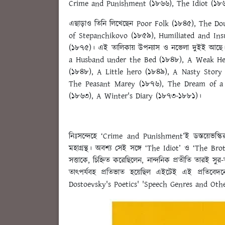
Crime and Punishment (১৮৬৬), The Idiot (১
এছাড়াও তিনি লিখেছেন Poor Folk (১৮৪৫), The Dou
of Stepanchikovo (১৮৫৯), Humiliated and Ins
(১৮৭৫)। এই তালিকায় উপন্যাস ও নভেলা দুইই আছে।
a Husband under the Bed (১৮৪৮), A Weak Hea
(১৮৪৮), A Little hero (১৮৪৯), A Nasty Story
The Peasant Marey (১৮৭৬), The Dream of a R
(১৮৬৩), A Winter's Diary (১৮৭৩-১৮৮১)।
নিঃসন্দেহে ‘Crime and Punishment’ই ডস্তয়েভস্কির 
মহাগ্রন্থ। অবশ্য সেই সঙ্গে ‘The Idiot’ ও ‘The Brot
সত্তাকে, চিহ্নিত করেছিলেন, নান্দনিক প্রতীতি তারই সুর
তাৎপর্যবহ প্রতিভাত হয়েছিল এইটেই এই প্রতিবেদ
Dostoevsky's Poetics' 'Speech Genres and Othe