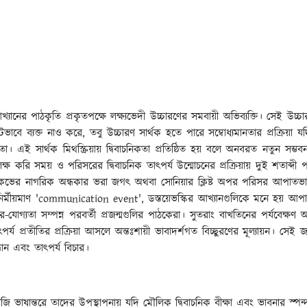
 পাঠকৃতি প্রকৃতপক্ষে লক্ষ্যভেদী উচ্চারণের সমবায়ী অভিব্যক্তি। সেই উচ্চারণই সার
কটভাবে ব্যক্ত নাও করে, তবু উচ্চারণ সার্থক হতে পারে সম্বোধ্যমানতার প্রক্রিয়
া। এই সার্থক মিথস্ক্রিয়ায় দ্বিবাচনিকতা প্রতিষ্ঠিত হয় বলে অনবরত নতুন সম্ভবন
লক্ষ করি সময় ও পরিসরের দ্বিবাচনিক তাৎপর্য উন্মোচনের প্রক্রিয়ায় দুই শতাব্
ের নাগরিক অন্ধকার ভরা জগৎ অথবা সোনিয়ার ক্লিষ্ট অপর পরিসর আপাতভাবে
 নির্মীয়মাণ 'communication event', ডস্তয়েভস্কির আখ্যানগুলিকে মনে হয় আপাত-
তর-যোগ্যতা সম্পন্ন পরবর্তী প্রজন্মগুলির পাঠকেরা। সুতরাং বাখতিনের পর্যবেক্ষ
 প্রতীতির প্রক্রিয়া আসলে অন্তঃশায়ী ভাবাদর্শগত বিচ্ছুরণের মূল্যায়ন। সেই জন্
ধান এবং তাৎপর্য বিচার।
াষান্তরে তাদের উপস্থাপনায় যদি মৌলিক দ্বিবাচনিক বীক্ষা এবং ভাবনার স্পন্দন