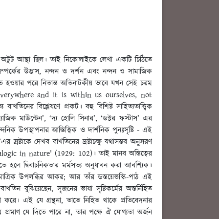
তাঁর অটুট আস্থা ছিল। তাই নিকোলাইকে লেখা একটি চিঠিতে
 সম্পর্কের উদ্ভাস, নন্দন ও দর্শন এবং নন্দন ও সামাজিক
ে দণ্ডিত হওয়ার পরে নিতান্ত অতিনাটকীয় ভাবে যখন সেই চরম
ts everywhere and it is within us ourselves, not
াখতিনের বিশ্লেষণে প্রকট। বহু বিশিষ্ট সাহিত্যতাত্ত্বিক
 ম্যাজিক মাউন্টেন’, ‘দ্য হোলি সিনার’, ‘ডক্টর ফস্টাস’ এর
নিক উপস্থাপনার আস্তিত্বিক ও দার্শনিক পুনঃসৃষ্টি - এই
স্রষ্টাকে দেখব বাখতিনের দ্রষ্টাচক্ষু যথাসম্ভব অনুসরণ
ialogic in nature' (1929: 102)। তাই মানব অস্তিত্বের
করতে হলে দ্বিবাচনিকতার মর্মসত্য অনুধাবন করা আবশ্যিক।
হুমাত্রিক উপলব্ধির আকর; আর তাঁর ডস্তয়েভস্কি-পাঠ এই
াখতিন বুঝিয়েছেন, সৃজনের ভাষা সৃষ্টিকর্মের অন্তর্নিহিত
মাণ করে। এই যে গ্রন্থনা, তাতে নিহিত থাকে প্রতিবেদনার
োধের প্রমাণ যে দিতে পারে না, তার পক্ষে ঐ যোগ্যতা অর্জন