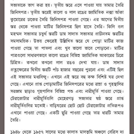
সভ্যতাকে ভাগ করা হয়। তৃতীয় স্তরে এসে পাওয়া যায় তামার তৈরি
জিনিসপত্র। তৃতীয় স্তরেই কালো ও লাল রঙের জ্যামিতিক নক্সা আঁকা
কুমোরের চাকের তৈরি জিনিসপত্র পাওয়া গেছে। এর আগের দ্বিতীয়
স্তর থেকে পাওয়া মাটির জিনিসপত্র ছিল হাতে তৈরি। কিলি গুল
মহম্মদ সভ্যতার চতুর্থ স্তরটি ডাম্ব সাদাত সভ্যতার প্রাচীনতম স্তরটির
সমসাময়িক। উভয় ক্ষেত্রেই উল্লিখিত স্তরে যে পোড়া মাটির কাজ
পাওয়া গেছে তা পাতলা এবং খুব ভালো ভাবে পোড়ানো। মাটির
পাত্রগুলো সাধারণভাবে কালো রঙের বিভিন্ন জ্যামিতিক আকারের চিত্রে
চিত্রিত। কখনো কখনো লাল রঙও দেখা যায়। ডাম্ব সাদাত
প্রত্নক্ষেত্রের দ্বিতীয় স্তরটি পাঁচ হাজার বছরের পুরনো এবং এটিই ছিল
এই সভ্যতার মধ্যবিন্দু। এখানে এই স্তরে বহু কক্ষ বিশিষ্ট ঘর দেখা
গেছে। এখানে প্রাপ্ত পোড়ামাটির জিনিসপত্রের মধ্যে রান্না ও গৃহস্থালির
সরঞ্জাম ছাড়াও গৃহপালিত বিভিন্ন পশু এবং নারীমূর্তি পাওয়া গেছে।
টেরাকোটার নারীমূর্তিগুলি মেহেরগড় সভ্যতার ষষ্ঠ স্তরে প্রাপ্ত
নারীমূর্তিগুলির মতোই। বাড়িঘরের ছোট ছোট টেরাকোটার প্রতিরূপও
এখানে পাওয়া গেছে। একটি ছুরি পাওয়া গেছে তার ধারটি তামার
তৈরি।
১৯৪৮ থেকে ১৯৫৭ সালের মধ্যে কালাত মালভূমি অঞ্চলে বেত্রিস দ্য