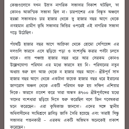
কেন্দ্রগুলোতে যখন উন্নত নাগরিক সভ্যতার বিকাশ ঘটছিল, তা
কোনও আকস্মিক সভ্যতা ছিল না। চারপাশের এক বিস্তৃত অঞ্চলে
হরপ্পা সভ্যতারও চার হাজার থেকে দু হাজার বছর আগে থেকে
প্রবহমান গ্রামীণ কৃষি সভ্যতার ভিত্তির ওপরেই এই নাগরিক সভ্যতা
গড়ে উঠেছিল।
পঁয়ষট্টি হাজার বছর আগে আফ্রিকা থেকে হোমো সেপিয়েন্স এর
দলগুলি ভারতে এসে ছড়িয়ে পড়া ও বংশবৃদ্ধি করার পর্বটা চলতে
থাকে। প্রায় পঞ্চান্ন হাজার বছর ধরে আর সেরকম কোনও
উল্লেখযোগ্য পরিযান এর মধ্যে ভারতে হয় নি। পরিযানের নতুন
অধ্যায় শুরু হল আজ থেকে ন হাজার বছর আগে। খ্রীষ্টপূর্ব সাত
হাজার বছর আগে থেকে একটানা কয়েক হাজার বছর ধরে ইরানের
জাগরোস অঞ্চল থেকে একটি পরিযান শুরু হয় দক্ষিণ এশিয়ার
দিকে। ভারতে প্রবেশ করে তারা অন্তত ৪৭০০ খ্রীষ্টপূর্বাব্দের মধ্যে
তাদের বংশধারা ছড়িয়ে দিতে শুরু করেছিল বলে জিন গবেষকরা
মনে করেছেন। এরা কৃষিকাজ জানতো। এদের সঙ্গে স্থানীয়
অধিবাসীদের সংমিশ্রণে দ্রাবিড় জাতি তৈরি হয়েছে এবং তারাই সিন্ধু
সভ্যতার পত্তনকারী – এরকম একটি অভিমত অনেকেই প্রকাশ
করেছেন।