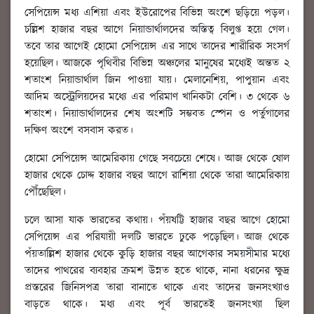
সেপিয়েন্স মধ্য এশিয়া এবং ইউরোপের বিভিন্ন অংশে ছড়িয়ে পড়ল।
চল্লিশ হাজার বছর আগে নিয়ান্ডার্থালদের অস্তিত্ব বিলুপ্ত হয়ে গেল।
তবে তার আগেই হোমো সেপিয়েন্স এর সাথে তাদের শারীরিক সংসর্গ
হয়েছিল। আজকে পৃথিবীর বিভিন্ন অঞ্চলের মানুষের মধ্যেই অন্তত ২
শতাংশ নিয়ান্ডার্থাল জিন পাওয়া যায়। মেলানেশিয়, পাপুয়ান এবং
আদিম অস্ট্রেলিয়দের মধ্যে এর পরিমাণ খানিকটা বেশি। ৩ থেকে ৬
শতাংশ। নিয়ান্ডার্থালদের শেষ অংশটি সম্ভবত স্পেন ও পর্তুগালের
দক্ষিণ অংশে বসবাস করত।
হোমো সেপিয়েন্স আমেরিকায় গেছে সবচেয়ে শেষে। আজ থেকে ষোল
হাজার থেকে চোদ্দ হাজার বছর আগে রাশিয়া থেকে তারা আমেরিকায়
পৌঁছেছিল।
চলে আসা যাক ভারতের কথায়। পঁয়ষট্টি হাজার বছর আগে হোমো
সেপিয়েন্স এর পরিযায়ী দলটি ভারতে ঢুকে পড়েছিল। আজ থেকে
পঁয়তাল্লিশ হাজার থেকে কুড়ি হাজার বছর আগেকার সময়সীমার মধ্যে
তাদের পাথরের ব্যবহার ক্রমশ উন্নত হতে থাকে, নানা ধরনের ক্ষুদ্র
প্রস্তরের জিনিসপত্র তারা বানাতে থাকে এবং তাদের জনসংখ্যাও
বাড়তে থাকে। মধ্য এবং পূর্ব ভারতেই জনসংখ্যা ছিল