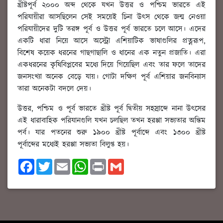
খ্রীষ্টপূর্ব ২০০০ অব্দ থেকে যখন উত্তর ও পশ্চিম ভারতে এই
পরিযায়ীরা আসছিলেন সেই সময়েই চিনা উৎস থেকে জন্ম নেওয়া
পরিযায়ীদের দুটি তরঙ্গ পূর্ব ও উত্তর পূর্ব ভারতে চলে আসে। এদের
একটি ধারা নিয়ে আসে অস্ট্রো এশিয়াটিক ভাষাগুলির প্রত্নরূপ,
বিশেষ কয়েক ধরনের গাছগাছালি ও ধানের এক নতুন প্রজাতি। এরা
একধরনের কৃষিবিপ্লবের মধ্যে দিয়ে গিয়েছিল এবং তার ফলে তাদের
জনসংখ্যা অনেক বেড়ে যায়। গোটা দক্ষিণ পূর্ব এশিয়ার জনবিন্যাস
তারা অনেকটা বদলে দেয়।
উত্তর, পশ্চিম ও পূর্ব ভারতে খ্রীষ্ট পূর্ব দ্বিতীয় সহস্রাব্দে নানা উৎসের
এই ধারাবাহিক পরিযানগুলি যখন চলছিল তখন হরপ্পা সভ্যতার অন্তিম
পর্ব। যার পতনের শুরু ১৯০০ খ্রীষ্ট পূর্বাব্দে এবং ১৩০০ খ্রীষ্ট
পূর্বাব্দের মধ্যেই হরপ্পা সভ্যতা বিলুপ্ত হয়।
F
T
E
W
P
G
a
w
m
h
r
m
c
i
a
a
i
a
e
t
i
t
n
i
b
t
l
s
t
l
o
e
A
o
r
p
k
p