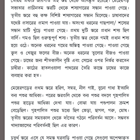
তৈরির একটি জায়গাও এই স্তর থেকে আবিষ্কৃত হয়েছে। মেহেরগড়
সভ্যতার প্রাচীনতম স্তরটি থেকে শস্যাগারের সন্ধান পাওয়া গেছে।
তৃতীয় স্তরে বহু কক্ষ বিশিষ্ট শস্যাগারের সন্ধান মিলেছে। চাষাবাদের
যথেষ্ট প্রসারের প্রমাণ পাওয়া যায়। অসংখ্য ধরনের গাছপালা/ শস্যের
সন্ধান মাটি খুঁড়ে পাওয়া গেছে। প্রথম দুটি স্তরে প্রধান শস্য ছিল
বার্লি। গমও ছিল গুরুত্বপূর্ণ শস্য। তৃতীয় স্তর থেকে গমই প্রধান শস্য
হয়ে ওঠে। অনেক ধরনের গমের অস্তিত্ব পাওয়া গেছে। পাওয়া গেছে
কুল ও খেজুর ফলের বীজ। অনেক ধরনের তুলোর বীজও পাওয়া
গেছে। চাষের জন্য শীতকালীন বৃষ্টি এবং সেচের ওপর নির্ভর করতেন
চাষীরা। কাঠের হাতলওয়ালা পাথরের তৈরি কাস্তে চাষের কাজে
ব্যবহার করা হত।
মেহেরগড়ের প্রথম স্তরে হরিণ, সম্বর, নীল গাই, বুনো গাধা ইত্যাদি
বন্য পশুর আধিক্য। পরের স্তরগুলি থেকে বন্য পশুর বদলে গৃহপালিত
পশুর হাড়ের আধিক্য দেখা যায়। বোঝা যায় পশুপালন ক্রমশ
বেড়েছিল। গৃহপালিত পশুর মধ্যে ছিল ভেড়া, ছাগল, গরু, মোষ।
তৃতীয় স্তরের সময়কাল থেকে দাঁতের গঠনে পরিবর্তন আসে। সম্ভবত
খাদ্যাভ্যাসের পরিবর্তনই ছিল এর কারণ।
চতুর্থ স্তরে এসে যে সমস্ত ঘরবাড়ি পাওয়া গেছে সেগুলো অপেক্ষাকৃত