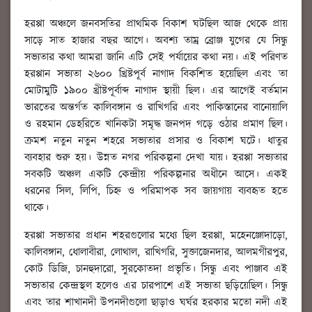
হরপ্পা অঞ্চলে জনবসতির প্রাথমিক বিকাশ ঘটছিল আজ থেকে প্রায়
সাড়ে সাত হাজার বছর আগে। অবশ্য তাম্র ব্রোঞ্জ যুগের যে সিন্ধু
সভ্যতার কথা আমরা জানি এটি সেই পর্যায়ের কথা নয়। এই পরিণত
হরপ্পান সভ্যতা ২৬০০ খ্রিষ্টপূর্ব নাগাদ বিকশিত হয়েছিল এবং তা
মোটামুটি ১৯০০ খ্রীষ্টপূর্বাব্দ নাগাদ স্থায়ী ছিল। এর আগেই বর্তমান
ভারতের অন্তর্গত কালিবঙ্গান ও রাখিগরি এবং পাকিস্তানের বানোয়ালি
ও রহমান ডেহরিতে খানিকটা সমৃদ্ধ জনপদ গড়ে ওঠার প্রমাণ ছিল।
ক্রমশ নতুন নতুন শহরে সভ্যতার প্রসার ও বিকাশ ঘটে। ধাতুর
ব্যবহার শুরু হয়। উন্নত নগর পরিকল্পনা দেখা যায়। হরপ্পা সভ্যতার
সবকটি অঞ্চল একটি কেন্দ্রীয় পরিকল্পনার অধীনে আসে। একই
ধরনের সিল, লিপি, চিহ্ন ও পরিমাপক সব জায়গায় ব্যবহৃত হতে
থাকে।
হরপ্পা সভ্যতার প্রধান শহরগুলোর মধ্যে ছিল হরপ্পা, মহেনঞ্জোদাড়ো,
কালিবঙ্গান, ধোলাবীরা, লোথাল, রাখিগরি, সুক্তাজেনদার, আলমগীরপুর,
কোট ডিজি, চানহুদারো, সুরকোতদা প্রভৃতি। সিন্ধু এবং পাঞ্জাব এই
সভ্যতার কেন্দ্রস্থল হলেও এর চারপাশে এই সভ্যতা ছড়িয়েছিল। সিন্ধু
এবং তার শাখানদী উপনদীগুলো ছাড়াও ঘর্ঘর হরকার মতো নদী এই