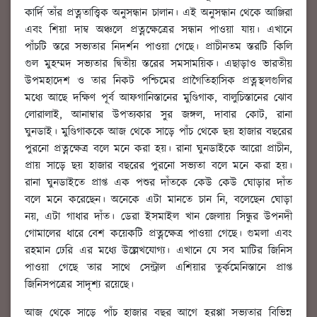
কার্দি তাঁর প্রত্নতাত্ত্বিক অনুসন্ধান চালান। এই অনুসন্ধান থেকে আঞ্জিরা
এবং শিয়া দাম্ব অঞ্চলে প্রত্নক্ষেত্রের সন্ধান পাওয়া যায়। এখানে
পাঁচটি স্তরে সভ্যতার নিদর্শন পাওয়া গেছে। প্রাচীনতম স্তরটি কিলি
গুল মুহম্মদ সভ্যতার দ্বিতীয় স্তরের সমসাময়িক। এছাড়াও ভারতীয়
উপমহাদেশ ও তার নিকট পশ্চিমের প্রাগৈতিহাসিক প্রত্নস্থলগুলির
মধ্যে আছে দক্ষিণ পূর্ব আফগানিস্তানের মুণ্ডিগাক, বালুচিস্তানের ঝোব
লোরালাই, আনাম্বার উপত্যকার সুর জঙ্গল, দাবার কোট, রানা
ঘুনডাই। মুণ্ডিগাককে আজ থেকে সাড়ে পাঁচ থেকে ছয় হাজার বছরের
পুরনো প্রত্নক্ষেত্র বলে মনে করা হয়। রানা ঘুনডাইকে আরো প্রাচীন,
প্রায় সাড়ে ছয় হাজার বছরের পুরনো সভ্যতা বলে মনে করা হয়।
রানা ঘুনডাইতে প্রাপ্ত এক পশুর দাঁতকে কেউ কেউ ঘোড়ার দাঁত
বলে মনে করেছেন। অনেকে এটা মানতে চান নি, বলেছেন ঘোড়া
নয়, এটা গাধার দাঁত। ডেরা ইসমাইল খান জেলায় সিন্ধুর উপনদী
গোমালের ধারে বেশ কয়েকটি প্রত্নক্ষেত্র পাওয়া গেছে। গুমলা এবং
রহমান ঢেরি এর মধ্যে উল্লেখযোগ্য। এখানে যে সব মাটির জিনিস
পাওয়া গেছে তার সাথে সেন্ট্রাল এশিয়ার তুর্কমেনিস্তানে প্রাপ্ত
জিনিসপত্রের সাদৃশ্য রয়েছে।
আজ থেকে সাড়ে পাঁচ হাজার বছর আগে হরপ্পা সভ্যতার বিভিন্ন