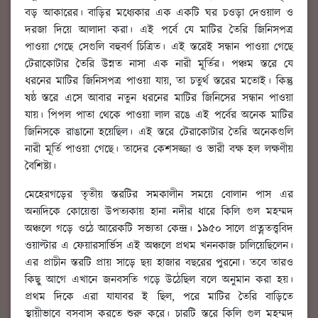
বড় আকারের। বাড়ির মধ্যেকার এক একটি ঘর চওড়া দেওয়াল ও
দরজা দিয়ে আলাদা করা। এই পর্বে যে মাটির তৈরি জিনিসপত্র
পাওয়া গেছে সেগুলি বহুবর্ণ চিত্রিত। এই স্তরেই সন্ধান পাওয়া গেছে
টেরাকোটার তৈরি উন্নত নাসা এক নারী মূর্তির। পঞ্চম স্তরে যে
ধরনের মাটির জিনিসপত্র পাওয়া যায়, তা চতুর্থ স্তরের মতোই। কিন্তু
ষষ্ঠ স্তরে এসে আবার নতুন ধরনের মাটির জিনিসের সন্ধান পাওয়া
যায়। পিপল পাতা থেকে পাওয়া লাল রঙে এই পর্বের অনেক মাটির
জিনিসকে রাঙানো হয়েছিল। এই স্তরে টেরাকোটার তৈরি অনেকগুলি
নারী মূর্তি পাওয়া গেছে। তাদের কেশসজ্জা ও ভারী বক্ষ হল লক্ষণীয়
বৈশিষ্ট্য।
মেহেরগড়ের তৃতীয় স্তরটির সমকালীন সময়ে বোলান পাস এর
অন্যদিকে কোয়েত্তা উপত্যকায় হানা নদীর ধারে কিলি গুল মহম্মদ
অঞ্চলে গড়ে ওঠে আরেকটি সভ্যতা কেন্দ্র। ১৯৫০ সালে প্রত্নতত্ত্ববিদ
ওয়াল্টার এ ফেয়ারসার্ভিস এই অঞ্চলে প্রথম খননকাজ চালিয়েছিলেন।
এর প্রাচীন স্তরটি প্রায় সাড়ে ছয় হাজার বছরের পুরনো। তবে তারও
কিছু আগে এখানে জনবসতি গড়ে উঠেছিল বলে অনুমান করা হয়।
প্রথম দিকে এরা যাযাবর ই ছিল, পরে মাটির তৈরি বাড়িতে
স্থায়ীভাবে বসবাস করতে শুরু করে। চারটি স্তরে কিলি গুল মহম্মদ