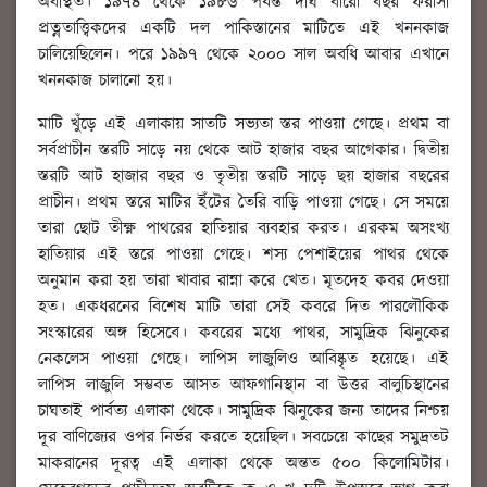
অবস্থিত। ১৯৭৪ থেকে ১৯৮৬ পর্যন্ত দীর্ঘ বারো বছর ফরাসী
প্রত্নতাত্ত্বিকদের একটি দল পাকিস্তানের মাটিতে এই খননকাজ
চালিয়েছিলেন। পরে ১৯৯৭ থেকে ২০০০ সাল অবধি আবার এখানে
খননকাজ চালানো হয়।
মাটি খুঁড়ে এই এলাকায় সাতটি সভ্যতা স্তর পাওয়া গেছে। প্রথম বা
সর্বপ্রাচীন স্তরটি সাড়ে নয় থেকে আট হাজার বছর আগেকার। দ্বিতীয়
স্তরটি আট হাজার বছর ও তৃতীয় স্তরটি সাড়ে ছয় হাজার বছরের
প্রাচীন। প্রথম স্তরে মাটির ইঁটের তৈরি বাড়ি পাওয়া গেছে। সে সময়ে
তারা ছোট তীক্ষ্ণ পাথরের হাতিয়ার ব্যবহার করত। এরকম অসংখ্য
হাতিয়ার এই স্তরে পাওয়া গেছে। শস্য পেশাইয়ের পাথর থেকে
অনুমান করা হয় তারা খাবার রান্না করে খেত। মৃতদেহ কবর দেওয়া
হত। একধরনের বিশেষ মাটি তারা সেই কবরে দিত পারলৌকিক
সংস্কারের অঙ্গ হিসেবে। কবরের মধ্যে পাথর, সামুদ্রিক ঝিনুকের
নেকলেস পাওয়া গেছে। লাপিস লাজুলিও আবিষ্কৃত হয়েছে। এই
লাপিস লাজুলি সম্ভবত আসত আফগানিস্থান বা উত্তর বালুচিস্থানের
চাঘতাই পার্বত্য এলাকা থেকে। সামুদ্রিক ঝিনুকের জন্য তাদের নিশ্চয়
দূর বাণিজ্যের ওপর নির্ভর করতে হয়েছিল। সবচেয়ে কাছের সমুদ্রতট
মাকরানের দূরত্ব এই এলাকা থেকে অন্তত ৫০০ কিলোমিটার।