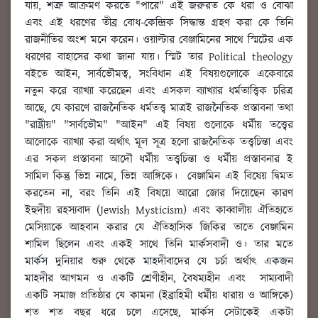
যায়, শত্রু আক্রমণ করতে "পারে" এই জরুরত কে ধরা ও বোঝা
এবং এই ধরণের তীব্র বোধ-কেন্দ্রিক সিদ্ধান্ত গ্রহণ করা কে তিনি
রাজনীতির অংশ মনে করেন। ওয়াল্টার বেঞ্জামিনের সাথে স্মিটের এক
ধরণের বাহাসের কথা জানা যায়। স্মিট তার Political theology
বইতে আইন, সার্বভৌমত্ব, সংবিধান এই বিষয়গুলোকে একেবারে
নতুন করে ব্যাখ্যা করেছেন এবং এসকল ব্যাখ্যার ধর্মতাত্ত্বিক চরিত্র
আছে, যে কারণে রাজনৈতিক ধর্মতত্ত্ব মাত্রই রাজনৈতিক প্রস্তাবনা তথা
"রাষ্ট্রীয়" "সার্বভৌম" "আইন" এই বিষয় গুলোকে ধর্মীয় তত্ত্বের
আলোকে ব্যাখ্যা করা অর্থাৎ মূল সূত্র হলো রাজনৈতিক তত্ত্বচিন্তা এবং
এর সকল প্রস্তাবনা আদৌ ধর্মীয় তত্ত্বচিন্তা ও ধর্মীয় প্রস্তাবনার ই
সামিল কিন্তু ভিন্ন নামে, ভিন্ন আঙ্গিকে। বেঞ্জামিন এই বিষেয় দ্বিমত
করতেন না, বরং তিনি এই বিষয়ে আরো জোর দিয়েছেন কারণ
ইহুদীয় রহস্যবাদ (Jewish Mysticism) এবং কাব্বালীয় ঐতিহ্যতে
মেসিয়াকে আহবান করার যে ঐতিহাসিক জিকির তাতে বেঞ্জামিন
শামিল ছিলেন এবং একই সাথে তিনি মার্কসবাদী ও। তার মতে
মার্কস দুনিয়ার শুরু থেকে মাহদীবাদের যে চর্চা অর্থাৎ একজন
মাহদীর আগমন ও একটি শ্রেণীহীন, বৈষম্যহীন এবং সাম্যবাদী
একটি সমাজ প্রতিষ্ঠার যে কামনা (ইব্রাহিমী ধর্মীয় ধারায় ও আঙ্গিকে)
শত শত বছর ধরে চলে এসেছে, মার্কস সেটাকেই একটা