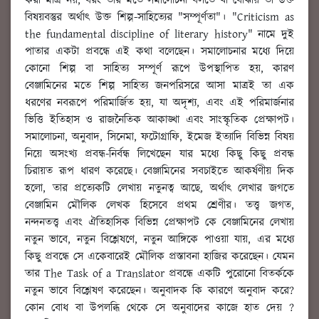
করা মাত্র নয়, বরং তার মতে সমালোচনা বলতে যা বোঝায় তা উক্ত
বিষয়বস্তুর অর্থাৎ উক্ত শিল্প-সাহিত্যের "সম্পূর্ণতা"। "Criticism as
the fundamental discipline of literary history" নামে দুই
পাতার একটা প্রবন্ধে এই কথা বলেছেন। সমালোচনার মধ্যে দিয়ে
কোনো শিল্প বা সাহিত্য সম্পূর্ণ রূপে উপস্থাপিত হয়, কারণ
বেঞ্জামিনের মতে শিল্প সাহিত্য জনপরিসরে আসা মাত্রই তা এক
ধরণের নবরূপে পরিমার্জিত হয়, যা অদৃশ্য, এবং এই পরিমার্জনার
ভিত্তি ইতিহাস ও রাজনৈতিক আকাঙ্খা এবং সাংস্কৃতিক প্রেক্ষাপট।
সমালোচনা, অনুবাদ, সিনেমা, ফটোগ্রাফি, ইমেজ ইত্যাদি বিভিন্ন বিষয়
নিয়ে অসংখ্য প্রবন্ধ-নির্বন্ধ লিখেছেন যার মধ্যে কিছু কিছু প্রবন্ধ
চিরায়ত রূপ ধারণ করেছে। বেঞ্জামিনের সবচাইতে আকর্ষণীয় দিক
হলো, তার প্রত্যেকটি লেখায় নতুনত্ব আছে, অর্থাৎ লেখার জগতে
বেঞ্জামিন মৌলিক লেখক হিসেবে প্রথম শ্রেণীর। তত্ত্ব জগত,
নন্দনতত্ত্ব এবং ঐতিহাসিক বিভিন্ন প্রেক্ষাপট কে বেঞ্জামিনের লেখায়
নতুন ভাবে, নতুন বিশ্লেষণে, নতুন আঙ্গিকে পাওয়া যায়, এর মধ্যে
কিছু প্রবন্ধে সে একেবারেই মৌলিক প্রস্তাবনা হাজির করেছেন। যেমন
তার The Task of a Translator প্রবন্ধে একটি পুরোনো বিতর্ককে
নতুন ভাবে বিশ্লেষণ করেছেন। অনুবাদক কি কারণে অনুবাদ করে?
কোন বোধ বা উপলব্ধি থেকে সে অনুবাদের কাজে হাত দেয় ?