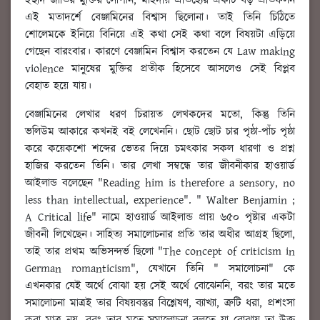
ইহুদি জাতির মুক্তির সোপান, মাহদীয় ঐতিহ্যের একটি বড় প্রতিফলন
এই মতাদর্শে বেঞ্জামিনের বিশ্বাস ছিলোনা। তাই তিনি চিঠিতে
শোলেমকে ইনিয়ে বিনিয়ে এই কথা সেই কথা বলে বিষয়টা এড়িয়ে
গেছেন বারংবার। কারণে বেঞ্জামিন বিশ্বাস করতেন যে Law making
violence মানুষের মুক্তির প্রতীক হিসেবে আসলেও সেই বিপ্লব
বেহাত হয়ে যায়।
বেঞ্জামিনের লেখার ধরণ চিরায়ত লেখকদের মতো, কিন্তু তিনি
ভলিউম আকারে কখনই বই লেখেননি। ছোট ছোট চার পৃষ্ঠা-পাঁচ পৃষ্ঠা
করে কয়েকশো শব্দের ভেতর দিয়ে চমৎকার সকল ধারণা ও প্রশ্ন
হাজির করতেন তিনি। তার লেখা সম্বন্ধে তার জীবনীকার হাওয়ার্ড
আইলান্ড বলেছেন "Reading him is therefore a sensory, no
less than intellectual, experience". " Walter Benjamin ;
A Critical life" নামে হাওয়ার্ড আইলান্ড প্রায় ৬৫০ পৃষ্টার একটা
জীবনী লিখেছেন। সাহিত্য সমালোচনার প্রতি তার অধীর আগ্রহ ছিলো,
তাই তার প্রথম অভিসন্দর্ভ ছিলো "The concept of criticism in
German romanticism", যেখানে তিনি " সমালোচনা" কে
এখনকার যেই অর্থে বোঝা হয় সেই অর্থে বোঝেননি, বরং তার মতে
সমালোচনা মাত্রই তার বিষয়বস্তুর বিশ্লেষণ, ব্যাখ্যা, ত্রুটি ধরা, প্রশংসা