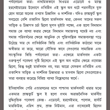
পর্যালোচনা করা৷ প্রাথমিকভাবে থিওডর এডোর্নো ও ম্যাক্স
হরখেইমারের উদ্যোগে প্রতিষ্ঠিত এই স্কুল অব থটে পরবর্তীতে যুক্ত
হোন আরো অনেক প্রখ্যাত চিন্তাবিদ ও দার্শনিক। যদিও ফ্রাঙ্কফুর্ট স্কুল
সবচেয়ে বেশি প্রভাবিত ছিলো মার্কসবাদ দ্বারা, কেননা তাদের সকল
তাত্ত্বিক ও চিন্তাগত চর্চা ছিলো মূলত দুইটা লক্ষ্যে, এক হলো বিদ্যমান
সমাজ কে ব্যাখ্যা করার ক্ষেত্রে বিদ্যমান সমাজতত্ত্ব যথেষ্ট নয় এবং
সমাজ পরিবর্তনের ক্ষেত্রে আধুনিক যে পুজিতান্ত্রিক সমাজব্যবস্থা গড়ে
উঠেছে তার যে প্রাতিষ্ঠানিক ভিত্তি এবং প্রাতিষ্ঠানিক কাঠামো তাকে
অস্বীকার না করে, আরো যৌক্তিক ভাবে সেগুলোর সামাজিক এবং
সাংস্কৃতিক ভিত্তি পর্যালোচনা করা। এক্ষেত্রে মার্কসবাদ একটা
গুরুত্বপূর্ণ গবেষণা দৃষ্টি হিসেবে এই স্কুল অব থটের ক্ষেত্রে প্রযোজ্য
ছিলো, কিন্তু শুধুই মার্কসবাদ নয়, বরং আরো যেসকল প্রতিষ্ঠিত এবং
প্রকাশিত তাত্ত্বিক ও দার্শনিক চিন্তাধারা ও মতবাদ ছিলো সেগুলোকেও
তারা ব্যবহার করেছে বিভিন্ন ব্যাখ্যা বিশ্লেষণের স্বার্থে।
ইতিহাসবিদ পেরি এন্ডারসনের মতে পাশ্চাত্য মার্কসবাদী ধারার মধ্যে
একমাত্র ফ্রাঙ্কফুর্ট স্কুল ই হলো প্রথম অরাজনৈতিক মার্কসীয়
বুদ্ধিবৃত্তিক গবেষণা কেন্দ্র। এডোর্নো, হরখেইমার, পলোক, হার্বার্ট
মারকিউজ, এরিখ ফ্রম, ফ্রাঞ্জ নিউমান, এরা প্রত্যেকেই ছিলেন