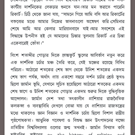
সেমিস্টারে পড়ছেন তখন তিনি হাইনরিখ রিকার্ট নামের এক নব্য-
কান্টীয় দার্শনিকের লেকচার শুনতে যান।তার মন ভরাতে পারেনি
রিকার্ট। চিঠি থেকে জানা যায়, “সামনে গিয়ে আমি বসি আর রিকার্টের
বক্তব্যের মধ্যে আমার নিজের ভাবনাগুলো অন্বেষণ করি।সেমিনার
শেষে আমি আর কেলার মারিয়ানবাদে যাই।আর সবশেষে এই
সিদ্ধান্তে উপনীত হই যে আমাদের চিন্তার তুলনায় রিকার্ট এর চিন্তা
একেবারেই ভোঁতা।"
বিংশ শতাব্দীর গোড়ার দিকে ফ্রাঙ্কফুর্ট স্কুলের আবির্ভাব নতুন করে
এক দার্শনিক চর্চার মঞ্চ তৈরি করে, যেই মঞ্চের রয়েছে বিবিধ
পরিচয়। আঠারো শতকের শেষ ভাগ থেকে উনিশ শতকের একদম
শেষ ভাগ পর্যন্ত, অর্থাৎ প্রায় একশো বছরে দর্শন চর্চার শ্রেষ্ঠ ভূখণ্ড
ছিলো জার্মান ভূমি, যেখানে সূচিত হয়েছিলো আঠারো শতকের একদম
শেষ ভাগে ও উনিশ শতকের গোড়ার একদম শুরুর দিকে বুদ্ধিবৃত্তিক
আন্দোলন৷ জার্মান দেশ তথা তৎকালীন প্রাশিয়ার রাজনৈতিক
কলকব্জা ও ব্যবস্থাবিধি দেখলে বোঝা যায় যে প্রাশিয়ান রাজতন্ত্রের
মধ্যে থাকলেও জ্ঞান বিজ্ঞান ও দার্শনিক চর্চায় ছিলো বিশাল রাষ্ট্রীয়
পৃষ্ঠপোষকতা। আধুনিক গবেষণা ও বিশুদ্ধ জ্ঞান উৎপাদনের লক্ষ্যে
প্রতিষ্ঠিত বিশ্ববিদ্যালয় গুলোর জন্ম তখনই। জার্মান বিখ্যাত কবি