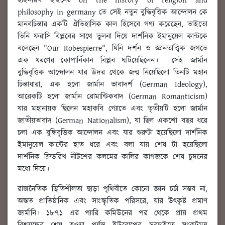
হাইনরিখ হাইনের on the history of religion and
philosophy in germany তে সেই নতুন বুদ্ধিবৃত্তিক আন্দোলন কে
মানবচিন্তার একটি ঐতিহাসিক কাল হিসেবে গণ্য করেছেন, তাইতো
তিনি ফরাসি বিপ্লবের সাথে তুলনা দিয়ে দার্শনিক ইমানুয়েল কান্টকে
বলেছেন "Our Robespierre", যিনি দর্শন ও জ্ঞানতাত্ত্বিক জগতে
এক ধরণের কোপার্নিকান বিপ্লব ঘটিয়েছিলেন। সেই জার্মান
বুদ্ধিবৃত্তিক আন্দোলন যার উদর থেকে জন্ম নিয়েছিলো তিনটি মহান
চিন্তাধারা, এক হলো জার্মান ভাবাদর্শ (German Ideology),
আরেকটি হলো জার্মান রোমান্টিকবাদ (German Romanticism)
যার মহানায়ক ছিলেন মহাকবি গ্যোতে এবং তৃতীয়টি হলো জার্মান
জাতীয়তাবাদ (German Nationalism), যা ছিল একশো বছর ধরে
চলা এক বুদ্ধিবৃত্তিক আন্দোলন এবং যার শুরুটা হয়েছিলো দার্শনিক
ইমানুয়েল কান্টের হাত ধরে এবং বলা যায় শেষ টা হয়েছিলো
দার্শনিক ফ্রিডরিখ নীটশের কলমের কালির কাগজকে শেষ চুম্বনের
মধ্যে দিয়ে।
রাজনৈতিক স্থিতিশীলতা ছাড়া পৃথিবীতে কোনো জ্ঞান চর্চা সম্ভব না,
অন্তত প্রাতিষ্ঠানিক এবং সাংস্কৃতিক পরিসরে, যার উৎকৃষ্ট প্রমাণ
জার্মানি। ১৮৭১ এর প্যারি কমিউনের পর থেকে প্রায় প্রথম