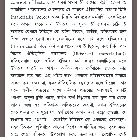
concept of history যা সমগ্র মানব ইতিহাসের বিপ্লবী চেতনা ও
সামাজিক পরিবর্তনের পেছনকার যে সাধারণ ঐতিহাসিক বস্তুগত ভিত্তি
(materialist factor) তারই নিয়তি নির্ধারকের মর্মবাণী। বেঞ্জামিনের
মতে আমরা যাকে বলি ইতিহাস তা মূলত ইতিহাসবাদ চর্চার ই
নামান্তর যেখানে ইতিহাস কে ঘটনা বিবরণ, অতীত, ভবিষ্যতের জন্য
শিক্ষা এভাবে দেখা হয়। বেঞ্জামিনের মতে এটা হলো ইতিহাসবাদ
(Historicism) কিন্তু তিনি এর পক্ষে কম ই ছিলেন, বরং তিনি পক্ষ
নিলেন ঐতিহাসিক বস্তুবাদের (Historical materialism)।
ইতিহাসবাদ হলো খণ্ডিত ইতিহাস চর্চা কারণ বেঞ্জামিনের মতে
ইতিহাস মাত্রই তা খণ্ডিত, অতীত এবং বর্তমানের ভেতরে তার
ব্যবচ্ছেদ হয়ে যায়, এই খণ্ডিত অংশ গুলোকে ইতিহাসবাদের মাধ্যমে
একত্র করা সম্ভব না, সম্ভব ঐতিহাসিক বস্তুবাদের মধ্যে দিয়েই। তার
মতে অতীত প্রজন্মের সাথে বর্তমান প্রজন্মের সবসময়ই একটি
গোপন অদৃশ্য চুক্তি থাকে, অর্থাৎ ব্যর্থ বিপ্লবের মরা ফুল যার থেকে
আবার জন্ম হয় প্রতিশ্রুত অধিকারের রূহানী, যখন ইতিহাসের
ফেরেশতার বাধন খুলে যায় স্বর্গ থেকে আগত এক ঝড়ো হাওয়ায়, যে
হাওয়ার নাম "প্রগতি"। বেঞ্জামিন ইতিহাস কে এভাবেই দেখেছেন।
মহৎ চিন্তকরা পৃথিবীতে আসেন বিশেষ কার্যসিদ্ধির জন্য, বৃহৎ সময়
বেচে থেকে জীবনকে উপভোগ করার জন্য নয়। বেঞ্জামিন সেই