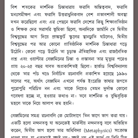
বিশ শতকের দার্শনিক চিন্তাধারায় ফরাসি অস্তিত্ববাদ, ফরাসি
মনঃসমীক্ষণ এবং ফরাসি উত্তরাধুনিকবাদ বেশ প্রভাবশালী অবস্থা
দখন করেছিলো এবং এর পেছনে ফরাসি দেশের কিছু শিক্ষাপ্রতিষ্ঠান
ও শিক্ষক দের সরাসরি ভূমিকা ছিলো, অন্যদিকে জার্মানি তে দ্বিতীয়
বিশ্বযুদ্ধের আগ দিয়ে ফ্রাঙ্কফুর্ট স্কুলের স্থানচ্যুতি ঘটলেও, দ্বিতীয়
বিশ্বযুদ্ধের পর আর কোনো প্রাতিষ্ঠানিক দার্শনিক চিন্তাধারা গড়ে
উঠেনি। কেনো গড়ে উঠেনি তা চূড়ান্ত ঐতিহাসিক এবং রাজনৈতিক
প্রশ্ন এবং ওয়াল্টার বেঞ্জামিনের চিন্তা ও প্রস্তাবনা তার মৃত্যুর পরেও
প্রায় ২০-২৫ বছর যাবত অপ্রকাশিতই ছিলো। হার্ভাড বিশ্ববিদ্যালয়
থেকে তার পাঁচ খণ্ডে নির্বাচিত রচনাবলি প্রকাশিত হয়েছে ১৯৯০
সালের পর, অর্থাৎ বেঞ্জামিন এখনো পর্যন্ত ইংরেজি ভাষার জগতে
পুরোপুরি পরিচিত নন এবং তাকে নিয়েও তেমন দুর্দান্ত কোনো
গবেষণা হচ্ছে না, হওয়ার কথাও না। তবে দার্শনিক ও বুদ্ধিবৃত্তিক
মহলে তাকে নিয়ে আলাপ কম হয়নি।
বেঞ্জামিনের সমগ্র রচনাবলি কে মোটাদাগে তিন ভাগে ভাগ করা যায়।
একটি হলো নন্দনতত্ত্ব যা অনেকেই মার্কসীয় নন্দনতত্ত্ব বলে অভিহিত
করেন, দ্বিতীয় ভাগ হলো তার অধিবিদ্যা (Metaphysics) সংক্রান্ত