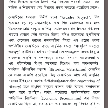
যদিও ইংল্যান্ড এগিয়ে ছিলো শিল্প বিপ্লবের পরবর্তী সময়ে, কিন্তু
সাহিত্য ও শিল্পকলায় সেই বিপ্লবের প্রভাব সবচেয়ে পড়েছিলো ফ্রান্সে।
বেঞ্জামিনের সবচেয়ে বিস্তীর্ণ রচনা "Arcades Project", বিশ
শতকের বড় বড় নন্দনতাত্ত্বিক এবং শিল্প সমালোচক দের মতে
নিঃসন্দেহে শ্রেষ্ঠ সংস্কৃতি ও শিল্প সমালোচনার গ্রন্থ হিসেবে গণ্য হতে
পারতো (কারণ সেটা অসমাপ্ত ছিলো) যদিও ইতোমধ্যে স্থপতিকলা
এবং যেকোনো ধরণের নন্দনতাত্ত্বিক বিষয়ে এই গ্রন্থের গুরুত্ব
অপরিসীম। বেঞ্জামিনের কাছে আধুনিক সময়ে "সংস্কৃতি" সবচেয়ে
গুরুত্বপূর্ণ ক্যাটাগরি। অর্থাৎ Cultural Determinism বলতে কিছু না
থাকলেও সংস্কৃতি ও নন্দনতত্ত্বের মাধ্যমে বিদ্যমান সমাজব্যবস্থা ও
এর পরিবর্তনের বিপুল সম্ভাবনার বিশ্লেষণ করা অবশ্যকর্তব্য।
মার্কসের ঐতিহাসিক বস্তুবাদ (Historical Materialism) বেঞ্জামিন
কে প্রবল আকর্ষণ করেছিলো কিন্তু বেঞ্জামিনের কাছে এই আধুনিক
সময়ের ইতিহাসের বস্তুগত উপাদানের(Materialist conception of
History) মধ্যে আধুনিক মানুষের ফ্যাশন, রুচি, স্টাইল, নান্দনিকতা
প্রবল ভাবে উপস্থিত। অর্থাৎ অর্থোডক্স মার্কসবাদীদের মতো
অর্থনৈতিক নিয়তিবাদ (Economic Determinism) এর বিশ্বাস
বেঞ্জামিনের ছিলো না, যার কারণে তার অন্তরঙ্গ বন্ধু বিখ্যাত কবি ও