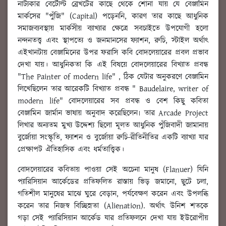
নাট্যকার বের্টোল্ট ব্রেখটের কাছে থেকে শোনা যায় যে বেঞ্জামিন
মার্কসের "পুঁজি" (Capital) পড়েননি, কারণ তার কাছে আধুনিক
সমাজব্যবস্থায় মার্কসীয় ব্যাখ্যার ক্ষেত্রে সবচাইতে উপযোগী হলো
নন্দনতত্ত্ব এবং স্থাপত্যে ও জনমানসের ফ্যাশন, রুচি, স্টাইল অর্থাৎ
এইখানটায় বেঞ্জামিনের উপর ফরাসি কবি বোদলেয়ারের প্রবল প্রভাব
দেখা যায়। আধুনিকতা কি এই বিষয়ে বোদলেয়ারের বিখ্যাত প্রবন্ধ
"The Painter of modern life" , ঠিক যেটার অনুকরণে বেঞ্জামিন
লিখেছিলেন তার আরেকটি বিখ্যাত প্রবন্ধ " Baudelaire, writer of
modern life" বোদলেয়ারের সব প্রবন্ধ ও বেশ কিছু কবিতা
বেঞ্জামিন জার্মান ভাষায় অনুবাদ করেছিলেন৷ তার Arcade Project
লিখার অন্যতম মুখ্য উদ্দেশ্য ছিলো মূলত আধুনিক পুঁজিবাদী জামানায়
বুর্জোয়া সংস্কৃতি, ফ্যাশন ও বুর্জোয়া রুচি-রীতিনীতির একটি ব্যাখ্যা যার
প্রেক্ষাপট ঐতিহাসিক এবং ধর্মতাত্ত্বিক।
বোদলেয়ারের কবিতায় পাওয়া সেই অচেনা মানুষ (Flanuer) যিনি
প্যারিসিয়ান আর্কেডের প্রতিফলিত রাস্তায় ভিড় জমানো, ছুটে চলা,
গতিশীল মানুষের মাঝে ঘুরে বেড়ান, পর্যবেক্ষণ করেন এবং উপলব্ধি
করেন তার নিজস্ব বিচ্ছিন্নতা (Alienation). অর্থাৎ উনিশ শতকে
গড়া সেই প্যারিসিয়ান আর্কেড যার প্রতিফলনে দেখা যায় ইউরোপীয়