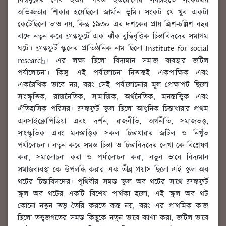
বিশ্বযুদ্ধের শেষ হওয়া পর্যন্ত ইউরোপের সবচাইতে সংকটময়
অভিজ্ঞতার শিকার হয়েছিলো জার্মান ভূমি। সংকট যে খুব একটা
কেটেছিলো তাও নয়, কিন্তু ১৯৩০ এর দশকের প্রায় ত্রিশ-চল্লিশ বছর
বাদে নতুন করে ফ্রাঙ্কফুর্টে এক ঝাঁক বুদ্ধিবৃত্তিক চিন্তাবিদদের সমাগম
ঘটে। ফ্রাঙ্কফুর্ট স্কুলের প্রাতিষ্ঠানিক নাম ছিলো Institute for social
research। এর লক্ষ্য ছিলো বিদ্যমান সমাজ ব্যবস্থার জটিল
পর্যালোচনা। কিন্তু এই পর্যালোচনা নিতান্তই একপাক্ষিক এবং
একরৈখিক ভাবে নয়, বরং সেই পর্যালোচনার মূল প্রেক্ষাপট ছিলো
সাংস্কৃতিক, রাজনৈতিক, সামাজিক, অর্থনৈতিক, মনস্তাত্ত্বিক এবং
ঐতিহাসিক পরিসর। ফ্রাঙ্কফুর্ট স্কুল ছিলো আধুনিক চিন্তাধারার প্রথম
এনসাইক্লোপিডিয়া এবং দর্শন, রাজনীতি, অর্থনীতি, সমাজতত্ত্ব,
সাংস্কৃতিক এবং মনস্তাত্ত্বিক সকল চিন্তাধারার জটিল ও নিখুঁত
পর্যালোচনা। নতুন করে সমস্ত চিন্তা ও চিন্তাবিদদের লেখা কে বিশ্লেষণ
করা, সমালোচনা করা ও পর্যালোচনা করা, নতুন ভাবে বিদ্যমান
সমাজব্যবস্থা কে উপলব্ধি করার এক তীব্র প্রয়াস ছিলো এই স্কুল অব
থটের চিন্তাবিদদের। পৃথিবীর সমস্ত স্কুল অব থটের সাথে ফ্রাঙ্কফুর্ট
স্কুল অব থটের একটি বিশেষ পার্থক্য হলো, এই স্কুল অব থট
কোনো নতুন তত্ত্ব তৈরি করতে ব্যস্ত নয়, বরং এর প্রাথমিক কাজ
ছিলো তত্ত্বজগতের সমস্ত কিছুকে নতুন ভাবে ব্যাখ্যা করা, জটিল ভাবে