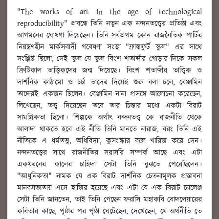
"The works of art in the age of technological
reproducibility" প্রবন্ধে তিনি নতুন এক নন্দনতত্ত্বের প্রতিষ্ঠা এবং
আগমনের ঘোষণা দিয়েছেন। তিনি সর্বপ্রথম কোন রাজনৈতিক পার্টির
নিয়ন্ত্রণহীন মার্কসবাদী গবেষণা সংস্থা "ফ্রাঙ্কফুর্ট স্কুল" এর সাথে
সংশ্লিষ্ট ছিলো, সেই স্কুল যে স্কুল বিংশ শতাব্দীর গোড়ার দিকে সকল
ক্রিটিকাল তাত্ত্বিকদের জন্ম দিয়েছে। বিংশ শতাব্দীর তাত্ত্বিক ও
দার্শনিক কাঠামো ও চর্চা তাদের দিয়েই শুরু বলা চলে, বেঞ্জামিন
তাদেরই একজন ছিলেন। বেঞ্জামিন নানা প্রসঙ্গে আলোচনা করেছেন,
লিখেছেন, তত্ত্ব দিয়েছেন তবে তার চিন্তার মধ্যে একটা বিরাট
সামগ্রিকতা ছিলো। শিল্পকে অর্থাৎ নন্দনতত্ত্ব কে রাজনীতি থেকে
আলাদা থাকতে হবে এই নীতি তিনি মানতে নারাজ, বরং তিনি এই
নীতিকে এ ধর্মতত্ত্ব, অধিবিদ্যা, কুসংস্কার বলে খারিজ করে দেন।
নন্দনতত্ত্বের সাথে রাজনীতির সরাসরি সম্পর্ক আছে এবং এটা
একধরনের কালের চাহিদা সেটা তিনি বুঝতে পেরেছিলেন।
"আধুনিকতা" নামক যে এক বিরাট দার্শনিক চেতনামূলক প্রস্তাবনা
মানবসভ্যতায় এসে হাজির হয়েছে এবং এটা যে এক বিরাট চ্যালেঞ্জ
সেটা তিনি জানতেন, তাই তিনি গেছেন ফরাসি মহাকবি বোদলেয়ারের
কবিতার কাছে, পৃষ্ঠার পর পৃষ্ঠা ঘেটেছেন, দেখেছেন, যে অর্থনীতি তে