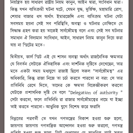
নিয়ন্ত্রিত হয় সাধারণ রাষ্ট্রীয় নিয়ম কানুন, আইন দ্বারা, সংবিধান দ্বারা।
কিন্তু যখন ব্যতিক্রমী ঘটনা ঘটে, যেমন যুদ্ধ, দুর্ভিক্ষ, মহামারি রোগ,
শেয়ার বাজার ধস অর্থাৎ ইমারজেন্সি এবং ব্যতিক্রম ঘটনা যেটা
সবসময় হয়না সেই সব পরিস্থিতি, অবস্থা ও ঘটনার প্রেক্ষিতে যে
সিদ্ধান্ত গ্রহণ করা হয় তাকেই সার্বভৌমত্ব বলে এবং সেই সব ঘটনার
সমাধান ঐ বিদ্যমান সংবিধান, আইন, সাধারণ নিয়ম কানুন দিয়ে করা
যায় না স্মিটের মতে।
দ্বিতীয়ত, কার্ল স্মিট এই যে শাসন ব্যবস্থা অর্থাৎ রাজনৈতিক ক্ষমতার
যে বিবর্তন সেটাকে ঐতিহাসিক এবং দার্শনিক দৃষ্টিতে দেখেছেন, তার
মতে একটা সময় মধ্যযুগে রাজাই ছিলো সকল "সার্বভৌমত্ব" এর
অধিকারি, কিন্তু রাজা নিজে তা চর্চা করতে পারতো না বরং সে তার
প্রতিনিধি রেখে দিতে, তাদের কে ক্ষমতা বিকেন্দ্রীকরণ করতো
যেটাকে প্রশাসনিক দৃষ্টি তে বলে "Delegation of authority "
সেটা করতো, ফলে প্রতিনিধি রা রাজার সার্বভৌমত্বের নামে যা ইচ্ছা
তাই করতে পারতো। আধুনিক যুগে বিশেষ করে ফরাসি
বিপ্লবের পরবর্তী তে যখন গণতন্ত্রের বিকাশ হওয়া শুরু হলো,
জায়গায় জায়গায় গণতান্ত্রিক আন্দোলন হওয়া শুরু করলো, গণতন্ত্র