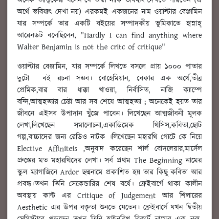
অনেক তাত্ত্বিকেরা বলেন যে তারা নাকি ভবিষ্যৎ দেখতে পারতেন (ঐ
অর্থে ভবিষ্যৎ দেখা নয়) এরকমই একজনের নাম ওয়াল্টার বেঞ্জামিন
যার সম্পর্কে তার একটি বইয়ের সম্পাদকীয় ভূমিকাতে হান্নাহ্
আরেনডট বলেছিলেন, "Hardly I can find anything where
Walter Benjamin is not the critc of critique"
ওয়াল্টার বেঞ্জামিন, যার সম্পর্কে লিখতে বসলে প্রায় ১০০০ পাতার
দুটো বই রচনা সম্ভব। বোহেমিয়ান, বেকার এক অর্থে,তীব্র
প্রেমিক,বার বার ধাক্কা খাওয়া, নির্বাসিত, নাজি ক্যাম্পে
বন্দি,আত্মহত্যার চেষ্টা আর সব শেষে আত্মহত্যা ; অনেকেই হয়ত তার
জীবনে এইসব উপাদান খুঁজে পাবেন। লিখেছেন আত্মজীবনী মূলক
লেখা,লিখেছেন সমালোচনা,একাডিমেক থিসিস,কবিতা,ছোট
গল্প,বাচ্চাদের জন্য রেডিও নাটক ।লিখেছেন মহারথি গ্যেটে কে নিয়ে
Elective Affiniteis ,অনুবাদ করেছেন শার্ল বোদলেয়ার,মার্সেল
প্রুস্তের মত মহারথিদের লেখা। সর্ব প্রথম The Beginning নামের
স্কুল ম্যাগাজিনে Ardor ছদ্মনামে প্রকাশিত হয় তার কিছু কবিতা আর
প্রবন্ধ।তখন তিনি সেকেন্ডারির শেষ বর্ষে। ফ্রেইবার্গে থাকা কালীন
অবস্থায় কান্ট এর Critique of Judgement আর শিলারের
Aesthetic এর উপর বক্তৃতা শুনতে যেতেন। ফ্রেইবার্গে যখন দ্বিতীয়