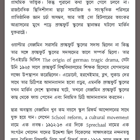
প্রাথমিক তাত্ত্বিক। কিন্তু পুরানো কথা ভুলে গেলে চলবে না।
রাজনৈতিক স্থিতিশীলতা ছাড়া সামাজিক ও সাংস্কৃতিক পরিসরে
প্রাতিষ্ঠানিক জ্ঞান চর্চা অসম্ভব, আর তাই তো হিটলারের ভয়ংকর
আগ্রাসনের মুখে পড়ে ফ্রাঙ্কফুর্ট স্কুলের স্থানান্তর ঘটলো মার্কিন
যুক্তরাষ্ট্রে।
ওয়াল্টার বেঞ্জামিন সরাসরি ফ্রাঙ্কফুর্ট স্কুলের সদস্য ছিলেন না কিন্তু
তার সঙ্গে ফ্রাঙ্কফুর্ট স্কুলের সদস্যদের ভালে সম্পর্ক ছিলো। তার
পিএইচডি থিসিস The origin of german tragic drama, যেটা
উনি ১৯২৫ সালে ফ্রাঙ্কফুর্ট বিশ্ববিদ্যালয়ের শিক্ষক হিসেবে যোগদানের
লক্ষ্যে উপস্থাপন করেছিলেন। এডোর্নো, হরখেইমার, ব্লখ, লুকাচ দের
সাথে তার চিঠিপত্র আদানপ্রদান হতো প্রচুর, এমনকি ফ্রাঙ্কফুর্ট স্কুলের
যখন মার্কিন দেশে স্থানান্তর ঘটে, তখনো বেঞ্জামিন ফ্রাঙ্কফুর্ট স্কুলের
কাছ থেকে ফান্ড পেতেন এবং নিয়মিত চিঠি আদানপ্রদান করতেন।
ছাত্র অবস্থায় বেঞ্জামিন খুব কম বয়সে স্কুল রিফর্ম আন্দোলনের সাথে
যুক্ত হয়ে যান। লেখেন School reform, a cultural movement
নামে এক প্রবন্ধ। ১৯১২-১৩ এর দিকে Sprechaal নামের এক
সংগঠন খোলেন যাদের উদ্দেশ্য ছিল বিকেলের সাক্ষাৎকারে নন্দনতত্ত্ব