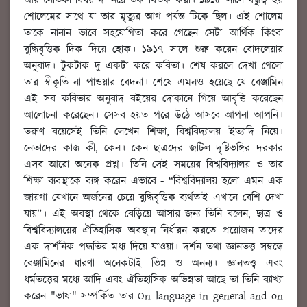
আর নৈতিকা বিষয়াদি নিয়ে তর্ক বিতর্ক করা। ১৯১৫ সালে বন্ধুত্ব হয়
শোলেমের সাথে যা তার মৃত্যুর আগ পর্যন্ত টিকে ছিল। এই শোলেম
তাকে নানান ভাবে সহযোগিতা করে গেছেন সেটা আর্থিক কিংবা
বুদ্ধিবৃত্তিক দিক দিয়ে হোক। ১৯১৭ সালে শুরু করেন বোদলেয়ার
অনুবাদ। টুকটাক দু একটা করে কবিতা। শেষ করলে দেখা গেলো
তার স্বীকৃতি না পাওয়ার বেদনা। শেষে এমনও হয়েছে যে বেঞ্জামিন
এই সব কবিতার অনুবাদ বইয়ের দোকানে গিয়ে আবৃত্তি করেছেন
আলোচনা করেছেন। সেসব হয়ত পরে উঠে আসবে আপনা আপনি।
তরুণ বয়েসেই তিনি লেখেন শিক্ষা, বিশ্ববিদ্যালয় ইত্যাদি নিয়ে।
নেতাদের কাজ কী, কেন। কেন ছাত্রদের জটিল দৃষ্টিভঙ্গির দরকার
এসব আরো অনেক প্রশ্ন। তিনি সেই সময়ের বিশ্ববিদ্যালয় ও তার
শিক্ষা ব্যবস্থাকে ব্যঙ্গ করেন এভাবে - “বিশ্ববিদ্যালয় হলো এমন এক
জায়গা যেখানে অর্জনের চেয়ে বুদ্ধিবৃত্তিক ব্যর্থতাই এখানে বেশি দেখা
যায়”। এই অবস্থা থেকে বেড়িয়ে আসার জন্য তিনি বলেন, ছাত্র ও
বিশ্ববিদ্যালয়ের ঐতিহাসিক অবস্থান নির্ধারন করতে প্রয়োজন তাদের
এক দার্শনিক পদ্ধতির মধ্য দিয়ে যাওয়া। দর্শন তথা জ্ঞানতত্ত্ব সম্বন্ধে
বেঞ্জামিনের ধারণা অনেকটাই ভিন্ন ও অনন্য। জ্ঞানতত্ত্ব এবং
ধর্মতত্ত্বের মধ্যে আদি এবং ঐতিহাসিক অভিন্নতা আছে তা তিনি ব্যাখ্যা
করেন "ভাষা" সম্পর্কিত তার On language in general and on