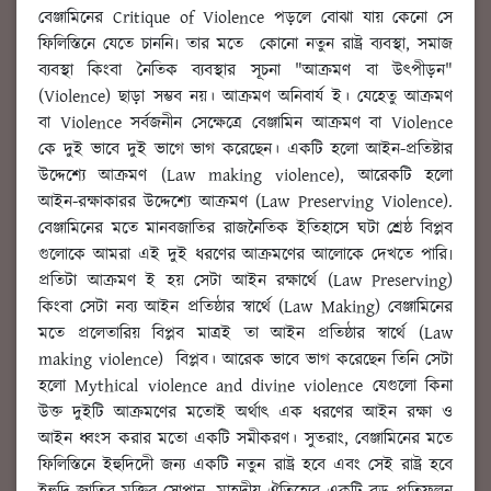
বেঞ্জামিনের Critique of Violence পড়লে বোঝা যায় কেনো সে
ফিলিস্তিনে যেতে চাননি৷ তার মতে কোনো নতুন রাষ্ট্র ব্যবস্থা, সমাজ
ব্যবস্থা কিংবা নৈতিক ব্যবস্থার সূচনা "আক্রমণ বা উৎপীড়ন"
(Violence) ছাড়া সম্ভব নয়। আক্রমণ অনিবার্য ই। যেহেতু আক্রমণ
বা Violence সর্বজনীন সেক্ষেত্রে বেঞ্জামিন আক্রমণ বা Violence
কে দুই ভাবে দুই ভাগে ভাগ করেছেন। একটি হলো আইন-প্রতিষ্টার
উদ্দেশ্যে আক্রমণ (Law making violence), আরেকটি হলো
আইন-রক্ষাকারর উদ্দেশ্যে আক্রমণ (Law Preserving Violence).
বেঞ্জামিনের মতে মানবজাতির রাজনৈতিক ইতিহাসে ঘটা শ্রেষ্ঠ বিপ্লব
গুলোকে আমরা এই দুই ধরণের আক্রমণের আলোকে দেখতে পারি৷
প্রতিটা আক্রমণ ই হয় সেটা আইন রক্ষার্থে (Law Preserving)
কিংবা সেটা নব্য আইন প্রতিষ্ঠার স্বার্থে (Law Making) বেঞ্জামিনের
মতে প্রলেতারিয় বিপ্লব মাত্রই তা আইন প্রতিষ্ঠার স্বার্থে (Law
making violence) বিপ্লব। আরেক ভাবে ভাগ করেছেন তিনি সেটা
হলো Mythical violence and divine violence যেগুলো কিনা
উক্ত দুইটি আক্রমণের মতোই অর্থাৎ এক ধরণের আইন রক্ষা ও
আইন ধ্বংস করার মতো একটি সমীকরণ। সুতরাং, বেঞ্জামিনের মতে
ফিলিস্তিনে ইহুদিদেী জন্য একটি নতুন রাষ্ট্র হবে এবং সেই রাষ্ট্র হবে