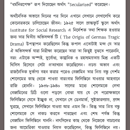
"ধর্মনিরপেক্ষ" রূপ দিয়েছেন অর্থাৎ "Secularized" করেছেন।
অর্থনৈতিক অভাবে দিনের পর দিনে এখানে সেখানে লেখালেখি করে
কোনোরকমে চালিয়েছেন জীবন৷ ১৯২৫ সালে ফ্রাঙ্কফুর্ট স্কুলে অর্থাৎ
Institute for Social Research এ নির্দেশক তথা শিক্ষক হওয়ার
জন্য তার দ্বিতীয় অভিসন্দর্ভ টি ( The Origin of German Tragic
Drama) উপস্থাপন করেছিলেন কিন্তু কপাল এতোটাই মন্দ যে তার
ঐ অভিসন্দর্ভ যারা নিরীক্ষা করেছেন তারা তা কিছুই বুঝতে পারেননি,
বরং এটাকে অস্পষ্ট, দুর্বোধ্য, কাল্পনিক ও রহস্যময়তায় মিশ্র একটি
থিসিস হিসেবে সেটা প্রত্যাখ্যান করেছিলেন। প্রচন্ড অভাব এবং
রাজনৈতিক দুর্ভাগ্য বহন করার পরেও বেঞ্জামিন তার প্রিয় বন্ধু গের্শম
শোলেমের কাছ থেকে পাওয়া বারংবার ফিলিস্তিনে যাওয়ার আহবানে
রাজি হোননি। ১৯৩৮-১৯৪০ সালের মধ্যে শোলেমকে লেখা
বেঞ্জামিনের চিঠি গুলো পড়লে বোঝা যায় যে সে পরোক্ষভাবে
ফিলিস্তিনে যেতে ইচ্ছুক না, যেখানে সে ডেনমার্ক, সুইজারল্যান্ড, ফ্রান্স
ঘুরছে, সেখানে ফিলিস্তিনে যাওয়া আর এমন কি। কিন্তু তার প্রিয় বন্ধু
শোলেমকে সে নাকচ করতে পারছেনা এবং শেষ পর্যন্ত কিন্তু
বেঞ্জামিন ফিলিস্তিনে যাননি। নাৎসিদের কাছ থেকে নিজেকে বাচানোর
জন্য আমেরিকা যাওয়ার নিয়ত করেছিলেন, কিন্তু ফিলিস্তিনে নয়।