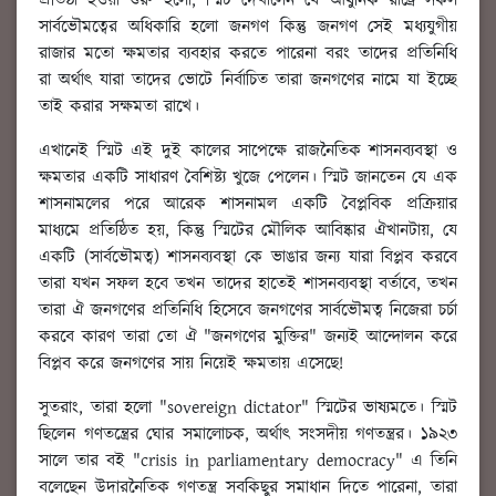
প্রতিষ্ঠা হওয়া শুরু হলো, স্মিট দেখালেন যে আধুনিক রাষ্ট্রে সকল
সার্বভৌমত্বের অধিকারি হলো জনগণ কিন্তু জনগণ সেই মধ্যযুগীয়
রাজার মতো ক্ষমতার ব্যবহার করতে পারেনা বরং তাদের প্রতিনিধি
রা অর্থাৎ যারা তাদের ভোটে নির্বাচিত তারা জনগণের নামে যা ইচ্ছে
তাই করার সক্ষমতা রাখে।
এখানেই স্মিট এই দুই কালের সাপেক্ষে রাজনৈতিক শাসনব্যবস্থা ও
ক্ষমতার একটি সাধারণ বৈশিষ্ট্য খুজে পেলেন। স্মিট জানতেন যে এক
শাসনামলের পরে আরেক শাসনামল একটি বৈপ্লবিক প্রক্রিয়ার
মাধ্যমে প্রতিষ্ঠিত হয়, কিন্তু স্মিটের মৌলিক আবিষ্কার ঐখানটায়, যে
একটি (সার্বভৌমত্ব) শাসনব্যবস্থা কে ভাঙার জন্য যারা বিপ্লব করবে
তারা যখন সফল হবে তখন তাদের হাতেই শাসনব্যবস্থা বর্তাবে, তখন
তারা ঐ জনগণের প্রতিনিধি হিসেবে জনগণের সার্বভৌমত্ব নিজেরা চর্চা
করবে কারণ তারা তো ঐ "জনগণের মুক্তির" জন্যই আন্দোলন করে
বিপ্লব করে জনগণের সায় নিয়েই ক্ষমতায় এসেছে!
সুতরাং, তারা হলো "sovereign dictator" স্মিটের ভাষ্যমতে। স্মিট
ছিলেন গণতন্ত্রের ঘোর সমালোচক, অর্থাৎ সংসদীয় গণতন্ত্রর। ১৯২৩
সালে তার বই "crisis in parliamentary democracy" এ তিনি
বলেছেন উদারনৈতিক গণতন্ত্র সবকিছুর সমাধান দিতে পারেনা, তারা