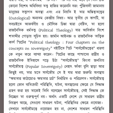
ধারণা যার, যা একদমই স্পষ্ট নয়। স্পষ্ট নয় এই অর্থে যে তিনি ঠিক
কোনো বিশেষ অধিবিদ্যা তত্ত্ব হাজির করেননি বরং পুঁজিবাদী জামানায়
মানুষের সত্ত্বাগত অবস্থা এবং এর নিয়তি ই তার অস্তিত্বতত্ত্বের
(Ontological) অন্যতম কেন্দ্রীয় বিষয়। আর তৃতীয় যে ভাগটি, যা
সবচাইতে আকর্ষণীয় ও মৌলিক চিন্তা দ্বারা বেষ্টিত, তা হলো
রাজনৈতিক ধর্মতত্ত্ব (Political Theology) যার আবির্ভাব বিংশ
শতাব্দীর গোড়ায় সূচিত হয়৷ জার্মান আইনজ্ঞ ও রাজনৈতিক তাত্ত্বিক
কার্ল স্মিটের "Political theology : Four chapters on the
concepts on sovereignty" বইটিতে স্মিট "সার্বভৌমত্বের" ধারণা
কে নতুন করে ব্যাখ্যা করেন। স্মিটের কাছে পাশ্চাত্যে রাষ্ট্রীয় ও
রাজনৈতিক ইতিহাসে গড়ে উঠা "সার্বভৌমত্ব" কিংবা জনপ্রিয়
সার্বভৌমত্ব (Popular Sovereignty) নেহাৎ ফাঁকা বুলি ছাড়া আর
কিছুই নয়, তার মতে সার্বভৌম সে ই যার দ্বারা জরুরি অবস্থায়
"ক্ষমতার কাঠামোও ক্ষমতার চর্চা" নির্ধারিত ও পরিচালত। সার্বভৌমত্ব
হলো কোন ব্যতিক্রমী পরিস্থিতি, ঘটনা, অবস্থানের ক্ষেত্রে যে সিদ্ধান্ত
গ্রহণ করা হয় তাকেই তিনি বলেছেন সার্বভৌমত্ব, সেই সিদ্ধান্ত কে
নিচ্ছেন তা গুরুত্বপূর্ণ নয়। অর্থাৎ একটি দেশে যে সাধারণ রাষ্ট্রীয়
নিয়ন্ত্রণ আছে, সেগুলো সাধারণ ঘটনা, পরিস্থিতির ক্ষেত্রে প্রযোজ্য।
সেখানে সার্বভৌমত্বে প্রয়োজন হয় না, দেশের সাধারণ পরিস্থিতি