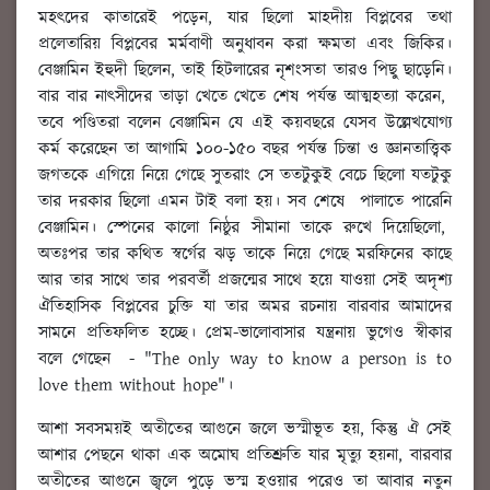
মহৎদের কাতারেই পড়েন, যার ছিলো মাহদীয় বিপ্লবের তথা
প্রলেতারিয় বিপ্লবের মর্মবাণী অনুধাবন করা ক্ষমতা এবং জিকির।
বেঞ্জামিন ইহুদী ছিলেন, তাই হিটলারের নৃশংসতা তারও পিছু ছাড়েনি।
বার বার নাৎসীদের তাড়া খেতে খেতে শেষ পর্যন্ত আত্মহত্যা করেন,
তবে পণ্ডিতরা বলেন বেঞ্জামিন যে এই কয়বছরে যেসব উল্লেখযোগ্য
কর্ম করেছেন তা আগামি ১০০-১৫০ বছর পর্যন্ত চিন্তা ও জ্ঞানতাত্ত্বিক
জগতকে এগিয়ে নিয়ে গেছে সুতরাং সে ততটুকুই বেচে ছিলো যতটুকু
তার দরকার ছিলো এমন টাই বলা হয়। সব শেষে পালাতে পারেনি
বেঞ্জামিন। স্পেনের কালো নিষ্ঠুর সীমানা তাকে রুখে দিয়েছিলো,
অতঃপর তার কথিত স্বর্গের ঝড় তাকে নিয়ে গেছে মরফিনের কাছে
আর তার সাথে তার পরবর্তী প্রজন্মের সাথে হয়ে যাওয়া সেই অদৃশ্য
ঐতিহাসিক বিপ্লবের চুক্তি যা তার অমর রচনায় বারবার আমাদের
সামনে প্রতিফলিত হচ্ছে। প্রেম-ভালোবাসার যন্ত্রনায় ভুগেও স্বীকার
বলে গেছেন - "The only way to know a person is to
love them without hope"।
আশা সবসময়ই অতীতের আগুনে জলে ভস্মীভূত হয়, কিন্তু ঐ সেই
আশার পেছনে থাকা এক অমোঘ প্রতিশ্রুতি যার মৃত্যু হয়না, বারবার
অতীতের আগুনে জ্বলে পুড়ে ভস্ম হওয়ার পরেও তা আবার নতুন