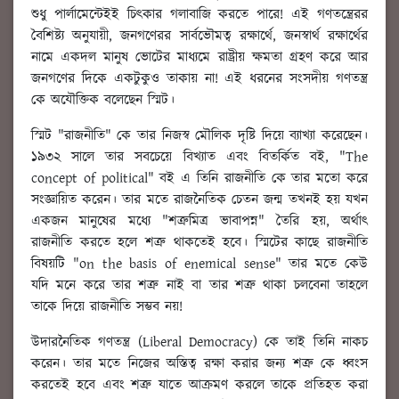
শুধু পার্লামেন্টেইই চিৎকার গলাবাজি করতে পারে! এই গণতন্ত্রেরর
বৈশিষ্ট্য অনুযায়ী, জনগণেরর সার্বভৌমত্ব রক্ষার্থে, জনস্বার্থ রক্ষার্থের
নামে একদল মানুষ ভোটের মাধ্যমে রাষ্ট্রীয় ক্ষমতা গ্রহণ করে আর
জনগণের দিকে একটুকুও তাকায় না! এই ধরনের সংসদীয় গণতন্ত্র
কে অযৌক্তিক বলেছেন স্মিট।
স্মিট "রাজনীতি" কে তার নিজস্ব মৌলিক দৃষ্টি দিয়ে ব্যাখ্যা করেছেন।
১৯৩২ সালে তার সবচেয়ে বিখ্যাত এবং বিতর্কিত বই, "The
concept of political" বই এ তিনি রাজনীতি কে তার মতো করে
সংজ্ঞায়িত করেন। তার মতে রাজনৈতিক চেতন জন্ম তখনই হয় যখন
একজন মানুষের মধ্যে "শত্রুমিত্র ভাবাপন্ন" তৈরি হয়, অর্থাৎ
রাজনীতি করতে হলে শত্রু থাকতেই হবে। স্মিটের কাছে রাজনীতি
বিষয়টি "on the basis of enemical sense" তার মতে কেউ
যদি মনে করে তার শত্রু নাই বা তার শত্রু থাকা চলবেনা তাহলে
তাকে দিয়ে রাজনীতি সম্ভব নয়!
উদারনৈতিক গণতন্ত্র (Liberal Democracy) কে তাই তিনি নাকচ
করেন। তার মতে নিজের অস্তিত্ব রক্ষা করার জন্য শত্রু কে ধ্বংস
করতেই হবে এবং শত্রু যাতে আক্রমণ করলে তাকে প্রতিহত করা