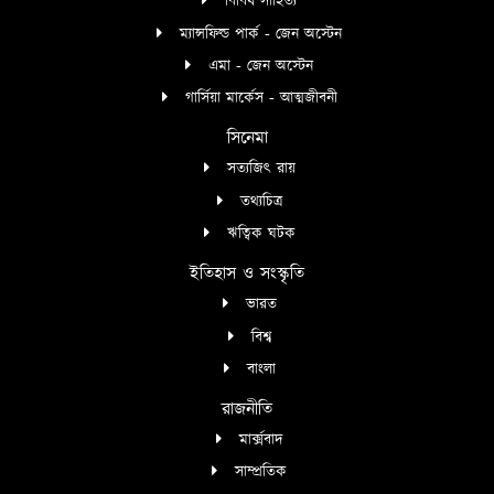
বিবিধ সাহিত্য
ম্যান্সফিল্ড পার্ক - জেন অস্টেন
এমা - জেন অস্টেন
গার্সিয়া মার্কেস - আত্মজীবনী
সিনেমা
সত্যজিৎ রায়
তথ্যচিত্র
ঋত্বিক ঘটক
ইতিহাস ও সংস্কৃতি
ভারত
বিশ্ব
বাংলা
রাজনীতি
মার্ক্সবাদ
সাম্প্রতিক