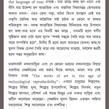
the language of man প্রবন্ধে। তার কাছে ভাষা হল এমন এক
নীতি যার উদ্দেশ্য হল আধ্যাত্তিক এবং বাস্তবিক বিষয়বস্তুর ভেতরকার
আদান প্রদান। এমন কোন সত্ত্বা, ঘটনা কিংবা অবস্থান নেই যার
প্রকৃতি জৈবিক আর অজৈবিক যাই হউক না কেনো যা ভাষার
শরিকভুক্ত নয়। সমস্ত আধ্যাত্মিক বিষয়বস্তুর বিনিময়ের সার উপাদান
হল ভাষা।তার মতে এর তিনটি স্তর আছে , প্রথমটি হলো স্বর্গীয়
সৃষ্টিজাত ভাষা যেটা হলো মূলত "শব্দই বস্তুকে তৈরি করে তার নামের
সাথে সম্পর্কিত হয়ে", দ্বিতীয় টি হলো হলো আদমের (মানব) ভাষা,যা
মুলত বিশুদ্ধ চেতনা তৈরি করে নাম আরোপের মাধ্যমে, সর্বশেষ স্তরটি
হলো বস্তুর অনুচ্চারিত ভাষা।
মার্কসবাদী নন্দনতাত্ত্বিক এবং যে কোনো ধরনের নন্দনতত্ত্বের বিষয়ে
ওয়াল্টার বেঞ্জামিনের নাম শুরুর দিকে আসবে, কারণ তার সেই
বিখ্যাত প্রবন্ধ "The works of art in the age of
technological reproducibility"। এখানে মানুষের শিল্পবোধ,
শিল্পের বিভিন্ন মূল্য, শিল্পের উপযোগিতা, শিল্পের বিবর্তন, নতুন
শিল্পের আগমন, সৌন্দর্য এই সমস্ত কিছুর এক প্রকার তাত্ত্বিক এবং
জটিল আলোচনা করেছেন। বেঞ্জামিন মূলত ছিলেন একজন সাহিত্য
সমালোচক, শিল্প সমালোচক এবং দার্শনিক।