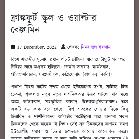
ফ্রাঙ্কফুর্ট স্কুল ও ওয়াল্টার
বেঞ্জামিন
17 December, 2022
লেখক:
মিনহাজুল ইসলাম
বিংশ শতাব্দীর সূচনায় প্রধান পাঁচটি বৌদ্ধিক ধারা মোটামুটি পরস্পর
বিচ্ছিন্ন ভাবে অগ্রসর হচ্ছিলো। জার্মান ভাববাদ, মার্কসবাদ,
প্রতিভাসবিজ্ঞান, মনঃসমীক্ষণ, কাঠামোবাদ (ভাষাতত্ত্ব নির্ভর)।
পঞ্চাশ কিংবা ষাটের দশক থেকে ইউরোপের দর্শন, সাহিত্য, চিন্তা
চেতনা, শৃঙ্খলায় নতুব নতুন দার্শনিকতার উদ্ভব ঘটলো যার মধ্যে
আছে অস্তিত্ববাদ, সাংস্কৃতিক বস্তুবাদ, উত্তরআধুনিকতাবাদ। তবে
একটি বড় ফাক রয়ে গেছে। বিশ শতকের গোড়ার দিকে কিছু
চিন্তাবিদ ও দার্শনিকদের আবির্ভাব ঘটেছিলো যারা অন্যান্য সকল
চিন্তকদের থেকে অনেক টা ভিন্ন। সেই সব চিন্তকদের আগমন সমগ্র
ইউরোপীয় সমাজ ও চিন্তার জগতকে আরোও আলোকিত করে।