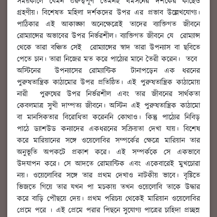
সময়কালে যেমন গুরুত্বপূর্ণ তেমনই থমসনের দর্শকের কাছেও
গ্রহণীয়। বিশেষত মহিলা দর্শকদের উপর এর প্রভাব উল্লেখযোগ্য।
পাঠিকার এই আকাঙ্ক্ষা অনেক্ষেত্রেই তাদের ব্যাক্তিগত জীবনে
রোম্যান্সের অভাবের উপর নির্ভরশীল। ব্যাক্তিগত জীবনে যে রোম্যান্স
থেকে তারা বঞ্চিত সেই রোম্যান্সের স্বাদ তারা উপন্যাস বা ছবিতে
পেতে চান। তারা নিজের মত করে পাঠ্যের মানে তৈরী করেন। তবে
অস্টিনের উপন্যাসের রোম্যান্টিক টানাপড়েন এক ধরনের
পুরুষতান্ত্রিক কাঠামোর উপর প্রতিষ্ঠিত। এই পুরুষতান্ত্রিক কাঠামোয়
নারী পুরুষের উপর নির্ভরশীল এবং তার জীবনের সার্থকতা
কেবলমাত্র সুখী দাম্পত্য জীবনে। অস্টিন এই পুরুষতান্ত্রিক কাঠামো
বা মানসিকতার বিরোধিতা করেননি কোথাও। কিন্তু পাঠ্যের নিবিড়
পাঠে ড্যাশউড কন্যাদের একধরনের সক্রিয়তা দেখা যায়। বিশেষ
করে মারিয়ানের সঙ্গে ওয়েলোবির সম্পর্কের ক্ষেত্রে মারিয়ান তার
অনুভূতি অপকটে প্রকাশ করে। এই সম্পর্ককে সে একভাবে
উদযাপন করে। সে আদতে রোম্যান্টিক এবং একেবারেই মুখচোরা
নয়। ওয়েলোবির সঙ্গে তার প্রথম দেখাও নাটকীয় ভাবে। বৃষ্টিতে
ভিজতে গিয়ে তার যখন পা মচকায় তখন ওয়েলোবি তাকে উদ্ধার
করে বাড়ি পৌছয়ে দেয়। প্রথম পরিচয় থেকেই মারিয়ান ওয়েলোবির
প্রেমে পরে । এই প্রেমে পরার পিছনে সুযোগ্য পাত্রের চাহিদা প্রচ্ছন্ন