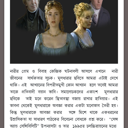
নারীর প্রেম ও বিবাহ কেন্দ্রিক ঘটনাবলী আসলে এখানে নারী
জীবনের সার্থকতার সূচক। মূলধারার ছবিতে আমরা এটাই দেখে
থাকি। এই আখ্যানের বিপরীতমুখী কোন আখ্যান হলে তবেই আমরা
তাকে প্রতিবাদী বয়ান ভাবি। সমালোচকদের একাংশ মূলধারার
ছবিকে তাই মনে করেন স্থিতাবস্থা বজায় রাখার হাতিয়ার। এই
ভাবনা থেকেই মূলধারাকে অবজ্ঞা করার একটা মনোভাব তৈরী হয়।
কিন্তু মূলধারাকে আবজ্ঞা করার সঙ্গে মিশে থাকে একধরনের
উন্নাসিকতা যা সাধারণ পাঠকের বিবেচনা বোধকে প্রশ্ন করে। “সেন্স
অ্যান্ড সেন্সিবিলিটি” উপন্যাসটা ও তার ১৯৯৫র চলচ্চিত্রায়নের মধ্যে