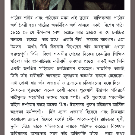
পাঠ্যের শরীর এবং পাঠকের মনন এই দুয়ের দ্বান্দিকতায় পাঠ্যের
অর্থ তৈরী হয়। পাঠ্যের অন্তর্নিহিত অর্থ আসলে একটা বিশেষ পাঠ।
১৮১১ তে যে উপন্যাস লেখা হয়েছে আর ১৯৯৫ এ যে চলচ্চিত্র
বানানো হয়েছে তার মধ্যে একটা দীর্ঘ সময়ের ব্যাবধান। এমা
টমসন অর্থাৎ যিনি চিত্রনাট্য লিখেছেন তাঁর আবস্থানটা এখানে
গুরুত্বপূর্ণ। তিনি বিংশ শতাব্দীর শেষের দিকের কেমব্রিজ শিক্ষিত
মহিলা। তাঁর ভাবনাচিন্তায় নারীবাদী ভাবধারা প্রচ্ছন্ন। একই সঙ্গে তিনি
একটা জনপ্রিয় সাহিত্যের চলচ্চিত্রায়ন করেছেন। স্বাভাবিক ভাবেই
তিনি তাঁর নারীবাদী ভাবনাকে মূলধারার অন্তর্গত করতে চেয়েছেন।
এটা বোঝা যায় তাঁর এডয়ার্ড ও ব্র্যাডনের চরিত্রায়নের মধ্যে দিয়ে।
টমসনের পুরুষেরা অনেক বেশী নরম। পুরুষালী উগ্রতার পরিরর্তে
নারীসুলভ সহমর্মিতা তাদের মধ্যে স্পষ্ট। এই পুরুষেরা সমকালীন
মহিলা দর্শকের কাছে অনেক প্রিয়। টমসনের পুরুষ চরিত্রায়ন আস্টিন
অপেক্ষা মর্মস্পর্শী। হিউ গ্র্যান্ট এডয়ার্ড হিসেবে এবং রিকম্যান
কলোনেল ব্র্যাডন হিসেবে যথেষ্ট যৌন আবেদনপূর্ণ। ব্র্যাডনের দুখী,
দূর্বল চরিত্র তাকে সত্যিকারের নায়কে পরিণত করেছে। বিশেষত
মারিয়ানের অসুস্থতার সময় তাঁর অভিব্যক্তি তাঁকে নরম অথচ