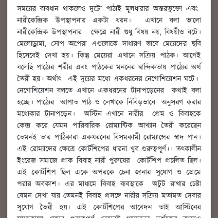
সময়ের ব্যবধান থাকলেও দুটো পাঠ্যই মূলধারার অন্তরভুক্তো এবং
নারীকেন্দ্রিক উপস্থাপনার একটা ধরন। এখানে বলা ভালো
নারীকেন্দ্রিক উপস্থাপনার ক্ষেত্রে নারী শুধু বিষয় নয়, বিষয়ীও বটে।
মেলোড্রামা, সোপ অপেরা এগুলোকে সাধারণ ভাবে মেয়েদের ছবি
হিসেবেই দেখা হয়। কিন্তু মেয়েরা এখানে সক্রিয় পাঠক। আগেই
বলেছি পাঠ্যের শরীর এবং পাঠকের মননের দ্বান্দিকতায় পাঠ্যের অর্থ
তৈরী হয়। অর্থাৎ এই দুয়ের মধ্যে একধরনের নেগোশিয়েশন ঘটে।
নেগোশিয়েশন বলতে এখানে একধরনের টানাপড়েনের কথাই বলা
হচ্ছে। পাঠ্যের আপাত পাঠ ও লেখাকে নিবিড়ভাবে অনুসরণ করার
মধ্যেকার টানাপড়েন। অস্টিন এখানে নারীর প্রেম ও বিবাহকে
কেন্দ্র করে যেমন পারিবারিক রোম্যান্টিক আখ্যান তৈরী করেছেন
তেমনই তার পাঠিকারা একধরনের বিসমকামী রোম্যান্সের স্বাদ পান।
এই রোম্যান্সের ক্ষেত্রে কোর্টশিপের ধারনা খুব গুরুত্বপূর্ণ।। তৎকালীন
ইংরেজ সমাজে প্রাক বিবাহ নারী পুরুষের কোর্টশিপ প্রচলিত ছিল।
এই কোর্টশিপ ছিল একে অপরকে চেনা জানার সুযোগ ও প্রেমে
পরার অবকাশ। এর মাধ্যমে বিবাহ ব্যবস্থাকে অটুট রাখার চেষ্টা
যেমন দেখা যায় তেমনই বিবাহ প্রসঙ্গে নারীর সক্রিয় মতামত দেবার
সুযোগ তৈরী হয়। এই কোর্টশিপের আবেদন তাই আস্টিনের