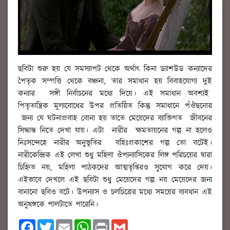
ছবিটা শুরু হয় যে সমস্যাপট থেকে অর্থাৎ কিনা ড্যাশউড কন্যাদের
পৈতৃক সম্পত্তি থেকে বঞ্চনা, তার সমাধান হয় বিবাহযোগ্য দুই
কন্যার সঙ্গী নির্বাচনের মধ্যে দিয়ে। এই সমাধান অবশ্যই
পিতৃতান্ত্রিক মূল্যবোধের উপর প্রতিষ্ঠিত কিন্তু সমাধানে পঁঔছনোর
জন্য যে ঘটনাপ্রবাহ বোনা হয় তাতে মেয়েদের ব্যাক্তিগত জীবনের
সিদ্ধান্ত নিতে দেখা যায়। এটা নারীর ক্ষমতায়নের গল্প না হলেও
নিঃসন্দেহে নারীর অনুভূতির বহিঃপ্রকাশের গল্প তো বটেই।
নারীকেন্দ্রিক এই লেখা শুধু মহিলা ঔপ্যন্যাসিকের লিঙ্গ পরিচয়ের দ্বারা
চিহ্নিত নয়, মহিলা পাঠকদের আত্মতৃপ্তিরও সুযোগ করে দেয়।
এইভাবে দেখলে এই ছবিটা শুধু মেয়েদের গল্প নয় মেয়েদের জন্য
বানানো ছবিও বটে। উপন্যাস ও চলচিত্রের মধ্যে সময়ের ব্যবধান এই
অনুষঙ্গকে পালটাতে পারেনি।
F
T
E
W
P
G