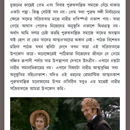
দুজনের কাছেই প্রেম এবং বিবাহ পুরুষতান্ত্রিক সমাজে বেঁচে থাকার
একটা পন্থা। কিন্তু সেটাই সব নয়। প্রেম তথা পুরুষ সঙ্গী নির্বাচনের
ক্ষেত্রে তাদের সক্রিয়তার মধ্যে নারীর প্রতিস্পর্ধা প্রকাশ পায়। তারা
প্রেমে আঘাত পেলেও নিজেদের অনুভূতি প্রকাশে দ্বিধাগ্রস্থ নয়।
অর্থাৎ আমি বলার চেষ্টা করছি পুরুষতান্ত্রিক সমাজে তাদের অবস্থান
যাই হোগ না কেন তাদের আত্মপ্রত্যয়ের অভাব নেই। পাঠক বিশেষত
মহিলা পাঠক যখন ছবিটা দেখে তখন তারা এই সক্রিয়তাকে
উপভোগ করে। অনেক্ষেত্রেই পাঠিকারা নিজেদের জীবনে যে প্রেমে
বঞ্চিত রূপালী পর্দায় তার উপস্থাপনা দেখতে উদগ্রীব। এখানে প্রশ্নটা
নারীর সমানাধিকারের নয়। এখানে বিষয়টা নারীর আত্মতৃপ্তির তথা
অনুভূতির বহিঃপ্রকাশ। যদিও এই ধরনের রোম্যান্টিক আত্মপ্রকাশ
পুরুষতান্ত্রিক মনোভাবের উপর প্রতিষ্ঠিত তবুও এর মধ্যেই নারীর
সক্রিয়তাকে আমরা উপভোগ করি।