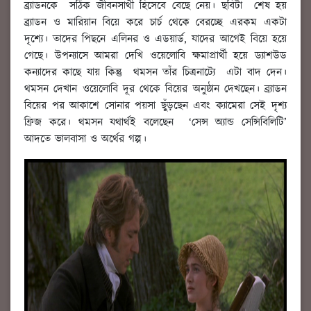
ব্র্যাডনকে সঠিক জীবনসাথী হিসেবে বেছে নেয়। ছবিটা শেষ হয়
ব্র্যাডন ও মারিয়ান বিয়ে করে চার্চ থেকে বেরচ্ছে এরকম একটা
দৃশ্যে। তাদের পিছনে এলিনর ও এডয়ার্ড, যাদের আগেই বিয়ে হয়ে
গেছে। উপন্যাসে আমরা দেখি ওয়েলোবি ক্ষমাপ্রার্থী হয়ে ড্যাশউড
কন্যাদের কাছে যায় কিন্তু থমসন তাঁর চিত্রনাট্যে এটা বাদ দেন।
থমসন দেখান ওয়েলোবি দূর থেকে বিয়ের অনুষ্ঠান দেখছেন। ব্র্যাডন
বিয়ের পর আকাশে সোনার পয়সা ছুঁড়ছেন এবং ক্যামেরা সেই দৃশ্য
ফ্রিজ করে। থমসন যথার্থই বলেছেন ‘সেন্স অ্যান্ড সেন্সিবিলিটি’
আদতে ভালবাসা ও অর্থের গল্প।