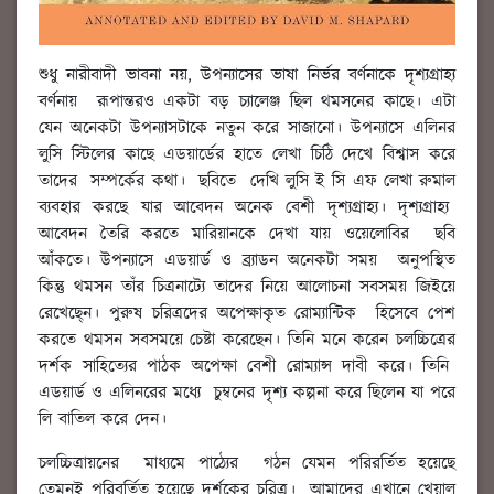
শুধু নারীবাদী ভাবনা নয়, উপন্যাসের ভাষা নির্ভর বর্ণনাকে দৃশ্যগ্রাহ্য
বর্ণনায় রূপান্তরও একটা বড় চ্যালেঞ্জ ছিল থমসনের কাছে। এটা
যেন অনেকটা উপন্যাসটাকে নতুন করে সাজানো। উপন্যাসে এলিনর
লুসি স্টিলের কাছে এডয়ার্ডের হাতে লেখা চিঠি দেখে বিশ্বাস করে
তাদের সম্পর্কের কথা। ছবিতে দেখি লুসি ই সি এফ লেখা রুমাল
ব্যবহার করছে যার আবেদন অনেক বেশী দৃশ্যগ্রাহ্য। দৃশ্যগ্রাহ্য
আবেদন তৈরি করতে মারিয়ানকে দেখা যায় ওয়েলোবির ছবি
আঁকতে। উপন্যাসে এডয়ার্ড ও ব্র্যাডন অনেকটা সময় অনুপস্থিত
কিন্তু থমসন তাঁর চিত্রনাট্যে তাদের নিয়ে আলোচনা সবসময় জিইয়ে
রেখেছে্ন। পুরুষ চরিত্রদের অপেক্ষাকৃত রোম্যান্টিক হিসেবে পেশ
করতে থমসন সবসময়ে চেষ্টা করেছেন। তিনি মনে করেন চলচ্চিত্রের
দর্শক সাহিত্যের পাঠক অপেক্ষা বেশী রোম্যান্স দাবী করে। তিনি
এডয়ার্ড ও এলিনরের মধ্যে চুম্বনের দৃশ্য কল্পনা করে ছিলেন যা পরে
লি বাতিল করে দেন।
চলচ্চিত্রায়নের মাধ্যমে পাঠ্যের গঠন যেমন পরিরর্তিত হয়েছে
তেমনই পরিবর্তিত হয়েছে দর্শকের চরিত্র। আমাদের এখানে খেয়াল