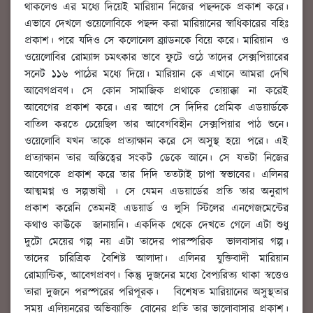
থাকলেও এর মধ্যে দিয়েই মারিয়ান নিজের পছন্দকে প্রকাশ করে।
এভাবে দেখলে ওয়েলোবিকে পছন্দ করা মারিয়ানের স্বাধিকারের বহিঃ
প্রকাশ। পরে যদিও সে কলোনেল ব্র্যাডনকে বিয়ে করে। মারিয়ান ও
ওয়েলোবির রোম্যান্স চমৎকার ভাবে ফুটে ওঠে তাদের সেক্সপিয়ারের
সনেট ১১৬ পাঠের মধ্যে দিয়ে। মারিয়ান কে এখানে আমরা দেখি
আবেগপ্রবণ। সে কোন সামাজিক প্রথাকে তোয়াক্কা না করেই
আবেগের প্রকাশ করে। এর আগে সে দিদির প্রেমিক এডয়ার্ডকে
বাতিল করতে চেয়েছিল তার আবেগবিহীন সেক্সপিয়ার পাঠ শুনে।
ওয়েলোবি যখন তাকে প্রত্যাক্ষান করে সে অসুস্থ হয়ে পরে। এই
প্রত্যাক্ষান তার অস্তিত্বের সংকট ডেকে আনে। সে যতটা নিজের
আবেগকে প্রকাশ করে তার দিদি ততটাই চাপা স্বভাবের। এলিনর
আত্মমগ্ন ও সল্পভাষী । সে যেমন এডয়ার্ডের প্রতি তার অনুরাগ
প্রকাশ করেনি তেমনই এডয়ার্ড ও লুসি স্টিলের এনগেজমেন্টের
কথাও কাঊকে জানায়নি। একদিক থেকে দেখতে গেলে এটা শুধু
দুটো মেয়ের গল্প নয় এটা তাদের পারস্পরিক ভালবাসার গল্প।
তাদের চারিত্রিক বৈশিষ্ট আলাদা। এলিনর যুক্তিবাদী মারিয়ান
রোম্যান্টিক, আবেগপ্রবণ। কিন্তু দুজনের মধ্যে বৈপ্যরিত্য থাকা স্বত্তেও
তারা দুজনে পরস্পরের পরিপূরক। বিশেষত মারিয়ানের অসুস্থতার
সময় এলিয়নরের অভিব্যাক্তি বোনের প্রতি তার ভালোবাসার প্রকাশ।