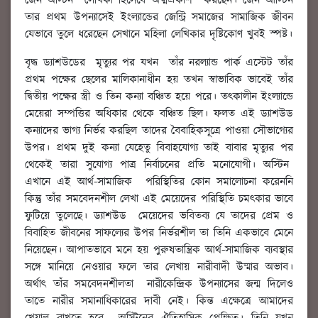
জেন অস্টিন লেখিকা হিসেবে অত্মপ্রকাশ করছেন। জেন আস্টিন
তার প্রথম উপন্যাসেই ইংল্যান্ডের জেন্ট্রি সমাজের সামাজিক জীবন
যেভাবে তুলে ধরেছেন সেখানে মহিলা লেখিকার দৃষ্টিকোণ খুবই স্পষ্ট।
বৃদ্ধ ড্যাশউডের মৃত্যুর পর যখন তাঁর নরল্যান্ড পার্ক এস্টেট তাঁর
প্রথম পক্ষের ছেলের মালিকানাধীন হয় তখন স্বাভাবিক ভাবেই তাঁর
দ্বিতীয় পক্ষের স্ত্রী ও তিন কন্যা বঞ্চিত হয়ে পরে। তৎকালীন ইংল্যান্ডে
মেয়েরা সম্পত্তির অধিকার থেকে বঞ্চিত ছিল। ফলত এই ড্যাশউড
কন্যাদের ভাগ্য নির্ভর করছিল তাদের বৈবাহিকসূত্রে পাওয়া সৌভাগ্যের
উপর। প্রথম দুই কন্যা যেহেতু বিবাহযোগ্য তাই বাবার মৃত্যুর পর
থেকেই তারা সুযোগ্য পাত্র নির্বাচনের প্রতি মনোযোগী। অস্টিন
এখানে এই আর্থ-সামাজিক পরিস্থিতির কোন সমালোচনা করেননি
কিন্তু তাঁর সমবেদনশীল লেখা এই মেয়েদের পরিস্থিতি চমৎকার ভাবে
ফুটিয়ে তুলেছে। ড্যাশউড মেয়েদের ভবিতব্য যে তাদের প্রেম ও
বিবাহিত জীবনের সাফল্যের উপর নির্ভরশীল তা তিনি একভাবে মেনে
নিয়েছেন। আপাতভাবে মনে হয় পুরুষতান্ত্রিক আর্থ-সামাজিক ব্যবস্থার
সঙ্গে মানিয়ে নেওয়ার ফলে তার লেখায় নারীবাদী উষ্মার অভাব।
অর্থাৎ তাঁর সমবেদনশীলতা নারীকেন্দ্রিক উপন্যাসের জন্ম দিলেও
তাতে নারীর সমানাধিকারের দাবী নেই। কিন্ত এক্ষেত্রে আমাদের