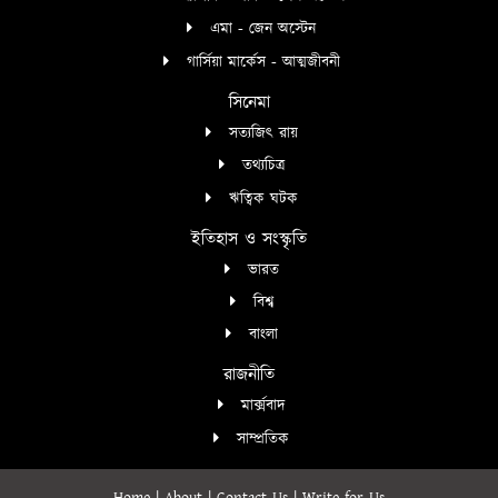
এমা - জেন অস্টেন
গার্সিয়া মার্কেস - আত্মজীবনী
সিনেমা
সত্যজিৎ রায়
তথ্যচিত্র
ঋত্বিক ঘটক
ইতিহাস ও সংস্কৃতি
ভারত
বিশ্ব
বাংলা
রাজনীতি
মার্ক্সবাদ
সাম্প্রতিক
Home
|
About
|
Contact Us
|
Write for Us