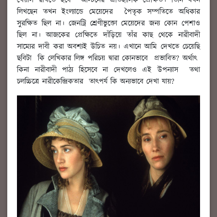
খেয়াল রাখতে হবে অস্টিনের ঐতিহাসিক প্রেক্ষিত। তিনি যখন
লিখছেন তখন ইংল্যান্ডে মেয়েদের পৈতৃক সম্পতিতে অধিকার
সুরক্ষিত ছিল না। জেনট্রি শ্রেণীভুক্তো মেয়েদের জন্য কোন পেশাও
ছিল না। আজকের প্রেক্ষিতে দাঁড়িয়ে তাঁর কাছ থেকে নারীবাদী
সাম্যের দাবী করা অবশ্যই উচিত নয়। এখানে আমি দেখতে চেয়েছি
ছবিটা কি লেখিকার লিঙ্গ পরিচয় দ্বারা কোনভাবে প্রভাবিত? অর্থাৎ
কিনা নারীবাদী পাঠ্য হিসেবে না দেখলেও এই উপন্যাস তথা
চলচ্চিত্রে নারীকেন্দ্রিকতার তাৎপর্য কি অন্যভাবে দেখা যায়?