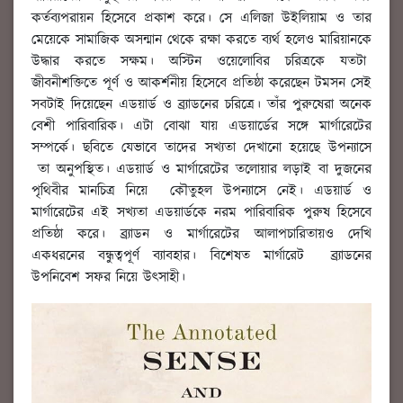
কর্তব্যপরায়ন হিসেবে প্রকাশ করে। সে এলিজা উইলিয়াম ও তার
মেয়েকে সামাজিক অসন্মান থেকে রক্ষা করতে ব্যর্থ হলেও মারিয়ানকে
উদ্ধার করতে সক্ষম। অস্টিন ওয়েলোবির চরিত্রকে যতটা
জীবনীশক্তিতে পূর্ণ ও আকর্শনীয় হিসেবে প্রতিষ্ঠা করেছেন টমসন সেই
সবটাই দিয়েছেন এডয়ার্ড ও ব্র্যাডনের চরিত্রে। তাঁর পুরুষেরা অনেক
বেশী পারিবারিক। এটা বোঝা যায় এডয়ার্ডের সঙ্গে মার্গারেটের
সম্পর্কে। ছবিতে যেভাবে তাদের সখ্যতা দেখানো হয়েছে উপন্যাসে
তা অনুপস্থিত। এডয়ার্ড ও মার্গারেটের তলোয়ার লড়াই বা দুজনের
পৃথিবীর মানচিত্র নিয়ে কৌতুহল উপন্যাসে নেই। এডয়ার্ড ও
মার্গারেটের এই সখ্যতা এডয়ার্ডকে নরম পারিবারিক পুরুষ হিসেবে
প্রতিষ্ঠা করে। ব্র্যাডন ও মার্গারেটের আলাপচারিতায়ও দেখি
একধরনের বন্ধুত্বপূর্ণ ব্যাবহার। বিশেষত মার্গারেট ব্র্যাডনের
উপনিবেশ সফর নিয়ে উৎসাহী।