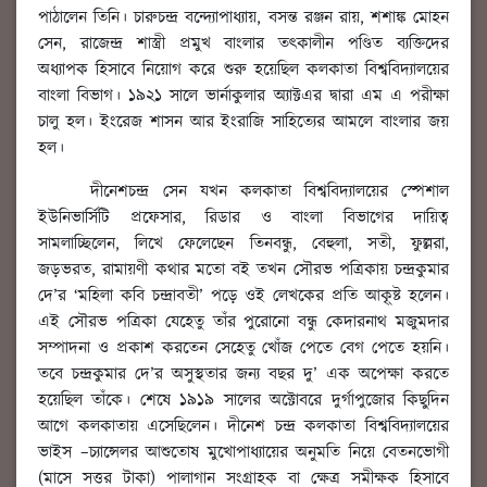
পাঠালেন তিনি। চারুচন্দ্র বন্দ্যোপাধ্যায়, বসন্ত রঞ্জন রায়, শশাঙ্ক মোহন
সেন, রাজেন্দ্র শাস্ত্রী প্রমুখ বাংলার তত্কালীন পণ্ডিত ব্যক্তিদের
অধ্যাপক হিসাবে নিয়োগ করে শুরু হয়েছিল কলকাতা বিশ্ববিদ্যালয়ের
বাংলা বিভাগ। ১৯২১ সালে ভার্নাকুলার অ্যাক্টএর দ্বারা এম এ পরীক্ষা
চালু হল। ইংরেজ শাসন আর ইংরাজি সাহিত্যের আমলে বাংলার জয়
হল।
দীনেশচন্দ্র সেন যখন কলকাতা বিশ্ববিদ্যালয়ের স্পেশাল
ইউনিভার্সিটি প্রফেসার, রিডার ও বাংলা বিভাগের দায়িত্ব
সামলাচ্ছিলেন, লিখে ফেলেছেন তিনবন্ধু, বেহুলা, সতী, ফুল্লরা,
জড়ভরত, রামায়ণী কথার মতো বই তখন সৌরভ পত্রিকায় চন্দ্রকুমার
দে’র ‘মহিলা কবি চন্দ্রাবতী’ পড়ে ওই লেখকের প্রতি আকৃ্ষ্ট হলেন।
এই সৌরভ পত্রিকা যেহেতু তাঁর পুরোনো বন্ধু কেদারনাথ মজুমদার
সম্পাদনা ও প্রকাশ করতেন সেহেতু খোঁজ পেতে বেগ পেতে হয়নি।
তবে চন্দ্রকুমার দে’র অসুস্থতার জন্য বছর দু’ এক অপেক্ষা করতে
হয়েছিল তাঁকে। শেষে ১৯১৯ সালের অক্টোবরে দুর্গাপুজোর কিছুদিন
আগে কলকাতায় এসেছিলেন। দীনেশ চন্দ্র কলকাতা বিশ্ববিদ্যালয়ের
ভাইস –চ্যান্সেলর আশুতোষ মুখোপাধ্যায়ের অনুমতি নিয়ে বেতনভোগী
(মাসে সত্তর টাকা) পালাগান সংগ্রাহক বা ক্ষেত্র সমীক্ষক হিসাবে