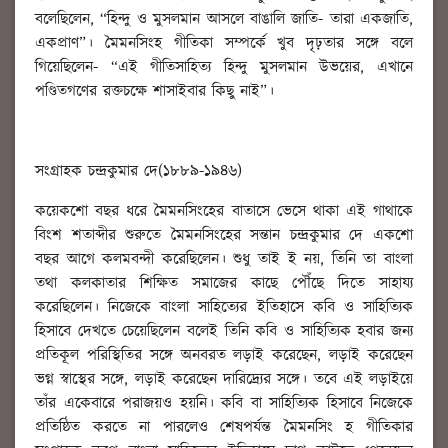
বলেছিলেন, “হিন্দু ও মুসলমান আসলে বাঙালি জাতি- তারা একজাতি,
একপ্রাণ”। মৈমনসিংহ গীতিকা সম্পর্কে খুব দৃঢ়তার সঙ্গে বলে
গিয়েছিলেন- “এই গীতিসাহিত্য হিন্দু মুসলমান উভয়ের, এখানে
পণ্ডিতগণের রক্তচক্ষে শাসাইবার কিছু নাই”।
সংগ্রাহক চন্দ্রকুমার দে(১৮৮৯-১৯৪৬)
কয়েকশো বছর ধরে মৈমনসিংহের বাতাসে ভেসে থাকা এই গাথাকে
বিংশ শতাব্দীর শুরুতে মৈমনসিংহের সন্তান চন্দ্রকুমার দে একশো
বছর আগে কলমবন্দী করেছিলেন। শুধু তাই ই নয়, তিনি তা বাংলা
তথা কলকাতার শিক্ষিত সমাজের কাছে পৌঁছে দিতে সাহায্য
করেছিলেন। নিজেকে বাংলা সাহিত্যের ইতিহাসে কবি ও সাহিত্যিক
হিসাবে দেখতে চেয়েছিলেন বলেই তিনি কবি ও সাহিত্যিক হবার জন্য
প্রতিকূল পরিস্থিতির সঙ্গে অনবরত লড়াই করেছেন, লড়াই করেছেন
ভগ্ন স্বাস্থের সঙ্গে, লড়াই করেছেন দারিদ্র্যের সঙ্গে। তবে এই লড়াইয়ে
তাঁর একেবারে পরাজয়ও হয়নি। কবি বা সাহিত্যিক হিসাবে নিজেকে
প্রতিষ্ঠিত করতে না পারলেও শেষপর্যন্ত মৈমনসিং হ গীতিকার