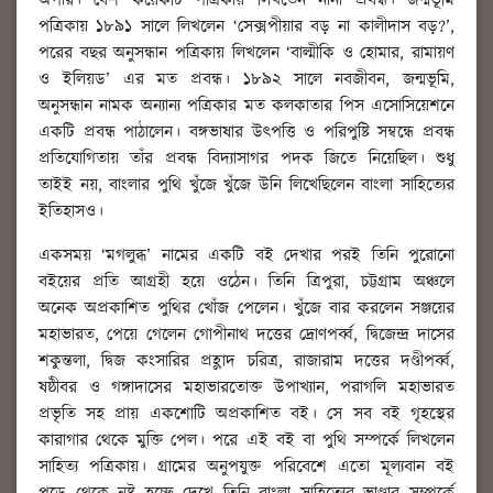
অপার। বেশ কয়েকটি পত্রিকায় লিখতেন নানা প্রবন্ধ। জন্মভূমি
পত্রিকায় ১৮৯১ সালে লিখলেন ‘সেক্সপীয়ার বড় না কালীদাস বড়?’,
পরের বছর অনুসন্ধান পত্রিকায় লিখলেন ‘বাল্মীকি ও হোমার, রামায়ণ
ও ইলিয়ড’ এর মত প্রবন্ধ। ১৮৯২ সালে নবজীবন, জন্মভূমি,
অনুসন্ধান নামক অন্যান্য পত্রিকার মত কলকাতার পিস এসোসিয়েশনে
একটি প্রবন্ধ পাঠালেন। বঙ্গভাষার উত্পত্তি ও পরিপুষ্টি সম্বন্ধে প্রবন্ধ
প্রতিযোগিতায় তাঁর প্রবন্ধ বিদ্যাসাগর পদক জিতে নিয়েছিল। শুধু
তাইই নয়, বাংলার পুথি খুঁজে খুঁজে উনি লিখেছিলেন বাংলা সাহিত্যের
ইতিহাসও।
একসময় ‘মগলুব্ধ’ নামের একটি বই দেখার পরই তিনি পুরোনো
বইয়ের প্রতি আগ্রহী হয়ে ওঠেন। তিনি ত্রিপুরা, চট্টগ্রাম অঞ্চলে
অনেক অপ্রকাশিত পুথির খোঁজ পেলেন। খুঁজে বার করলেন সঞ্জয়ের
মহাভারত, পেয়ে গেলেন গোপীনাথ দত্তের দ্রোণপর্ব্ব, দ্বিজেন্দ্র দাসের
শকুন্তলা, দ্বিজ কংসারির প্রহ্লাদ চরিত্র, রাজারাম দত্তের দণ্ডীপর্ব্ব,
ষষ্ঠীবর ও গঙ্গাদাসের মহাভারতোক্ত উপাখ্যান, পরাগলি মহাভারত
প্রভৃতি সহ প্রায় একশোটি অপ্রকাশিত বই। সে সব বই গৃহস্থের
কারাগার থেকে মুক্তি পেল। পরে এই বই বা পুথি সম্পর্কে লিখলেন
সাহিত্য পত্রিকায়। গ্রামের অনুপযুক্ত পরিবেশে এতো মূল্যবান বই