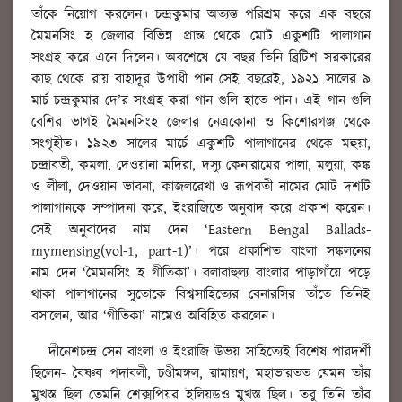
তাঁকে নিয়োগ করলেন। চন্দ্রকুমার অত্যন্ত পরিশ্রম করে এক বছরে
মৈমনসিং হ জেলার বিভিন্ন প্রান্ত থেকে মোট একুশটি পালাগান
সংগ্রহ করে এনে দিলেন। অবশেষে যে বছর তিনি ব্রিটিশ সরকারের
কাছ থেকে রায় বাহাদূর উপাধী পান সেই বছরেই, ১৯২১ সালের ৯
মার্চ চন্দ্রকুমার দে’র সংগ্রহ করা গান গুলি হাতে পান। এই গান গুলি
বেশির ভাগই মৈমনসিংহ জেলার নেত্রকোনা ও কিশোরগঞ্জ থেকে
সংগৃহীত। ১৯২৩ সালের মার্চে একুশটি পালাগানের থেকে মহুয়া,
চন্দ্রাবতী, কমলা, দেওয়ানা মদিরা, দস্যু কেনারামের পালা, মলুয়া, কঙ্ক
ও লীলা, দেওয়ান ভাবনা, কাজলরেখা ও রূপবতী নামের মোট দশটি
পালাগানকে সম্পাদনা করে, ইংরাজিতে অনুবাদ করে প্রকাশ করেন।
সেই অনুবাদের নাম দেন ‘Eastern Bengal Ballads-
mymensing(vol-1, part-1)’। পরে প্রকাশিত বাংলা সঙ্কলনের
নাম দেন ‘মৈমনসিং হ গীতিকা’। বলাবাহুল্য বাংলার পাড়াগাঁয়ে পড়ে
থাকা পালাগানের সুতোকে বিশ্বসাহিত্যের বেনারসির তাঁতে তিনিই
বসালেন, আর ‘গীতিকা’ নামেও অবিহিত করলেন।
দীনেশচন্দ্র সেন বাংলা ও ইংরাজি উভয় সাহিত্যেই বিশেষ পারদর্শী
ছিলেন- বৈষ্ণব পদাবলী, চণ্ডীমঙ্গল, রামায়ণ, মহাভারতত যেমন তাঁর
মুখস্ত ছিল তেমনি শেক্সপিয়র ইলিয়ডও মুখস্ত ছিল। তবু তিনি তাঁর