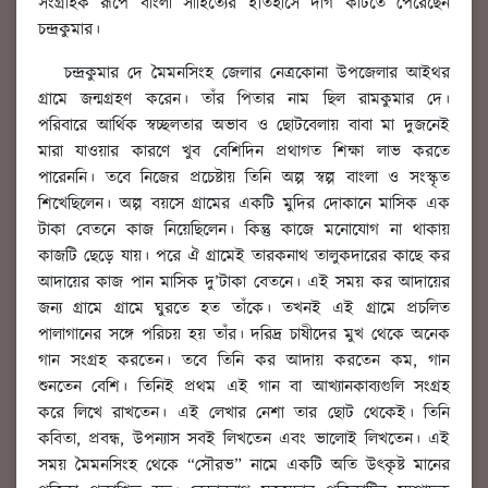
সংগ্রাহক রূপে বাংলা সাহিত্যের ইতিহাসে দাগ কাটতে পেরেছেন
চন্দ্রকুমার।
চন্দ্রকুমার দে মৈমনসিংহ জেলার নেত্রকোনা উপজেলার আইথর
গ্রামে জন্মগ্রহণ করেন। তাঁর পিতার নাম ছিল রামকুমার দে।
পরিবারে আর্থিক স্বচ্ছলতার অভাব ও ছোটবেলায় বাবা মা দুজনেই
মারা যাওয়ার কারণে খুব বেশিদিন প্রথাগত শিক্ষা লাভ করতে
পারেননি। তবে নিজের প্রচেষ্টায় তিনি অল্প স্বল্প বাংলা ও সংস্কৃত
শিখেছিলেন। অল্প বয়সে গ্রামের একটি মুদির দোকানে মাসিক এক
টাকা বেতনে কাজ নিয়েছিলেন। কিন্তু কাজে মনোযোগ না থাকায়
কাজটি ছেড়ে যায়। পরে ঐ গ্রামেই তারকনাথ তালুকদারের কাছে কর
আদায়ের কাজ পান মাসিক দু’টাকা বেতনে। এই সময় কর আদায়ের
জন্য গ্রামে গ্রামে ঘুরতে হত তাঁকে। তখনই এই গ্রামে প্রচলিত
পালাগানের সঙ্গে পরিচয় হয় তাঁর। দরিদ্র চাষীদের মুখ থেকে অনেক
গান সংগ্রহ করতেন। তবে তিনি কর আদায় করতেন কম, গান
শুনতেন বেশি। তিনিই প্রথম এই গান বা আখ্যানকাব্যগুলি সংগ্রহ
করে লিখে রাখতেন। এই লেখার নেশা তার ছোট থেকেই। তিনি
কবিতা, প্রবন্ধ, উপন্যাস সবই লিখতেন এবং ভালোই লিখতেন। এই
সময় মৈমনসিংহ থেকে “সৌরভ” নামে একটি অতি উত্কৃষ্ট মানের