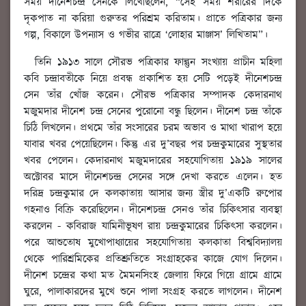
সময় দীনেশচন্দ্র সেনকে লিখেছিলেন, “সেই সময় শরীরের দিকে
দৃকপাত না করিয়া গুরুতর পরিশ্রম করিতাম। প্রাতে পত্রিকার জন্য
গল্প, বিকালে উপন্যাস ও গভীর রাত্রে ‘লোহার মাঞ্জাস’ লিখিতাম”।
তিনি ১৯১৩ সালে সৌরভ পত্রিকার ফাল্গুন সংখ্যায় প্রাচীন মহিলা
কবি চন্দ্রাবতীকে নিয়ে প্রবন্ধ প্রকাশিত হয় সেটি পড়েই দীনেশচন্দ্র
সেন তাঁর খোঁজ করেন। সৌরভ পত্রিকার সম্পাদক কেদারনাথ
মজুমদার দীনেশ চন্দ্র সেনের পুরোনো বন্ধু ছিলেন। দীনেশ চন্দ্র তাঁকে
চিঠি লিখলেন। প্রথমে তাঁর সংসারের চরম অভাব ও মাথা খারাপ হয়ে
যাবার খবর পেয়েছিলেন। কিন্তু এর দু’বছর পর চন্দ্রকুমারের সুস্থতার
খবর পেলেন। কেদারনাথ মজুমদারের সহযোগিতায় ১৯১৯ সালের
অক্টোবর মাসে দীনেশচন্দ্র সেনের সঙ্গে দেখা করতে এলেন। হত
দরিদ্র চন্দ্রকুমার দে কলকাতায় আসার জন্য স্ত্রীর দু’একটি রুপোর
গহনাও বিক্রি করেছিলেন। দীনেশচন্দ্র সেনও তাঁর চিকিত্সার ব্যবস্থা
করলেন - কবিরাজ যামিনীভূষণ রায় চন্দ্রকুমারের চিকিত্সা করলেন।
পরে আশুতোষ মুখোপাধ্যায়ের সহযোগিতায় কলকাতা বিশ্ববিদ্যালয়
থেকে পারিশ্রমিকের প্রতিশ্রুতিতে সংগ্রাহকের কাজে যোগ দিলেন।
দীনেশ চন্দ্রের কথা মত মৈমনসিংহ জেলায় ফিরে গিয়ে গ্রামে গ্রামে
ঘুরে, পালাকারদের মুখে শুনে পালা সংগ্রহ করতে লাগলেন। দীনেশ