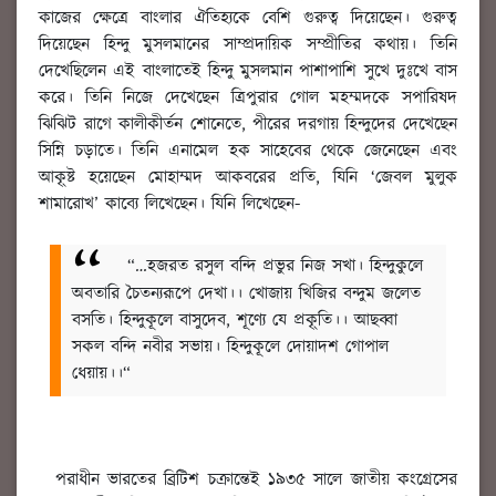
কাজের ক্ষেত্রে বাংলার ঐতিহ্যকে বেশি গুরুত্ব দিয়েছেন। গুরুত্ব
দিয়েছেন হিন্দু মুসলমানের সাম্প্রদায়িক সম্প্রীতির কথায়। তিনি
দেখেছিলেন এই বাংলাতেই হিন্দু মুসলমান পাশাপাশি সুখে দুঃখে বাস
করে। তিনি নিজে দেখেছেন ত্রিপুরার গোল মহম্মদকে সপারিষদ
ঝিঝিট রাগে কালীকীর্তন শোনেতে, পীরের দরগায় হিন্দুদের দেখেছেন
সিন্নি চড়াতে। তিনি এনামেল হক সাহেবের থেকে জেনেছেন এবং
আকৃ্ষ্ট হয়েছেন মোহাম্মদ আকবরের প্রতি, যিনি ‘জেবল মুলুক
শামারোখ’ কাব্যে লিখেছেন। যিনি লিখেছেন-
“…হজরত রসুল বন্দি প্রভুর নিজ সখা।
হিন্দুকুলে
অবতারি চৈতন্যরূপে দেখা।।
খোজায় খিজির বন্দুম জলেত
বসতি।
হিন্দুকূলে বাসুদেব, শূণ্যে যে প্রকৃ্তি।।
আছব্বা
সকল বন্দি নবীর সভায়।
হিন্দুকূলে দোয়াদশ গোপাল
ধেয়ায়।।“
পরাধীন ভারতের ব্রিটিশ চক্রান্তেই ১৯৩৫ সালে জাতীয় কংগ্রেসের