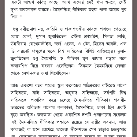
একটা আশ্চর্য কবিত্ব আছে। আমি এসেছি সেই গান শুনতে, সেই
দৃশ্য অবলোকন করতে। মৈমনসিংহ গীতিকার মহুয়া পালা আমার খুব
প্রিয়।“
শুধু রবীন্দ্রনাথ নয়, কাহিনি ও প্রকাশভঙ্গীর কারণে প্রশংসা পেয়েছে
রোমা রোলাঁ, দুসান জুবাভিতেল, স্টেলা ক্রামরিশ, সিলভা লেভি,
উইলিয়াম রোথেনস্টাইন, জর্জ এলেন, ও টেন, মিসেস আর্কট, এল
ডি বারনেট প্রমুখের মতো বিশ্ব সাহিত্যের বিশিষ্ট ব্যাক্তিত্বের। দুসান
জুবাভিতেল শুধু মৈমনসিং হ গীতিকা মূল ভাষায় পড়বে বলে
স্কলারশিপ নিয়ে বাংলায় এসেছিলেন। তিনমাস মৈমনসিংহ জেলায়
থেকে সেখানকার ভাষা শিখেছিলেন।
আজ একশো বছর পরেও স্কুল কলেজের পাঠক্রমের বাইরেও বাংলা
সাহিত্যকে, নাট্য সাহিত্যকে, অনুবাদ সাহিত্যকে, সর্বপরি বিশ্ব
সাহিত্যকে প্রভাবিত করে চলেছে মৈমনসিংহ গীতিকা। পরাধীন
ভারতের অবিভক্ত বাংলায় কলকাতা, মৈমনসিংহ, ঢাকা ছিল একই
বৃত্তে অবস্থিত। কলকাতা থেকে প্রকাশিত দশটি পালাগানের সংকলন
এই মৈমনসিংহ গীতিকার পশ্চাতে রয়েছে যে ত্রয়ীর অবদান, আজ
ক’কজই বা মনে রেখেছে তাদের! দীনেশচন্দ্র সেন ছাড়াও চন্দ্রকুমার