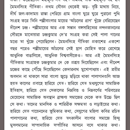
প্রকাশ করেছিলেন মহামূল্য সব বই। এমনই এক মহামূল্য বই হল
মৈমনসিংহ গীতিকা। প্রথম যৌবন থেকেই ঝড়- বৃষ্টি মাথায় নিয়ে,
দীর্ঘ জল-কাদাময় রাস্তা পেরিয়ে গ্রাম বাংলা ঘুরে ঘুরে পুরানো পুথি
সংগ্রহ করে তিনি পল্লীবাংলার মায়ের ‘আঁচলের গ্রাণ’ খুঁজে বেরিয়েছেন
দীনেশ চন্দ্র। পল্লীমায়ের আর এক সন্তান বঙ্গসাহিত্যের নন্দনকাননের
সৌরভে মাতোয়ারা চন্দ্রকুমার দে’র সংগ্রহ করা সেই পালা গানের
মধ্যে তা খুঁজে পেয়েছিলেন। মৈমনসিংহ গীতিকা প্রকাশের একশো
বছর পরেও পল্লীমায়ের আঁচলের সেই ঘ্রাণ মোহিত করে রেখেছে
আধুনিক বাঙালিকে, আধুনিক বিশ্ববাসীকেও। আর এই মৈমনসিংহ
গীতিকার সংগ্রাহক চন্দ্রকুমার দে কে প্রশ্রয় দিয়েছিলেন এবং দীনেশ
চন্দ্রের কাছে পৌঁছে দিয়েছিলেন কেদারনাথ মুখোপাধ্যায়। এই ত্রয়ীর
অবদান না থাকলে সারা বাংলা জুড়ে ছড়িয়ে থাকা পালাগানগুলি আজ
হয়ত কালের প্রবাহে হারিয়ে যেত। হারিয়ে যেত মধ্যযুগের সামাজিক
ইতিহাস, হারিয়ে যেত সেকালের নিম্নবিত্ত ও নিম্নবর্ণের পরিবারের
মেয়েদের সামাজিক অবস্থান ব্রাহ্মণ্য সমাজের থেকে কত উচ্চে ছিল
সে কথা। তাদের মানসিক ও শারিরীক সক্ষমতা ও লড়াইয়ের কথা।
হারিয়ে যেত গায়েনদের ভূমিকার কথা, সেযুগের মহিলা কবির রচিত
পালাগানের কথা, হারিয়ে যেত তত্কালীন বাংলার সমাজে হিন্দু
মুসলমানের সাম্প্রদায়িক সম্প্রীতির আসনে বসে থাকার কথা।