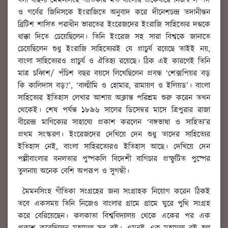
বলা বাহুল্য মৈমনসিংহ গীতিকার মত বাংলার একেবারে নিজস্ব সম্পদ
ও গর্বের জিনিসকে ইংরাজিতে অনুবাদ করে দীনেশচন্দ্র তদানীন্তন
ব্রিটিশ শাসিত পরাধীন ভারতের ইংরেজদের ইংরাজি সাহিত্যের দম্ভকে
ধাক্কা দিতে চেয়েছিলেন। তিনি ইংরেজ সহ সারা বিশ্বকে জানাতে
চেয়েছিলেন শুধু ইংরাজি সাহিত্যেরই যে প্রাচুর্য রয়েছে তাইই নয়,
বাংলা সাহিত্যেরও প্রাচুর্য ও ঐতিহ্য রয়েছে। ঠিক এই কারণেই তিনি
মাত্র চব্বিশ/ পঁচিশ বছর বয়সে লিখেছিলেন প্রবন্ধ ‘শেক্সপিয়র বড়
কি কালিদাস বড়?’, ‘বাল্মীমি ও হোমার, রামায়ণ ও ইলিয়ড’। বাংলা
সাহিত্যের ইতিহাস লেখার আশায় অক্লান্ত পরিশ্রম শুরু করেন তখন
থেকেই। শেষ পর্যন্ত ১৮৯৬ সালের ডিসেম্বর মাসে ত্রিপুরার রাজা
বীরেন্দ্র মাণিক্যের সাহায্যে প্রকাশ করলেন ‘বঙ্গভাষা ও সাহিত্য’র
প্রথম সংস্করণ। ইংরেজদের দেখিয়ে দেন শুধু তাদের সাহিত্যের
ইতিহাস নেই, বাংলা সাহিরত্যেরও ইতিহাস আছে। দেখিয়ে দেন
পল্লীবাংলার বনলতার পুষ্পকলি বিদেশী বাগিচার প্রস্ফুটিত পুষ্পের
তুলনায় অনেক বেশি অপরূপ ও সুগন্ধী।
মৈমনসিংহ গীতিকা সংগ্রহের জন্য সংগ্রাহক নিয়োগ করেন ঠিকই
তবে একসময় তিনি নিজেও বাংলার গ্রামে গ্রামে ঘুরে পুথি সংগ্রহ
করে বেরিয়েছেন। কলকাতা বিশ্ববিদ্যালয় থেকে একের পর এক