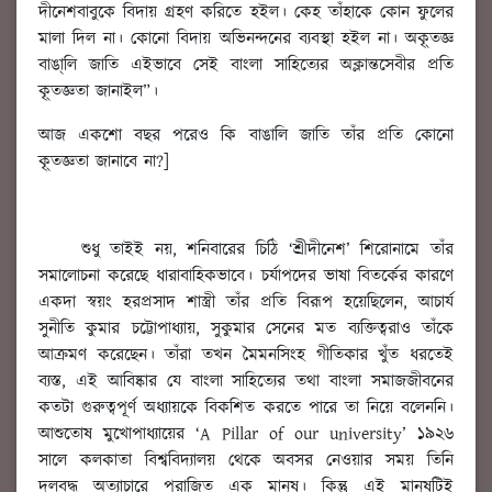
দীনেশবাবুকে বিদায় গ্রহণ করিতে হইল। কেহ তাঁহাকে কোন ফুলের
মালা দিল না। কোনো বিদায় অভিনন্দনের ব্যবস্থা হইল না। অকৃ্তজ্ঞ
বাঙা্লি জাতি এইভাবে সেই বাংলা সাহিত্যের অক্লান্তসেবীর প্রতি
কৃ্তজ্ঞতা জানাইল”।
আজ একশো বছর পরেও কি বাঙালি জাতি তাঁর প্রতি কোনো
কৃ্তজ্ঞতা জানাবে না?]
শুধু তাইই নয়, শনিবারের চিঠি ‘শ্রীদীনেশ’ শিরোনামে তাঁর
সমালোচনা করেছে ধারাবাহিকভাবে। চর্যাপদের ভাষা বিতর্কের কারণে
একদা স্বয়ং হরপ্রসাদ শাস্ত্রী তাঁর প্রতি বিরূপ হয়েছিলেন, আচার্য
সুনীতি কুমার চট্টোপাধ্যায়, সুকুমার সেনের মত ব্যক্তিত্বরাও তাঁকে
আক্রমণ করেছেন। তাঁরা তখন মৈমনসিংহ গীতিকার খুঁত ধরতেই
ব্যস্ত, এই আবিষ্কার যে বাংলা সাহিত্যের তথা বাংলা সমাজজীবনের
কতটা গুরুত্বপূর্ণ অধ্যায়কে বিকশিত করতে পারে তা নিয়ে বলেননি।
আশুতোষ মুখোপাধ্যায়ের ‘A Pillar of our university’ ১৯২৬
সালে কলকাতা বিশ্ববিদ্যালয় থেকে অবসর নেওয়ার সময় তিনি
দলবদ্ধ অত্যাচারে পরাজিত এক মানুষ। কিন্তু এই মানুষটিই