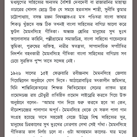
মধ্যযুগের সাহিত্যের অন্যতম বৈশিষ্ট দেবদেবী বা রাজারানির মাহাত্ম্য
প্রচারের খোলস ছেড়ে ঠিক যে সময়ে হরপ্রসাদ শাস্ত্রী, সুনীতি কুমার
চট্টোপাধ্যায়, বসন্ত রঞ্জন বিদ্বদ্বল্লভএর মত পণ্ডিতরা বাংলা ভাষার
শিকড় খুঁজতে ব্যস্ত ঠিক তখনই বাংলা সাহিত্যের বাগিচা আলো করে
ফুটল মৈমনসিংহ গীতিকা। অন্ত্যজ শ্রেনির মানুষের সুখ দুঃখ
ভালোবাসার কাহিনি, পল্লীগ্রামের সমাজচিত্র, বাংলা সাহিত্যে গায়েনদের
ভূমিকা, পুরুষের ব্যক্তিত্ব, নারীর স্বতন্ত্রতা, সাম্প্রদায়িক সম্প্রীতির
নিদর্শন বহনকারী মৈমনসিংহ গীতিকা বাংলা সাহিত্যের বাগিচায় সব
চেয়ে সুরভিত পুষ্প তাতে সন্দেহ নেই।
১৯২৬ সালের ১৫ই ফেব্রুয়ারি রবীন্দ্রনাথ মৈমনসিংহ জেলায়
গিয়েছিলেন অনুষ্ঠানে যোগ দিতে। আঠারোবাড়ির তত্কালীন জমিদার,
যিনি শান্তিনিকেতনের শিক্ষক ক্ষিতিমোহন সেনের প্রাক্তন ছাত্র
প্রমোদচন্দ্র রায় চৌধুরী প্রতিষ্ঠিত প্রমোদ লাইব্রেরি করতে গিয়ে উক্ত
অনুষ্ঠানে বলেন– “আমার গান দিয়ে শুরু করতে হবে তা কেন,
দীনেশচন্দ্রের পালাগান অপূর্ব। মৈমনসিংহ থেকে যে সকল পালা গান
সংগ্রহ হয়েছে তাতে সহজেই বেজে উঠ্বছে বিশ্ব সাহিত্যের সুর,
মানুষের চিরকালের সুখ দুঃখের প্রেরণায় লেখা সেই গাঁথা। মৈমনসিংহ
গীতিকার কাল নির্ণয় চলে না। ওটা আবহমান কালের- যার মধ্যে