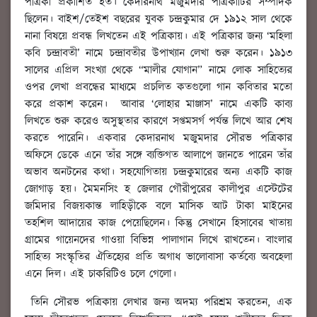
পত্রিকা প্রকাশিত হত। কেদারনাথ মজুমদার পত্রিকাটির সম্পাদক
ছিলেন। বাইশ/তেইশ বছরের যুবক চন্দ্রকুমার দে ১৯১২ সাল থেকে
নানা বিষয়ে প্রবন্ধ লিখতেন এই পত্রিকায়। এই পত্রিকার জন্য ‘মহিলা
কবি চন্দ্রাবতী’ নামে চন্দ্রাবতীর উপাখ্যান লেখা শুরু করেন। ১৯১৩
সালের এপ্রিল সংখ্যা থেকে “মালীর যোগান” নামে লোক সাহিত্যের
ওপর লেখা প্রবন্ধের মাধ্যমে প্রচলিত কতগুলো গান কবিতার মতো
করে প্রকাশ করেন। আবার ‘লোহার মাঞ্জাস’ নামে একটি কাব্য
লিখতে শুরু করেও অসুস্থতার কারণে সপ্তমসর্গ পর্যন্ত লিখে আর শেষ
করতে পারেনি। একবার কেদারনাথ মজুমদার সৌরভ পত্রিকার
অফিসে ডেকে এনে তাঁর সঙ্গে ব্যক্তিগত আলাপে জানতে পারেন তাঁর
অভাব অনটনের কথা। সহযোগিতায় চন্দ্রকুমারের অন্য একটি কাজ
জোগাড় হয়। মৈমনসিং হ জেলার গৌরীপুরের কালীপুর এস্টেটের
জমিদার বিজয়কান্ত লাহিড়ীকে বলে মাসিক আট টাকা মাইনের
তহশিল আদায়ের কাজ পেয়েছিলেন। কিন্তু সেখানে হিসাবের খাতায়
গ্রামের গায়েনদের গাওয়া বিভিন্ন পালাগান লিখে রাখতেন। বাংলার
সাহিত্য সংস্কৃতির ঐতিহ্যের প্রতি অগাধ ভালোবাসা কর্তব্যে অবহেলা
এনে দিল। এই চাকরিটিও চলে গেলো।
তিনি সৌরভ পত্রিকায় লেখার জন্য অদম্য পরিশ্রম করতেন, এক