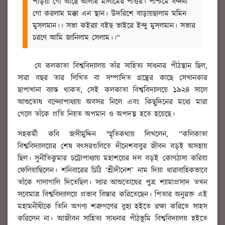
পড়িয়া গো আছে আলীর মালামের পাত্তর।
পশ্চিমে বন্দনা
গো করলাম মক্কা এন স্থান।
উদরিশে বাড়ায়ছালাম মমিন
মুসলমান।।
সভা কইর‍্যা বইছ ভাইরে ইন্দু মুসলমান।
সভার
চরণে আমি জানিলাম সেলাম।।“
যে কলকাতা বিশ্ববিদ্যালয় তাঁর সাহিত্য সাধনার পীঠস্থান ছিল,
সারা বছর তার লিখিত বা সম্পাদিত গ্রন্থের কাছে সেখানকার
ছাপাখানা ব্যাস্ত থাকত, সেই কলকাতা বিশ্ববিদ্যালয়ে ১৯২৪ সালে
আশুতোষ বন্দ্যোপাধ্যায় অবসর নিলে এবং কিছুদিনের মধ্যে মারা
গেলে তাঁকে প্রতি নিয়ত অপমান ও অপদস্থ হতে হয়েছে।
সহকর্মী কবি জসীমুদ্দিন স্মৃতিকথায় লিখলেন, “কলিকাতা
বিশ্ববিদ্যালয়ের শেষ বত্সরগুলিতে দীনেশবাবুর জীবন বড়ই অসহায়
ছিল। সুনীতিকুমার চট্টোপাধ্যায় মহাশয়ের দল বড়ই কোণঠাসা করিয়া
ফেলিয়াছিলেন। শনিবারের চিঠি ‘শ্রীদীনেশ’ নাম দিয়া ধারাবাহিকভাবে
তাঁকে গালাগালি দিতেছিল। স্যার আশুতোষের পুত্র শ্যামাপ্রসাদ তখন
সবেমাত্র বিশ্ববিদ্যালয়ে প্রভাব বিস্তার করিতেছেন। পিতার অনুরক্ত এই
মহামনীষীকে তিনি অগণ্য শত্রুগণের বুহ্য হইতে রক্ষা করিতে সাহস
করিলেন না। আজীবন সাহিত্য সাধনার পীঠভূমি বিশ্ববিদ্যালয় হইতে