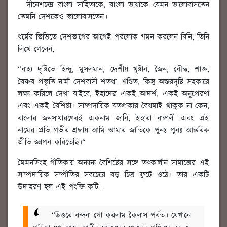
দীনেশচন্দ্র বাংলা সাহিত্যকে, বাংলা ভাষাকে যেমন ভালোবাসতেন
তেমনি দেশকেও ভালোবাসতেন।
ধর্মের ভিত্তিতে দেশভাগের আগেই পরলোক গমন করলেন যিনি, তিনি
লিখে গেলেন,
“বাহ্য দৃষ্টিতে হিন্দু, মুসলমান, দেশীয় খৃষ্টান, জৈন, বৌদ্ধ, শাক্ত,
বৈষ্ণব প্রভৃতি নামী দেশবাসী শতধা- খণ্ডিত, কিন্তু অন্তরদৃষ্টি সহকারে
লক্ষ্য করিলে দেখা যাইবে, ইহাদের একই আদর্শ, একই অনুপ্রেরণা
এবং একই বৈশিষ্ট্য। সাম্প্রদায়িক যতপ্রকার বৈষম্যই থাকুক না কেন,
বাংলার জনসাধারণেরই একনাম জানি, ইহারা বাঙ্গালী এবং এই
নামের প্রতি গভীর শ্রদ্ধায় আমি আমার জাতিকে পুনঃ পুনঃ আন্তরিক
প্রীতি জ্ঞাপন করিতেছি।“
মৈমনসিংহ গীতিকায় অন্যান্য বৈশিষ্টের সঙ্গে তত্কালীন সামাজের এই
সাম্প্রদায়িক সম্প্রীতির সবচেয়ে বড় চিত্র ফুটে ওঠে। তার একটি
উদাহরণ হল এই পংক্তি কটি--
“উত্তরে বন্দনা গো করলাম কৈলাস পর্বত।
যেখানে