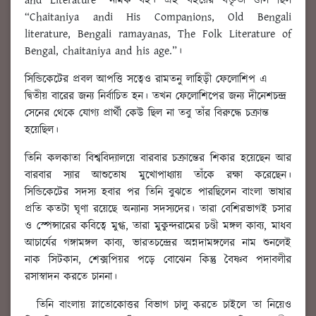
and Literature” নামক বই। এই বইয়ের বক্তৃতা গুলি ছিল
“Chaitaniya andi His Companions, Old Bengali
literature, Bengali ramayanas, The Folk Literature of
Bengal, chaitaniya and his age.”।
সিন্ডিকেটের প্রবল আপত্তি সত্বেও রামতনু লাহিড়ী ফেলোশিপ এ
দ্বিতীয় বারের জন্য নির্বাচিত হন। তখন ফেলোশিপের জন্য দীনেশচন্দ্র
সেনের থেকে যোগ্য প্রার্থী কেউ ছিল না তবু তাঁর বিরুদ্ধে চক্রান্ত
হয়েছিল।
তিনি কলকাতা বিশ্ববিদ্যালয়ে বারবার চক্রান্তের শিকার হয়েছেন আর
বারবার স্যার আশুতোষ মুখোপাধ্যায় তাঁকে রক্ষা করেছেন।
সিন্ডিকেটের সদস্য হবার পর তিনি বুঝতে পারছিলেন বাংলা ভাষার
প্রতি কতটা ঘৃণা রয়েছে অন্যান্য সদস্যদের। তারা বেশিরভাগই চসার
ও স্পেন্সারের কবিত্বে মুগ্ধ, তারা মুকুন্দরামের চণ্ডী মঙ্গল কাব্য, মাধব
আচার্যের গঙ্গামঙ্গল কাব্য, ভারতচন্দ্রের অন্নদামঙ্গলের নাম শুনলেই
নাক সিটকান, শেক্সপিয়র পড়ে বোঝেন কিন্তু বৈষ্ণব পদাবলীর
রসাস্বাদন করতে চাননা।
তিনি বাংলায় স্নাতোকোত্তর বিভাগ চালু করতে চাইলে তা নিয়েও