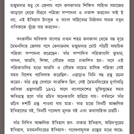
মজুমদার শুধু যে জেলায় বসে কলকাতার শিক্ষিত সাহিত্য সমাজের
আড়ালে থেকে নীরবে পত্রিকা সম্পাদনা ও প্রকাশ করতেন তাই ই
নয়, এই ইতিহাস উত্সুক ও বাংলা সাহিত্যের নিষ্ঠাবান সাধক নতুন
প্রতিভাকে খুঁজে বার করতেন।
তত্কালীন অবিভক্ত বাংলার প্রধান শহর কলকাতা থেকে বহু দূরে
মৈমনসিংহ জেলায় বসে কেদারনাথ মজুমদার মোট পাঁচটি সাময়িক
পত্রিকা সম্পাদনা করেছেন। তাঁর সম্পাদিত পত্রিকাগুলি কুমার,
বাসনা, আরতি, শিক্ষা, সৌরভ নামে প্রকাশিত হয়। তবে এই
পত্রিকাগুলির মধ্যে আরতি ও সৌরভ নামের মাসিক পত্রিকা সেই
সময় বিশেষ খ্যাতিলাভ করেছিল। এছাড়াও তিনি বহু গ্রন্থ রচনা
করেন। তাঁর গ্রন্থ যেখানে সংরক্ষিত ছিল, সেই মৈমনসিংহের দুর্গাবাড়ি
ধর্মসভা গ্রন্থাগারটি ১৯৭১ সালে বাংলাদেশের মুক্তিযুদ্ধের সময়
ক্ষতিগ্রস্থ হলে তাঁর রচিত অনেকগুলি হারিয়ে যায়। বর্তমানে তাঁর
রচিত দশটি গ্রন্থ পাওয়া যায় মাত্র। তার মধ্যে তিনটি আঞ্চলিক
ইতিহাসের বই, তিনটি গবেষণা মূলক বই এবং কথাসাহিত্য চারটি।
তাঁর লিখিত আঞ্চলিক ইতিহাস হল- ঢাকার ইতিহাস, ফরিদপুরের
ইতিহাস, ময়মনসিংহের ইতিহাস। গবেষণামূলক গ্রন্থের মধ্যে আছে-