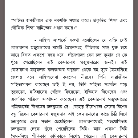
“সাহিত্য জনজীবনে এক নবশক্তি সঞ্চার করে। প্রকৃতির শিক্ষা এবং
লৌকিক শিক্ষা সাহিত্যের প্রধান সহায়।“
- সাহিত্য সম্পর্কে একথা বলেছিলেন যে ব্যক্তি সেই
কেদারনাথ মজুমদারের নামটি মৈমনসংহ গীতিকার সঙ্গে যুক্ত হয়ে
আছে বিগত একশো বছর ধরে। দীনেশচন্দ্র সেন চন্দ্র কুমার দে কে
খুঁজে পেয়েছিলেন এই কেদারনাথ মজুমদারের জন্যই। এই
কেদারনাথ মজুমদার কলকাতার বাবুয়ানা থেকে বহু দূরে মৈমনসিংহ
জেলায় বসে সাহিত্যসেবা করতেন নীরবে। তিনি সারাজীবন
সাহিত্যসাধনা করেছেন তাই ই নয়, তিনি সাহিত্য সংগঠন গড়ে
তুলেছেন, ইতিহাসের খোঁজে ফিরেছেন, ইতিহাস লিখেছেন এবং
একাধিক পত্রিকা সম্পাদনা করেছেন। এই কেদারনাথ মজুমদারের
পত্রিকাতেই লিখতেন চন্দ্রকুমার দে। যেহেতু দীনেশচন্দ্র সেনের বিশেষ
বন্ধু ছিলেন কেদারনাথ মজুমদার তাই কেদারনাথের কাছে চিঠি লিখে
চন্দ্রকুমার দের সন্ধান চেয়েছিলেন। কেদারনাথেরই সহযোগিতায়
চন্দ্রকুমার দেকে খুঁজে পেয়েছিলেন তিনি। আর একথা তিনি
মৈমনসিংহ গীতিকার ভূমিকাতে লিখেও গেছেন। এই কেদারনাথ