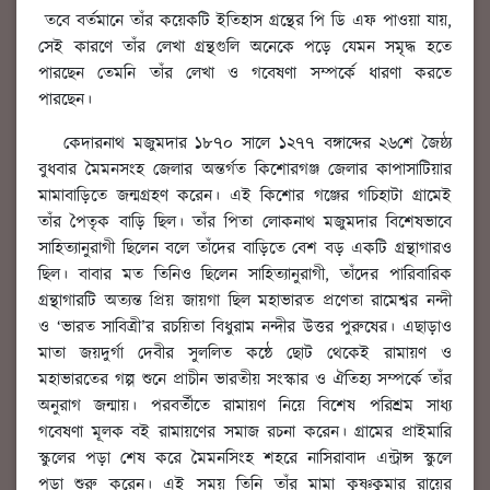
তবে বর্তমানে তাঁর কয়েকটি ইতিহাস গ্রন্থের পি ডি এফ পাওয়া যায়,
সেই কারণে তাঁর লেখা গ্রন্থগুলি অনেকে পড়ে যেমন সমৃদ্ধ হতে
পারছেন তেমনি তাঁর লেখা ও গবেষণা সম্পর্কে ধারণা করতে
পারছেন।
কেদারনাথ মজুমদার ১৮৭০ সালে ১২৭৭ বঙ্গাব্দের ২৬শে জৈষ্ঠ্য
বুধবার মৈমনসংহ জেলার অন্তর্গত কিশোরগঞ্জ জেলার কাপাসাটিয়ার
মামাবাড়িতে জন্মগ্রহণ করেন। এই কিশোর গঞ্জের গচিহাটা গ্রামেই
তাঁর পৈতৃক বাড়ি ছিল। তাঁর পিতা লোকনাথ মজুমদার বিশেষভাবে
সাহিত্যানুরাগী ছিলেন বলে তাঁদের বাড়িতে বেশ বড় একটি গ্রন্থাগারও
ছিল। বাবার মত তিনিও ছিলেন সাহিত্যানুরাগী, তাঁদের পারিবারিক
গ্রন্থাগারটি অত্যন্ত প্রিয় জায়গা ছিল মহাভারত প্রণেতা রামেশ্বর নন্দী
ও ‘ভারত সাবিত্রী’র রচয়িতা বিধুরাম নন্দীর উত্তর পুরুষের। এছাড়াও
মাতা জয়দুর্গা দেবীর সুললিত কন্ঠে ছোট থেকেই রামায়ণ ও
মহাভারতের গল্প শুনে প্রাচীন ভারতীয় সংস্কার ও ঐতিহ্য সম্পর্কে তাঁর
অনুরাগ জন্মায়। পরবর্তীতে রামায়ণ নিয়ে বিশেষ পরিশ্রম সাধ্য
গবেষণা মূলক বই রামায়ণের সমাজ রচনা করেন। গ্রামের প্রাইমারি
স্কুলের পড়া শেষ করে মৈমনসিংহ শহরে নাসিরাবাদ এন্ট্রান্স স্কুলে
পড়া শুরু করেন। এই সময় তিনি তাঁর মামা কৃষ্ণকুমার রায়ের