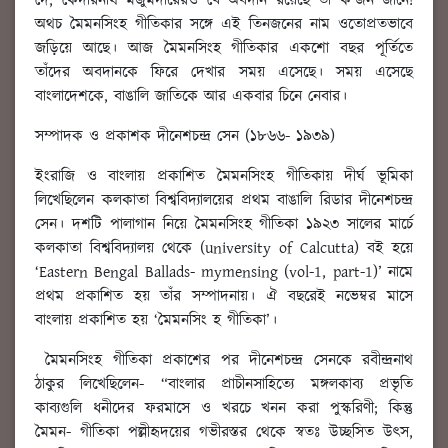
দে, কেদারনাথ মজুমদারেরও যে অবদান রয়েছে তা ক’জন জানে!
অথচ মৈমনসিংহ গীতিকার সঙ্গে এই তিনজনের নাম ওতোপ্রতভাবে
জড়িয়ে আছে। আজ মৈমনসিংহ গীতিকার একশো বছর পূর্তিতে
তাঁদের অবদানকে ফিরে দেখার সময় এসেছে। সময় এসেছে
বাংলাদেশকে, বাঙালি জাতিকে আর একবার চিনে নেবার।
সম্পাদক ও প্রকাশক দীনেশচন্দ্র সেন (১৮৬৬- ১৯৩৯)
ইংরাজি ও বাংলায় প্রকাশিত মৈমনসিংহ গীতিকায় দীর্ঘ ভূমিকা
লিখেছিলেন কলকাতা বিশ্ববিদ্যালয়ের প্রথম বাঙালি রিডার দীনেশচন্দ্র
সেন। দশটি পালাগান নিয়ে মৈমনসিংহ গীতিকা ১৯২৩ সালের মার্চে
কলকাতা বিশ্ববিদ্যালয় থেকে (university of Calcutta) বই হয়ে
‘Eastern Bengal Ballads- mymensing (vol-1, part-1)’ নামে
প্রথম প্রকাশিত হয় তাঁর সম্পাদনায়। ঐ বছরেই নভেম্বর মাসে
বাংলায় প্রকাশিত হয় ‘মৈমনসিং হ গীতিকা’।
মৈমনসিংহ গীতিকা প্রকাশের পর দীনেশচন্দ্র সেনকে রবীন্দ্রনাথ
ঠাকুর লিখেছিলেন- “বাংলার প্রাচীনসাহিত্যে মঙ্গলকাব্য প্রভৃতি
কাব্যগুলি ধনীদের ফরমাসে ও খরচে খনন করা পুস্করিণী; কিন্তু
মৈমন- গীতিকা পল্লীহৃদয়ের গভীরস্তর থেকে স্বতঃ উচ্ছসিত উৎস,