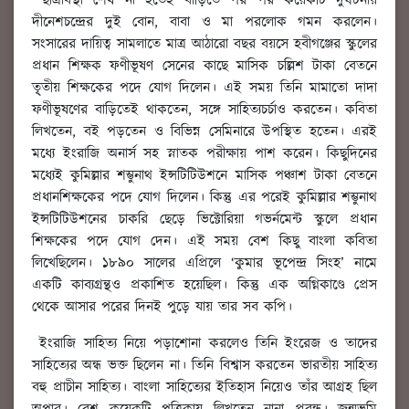
ছাত্রাবস্থা শেষ না হতেই বাড়িতে পর পর কয়েকটি দুর্ঘটনায়
দীনেশচন্দ্রের দুই বোন, বাবা ও মা পরলোক গমন করলেন।
সংসারের দায়িত্ব সামলাতে মাত্র আঠারো বছর বয়সে হবীগঞ্জের স্কুলের
প্রধান শিক্ষক ফণীভূষণ সেনের কাছে মাসিক চল্লিশ টাকা বেতনে
তৃ্তীয় শিক্ষকের পদে যোগ দিলেন। এই সময় তিনি মামাতো দাদা
ফণীভূষণের বাড়িতেই থাকতেন, সঙ্গে সাহিত্যচর্চাও করতেন। কবিতা
লিখতেন, বই পড়তেন ও বিভিন্ন সেমিনারে উপস্থিত হতেন। এরই
মধ্যে ইংরাজি অনার্স সহ স্নাতক পরীক্ষায় পাশ করেন। কিছুদিনের
মধ্যেই কুমিল্লার শম্ভুনাথ ইন্সটিটিউশনে মাসিক পঞ্চাশ টাকা বেতনে
প্রধানশিক্ষকের পদে যোগ দিলেন। কিন্তু এর পরেই কুমিল্লার শম্ভুনাথ
ইন্সটিটিউশনের চাকরি ছেড়ে ভিক্টোরিয়া গভর্নমেন্ট স্কুলে প্রধান
শিক্ষকের পদে যোগ দেন। এই সময় বেশ কিছু বাংলা কবিতা
লিখেছিলেন। ১৮৯০ সালের এপ্রিলে ‘কুমার ভূপেন্দ্র সিংহ’ নামে
একটি কাব্যগ্রন্থও প্রকাশিত হয়েছিল। কিন্তু এক অগ্নিকাণ্ডে প্রেস
থেকে আসার পরের দিনই পুড়ে যায় তার সব কপি।
ইংরাজি সাহিত্য নিয়ে পড়াশোনা করলেও তিনি ইংরেজ ও তাদের
সাহিত্যের অন্ধ ভক্ত ছিলেন না। তিনি বিশ্বাস করতেন ভারতীয় সাহিত্য
বহু প্রাচীন সাহিত্য। বাংলা সাহিত্যের ইতিহাস নিয়েও তাঁর আগ্রহ ছিল