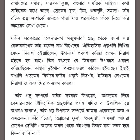
রামায়ণের সমাজ, সারস্বত কুঞ্জ, বাংলার সাময়িক সাহিত্য। কথা
সাহিত্যের মধ্যে আছে- স্রোতের ফুল, চিত্র, শুভদৃষ্টি, সমস্যা। তাঁর
রচিত গ্রন্থ সম্পর্কে জানতে পারা যায় পরবর্তিতে তাঁকে নিয়ে তাঁর
ভাইয়ের লেখা থেকে।
যতীন সরকারের ‘কেদারনাথ মজুমদার’ গ্রন্থ থেকে জানা যায়
কেদারনাথের ভাই নরেন্দ্র নাথ লিখেছেন-“ঐতিহাসিক গ্রন্থগুলি লিখিয়া
যেমন নিরাশ হইয়াছিলেন, উপন্যাস প্রকাশ করিয়া তেমন নিরাশ
হইতে হয় নাই। তিন বত্সরে যে তিনখানা উপন্যাস প্রকাশ
করিয়াছিলেন তাহার দুইখানা পনঃসংস্করণ করিতে হইয়াছে। ইহাই
বাঙালি পাঠকের নির্বাচন-রুচির প্রকৃ্ষ্ট নিদর্শন, ইতিহাস লেখকের
নিরাশা ও অবসাদের অন্যতম কারণ।
তাঁর গ্রন্থ সম্পর্কে যতীন সরকার লিখছেন, “আজকের দিনে
কেদারনাথের ঐতিহাসিক গ্রন্থগুলির প্রসঙ্গ যদিও বা উত্থাপিত হয়
কখনও কখনও, তাঁর গল্প-উপন্যাস সম্পর্কে আমরা একেবারে অজ্ঞ ও
অসচেতন। তাঁর ‘চিত্রা’, ‘স্রোতের ফুল’, ‘শুভদৃষ্টি’, ‘সমস্যা’ আমরা
চোখেও দেখিনি। কালের কবল থেকে বইগুলো উদ্ধার করা সম্ভব হবে
কি-না জানি না।“