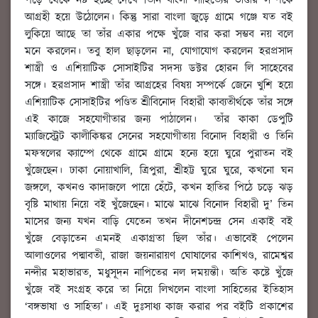
পড়ে থেকে নষ্ট হচ্ছে দেখে তিনি বাংলা সাহিত্যের ভাণ্ডার সম্পর্কে
আগ্রহী হয়ে উঠোলেন। কিন্তু সারা বাংলা জুড়ে গ্রামে গঞ্জে যত বই
লুকিয়ে আছে তা তাঁর একার পক্ষে খুঁজে বার করা সম্ভব নয় বলে
মনে করলেন। তবু হাল ছাড়লেন না, যোগাযোগ করলেন হরপ্রসাদ
শাস্ত্রী ও এশিয়াটিক সোসাইটির সদস্য ডক্টর হোরন লি সাহেবের
সঙ্গে। হরপ্রসাদ শাস্ত্রী তাঁর আগ্রহের বিষয় সম্পর্কে জেনে খুশি হয়ে
এশিয়াটিক সোসাইটির পণ্ডিত শ্রীবিনোদ বিহারী কাব্যতীর্থকে তাঁর সঙ্গে
এই কাজে সহযোগীতার জন্য পাঠালেন। তাঁর কাকা ডেপুটি
ম্যাজিস্ট্রেট কালীকিঙ্কর সেনের সহযোগীতায় বিনোদ বিহারী ও তিনি
মফস্বলের ক্যাম্পে থেকে গ্রামে গ্রামে হন্যে হয়ে ঘুরে পুরাতন বই
খুঁজেছেন। ঢাকা নোয়াখালি, ত্রিপুরা, শ্রীহট্ট ঘুরে ঘুরে, কখনো ঘন
জঙ্গলে, কখনও কাদাজলে পায়ে হেঁটে, কখন হাতির পিঠে চড়ে ঝড়
বৃষ্টি মাথায় নিয়ে বই খুঁজেছেন। মাঝে মাঝে বিনোদ বিহারী দু’ তিন
মাসের জন্য যখন বাড়ি যেতেন তখন দীনেশচন্দ্র সেন একাই বই
খুঁজে বেড়াতেন এমনই একাগ্রতা ছিল তাঁর। এভাবেই পেলেন
আলাওলের পদ্মাবতী, রাজা জয়নারায়ণ ঘোষালের কাশিখণ্ড, রামেশ্বর
নন্দীর মহাভারত, মধুসূদন নাপিতের নল দময়ন্তী। অতি কষ্টে খুঁজে
খুঁজে বই সংগ্রহ করে তা নিয়ে লিখলেন বাংলা সাহিত্যের ইতিহাস
‘বঙ্গভাষা ও সাহিত্য’। এই দুঃসাধ্য কাজ করার পর বইটি প্রকাশের