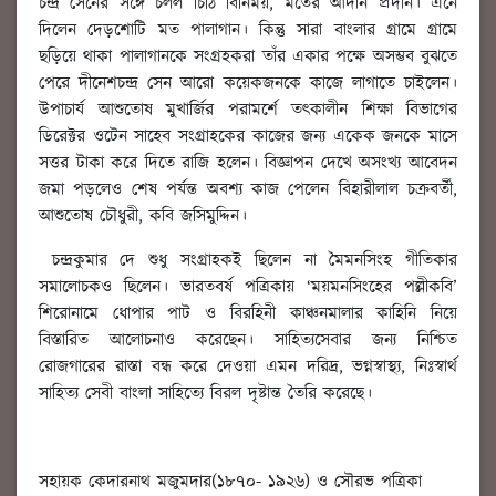
চন্দ্র সেনের সঙ্গে চলল চিঠি বিনিময়, মতের আদান প্রদান। এনে
দিলেন দেড়শোটি মত পালাগান। কিন্তু সারা বাংলার গ্রামে গ্রামে
ছড়িয়ে থাকা পালাগানকে সংগ্রহকরা তাঁর একার পক্ষে অসম্ভব বুঝতে
পেরে দীনেশচন্দ্র সেন আরো কয়েকজনকে কাজে লাগাতে চাইলেন।
উপাচার্য আশুতোষ মুখার্জির পরামর্শে তত্কালীন শিক্ষা বিভাগের
ডিরেক্টর ওটেন সাহেব সংগ্রাহকের কাজের জন্য একেক জনকে মাসে
সত্তর টাকা করে দিতে রাজি হলেন। বিজ্ঞাপন দেখে অসংখ্য আবেদন
জমা পড়লেও শেষ পর্যন্ত অবশ্য কাজ পেলেন বিহারীলাল চক্রবর্তী,
আশুতোষ চৌধুরী, কবি জসিমুদ্দিন।
চন্দ্রকুমার দে শুধু সংগ্রাহকই ছিলেন না মৈমনসিংহ গীতিকার
সমালোচকও ছিলেন। ভারতবর্ষ পত্রিকায় ‘ময়মনসিংহের পল্লীকবি’
শিরোনামে ধোপার পাট ও বিরহিনী কাঞ্চনমালার কাহিনি নিয়ে
বিস্তারিত আলোচনাও করেছেন। সাহিত্যসেবার জন্য নিশ্চিত
রোজগারের রাস্তা বন্ধ করে দেওয়া এমন দরিদ্র, ভগ্নস্বাস্থ্য, নিঃস্বার্থ
সাহিত্য সেবী বাংলা সাহিত্যে বিরল দৃষ্টান্ত তৈরি করেছে।
সহায়ক কেদারনাথ মজুমদার(১৮৭০- ১৯২৬) ও সৌরভ পত্রিকা