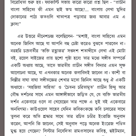
বিরোধিতা শুরু হয়। ফ্যাকাল্টি সভায় কারো কারো প্রশ্ন ছিল - “প্রাচীন
বাংলা সাহিত্যে কী এমন ছাই ভষ্ম আছে?... বাংলায় লেখা মুদির
দোকানের পাঠ্য কতগুলি খাতাপত্র পড়াবার জন্য আবার এম এ
ক্লাস!”
এর উত্তরে দীনেশচন্দ্র বলেছিলেন- “মশাই, বাংলা সাহিত্যে এমন
অনেক জিনিস আছে যা আপনি বহু চেষ্টা করেও বুঝতে পারবেন না।
নরহরি চক্রবর্তীর ‘ভক্তি রত্নাকর’ সপ্তদশ শতাব্দীতে লেখা এই মোটা
বই, রয়েল সাইজের প্রায় ছশো পৃষ্টা হবে! তার মধ্যে সঙ্গীত সম্পর্কে
একটি অধ্যায় আছে, তাতে ভারতীয় প্রাচীন সঙ্গীত বিদ্যার এমন সূক্ষ
আলোচনা আছে, যা এখনকার অনেক কলাবিদই জানেন না। কাশী বা
দিল্লীর বাঘা বাঘা সঙ্গীতজ্ঞের শেখার মতো জিনিস আছে শুধু ঐ একটি
অধ্যায়ে। ‘সহজিয়া সাহিত্য’ ও ‘চৈতন্য চরিতামৃত’ প্রাচীন হিন্দু আর
বৌদ্ধ দর্শনের সাথে এমন আঙ্গাঙ্গীভাবে জড়িত যে, যে ব্যক্তি ভারতীয়
দর্শন একেবারে গুলে না খেয়েছেন তার পক্ষে এ দুই বই একেবারে
অনধিগম্য। কাউওয়েল সাহেব যেদিন কবিকংকঙ্কে কবি চসারের সাথে
তুলনা করে অতি শ্রদ্ধার সাথে তার রচিত চণ্ডীর ইংরাজি অনুবাদ
করেন, আপনি কি জানেন, সেই অনুবাদ পড়ে অনেক ইংরেজ পণ্ডিত
মুগ্ধ হয়ে গেছেন? সিস্টার নিবেদিতা রামপ্রসাদের কবিত্ব, হুইটম্যান,