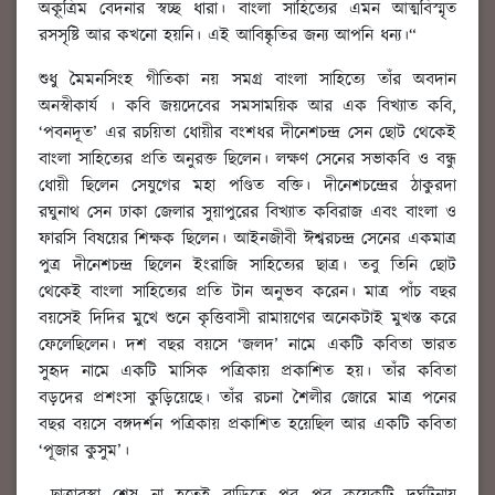
অকৃ্ত্রিম বেদনার স্বচ্ছ ধারা। বাংলা সাহিত্যের এমন আত্মবিস্মৃত
রসসৃষ্টি আর কখনো হয়নি। এই আবিষ্কৃতির জন্য আপনি ধন্য।“
শুধু মৈমনসিংহ গীতিকা নয় সমগ্র বাংলা সাহিত্যে তাঁর অবদান
অনস্বীকার্য । কবি জয়দেবের সমসাময়িক আর এক বিখ্যাত কবি,
‘পবনদূত’ এর রচয়িতা ধোয়ীর বংশধর দীনেশচন্দ্র সেন ছোট থেকেই
বাংলা সাহিত্যের প্রতি অনুরক্ত ছিলেন। লক্ষণ সেনের সভাকবি ও বন্ধু
ধোয়ী ছিলেন সেযুগের মহা পণ্ডিত বক্তি। দীনেশচন্দ্রের ঠাকুরদা
রঘুনাথ সেন ঢাকা জেলার সুয়াপুরের বিখ্যাত কবিরাজ এবং বাংলা ও
ফারসি বিষয়ের শিক্ষক ছিলেন। আইনজীবী ঈশ্বরচন্দ্র সেনের একমাত্র
পুত্র দীনেশচন্দ্র ছিলেন ইংরাজি সাহিত্যের ছাত্র। তবু তিনি ছোট
থেকেই বাংলা সাহিত্যের প্রতি টান অনুভব করেন। মাত্র পাঁচ বছর
বয়সেই দিদির মুখে শুনে কৃত্তিবাসী রামায়ণের অনেকটাই মুখস্ত করে
ফেলেছিলেন। দশ বছর বয়সে ‘জলদ’ নামে একটি কবিতা ভারত
সুহৃদ নামে একটি মাসিক পত্রিকায় প্রকাশিত হয়। তাঁর কবিতা
বড়দের প্রশংসা কুড়িয়েছে। তাঁর রচনা শৈলীর জোরে মাত্র পনের
বছর বয়সে বঙ্গদর্শন পত্রিকায় প্রকাশিত হয়েছিল আর একটি কবিতা
‘পূজার কুসুম’।