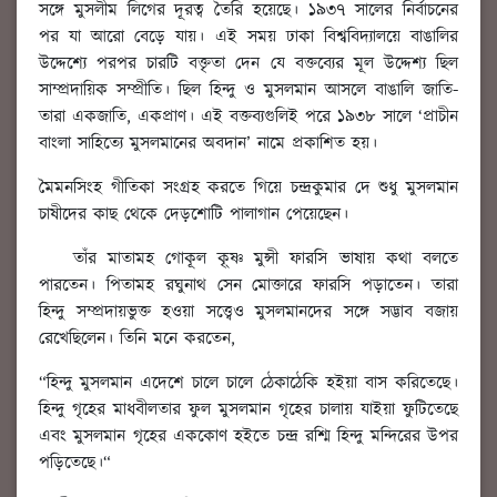
সঙ্গে মুসলীম লিগের দূরত্ব তৈরি হয়েছে। ১৯৩৭ সালের নির্বাচনের
পর যা আরো বেড়ে যায়। এই সময় ঢাকা বিশ্ববিদ্যালয়ে বাঙালির
উদ্দেশ্যে পরপর চারটি বক্তৃতা দেন যে বক্তব্যের মূল উদ্দেশ্য ছিল
সাম্প্রদায়িক সম্প্রীতি। ছিল হিন্দু ও মুসলমান আসলে বাঙালি জাতি-
তারা একজাতি, একপ্রাণ। এই বক্তব্যগুলিই পরে ১৯৩৮ সালে ‘প্রাচীন
বাংলা সাহিত্যে মুসলমানের অবদান’ নামে প্রকাশিত হয়।
মৈমনসিংহ গীতিকা সংগ্রহ করতে গিয়ে চন্দ্রকুমার দে শুধু মুসলমান
চাষীদের কাছ থেকে দেড়শোটি পালাগান পেয়েছেন।
তাঁর মাতামহ গোকূল কৃ্ষ্ণ মুন্সী ফারসি ভাষায় কথা বলতে
পারতেন। পিতামহ রঘুনাথ সেন মোক্তারে ফারসি পড়াতেন। তারা
হিন্দু সম্প্রদায়ভুক্ত হওয়া সত্ত্বেও মুসলমানদের সঙ্গে সদ্ভাব বজায়
রেখেছিলেন। তিনি মনে করতেন,
“হিন্দু মুসলমান এদেশে চালে চালে ঠেকাঠেকি হইয়া বাস করিতেছে।
হিন্দু গৃহের মাধবীলতার ফুল মুসলমান গৃহের চালায় যাইয়া ফুটিতেছে
এবং মুসলমান গৃহের এককোণ হইতে চন্দ্র রশ্মি হিন্দু মন্দিরের উপর
পড়িতেছে।“