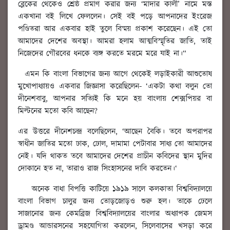
ব্লেকের থেকেও শ্রেষ্ঠ প্রমাণ করার জন্য ‘মাদার কালী’ নামে মস্ত
একখানা বই লিখে ফেললেন। সেই বই পড়ে আপনাদের ইংরেজ
পণ্ডিতরা আর একবার হাই তুলে বিষ্ময় প্রকাশ করেছেন। এই তো
আমাদের দেশের অবস্থা। আমরা হলাম আত্মবিস্মৃতির জাতি, তাই
নিজেদের গৌরবের ধনকে ব্যঙ্গ করতে মরমে মরে যাই না।“
এমন কি বাংলা বিভাগের জন্য আগে থেকেই লড়াইকারী আশুতোষ
মুখোপাধ্যায়ও একবার জিজ্ঞাসা করেছিলেন- ‘একটা কথা বলুন তো
দীনেশবাবু, আপনার সত্যিই কি মনে হয় বাংলায় শেক্সপিয়র বা
মিল্টনের মতো কবি আছেন?
এর উত্তরে দীনেশচন্দ্র বলেছিলেন, ‘আছেন বৈকি। তবে অপরাপর
স্বাধীন জাতির মতো ঢাক, ঢোল, দামামা পেটাবার সাধ্য তো আমাদের
নেই। যদি থাকত তবে আমাদের দেশের প্রাচীন কবিদের স্থান মুদির
দোকানে হত না, তারাও রাজ সিংহাসনের দাবি করতেন।‘
অনেক বাধা বিপত্তি কাটিয়ে ১৯১৯ সালে কলকাতা বিশ্ববিদ্যালয়ে
বাংলা বিভাগ চালুর জন্য তোড়জোড়ও শুরু হল। তাকে ঢেলে
সাজানোর জন্য কেমব্রিজ বিশ্ববিদ্যালয়ের বাংলার অধ্যাপক জেমস
ড্রামণ্ড আন্ডারসনের সহযোগিতা করলেন, সিলেবাসের খসড়া করে