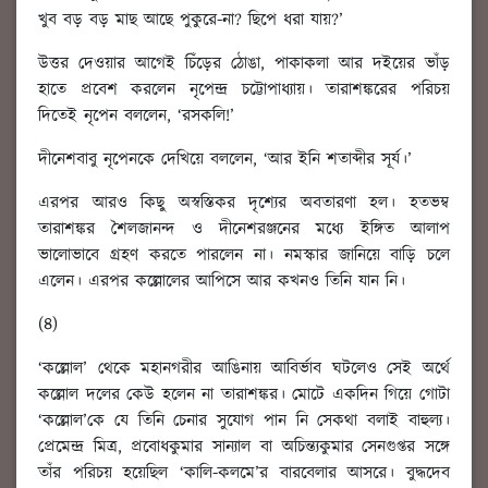
খুব বড় বড় মাছ আছে পুকুরে-না? ছিপে ধরা যায়?’
উত্তর দেওয়ার আগেই চিঁড়ের ঠোঙা, পাকাকলা আর দইয়ের ভাঁড়
হাতে প্রবেশ করলেন নৃপেন্দ্র চট্টোপাধ্যায়। তারাশঙ্করের পরিচয়
দিতেই নৃপেন বললেন, ‘রসকলি!’
দীনেশবাবু নৃপেনকে দেখিয়ে বললেন, ‘আর ইনি শতাব্দীর সূর্য।’
এরপর আরও কিছু অস্বস্তিকর দৃশ্যের অবতারণা হল। হতভম্ব
তারাশঙ্কর শৈলজানন্দ ও দীনেশরঞ্জনের মধ্যে ইঙ্গিত আলাপ
ভালোভাবে গ্রহণ করতে পারলেন না। নমস্কার জানিয়ে বাড়ি চলে
এলেন। এরপর কল্লোলের আপিসে আর কখনও তিনি যান নি।
(৪)
‘কল্লোল’ থেকে মহানগরীর আঙিনায় আবির্ভাব ঘটলেও সেই অর্থে
কল্লোল দলের কেউ হলেন না তারাশঙ্কর। মোটে একদিন গিয়ে গোটা
‘কল্লোল’কে যে তিনি চেনার সুযোগ পান নি সেকথা বলাই বাহুল্য।
প্রেমেন্দ্র মিত্র, প্রবোধকুমার সান্যাল বা অচিন্ত্যকুমার সেনগুপ্তর সঙ্গে
তাঁর পরিচয় হয়েছিল ‘কালি-কলমে’র বারবেলার আসরে। বুদ্ধদেব