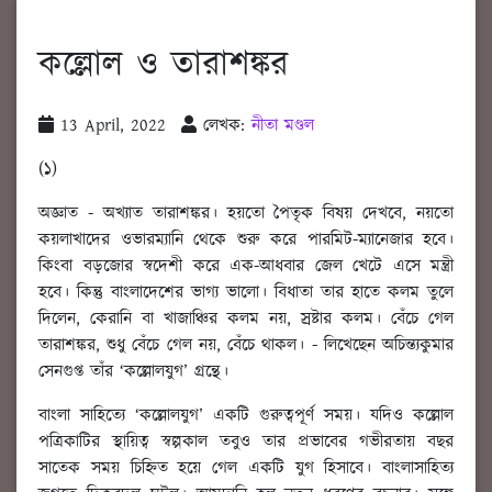
কল্লোল ও তারাশঙ্কর
13 April, 2022
লেখক:
নীতা মণ্ডল
(১)
অজ্ঞাত - অখ্যাত তারাশঙ্কর। হয়তো পৈতৃক বিষয় দেখবে, নয়তো
কয়লাখাদের ওভারম্যানি থেকে শুরু করে পারমিট-ম্যানেজার হবে।
কিংবা বড়জোর স্বদেশী করে এক-আধবার জেল খেটে এসে মন্ত্রী
হবে। কিন্তু বাংলাদেশের ভাগ্য ভালো। বিধাতা তার হাতে কলম তুলে
দিলেন, কেরানি বা খাজাঞ্চির কলম নয়, স্রষ্টার কলম। বেঁচে গেল
তারাশঙ্কর, শুধু বেঁচে গেল নয়, বেঁচে থাকল। - লিখেছেন অচিন্ত্যকুমার
সেনগুপ্ত তাঁর ‘কল্লোলযুগ’ গ্রন্থে।
বাংলা সাহিত্যে ‘কল্লোলযুগ’ একটি গুরুত্বপূর্ণ সময়। যদিও কল্লোল
পত্রিকাটির স্থায়িত্ব স্বল্পকাল তবুও তার প্রভাবের গভীরতায় বছর
সাতেক সময় চিহ্নিত হয়ে গেল একটি যুগ হিসাবে। বাংলাসাহিত্য