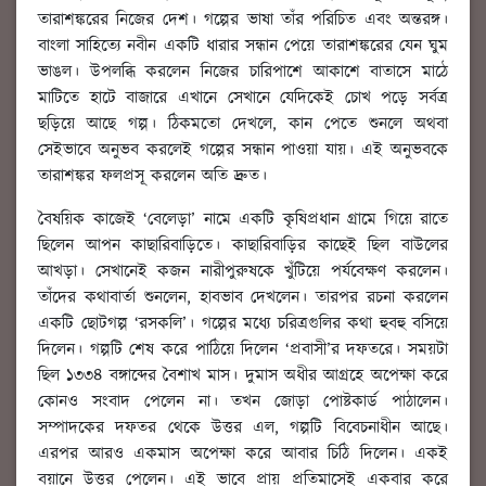
তারাশঙ্করের নিজের দেশ। গল্পের ভাষা তাঁর পরিচিত এবং অন্তরঙ্গ।
বাংলা সাহিত্যে নবীন একটি ধারার সন্ধান পেয়ে তারাশঙ্করের যেন ঘুম
ভাঙল। উপলব্ধি করলেন নিজের চারিপাশে আকাশে বাতাসে মাঠে
মাটিতে হাটে বাজারে এখানে সেখানে যেদিকেই চোখ পড়ে সর্বত্র
ছড়িয়ে আছে গল্প। ঠিকমতো দেখলে, কান পেতে শুনলে অথবা
সেইভাবে অনুভব করলেই গল্পের সন্ধান পাওয়া যায়। এই অনুভবকে
তারাশঙ্কর ফলপ্রসূ করলেন অতি দ্রুত।
বৈষয়িক কাজেই ‘বেলেড়া’ নামে একটি কৃষিপ্রধান গ্রামে গিয়ে রাতে
ছিলেন আপন কাছারিবাড়িতে। কাছারিবাড়ির কাছেই ছিল বাউলের
আখড়া। সেখানেই কজন নারীপুরুষকে খুঁটিয়ে পর্যবেক্ষণ করলেন।
তাঁদের কথাবার্তা শুনলেন, হাবভাব দেখলেন। তারপর রচনা করলেন
একটি ছোটগল্প ‘রসকলি’। গল্পের মধ্যে চরিত্রগুলির কথা হুবহু বসিয়ে
দিলেন। গল্পটি শেষ করে পাঠিয়ে দিলেন ‘প্রবাসী’র দফতরে। সময়টা
ছিল ১৩৩৪ বঙ্গাব্দের বৈশাখ মাস। দুমাস অধীর আগ্রহে অপেক্ষা করে
কোনও সংবাদ পেলেন না। তখন জোড়া পোষ্টকার্ড পাঠালেন।
সম্পাদকের দফতর থেকে উত্তর এল, গল্পটি বিবেচনাধীন আছে।
এরপর আরও একমাস অপেক্ষা করে আবার চিঠি দিলেন। একই
বয়ানে উত্তর পেলেন। এই ভাবে প্রায় প্রতিমাসেই একবার করে