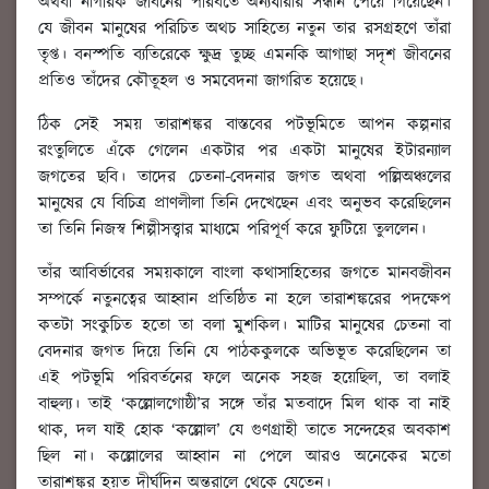
অথবা নাগরিক জীবনের পরিবর্তে অন্যধারার সন্ধান পেয়ে গিয়েছেন।
যে জীবন মানুষের পরিচিত অথচ সাহিত্যে নতুন তার রসগ্রহণে তাঁরা
তৃপ্ত। বনস্পতি ব্যতিরেকে ক্ষুদ্র তুচ্ছ এমনকি আগাছা সদৃশ জীবনের
প্রতিও তাঁদের কৌতূহল ও সমবেদনা জাগরিত হয়েছে।
ঠিক সেই সময় তারাশঙ্কর বাস্তবের পটভূমিতে আপন কল্পনার
রংতুলিতে এঁকে গেলেন একটার পর একটা মানুষের ইটারন্যাল
জগতের ছবি। তাদের চেতনা-বেদনার জগত অথবা পল্লিঅঞ্চলের
মানুষের যে বিচিত্র প্রাণলীলা তিনি দেখেছেন এবং অনুভব করেছিলেন
তা তিনি নিজস্ব শিল্পীসত্ত্বার মাধ্যমে পরিপূর্ণ করে ফুটিয়ে তুললেন।
তাঁর আবির্ভাবের সময়কালে বাংলা কথাসাহিত্যের জগতে মানবজীবন
সম্পর্কে নতুনত্বের আহ্বান প্রতিষ্ঠিত না হলে তারাশঙ্করের পদক্ষেপ
কতটা সংকুচিত হতো তা বলা মুশকিল। মাটির মানুষের চেতনা বা
বেদনার জগত দিয়ে তিনি যে পাঠককুলকে অভিভূত করেছিলেন তা
এই পটভূমি পরিবর্তনের ফলে অনেক সহজ হয়েছিল, তা বলাই
বাহুল্য। তাই ‘কল্লোলগোষ্ঠী’র সঙ্গে তাঁর মতবাদে মিল থাক বা নাই
থাক, দল যাই হোক ‘কল্লোল’ যে গুণগ্রাহী তাতে সন্দেহের অবকাশ
ছিল না। কল্লোলের আহ্বান না পেলে আরও অনেকের মতো
তারাশঙ্কর হয়ত দীর্ঘদিন অন্তরালে থেকে যেতেন।