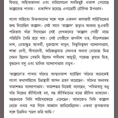
ফিচার, সাহিত্যভাবনা এবং নাট্যালোচনা সবকিছুই প্রকাশ পেয়েছে
কল্লোলের পাতায়। প্রকাশিত হয়েছে এগারোটি মৌলিক উপন্যাস।
বাংলা সাহিত্যে দিকবদলের সঙ্গে সঙ্গে একদল কালজয়ী সাহিত্যিকের
জন্ম দিয়েছিল কল্লোল। সেই সময় ‘কল্লোল’ ছাড়াও অন্যান্য দুএকটি
পত্রিকায় যাঁরা লিখেছেন সেই লেখকদের ‘কল্লোল গোষ্ঠী’ নামে
পরিচিতি তৈরি হয়ে যায়। সেই গোষ্ঠীতে জগদীশ গুপ্ত, দীনেশরঞ্জন
দাশ, প্রেমাঙ্কুর আতর্থী, নুরুন্নেসা খাতুন, বিভূতিভূষণ বন্দ্যোপাধ্যায়,
শান্তা দেবী, সীতাদেবী, অচিন্ত্যকুমার সেনগুপ্ত অথবা প্রেমেন্দ্র মিত্র
যেমন ছিলেন তেমনি ছিলেন সতীনাথ ভাদুড়ী, গজেন্দ্র কুমার মিত্র,
বুদ্ধদেব বসু এবং মানিক বন্দ্যোপাধ্যায় প্রমুখ।
‘কল্লোলে’র পাতায় যাঁদের আত্মপ্রকাশ ঘটেছিল তাঁদের অনেকেই
বাংলা কথাসাহিত্যে চিরস্থায়ী আসন গ্রহণ করেছেন। তাঁদের অন্যতম
তারাশঙ্কর বন্দ্যোপাধ্যায়। তারাশঙ্কর নিজেই বলেছেন, ‘পবিত্রবাবু শুধু
তাঁর নিজের কীর্তিতেই নয়, বহু কীর্তিমানের মধ্যে জীবিত থাকবেন।
বহুজনকে তিনি সাহিত্যক্ষেত্রে এনেছেন। আমাকেও তিনি কল্লোল
থেকে প্রথম পত্র লিখে আহ্বান জানিয়েছিলেন। একথা কৃতজ্ঞতার
সঙ্গে চিরদিন স্মরণ করি আমি।’