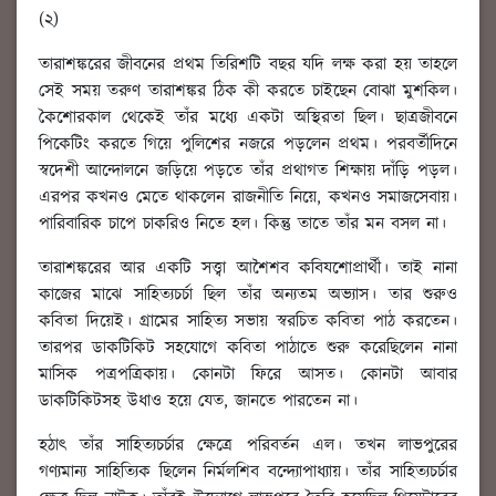
(২)
তারাশঙ্করের জীবনের প্রথম তিরিশটি বছর যদি লক্ষ করা হয় তাহলে
সেই সময় তরুণ তারাশঙ্কর ঠিক কী করতে চাইছেন বোঝা মুশকিল।
কৈশোরকাল থেকেই তাঁর মধ্যে একটা অস্থিরতা ছিল। ছাত্রজীবনে
পিকেটিং করতে গিয়ে পুলিশের নজরে পড়লেন প্রথম। পরবর্তীদিনে
স্বদেশী আন্দোলনে জড়িয়ে পড়তে তাঁর প্রথাগত শিক্ষায় দাঁড়ি পড়ল।
এরপর কখনও মেতে থাকলেন রাজনীতি নিয়ে, কখনও সমাজসেবায়।
পারিবারিক চাপে চাকরিও নিতে হল। কিন্তু তাতে তাঁর মন বসল না।
তারাশঙ্করের আর একটি সত্ত্বা আশৈশব কবিযশোপ্রার্থী। তাই নানা
কাজের মাঝে সাহিত্যচর্চা ছিল তাঁর অন্যতম অভ্যাস। তার শুরুও
কবিতা দিয়েই। গ্রামের সাহিত্য সভায় স্বরচিত কবিতা পাঠ করতেন।
তারপর ডাকটিকিট সহযোগে কবিতা পাঠাতে শুরু করেছিলেন নানা
মাসিক পত্রপত্রিকায়। কোনটা ফিরে আসত। কোনটা আবার
ডাকটিকিটসহ উধাও হয়ে যেত, জানতে পারতেন না।
হঠাৎ তাঁর সাহিত্যচর্চার ক্ষেত্রে পরিবর্তন এল। তখন লাভপুরের
গণ্যমান্য সাহিত্যিক ছিলেন নির্মলশিব বন্দ্যোপাধ্যায়। তাঁর সাহিত্যচর্চার