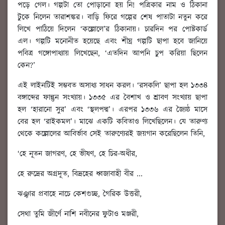
পড়ে গেল। গল্পটা তো পোড়ানো হয় নি! পত্রিকার নাম ও ঠিকানা
টুকে নিলেন তারাশঙ্কর। বাড়ি ফিরে গল্পের শেষ পাতাটা নতুন করে
লিখে পাঠিয়ে দিলেন ‘কল্লোলে’র ঠিকানায়। চারদিন পর পোষ্টকার্ড
এল। গল্পটি মনোনীত হয়েছে এবং শীঘ্র গল্পটি ছাপা হবে জানিয়ে
পবিত্র গঙ্গোপাধ্যায় লিখেছেন, ‘এতদিন আপনি চুপ করিয়া ছিলেন
কেন?’
এই লাইনটিই সম্ভবত অসাধ্য সাধন করল। ‘রসকলি’ ছাপা হল ১৩৩৪
বঙ্গাব্দের ফাল্গুন সংখ্যায়। ১৩৩৫ এর বৈশাখ ও শ্রাবণ সংখ্যায় ছাপা
হল ‘হারানো সুর’ এবং ‘স্থলপদ্ম’। এরপর ১৩৩৬ এর জ্যৈষ্ঠ মাসে
বের হল ‘রাইকমল’। মাঝে একটি কবিতাও লিখেছিলেন। যে তারুণ্য
থেকে কল্লোলের আবির্ভাব সেই তারুণ্যেরই জয়গান করেছিলেন তিনি,
‘হে নূতন জাগরণ, হে ভীষণ, হে চির-অধীর,
হে রুদ্রের অগ্রদূত, বিদ্রহের ধ্বজাবাহী বীর ...
ঝঞ্ঝার প্রবাহে নাচে কেশগুচ্ছ, গৈরিক উত্তরী,
সেথা তুমি জীর্ণে নাশি নবীনের ফুটাও মঞ্জরী,