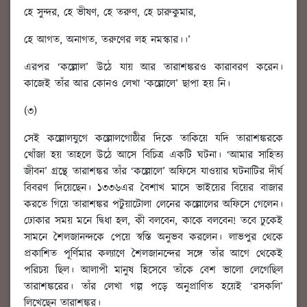
হে সুন্দর, হে ভীষণ, হে তরুণ, হে চারুকুমার,
হে আগত, অনাগত, তরুণের লহ নমস্কার।।’
এরপর ‘কল্লোল’ উঠে যায় আর তারাশঙ্করও কারাবরণ করেন।
কাজেই তাঁর আর কোনও লেখা ‘কল্লোলে’ ছাপা হয় নি।
(৩)
সেই কল্লোলযুগে কল্লোলগোষ্ঠীর দিকে তাকিয়ে যদি তারাশঙ্করকে
খোঁজা হয় তাহলে উঠে আসে বিচিত্র একটি ঘটনা। ‘আমার সাহিত্য
জীবন’ গ্রন্থে তারাশঙ্কর তাঁর ‘কল্লোলে’ অফিসে যাওয়ার ঘটনাটির দীর্ঘ
বিবরণ দিয়েছেন। ১৩৩৬এর বৈশাখ মাসে ভাইয়ের বিয়ের বাজার
করতে গিয়ে তারাশঙ্কর পটুয়াটোলা লেনের কল্লোলের অফিসে গেলেন।
ঢোকার সময় মনে দ্বিধা হল, কী বলবেন, কাকে বলবেন! তবে ঢুকেই
সামনে শৈলজানন্দকে পেয়ে স্বস্তি অনুভব করলেন। লাভপুর থেকে
প্রকাশিত পূর্ণিমার কল্যাণে শৈলজানন্দের সঙ্গে তাঁর আগে থেকেই
পরিচয় ছিল। আলাপী মানুষ হিসেবে তাঁকে বেশ ভালো লেগেছিল
তারাশঙ্করের। তাঁর লেখা গল্প পড়ে অনুপ্রাণিত হয়েই ‘রসকলি’
লিখেছেন তারাশঙ্কর।