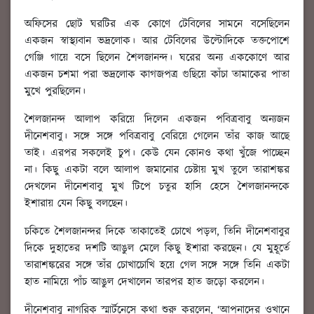
অফিসের ছোট ঘরটির এক কোণে টেবিলের সামনে বসেছিলেন
একজন স্বাস্থ্যবান ভদ্রলোক। আর টেবিলের উল্টোদিকে তক্তপোশে
গেঞ্জি গায়ে বসে ছিলেন শৈলজানন্দ। ঘরের অন্য এককোণে আর
একজন চশমা পরা ভদ্রলোক কাগজপত্র গুছিয়ে কাঁচা তামাকের পাতা
মুখে পুরছিলেন।
শৈলজানন্দ আলাপ করিয়ে দিলেন একজন পবিত্রবাবু অন্যজন
দীনেশবাবু। সঙ্গে সঙ্গে পবিত্রবাবু বেরিয়ে গেলেন তাঁর কাজ আছে
তাই। এরপর সকলেই চুপ। কেউ যেন কোনও কথা খুঁজে পাচ্ছেন
না। কিছু একটা বলে আলাপ জমানোর চেষ্টায় মুখ তুলে তারাশঙ্কর
দেখলেন দীনেশবাবু মুখ টিপে চতুর হাসি হেসে শৈলজানন্দকে
ইশারায় যেন কিছু বলছেন।
চকিতে শৈলজানন্দর দিকে তাকাতেই চোখে পড়ল, তিনি দীনেশবাবুর
দিকে দুহাতের দশটি আঙুল মেলে কিছু ইশারা করছেন। যে মুহূর্তে
তারাশঙ্করের সঙ্গে তাঁর চোখাচোখি হয়ে গেল সঙ্গে সঙ্গে তিনি একটা
হাত নামিয়ে পাঁচ আঙুল দেখালেন তারপর হাত জড়ো করলেন।
দীনেশবাবু নাগরিক স্মার্টনেসে কথা শুরু করলেন, ‘আপনাদের ওখানে