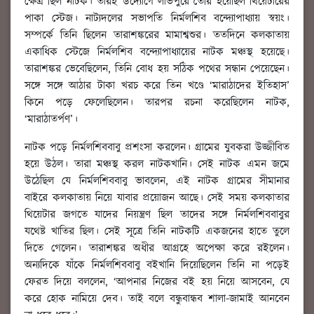
ক্ষেত্র ছিল নাটক। তাঁরই উদ্যোগে লাভপুরে তৈরি হয়েছিল থিয়েটারের
পাকা স্টেজ। নাট্যদলের সভাপতি নির্মলশিব বন্দ্যোপাধ্যায় স্বয়ং।
সম্পর্কে তিনি ছিলেন তারাশঙ্করের মামাশ্বশুর। ততদিনে কলকাতায়
একাধিক স্টেজে নির্মলশিব বন্দ্যোপাধ্যায়ের নাটক মঞ্চস্থ হয়েছে।
তারাশঙ্কর ভেবেছিলেন, তিনি বোধ হয় সঠিক পথের সন্ধান পেয়েছেন।
সঙ্গে সঙ্গে আঠার টাকা খরচ করে তিন খণ্ডে ‘মারাঠাদের ইতিহাস’
কিনে পড়ে ফেলেছিলেন। তারপর রচনা করেছিলেন নাটক,
‘মারাঠাতর্পণ’।
নাটক পড়ে নির্মলশিববাবু প্রশংসা করলেন। গ্রামের যুবকরা উজ্জীবিত
হয়ে উঠল। তারা মঞ্চস্থ করল নাটকখানি। সেই নাটক এমন জমে
উঠেছিল যে নির্মলশিববাবু ভাবলেন, এই নাটক গ্রামের সীমানার
বাইরে কলকাতায় নিয়ে যাবার প্রয়োজন আছে। সেই সময় কলকাতার
থিয়েটার জগতে যাদের নিয়ন্ত্রণ ছিল তাদের সঙ্গে নির্মলশিববাবুর
যথেষ্ট খাতির ছিল। সেই সূত্রে তিনি নাটকটি একজনের হাতে তুলে
দিতে গেলেন। তারাশঙ্কর অধীর আগ্রহে অপেক্ষা করে রইলেন।
অন্যদিকে যাঁকে নির্মলশিববাবু বইখানি দিয়েছিলেন তিনি না পড়েই
ফেরত দিয়ে বললেন, ‘আপনার নিজের বই হয় নিয়ে আসবেন, যে
করে হোক নামিয়ে দেব। তাই বলে বন্ধুবান্ধব শালা-জামাই আনবেন