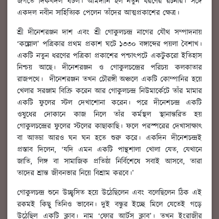
জগতে দিকবদল ঘটল। আমদানি হল নতুন ধরণের রচনার। সঙ্গে
একদল নবীন সাহিত্যিক পেলেন তাঁদের আত্মপ্রকাশের ক্ষেত্র।
শ্রী দীনেশরঞ্জন দাশ এবং শ্রী গোকুলচন্দ্র নাগের যৌথ সম্পাদনায়
‘কল্লোল’ পত্রিকার প্রথম প্রকাশ ঘটে ১৩৩০ বঙ্গাব্দের পয়লা বৈশাখ।
একটি নতুন ধরণের পত্রিকা প্রকাশের পশ্চাৎপটে একটুকরো ইতিহাস
নিশ্চয় আছে। দীনেশরঞ্জন ও গোকুলচন্দ্রের পরিচয় কলকাতার
রাজপথে। দীনেশরঞ্জন তখন চৌরঙ্গী অঞ্চলে একটি কোম্পানির হয়ে
খেলার সরঞ্জাম বিক্রি করেন আর গোকুলচন্দ্র নিউমার্কেটে তাঁর মামার
একটি ফুলের স্টল দেখাশোনা করেন। পরে দীনেশচন্দ্র একটি
ওষুধের দোকানে কাজ নিলে তাঁর কর্মস্থল স্থানান্তরিত হয়
গোকুলচন্দ্রের ফুলের স্টলের কাছাকাছি। ফলে পরস্পরের দেখাসাক্ষাৎ
বা আড্ডা আরও ঘন ঘন হতে শুরু করে। একদিন দীনেশচন্দ্রই
প্রস্তাব দিলেন, ‘যদি এমন একটি পান্থশালা খোলা যেত, যেখানে
জাতি, লিঙ্গ বা সামাজিক প্রতিষ্ঠা নির্বিশেষে সবাই আসবে, তারা
তাদের শ্রান্ত জীবনভার নিয়ে বিশ্রাম করবে।’
গোকুলচন্দ্র শুনে উচ্ছ্বসিত হয়ে উঠেছিলেন এবং বলেছিলেন ঠিক এই
রকমই কিছু তিনিও ভাবেন। দুই বন্ধুর ইচ্ছে মিলে যেতেই গড়ে
উঠেছিল একটি ক্লাব। নাম ‘ফোর আর্টস ক্লাব’। তখন ইংরাজীর