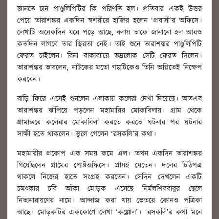
জানতে চান পাণ্ডুলিপিটির কি পরিণতি হল। প্রতিবার একই উত্তর
পেয়ে তারাশঙ্কর একদিন স্বশরীরে হাজির হলেন ‘প্রবাসী’র অফিসে।
লেখাটি অনেকদিন ধরে পড়ে আছে, বলায় তাকে জানানো হল আরও
কতদিন লাগবে তার স্থিরতা নেই। তাই শুনে তারাশঙ্কর পাণ্ডুলিপিটি
ফেরত চাইলেন। বিনা বাক্যব্যায়ে ভদ্রলোক সেটি ফেরত দিলেন।
তারাশঙ্কর ভাবলেন, নাটকের মতো গল্পটিকেও তিনি অগ্নিতেই নিক্ষেপ
করবেন।
বাড়ি ফিরে এসেই শুনলেন এলাকায় কলেরা দেখা দিয়েছে। অতএব
তারাশঙ্কর ঝাঁপিয়ে পড়লেন মহামারির মোকাবিলায়। গ্রাম থেকে
গ্রামান্তরে কলেরার মোকাবিলা করতে করতে ঘটনার পর ঘটনার
সাক্ষী হতে থাকলেন। ভুলে গেলেন ‘রসকলি’র কথা।
মহামারীর প্রকোপ এক সময় কমে এল। তখন একদিন তারাশঙ্কর
গিয়েছিলেন গ্রামের পোষ্টঅফিসে। প্রায়ই যেতেন। দলের চিঠিপত্র
থাকলে নিজের হাতে সংগ্রহ করতেন। সেদিন দেখলেন একটি
চমৎকার চবি আঁকা মোড়ক এসেছে নির্মলশিববাবুর ছেলে
নিত্যনারায়ণের নামে। আন্দাজ করা যায় ভেতরে কোনও পত্রিকা
আছে। মোড়কটির এককোণে লেখা ‘কল্লোল’। ‘রসকলি’র কথা মনে