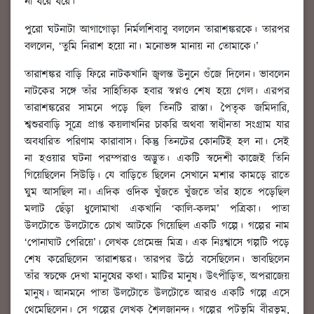
না ধরে ধরে।’
পুরো ঘটনাটা আগাগোড়া নির্মলশিবাবু বললেন তারাশঙ্করকে। তারপর
বললেন, ‘তুমি নিরাশ হয়ো না। মনোভঙ্গ মানায় না তোমাকে।’
তারাশঙ্কর বাড়ি ফিরে নাটকখানি জ্বলন্ত উনুনে গুঁজে দিলেন। ভাবলেন
নাটকের সঙ্গে তাঁর সাহিত্যিক হবার স্বপ্নও শেষ হয়ে গেল। এরপর
তারাশঙ্করের সামনে পড়ে ছিল তিনটি রাস্তা। পৈতৃক জমিদারি,
শ্বশুরবাড়ি সূত্রে প্রাপ্ত কয়লাখনির চাকরি অথবা স্বাধীনতা সংগ্রাম যার
অবধারিত পরিণাম কারাবাস। কিন্তু তিনটের কোনটিই হল না। সেই
না হওয়ার ঘটনা পরম্পরাও অদ্ভুত। একটি স্বদেশী কাজেই তিনি
গিয়েছিলেন সিউড়ি। যে বাড়িতে ছিলেন সেখানে মশার কামড়ে রাতে
ঘুম আসছিল না। এদিক ওদিক খুঁজতে খুঁজতে তাঁর হাতে পড়েছিল
মলাট ছেঁড়া ধুলোমাখা একখানি ‘কালি-কলম’ পত্রিকা। পাতা
উলটোতে উলটোতে চোখ আটকে গিয়েছিল একটি গল্পে। গল্পের নাম
‘পোনাঘাট পেরিয়ে’। লেখক প্রেমেন্দ্র মিত্র। এক নিঃশ্বাসে গল্পটি পড়ে
শেষ করেছিলেন তারাশঙ্কর। তারপর উঠে বসেছিলেন। ভাবছিলেন
তাঁর স্বচক্ষে দেখা মানুষের কথা। মাটির মানুষ। উৎপীড়িত, অপরাজেয়
মানুষ। আনমনে পাতা উলটোতে উলটোতে আরও একটি গল্পে এসে
থেমেছিলেন। সে গল্পের লেখক শৈলজানন্দ। গল্পের পটভূমি বীরভূম,