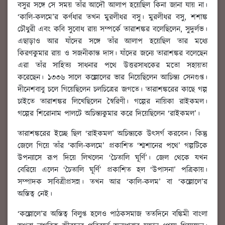
বসুর সঙ্গে সে সময় তাঁর আদৌ আলাপ হয়েছিল কিনা জানা যায় না।
‘কালি-কলমে’র কর্ণধার তখন মুরলীধর বসু। মুরলীধর বসু, শশাঙ্ক
চৌধুরী এবং কবি সুবোধ রায় সম্পর্কে তারাশঙ্কর বলেছিলেন, সুদুর্লভ।
এছাড়াও আর যাঁদের সঙ্গে তাঁর আলাপ হয়েছিল তার মধ্যে
কিরণকুমার রায় ও সজনীকান্ত দাস। যাঁদের জন্যে তারাশঙ্কর বলেছেন
এরা তাঁর সাহিত্য সাধনার পথে উত্তরসাধকের মতো সহায়তা
করেছেন। ১৩৩৬ সালে কল্লোলের ভার নিয়েছিলেন আচিন্ত্য সেনগুপ্ত।
দীনেশবাবু চলে গিয়েছিলেন চলচিত্রের জগতে। তারাশঙ্করের কাছে গল্প
চাইতে তারাশঙ্কর লিখেছিলেন স্বৈরিণী। গল্পের নায়িকা রাইকমল।
গল্পের শিরোনাম পালটে অচিন্ত্যকুমার করে দিয়েছিলেন ‘রাইকমল’।
তারাশঙ্করের ইচ্ছে ছিল ‘রাইকমল’ অচিন্ত্যকে উৎসর্গ করবেন। কিন্তু
জেলে গিয়ে তাঁর ‘কালি-কলমে’ প্রকাশিত ‘শ্মশানের পথে’ গল্পটিকে
উপন্যাসে রূপ দিয়ে লিখলেন ‘চৈতালি ঘূর্ণি’। জেল থেকে যখন
বেরিয়ে এলেন ‘চৈতালি ঘূর্ণি’ প্রকাশিত হল ‘উপাসনা’ পত্রিকায়।
সম্পাদক সাবিত্রীপ্রসন্ন। তখন আর ‘কালি-কলম’ বা ‘কল্লোলে’র
অস্তিত্ব নেই।
‘কল্লোলে’র অস্তিত্ব বিলুপ্ত হলেও পাঠকসমাজ ততদিনে বঙ্কিমী বাংলা