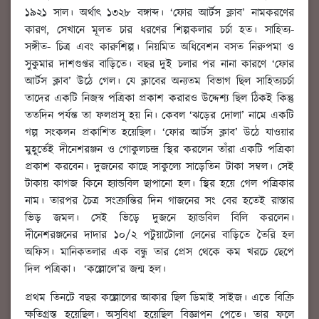
১৯২১ সাল। অর্থাৎ ১৩২৮ বঙ্গাব্দ। ‘ফোর আর্টস ক্লাব’ নামকরণের
কারণ, সেখানে মূলত চার ধরণের শিল্পকলার চর্চা হত। সাহিত্য-
সঙ্গীত- চিত্র এবং কারুশিল্প। নিয়মিত অধিবেশন বসত নিরুপমা ও
সুকুমার দাশগুপ্তর বাড়িতে। বছর দুই চলার পর নানা কারণে ‘ফোর
আর্টস ক্লাব’ উঠে গেল। যে ক্লাবের অন্যতম বিভাগ ছিল সাহিত্যচর্চা
তাদের একটি নিজস্ব পত্রিকা প্রকাশ করারও উদ্দেশ্য ছিল ঠিকই কিন্তু
ততদিন পর্যন্ত তা ফলপ্রসূ হয় নি। কেবল ‘ঝড়ের দোলা’ নামে একটি
গল্প সংকলন প্রকাশিত হয়েছিল। ‘ফোর আর্টস ক্লাব’ উঠে যাওয়ার
মুহূর্তেই দীনেশরঞ্জন ও গোকুলচন্দ্র স্থির করলেন তাঁরা একটি পত্রিকা
প্রকাশ করবেন। দুজনের কাছে সাকুল্যে সাড়েতিন টাকা সম্বল। সেই
টাকায় কাগজ কিনে হ্যান্ডবিল ছাপানো হল। স্থির হয়ে গেল পত্রিকার
নাম। তারপর চৈত্র সংক্রান্তির দিন গাজনের সং বের হতেই রাস্তার
ভিড় জমল। সেই ভিড়ে দুজনে হ্যান্ডবিল বিলি করলেন।
দীনেশরঞ্জনের দাদার ১০/২ পটুয়াটোলা লেনের বাড়িতে তৈরি হল
অফিস। মানিকতলার এক বন্ধু তার প্রেস থেকে কম খরচে ছেপে
দিল পত্রিকা। ‘কল্লোলে’র জন্ম হল।
প্রথম তিনটে বছর কল্লোলের আকার ছিল ডিমাই সাইজ। এতে বিক্রি
ক্ষতিগ্রস্ত হয়েছিল। অসুবিধা হয়েছিল বিজ্ঞাপন পেতে। তার ফলে