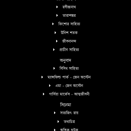
রবীন্দ্রনাথ
তারাশঙ্কর
কিশোর সাহিত্য
উনিশ শতক
জীবনানন্দ
প্রাচীন সাহিত্য
অনুবাদ
বিবিধ সাহিত্য
ম্যান্সফিল্ড পার্ক - জেন অস্টেন
এমা - জেন অস্টেন
গার্সিয়া মার্কেস - আত্মজীবনী
সিনেমা
সত্যজিৎ রায়
তথ্যচিত্র
ঋত্বিক ঘটক