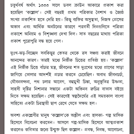
চতুর্থবর্ষ অর্থাৎ ১৩৩৩ সালে ডবল ক্রাউন আকারে প্রকাশ করা
হয়েছিল ‘কল্লোল’। সেই বছরই প্রথম পত্রিকার বৈশাখ ও জ্যৈষ্ঠ
সংখ্যা প্রকাশিত হতে দেরি হয়। কিছু ব্যক্তির অসুস্থতা, নিজস্ব প্রেসের
অভাব এবং আর্থিক অনটনের কারণে পরবর্তী দিনগুলিতে পত্রিকা
প্রকাশে অনিয়ম ও বিশৃঙ্খলা দেখা দিল। সাত বছরের মাথায় পত্রিকা
প্রকাশ পুরোপুরি বন্ধ হয়ে গেল।
দুঃখ-ঝড়-বিচ্ছেদ সবকিছুর ভেতর থেকে রস সঞ্চয় করাই জীবনে
আনন্দের কারণ। তারই মধ্যে নির্ভীক চিত্তের প্রতিষ্ঠা হয়। ‘কল্লোল’
এই নির্ভীক চিত্তে বাঁচার মন্ত্র, জীবনের শত দুঃখের মধ্যে প্রাণের সাড়া
জাগিয়ে তোলার আদর্শই প্রচার করতে চেয়েছিল। অবাধ জীবনচর্চা,
যৌবনবন্দনা, পথ চলার আবেগ, বহুমুখী চিন্তা, অনুভূতির উষ্ণতা,
সাহসী দৃষ্টির নিশানার সন্ধানে একটা অভিনব রুচির বাতাস বইয়ে
দিতে সক্ষম হয়েছিল। সেই কারণেই স্বল্পদৈর্ঘের এই সময়কাল বাংলা
সাহিত্যে একটা চিরস্থায়ী ছাপ রেখে যেতে সক্ষম হল।
অবশ্য একশ্রেণীর মানুষ ‘কল্লোল’কে অশ্লীল এবং হালকা- গল্প মাসিক
হিসেবে বিবেচনা করতেন। আসলে গল্প-মাসিক হিসেবে আত্মপ্রকাশ
করলেও কবিতার জন্যে উন্মুক্ত ছিল কল্লোল। প্রবন্ধ, নিবন্ধ, আলোচনা,