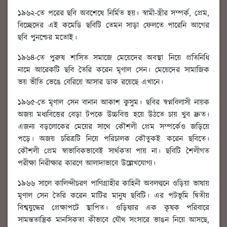
১৯৬২-তে পরের ছবি অবশেষে নির্মিত হয়। স্বামী-স্ত্রীর সম্পর্ক, প্রেম,
বিচ্ছেদের এই কমেডি ছবিটি তেমন সাড়া ফেলতে পারেনি আগের
ছবি পুনশ্চের মতোই।
১৯৬৪-তে পুরুষ শাসিত সমাজে মেয়েদের অবস্থা নিয়ে প্রতিনিধি
নামে আরেকটি ছবি তৈরি করেন মৃণাল সেন। মেয়েদের সামাজিক
ভয় ভীতি ভেঙে বেরিয়ে আসার ডাক রয়েছে এখানে।
১৯৬৫-তে মৃণাল সেন বানান আকাশ কুসুম। ছবির স্বপ্নবিলাসী নায়ক
অজয় মধ্যবিত্তের বেড়া টপকে উচ্চবিত্ত হয়ে উঠতে চায় খুব দ্রুত।
এজন্য বড়লোকের মেয়ের সাথে কৌশলী প্রেম সম্পর্কেও জড়িয়ে
পড়ে। অজয় চরিত্রটি নিয়ে পরিচালক কৌতুকই করেন ছবিতে।
কৌশলী প্রেম স্বাভাবিকভাবেই সার্থকতা পায় না। ছবিটি শৈলীগত
পরীক্ষা নিরীক্ষার কারণে আলাদাভাবে উল্লেখযোগ্য।
১৯৬৬ সালে কালিন্দীচরণ পাণিগ্রাহীর কাহিনী অবলল্বনে ওড়িয়া ভাষায়
মৃণাল সেন তৈরি করেন মাটির মানুষ ছবিটি। এর পটভূমি দ্বিতীয়
বিশ্বযুদ্ধের প্রেক্ষাপটে স্থাপিত। ওড়িষ্যার এক কৃষক পরিবারে
সামন্ততান্ত্রিক মানসিকতা কীভাবে যৌথ সংসারে ভাঙন নিয়ে আসছে,