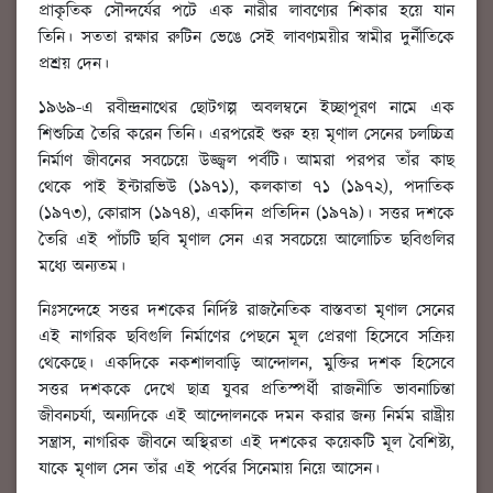
প্রাকৃতিক সৌন্দর্যের পটে এক নারীর লাবণ্যের শিকার হয়ে যান
তিনি। সততা রক্ষার রুটিন ভেঙে সেই লাবণ্যময়ীর স্বামীর দুর্নীতিকে
প্রশ্রয় দেন।
১৯৬৯-এ রবীন্দ্রনাথের ছোটগল্প অবলম্বনে ইচ্ছাপূরণ নামে এক
শিশুচিত্র তৈরি করেন তিনি। এরপরেই শুরু হয় মৃণাল সেনের চলচ্চিত্র
নির্মাণ জীবনের সবচেয়ে উজ্জ্বল পর্বটি। আমরা পরপর তাঁর কাছ
থেকে পাই ইন্টারভিউ (১৯৭১), কলকাতা ৭১ (১৯৭২), পদাতিক
(১৯৭৩), কোরাস (১৯৭৪), একদিন প্রতিদিন (১৯৭৯)। সত্তর দশকে
তৈরি এই পাঁচটি ছবি মৃণাল সেন এর সবচেয়ে আলোচিত ছবিগুলির
মধ্যে অন্যতম।
নিঃসন্দেহে সত্তর দশকের নির্দিষ্ট রাজনৈতিক বাস্তবতা মৃণাল সেনের
এই নাগরিক ছবিগুলি নির্মাণের পেছনে মূল প্রেরণা হিসেবে সক্রিয়
থেকেছে। একদিকে নকশালবাড়ি আন্দোলন, মুক্তির দশক হিসেবে
সত্তর দশককে দেখে ছাত্র যুবর প্রতিস্পর্ধী রাজনীতি ভাবনাচিন্তা
জীবনচর্যা, অন্যদিকে এই আন্দোলনকে দমন করার জন্য নির্মম রাষ্ট্রীয়
সন্ত্রাস, নাগরিক জীবনে অস্থিরতা এই দশকের কয়েকটি মূল বৈশিষ্ট্য,
যাকে মৃণাল সেন তাঁর এই পর্বের সিনেমায় নিয়ে আসেন।