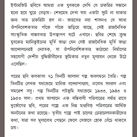
ইন্টারভিউ ছবিতে আমরা এক যুবককে দেখি যে চাকরির সন্ধানে
হন্যে হয়ে ঘুরে বেড়ায়। শেষমেষ দেখা যায় একটা স্যুট না থাকার
জন্য তার চাকরিটা হল না। ভারতের নয়া শাসনও যে আধা
ঔপনিবেশকতার পাঁকে পাঁকে জড়িয়ে আছে, সেই রাজনৈতিক
সাংস্কৃতিক বাস্তবতার উপস্থাপণ ঘটে এখানে। ছবির শেষে ক্রুদ্ধ
যুবকের ম্যানিকুইনের মূর্তি ভাঙা যেন সেই রাজনৈতিক মূর্তি ভাঙা
আন্দোলনেরই দ্যোতক, যা ঔপনিবেশিকতার কাঠামো নির্মাণের
সহযোগী দেশীয় বুদ্ধিজীবীদের ভূমিকার নতুন মূল্যায়ন থেকে উঠে
এসেছিল।
পরের ছবি কলকাতা ৭১ তিনটি আলাদা গল্প অবলম্বনে তৈরি। গল্প
তিনটির লেখক যথাক্রমে মানিক বন্দ্যোপাধ্যায়, প্রবোধ সান্যাল এবং
সমরেশ বসু। গল্প তিনটির পটভূমি যথাক্রমে ১৯৩৩, ১৯৪৩ ও
১৯৫৩ সাল। প্রথম আখ্যানে এক বস্তিবাসী পরিবারের বর্ষার রাতে
দুর্ভোগের ছবি, পরের গল্পে এক নিম্ন মধ্যবিত্ত পরিবারের আর্থিক
অনটনের কথা রয়েছে। তৃতীয় গল্পে পাই চালের চোরাচালানকারীদের
কথা, যারা সব মূল্যবোধ পেছনে ফেলে যেভাবে হোক বেঁচে থাকতে
চায়।