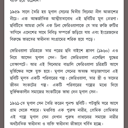
ব্যক্তি হয়ে ওঠেননি।
১৯৫৯ সালে তৈরি হয় মৃণাল সেনের দ্বিতীয় সিনেমা নীল আকাশের
নীচে। এক আন্তর্জাতিক আত্মীয়তাবোধ এই ছবিটির মূল প্রেরণা।
ছবিটিতে আমরা দেখি এক চিনা ফেরিওয়ালাকে যে তার রুজি রুটির
তাগিদে এদেশের সাথে নিবিড় সম্পর্কে জড়িয়ে যায় এবং ইংরেজদের
বিরুদ্ধে ভারতের স্বাধীনতা সংগ্রামের শরিক হয়ে পড়ে।
ফেরিওয়ালা চরিত্রকে তার পরের ছবি বাইশে শ্রাবণ (১৯৬০) এও
নিয়ে আসেন মৃণাল সেন। চিনা ফেরিওয়ালা এসেছিল যুদ্ধের
প্রেক্ষাপটে। আর এই সিনেমার বাঙালি ফেরিওয়ালা চরিত্রটি আসে
দুর্ভিক্ষের সঙ্গে যুক্ত হয়ে। মৃণাল সেনের অত্যন্ত সাড়াজাগানো এই
ছবিটি মূলত একটি পরিবারের গল্প। ফেরিওয়ালা, তার স্ত্রী ও তাদের
জীবন সংকটের গল্প। একটি পরিবারের গল্পের মধ্যে দিয়ে
দুর্ভিক্ষকালীন সমাজের সংকটিকে ভাষা দেন মৃণাল সেন।
১৯৬১-তে মৃণাল সেন তৈরি করেন পুনশ্চ ছবিটি। পটভূমি সরে আসে
গ্রাম থেকে শহরে। মধ্যবিত্ত এক পুরুষ নারীর, প্রেমিক প্রেমিকার
এই গল্পে মৃণাল সেন দেখান পুরুষ প্রাধান্যের সমাজে নারীর
অর্থনৈতিক স্বাধীনতা ও ব্যক্তি স্বাধীনতা কীভাবে খর্বিত হচ্ছে।