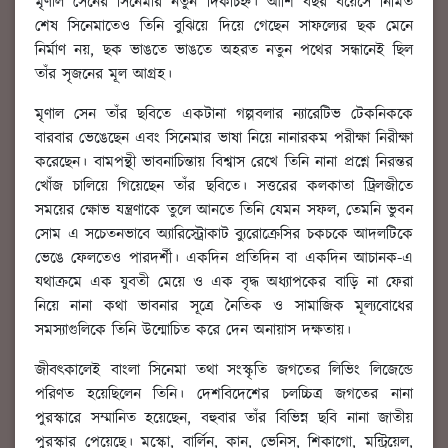
মৃণাল সেনের সিনেমার নতুন দিকচিহ্ন। আশি বছর বয়েসে নির্মিত
শেষ সিনেমাতেও তিনি বুঝিয়ে দিয়ে গেছেন সাফল্যের ছক মেনে
নির্মাণ নয়, ছক ভাঙতে ভাঙতে অহরত নতুন পথের সন্ধানেই ছিল
তাঁর সৃজনের মূল আগ্রহ।
মৃণাল সেন তাঁর ছবিতে একটানা গল্পবলার ন্যারেটিভ টেকনিককে
বারবার ভেঙেছেন এবং সিনেমার ভাষা নিয়ে নানারকম পরীক্ষা নিরীক্ষা
করেছেন। বামপন্থী ভাবনাচিন্তায় বিশ্বাস রেখে তিনি নানা প্রশ্নে নিরন্তর
খোঁজ চালিয়ে গিয়েছেন তাঁর ছবিতে। সত্তরের কলকাতা ট্রিলজীতে
সময়ের ক্ষোভ যন্ত্রণাকে তুলে আনতে তিনি যেমন সফল, তেমনি ভুবন
সোম এ সচেতনভাবে অ্যারিস্ট্রোকাট ব্যুরোক্রেসির চকচকে আদলটিকে
ভেঙে ফেলতেও পারদর্শী। একদিন প্রতিদিন বা একদিন আচানক-এ
যথাক্রমে এক যুবতী মেয়ে ও এক বৃদ্ধ অধ্যাপকের বাড়ি না ফেরা
নিয়ে নানা কথা ভাবনার সূত্রে নৈতিক ও সামাজিক মূল্যবোধের
সমস্যাগুলিকে তিনি উন্মোচিত করে দেন অনায়াস দক্ষতায়।
জীবৎকালেই বাংলা সিনেমা তথা সংস্কৃতি জগতের লিভিং লিজেন্ডে
পরিণত হয়েছিলেন তিনি। দেশবিদেশের চলচ্চিত্র জগতের নানা
পুরস্কারে সম্মানিত হয়েছেন, বহুবার তাঁর বিভিন্ন ছবি নানা জাতীয়
পুরস্কার পেয়েছে। মস্কো, বার্লিন, কান, ভেনিস, শিকাগো, মন্ট্রিয়েল,