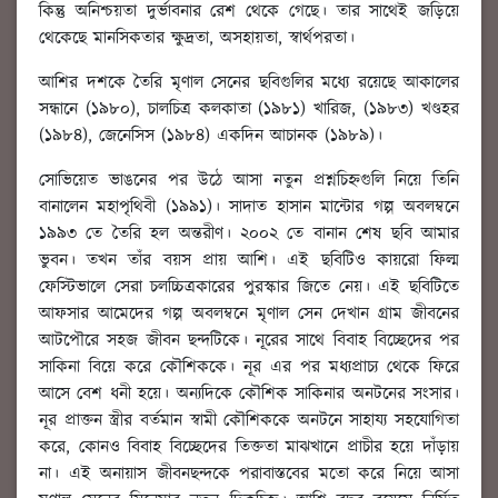
কিন্তু অনিশ্চয়তা দুর্ভাবনার রেশ থেকে গেছে। তার সাথেই জড়িয়ে
থেকেছে মানসিকতার ক্ষুদ্রতা, অসহায়তা, স্বার্থপরতা।
আশির দশকে তৈরি মৃণাল সেনের ছবিগুলির মধ্যে রয়েছে আকালের
সন্ধানে (১৯৮০), চালচিত্র কলকাতা (১৯৮১) খারিজ, (১৯৮৩) খণ্ডহর
(১৯৮৪), জেনেসিস (১৯৮৪) একদিন আচানক (১৯৮৯)।
সোভিয়েত ভাঙনের পর উঠে আসা নতুন প্রশ্নচিহ্নগুলি নিয়ে তিনি
বানালেন মহাপৃথিবী (১৯৯১)। সাদাত হাসান মান্টোর গল্প অবলম্বনে
১৯৯৩ তে তৈরি হল অন্তরীণ। ২০০২ তে বানান শেষ ছবি আমার
ভুবন। তখন তাঁর বয়স প্রায় আশি। এই ছবিটিও কায়রো ফিল্ম
ফেস্টিভালে সেরা চলচ্চিত্রকারের পুরস্কার জিতে নেয়। এই ছবিটিতে
আফসার আমেদের গল্প অবলম্বনে মৃণাল সেন দেখান গ্রাম জীবনের
আটপৌরে সহজ জীবন ছন্দটিকে। নূরের সাথে বিবাহ বিচ্ছেদের পর
সাকিনা বিয়ে করে কৌশিককে। নূর এর পর মধ্যপ্রাচ্য থেকে ফিরে
আসে বেশ ধনী হয়ে। অন্যদিকে কৌশিক সাকিনার অনটনের সংসার।
নূর প্রাক্তন স্ত্রীর বর্তমান স্বামী কৌশিককে অনটনে সাহায্য সহযোগিতা
করে, কোনও বিবাহ বিচ্ছেদের তিক্ততা মাঝখানে প্রাচীর হয়ে দাঁড়ায়
না। এই অনায়াস জীবনছন্দকে পরাবাস্তবের মতো করে নিয়ে আসা