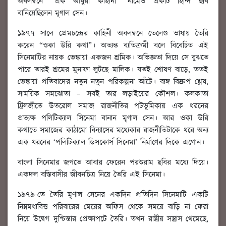
অবলম্বনে “এক আধুরী কাহানী” নামেও একটি হিন্দি ছবি
বানিয়েছিলেন মৃণাল সেন।
১৯৭৭ সালে প্রেমচন্দ্রের কাহিনী অবলম্বনে তেলেগু ভাষায় তৈরি
করেন “ওকা উরি কথা”। অত্যন্ত ব্যতিক্রমী বলে বিবেচিত এই
সিনেমাটির নায়ক ভেঙ্কায়া একজন শ্রমিক। অভিজ্ঞতা দিয়ে সে বুঝতে
পারে তারই শ্রমের মুনাফা লুটছে মালিক। যতই শোষণ বাড়ে, ততই
ভেঙ্কায়া প্রতিবাদের নতুন নতুন পরিকল্পনা আঁটে। ব্যঙ্গ বিদ্রুপ শ্লেষ,
সাময়িক সমঝোতা – সবই তার লড়াইয়ের কৌশল। কলকাতা
ট্রিলজীতে উতরোল সমাজ রাজনীতির পটভূমিকায় এক ধরনের
প্রত্যক্ষ পলিটিক্যাল সিনেমা বানান মৃণাল সেন। আর ওকা উরি
কথাতে সমাজের কাঠামো বিন্যাসের মধ্যেকার রাজনীতিটাকে ধরে অন্য
এক ধরনের ‘পলিটিক্যাল ডিসকোর্স সিনেমা’ নির্মাণের দিকে এগোন।
বাংলা সিনেমার জগতে আবার ফেরেন পরশুরাম ছবির মধ্যে দিয়ে।
একদল বস্তিবাসীর জীবনচিত্র নিয়ে তৈরি এই সিনেমা।
১৯৭৯-তে তৈরি মৃণাল সেনের একদিন প্রতিদিন সিনেমাটি একটি
নিম্নমধ্যবিত্ত পরিবারের মেয়ের অফিস থেকে সময়ে বাড়ি না ফেরা
নিয়ে উদ্বেগ দুশ্চিন্তার প্রেক্ষাপটে তৈরি। তখন রাষ্ট্রীয় সন্ত্রাস থেমেছে,