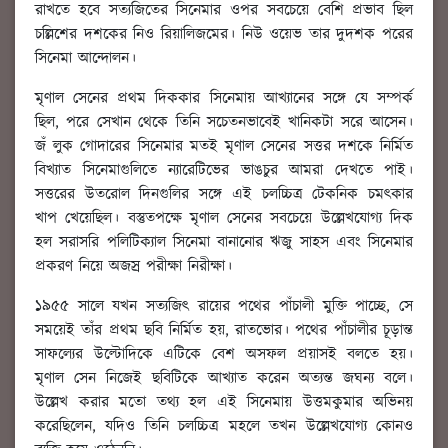
রাখতে হবে সত্যজিতের সিনেমার ওপর সবচেয়ে বেশি প্রভাব ছিল
চল্লিশের দশকের নিও রিয়ালিজমের। নিউ ওয়েভ তার দুদশক পরের
সিনেমা আন্দোলন।
মৃণাল সেনের প্রথম দিককার সিনেমায় আখ্যানের সঙ্গে যে সম্পর্ক
ছিল, পরে সেখান থেকে তিনি সচেতনভাবেই খানিকটা সরে আসেন।
জঁ লুক গোদারের সিনেমার মতই মৃণাল সেনের সত্তর দশকে নির্মিত
বিখ্যাত সিনেমাগুলিতে ন্যারেটিভের ভাঙচুর আমরা দেখতে পাই।
সত্তরের উতরোল দিনগুলির সঙ্গে এই চলচ্চিত্র টেকনিক চমৎকার
খাপ খেয়েছিল। বস্তুতপক্ষে মৃণাল সেনের সবচেয়ে উল্লেখযোগ্য দিক
হল সরাসরি পলিটিক্যাল সিনেমা বানানোর ঋজু সাহস এবং সিনেমার
প্রকরণ নিয়ে অজস্র পরীক্ষা নিরীক্ষা।
১৯৫৫ সালে যখন সত্যজিৎ রায়ের পথের পাঁচালী মুক্তি পাচ্ছে, সে
সময়েই তাঁর প্রথম ছবি নির্মিত হয়, রাতভোর। পথের পাঁচালীর চূড়ান্ত
সাফল্যের উল্টোদিকে এটিকে বেশ অসফল প্রয়াসই বলতে হয়।
মৃণাল সেন নিজেই ছবিটিকে আখ্যাত করেন অত্যন্ত জঘন্য বলে।
উল্লেখ করার মতো তথ্য হল এই সিনেমায় উত্তমকুমার অভিনয়
করেছিলেন, যদিও তিনি চলচ্চিত্র মহলে তখন উল্লেখযোগ্য কোনও