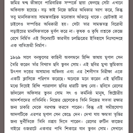
জমির দ্বন্দ্ব কীভাবে পারিবারিক সম্পর্কে ছায়া ফেলছে সেটা এখানে
অভিব্যক্ত হয়েছে। বড় ভাই নিজে জমির অধিকার ত্যাগ করে, কিন্তু
তবু মানসিকতায় সামন্ততান্ত্রিক মনোভাব আঁকড়ে থাকে। ছোটভাই না
চাইলেও সম্পত্তির অধিকারী হয়। সেটা তার সামন্ততন্ত্র বিরোধী
লড়াইয়ের মানসিকতাকে দুর্বল করে না। কৃষক ও কৃষি প্রশ্নকে কেন্দ্রে
রেখে নির্মিত এই সিনেমাটি ভারতীয় চলচ্চিত্রের ইতিহাসে নিঃসন্দেহে
এক ব্যতিক্রমী নির্মাণ।
১৯৬৯ সালে বনফুলের কাহিনী অবলম্বনে হিন্দি ভাষায় মৃণাল সেন
তৈরি করেন তাঁর বিখ্যাত ছবি ভুবন সোম। এই ছবির মুখ্য ভূমিকায়
উৎপল দত্তের অসামান্য অভিনয় এবং এর শৈলীগত নিরীক্ষা একে
একটি ক্লাসিকে পরিণত করেছে। অনেকে মনে করেন এই ছবিটির
মধ্যে দিয়েই হিন্দি প্যারালাল ছবির ধারাটি জন্ম নেয়। ছবিতে রেলের
জাঁদরেল অফিসার ভুবন সোম সৎ ও কর্মনিষ্ঠ মানুষ, ভিক্টোরীয়
আদর্শবাদের প্রতিনিধি। নিজের ছেলেকেও তিনি নিজের সততা রক্ষার
জন্য চাকরি থেকে বরখাস্ত করতে পারেন। কিন্তু এই সমীহযোগ্য
আদলটিকে এরপর মৃণাল সেন ভেঙে দেন। দেখা যায় ক্ষমতা তৃপ্তির
জন্য দুর্নীতিকে তিনি প্রশ্রয় দিতে পারেন। রেলের রুটিন কাজের
বাইরে গুজরাটে একবার পাখি শিকারে যান ভুবন সোম। সেখানে