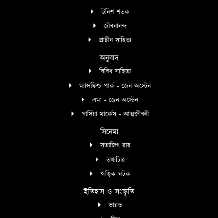
উনিশ শতক
জীবনানন্দ
প্রাচীন সাহিত্য
অনুবাদ
বিবিধ সাহিত্য
ম্যান্সফিল্ড পার্ক - জেন অস্টেন
এমা - জেন অস্টেন
গার্সিয়া মার্কেস - আত্মজীবনী
সিনেমা
সত্যজিৎ রায়
তথ্যচিত্র
ঋত্বিক ঘটক
ইতিহাস ও সংস্কৃতি
ভারত