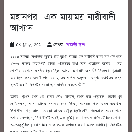
মহানগর- এক মায়াময় নারীবাদী
আখ্যান
05 May, 2021
লেখক:
শতাব্দী দাশ
২০১৬ সালের 'লিপস্টিক আন্ডার মাই বুরখা' নামের এক নারীবাদী ছবির নামখানি শুনে
১৯৬৩ সালের 'মহানগর' ছবির পোস্টারের কথা মনে পড়েছিল আমার। সেই
পোস্টার, যেখানে মাধবীর দ্বিধান্বিত আয়ত চোখদুটি অনির্দিষ্টে নিবদ্ধ। থুতনিটা
ধরে ছিল অন্য একটি হাত, যে হাতের মালিক অদৃশ্য। অদৃশ্য ব্যক্তির অন্য
হাতটি একটি লিপস্টিক বোলাচ্ছিল মাধবীর লজ্জিত ঠোঁটে৷
আবার, প্রথম যখন ওই ছবিটি দেখি টিভিতে, তখন মনে পড়েছিল, আমার খুব
ছোটবেলায়, মানে আশির দশকের শেষ দিকে, মায়েরও ছিল অমন একখানা
লিপস্টিক, গাঢ় লাল। নবোঢ়া মায়ের যেটুকু ছিটেফোঁটা গেরস্তালি মায়ের গায়ে
তখনও লেগেছিল, লিপস্টিকটি তারই এক কুচি। সে থাকত ড্রেসিং টেবিলের গোপন
অন্তঃকুঠুরিতে। বেশি দিন মাকে তাকে ওষ্ঠাধরে ধারণ করতে দেখিনি। লিপস্টিক
পরা ভদ্রবধূজনোচিত ছিল না সেকালে।