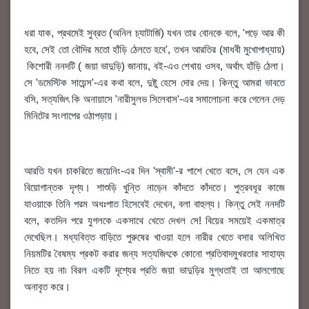
ধরা যাক, প্রথমেই সুব্রত (অনিল চ্যাটার্জি) যখন তার বোনকে বলে, 'পড়ে আর কী
হবে, সেই তো বৌদির মতো হাঁড়ি ঠেলতে হবে', তখন আরতির (মাধবী মুখোপাধ্যায়)
কিশোরী ননদটি ( জয়া ভাদুড়ি) জানায়, বই-এও শেখায় ওসব, অর্থাৎ হাঁড়ি ঠেলা।
সে 'ডমেস্টিক সায়েন্স'-এর কথা বলে, দুষ্টু হেসে দোর দেয়। কিন্তু আমরা ভাবতে
বসি, সত্যজিৎ কি অনায়াসে 'নারীসুলভ সিলেবাস'-এর সমালোচনা করে গেলেন দেড়
মিনিটের সংলাপের ওঠাপড়ায়।
আরতি যখন চাকরিতে জয়েনিং-এর দিন 'স্বামী'-র পাশে খেতে বসে, সে যেন এক
বিয়োগান্তক দৃশ্য। শাশুড়ি খুন্তি নাড়েন কাঁদতে কাঁদতে। পুত্রবধূর কাজে
যাওয়াকে তিনি পরম অধঃপাত হিসেবেই দেখেন, বলা বাহুল্য। কিন্তু সেই ননদটি
বলে, কতদিন পরে যুগলকে একসাথে খেতে দেখল সে! বিয়ের সময়েই একমাত্র
দেখেছিল। মধ্যবিত্ত বাড়িতে পুরুষের খাওয়া হলে নারীর খেতে বসার অলিখিত
নিয়মটির বৈষম্য প্রকট করার জন্য সত্যজিৎকে কোনো প্রতিবাদমুখরতার সাহায্য
নিতে হয় না৷ বিরল একটি দৃশ্যের প্রতি জয়া ভাদুড়ির মুগ্ধতাই তা আলগোছে
অনাবৃত করে।