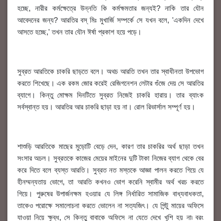
হচ্ছে, নারীর কর্মক্ষেত্রে উন্নতি কি কর্মক্ষমতার জন্যই? নাকি তার যৌন
আবেদনের জন্য? আরতির বস্ মিঃ মুখার্জি সম্পর্কে সে যখন বলে, 'একদিন দেখে
আসতে হচ্ছে,' তখন তার যৌন ঈর্ষা প্রকাশ হয়ে পড়ে।
সুব্রত আরতিকে চাকরি ছাড়তে বলে। অথচ আরতি তখন তার স্বাধীনতা উপভোগ
করতে শিখেছে। এক রকম জোর করেই রেজিগনেশন লেটার গুঁজে দেয় সে আরতির
ব্যাগে। কিন্তু মোক্ষম দিনটিতে সুব্রত নিজেই চাকরি হারায়। তার ব্যাংক
সর্বস্বান্ত হয়। আরতির আর চাকরি ছাড়া হয় না। রোল রিভার্সাল সম্পূর্ণ হয়।
শাশুড়ি আরতিকে মাছের মুড়োটি বেড়ে দেন, কারণ তার চাকরির অর্থ ছাড়া তখন
সংসার অচল। সুব্রতকে কাজের মেয়ের মাইনের দুটি টাকা নিজের ব্যাগ থেকে বের
করে দিতে বলে ব্যস্ত আরতি। সুব্রত নত মস্তকে আজ্ঞা পালন করতে গিয়ে যে
হীনম্মন্যতায় ভোগে, তা আরতি কখনও ভোগ করেনি স্বামীর অর্থ খরচ করতে
গিয়ে। পুরুষের উপার্জনক্ষম হওয়ার যে লিঙ্গ নির্ধারিত সামাজিক বাধ্যবাধকতা,
তাকেও পরোক্ষে সমালোচনা করতে ভোলেন না সত্যজিৎ। যে পিন্টু মায়ের অফিসে
যাওয়া নিয়ে ক্ষুব্ধ, সে কিন্তু বাবাকে অফিসে না যেতে দেখে খুশি হয় না৷ বরং