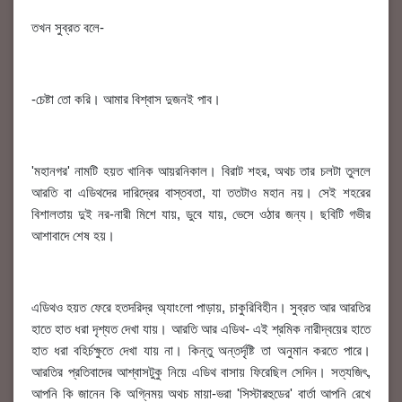
তখন সুব্রত বলে-
-চেষ্টা তো করি। আমার বিশ্বাস দুজনই পাব।
'মহানগর' নামটি হয়ত খানিক আয়রনিকাল। বিরাট শহর, অথচ তার চলটা তুললে
আরতি বা এডিথদের দারিদ্রের বাস্তবতা, যা ততটাও মহান নয়। সেই শহরের
বিশালতায় দুই নর-নারী মিশে যায়, ডুবে যায়, ভেসে ওঠার জন্য। ছবিটি গভীর
আশাবাদে শেষ হয়।
এডিথও হয়ত ফেরে হতদরিদ্র অ্যাংলো পাড়ায়, চাকুরিবিহীন। সুব্রত আর আরতির
হাতে হাত ধরা দৃশ্যত দেখা যায়। আরতি আর এডিথ- এই শ্রমিক নারীদ্বয়ের হাতে
হাত ধরা বহির্চক্ষুতে দেখা যায় না। কিন্তু অন্তর্দৃষ্টি তা অনুমান করতে পারে।
আরতির প্রতিবাদের আশ্বাসটুকু নিয়ে এডিথ বাসায় ফিরেছিল সেদিন। সত্যজিৎ,
আপনি কি জানেন কি অগ্নিময় অথচ মায়া-ভরা 'সিস্টারহুডের' বার্তা আপনি রেখে