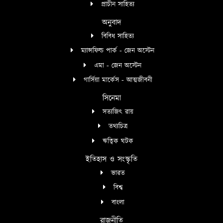
প্রাচীন সাহিত্য
অনুবাদ
বিবিধ সাহিত্য
ম্যান্সফিল্ড পার্ক - জেন অস্টেন
এমা - জেন অস্টেন
গার্সিয়া মার্কেস - আত্মজীবনী
সিনেমা
সত্যজিৎ রায়
তথ্যচিত্র
ঋত্বিক ঘটক
ইতিহাস ও সংস্কৃতি
ভারত
বিশ্ব
বাংলা
রাজনীতি