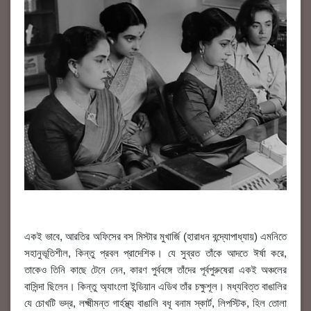
একই ভাবে, আরতির অফিসের বস মিস্টার মুখার্জি (হারাধন বন্দ্যোপাধ্যায়) এমনিতে
সহানুভূতিশীল, কিন্তু প্রবল প্রাদেশিক। যে সুব্রত তাঁকে আদতে ঈর্ষা করে,
তাকেও তিনি কাছে টেনে নেন, কারণ পুর্ববঙ্গে তাঁদের পূর্বপুরুষেরা একই অঞ্চলের
বাসিন্দা ছিলেন। কিন্তু অ্যাংলো ইন্ডিয়ান এডিথ তাঁর চক্ষুশূল। মধ্যবিত্ত বাঙালির
যে চোখটি ভদ্র, লক্ষ্মীমন্ত গার্হস্থ্য বাঙালি বধূ বনাম স্কার্ট, লিপস্টিক, হিল তোলা