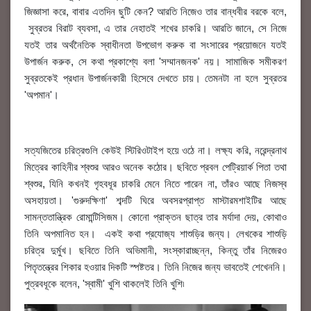
জিজ্ঞাসা করে, বাবার এতদিন ছুটি কেন? আরতি নিজেও তার বান্ধবীর বরকে বলে,
সুব্রতর বিরাট ব্যবসা, এ তার নেহাতই শখের চাকরি। আরতি জানে, সে নিজে
যতই তার অর্থনৈতিক স্বাধীনতা উপভোগ করুক বা সংসারের প্রয়োজনে যতই
উপার্জন করুক, সে কথা প্রকাশ্যে বলা 'সম্মানজনক' নয়। সামাজিক সমীকরণ
সুব্রতকেই প্রধান উপার্জনকারী হিসেবে দেখতে চায়। তেমনটা না হলে সুব্রতর
'অপমান'।
সত্যজিতের চরিত্রগুলি কেউই স্টিরিওটাইপ হয়ে ওঠে না। লক্ষ্য করি, নরেন্দ্রনাথ
মিত্রের কাহিনীর শ্বশুর আরও অনেক কঠোর। ছবিতে প্রবল পেট্রিয়ার্ক পিতা তথা
শ্বশুর, যিনি কখনই গৃহবধূর চাকরি মেনে নিতে পারেন না, তাঁরও আছে নিজস্ব
অসহায়তা। 'গুরুদক্ষিণা' শব্দটি ঘিরে অবসরপ্রাপ্ত মাস্টারমশাইটির আছে
সামন্ততান্ত্রিক রোমান্টিসিজম। কোনো প্রাক্তন ছাত্র তার মর্যাদা দেয়, কোথাও
তিনি অপমানিত হন। একই কথা প্রযোজ্য শাশুড়ির জন্য। লেখকের শাশুড়ি
চরিত্র দুর্মুখ। ছবিতে তিনি অভিমানী, সংস্কারাচ্ছন্ন, কিন্তু তাঁর নিজেরও
পিতৃতন্ত্রের শিকার হওয়ার দিকটি স্পষ্টতর। তিনি নিজের জন্য ভাবতেই শেখেননি।
পুত্রবধূকে বলেন, 'স্বামী' খুশি থাকলেই তিনি খুশি৷