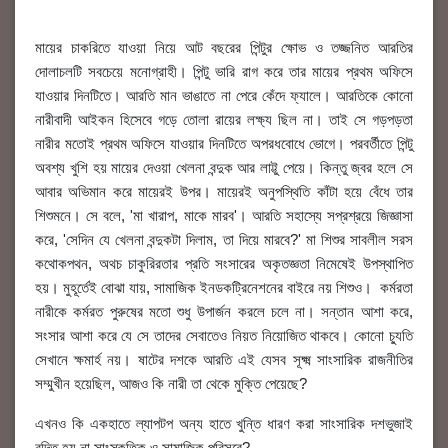
মায়ের চাকরিতে যাওয়া নিয়ে আট বছরের পিন্টুর ক্ষোভ ও তজ্জনিত আরতির
দোলাচলটি সবচেয়ে মনোগ্রাহী। পিন্টু ভারি রাগ করে তার মায়ের প্রথম অফিসে
যাওয়ার দিনটিতে। আরতি মান ভাঙাতে না পেরে কেঁদে ফ্যালে। আরতিকে কোনো
নারীবাদী আইকন হিসেবে গড়ে তোলা রায়ের লক্ষ্য ছিল না। তাই সে গড়পড়তা
নারীর মতোই প্রথম অফিসে যাওয়ার দিনটিতে অপরধবোধে ভোগে। পরবর্তীতে পিন্টু
অবশ্য খুশি হয় মায়ের দেওয়া খেলনা বন্দুক আর লাট্টু পেয়ে। কিন্তু জ্বর হলে সে
আবার অভিমান করে মায়েরই উপর। মায়েরই অনুপস্থিতি কাঁটা হয়ে বেঁধে তার
শিশুমনে। সে বলে, 'মা খারাপ, মাকে মারব'। আরতি সহাস্যে সপ্রশ্রয়ে জিজ্ঞাসা
করে, 'সেদিন যে খেলনা বন্দুকটা দিলাম, তা দিয়ে মারবে?' মা শিশুর সাবলীল সরস
কথোকপথন, অথচ চাকুরিরতার প্রতি সংসারের অকৃতজ্ঞতা নিমেষেই উপস্থাপিত
হয়। মুহূর্তেই বোঝা যায়, সামাজিক ইনডকট্রিনেশনের বাইরে নয় শিশুও। কর্মরতা
নারীকে কর্মরত পুরুষের মতো শুধু উপার্জন করলে চলে না। সন্তান আশা করে,
সংসার আশা করে যে সে তাদের সেবাতেও নিয়ত নিয়োজিত থাকবে। কোনো চ্যুতি
সেখানে ক্ষমার্হ নয়। ষাটের দশকে আরতি এই যেসব সূক্ষ্ম সাংসারিক রাজনীতির
সম্মুখীন হয়েছিল, আজও কি নারী তা থেকে মুক্তি পেয়েছে?
এখনও কি একহাতে ল্যাপটপ অন্য হাতে খুন্তি ধারণ করা সাংসারিক দশভুজাই
বন্দিত হয় না সাংস্কৃতিক ও সামাজিক পরিসরে?