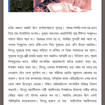
ছবির শুরুতে আরতি ছিল কর্তব্যপরায়ণা গৃহবধূ। শ্বশুর-শাশুড়ি-ননদ-বর-ছেলে
নিয়ে তার টানাটানির সংসার। সুব্রত ব্যাংকের কেরানিগিরি আর টিউশন সত্ত্বেওও
সামলে উঠতে পারে না। শ্বশুরের চশমা হয় না, শাশুড়ির সুগন্ধী জর্দা আসে না,
ননদের ইস্কুলের বেতন বাকি-এসব নিয়ে সুব্রতর চেয়ে বেশি চিন্তা আরতির।
কিন্তু সুব্রতর উপর আরও দায়িত্ব না চাপিয়ে সে নিজে সমাধানের পথ ভাবে।
সুব্রতর বন্ধুর স্ত্রী চাকরি করছে শুনে আরতিও আগ্রহী হয়। ইতিহাস বলে, প্রথম
বিশ্বযুদ্ধের কালে, নারীরা সাংসারিক প্রয়োজনেই বাইরে বেরোতে বাধ্য হয়,
উপার্জন করতে বাধ্য হয়। কিন্তু একবার উপার্জনক্ষম হয়ে ওঠার পর তদের চার
দেওয়ালে বেঁধে ফেলা মুশকিল হয়। বরং নারীদের ভোটের আন্দোলন জোরদার হয়
ক্রমশ। বাংলা তথা কলকাতার ক্ষেত্রে, সর্বপ্রথম কাজে বেরিয়েছিলেন ওপার বাংলা
থেকে আসা ছিন্নমূল মেয়েরা। তাঁরাও বেরিয়েছিলেন সাংসারিক দারিদ্র নিরসন
করতেই। কিন্তু পরবর্তীকালে নারী স্বাধীনতায় উপার্জনের উদ্দেশ্যে নারীর বাইরে
বেরিয়ে পড়ার এই ঘটনার গুরুত্ব কম নয়। আরতির ক্ষেত্রেও ছিল একই
পরিস্থিতির বাধ্যবাধকতা। কিন্তু ক্রমশ সে তার অর্থনৈতিক স্বাধীনতাকে