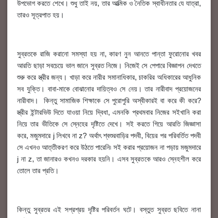
উপভোগ করতে শেখে। শুধু তাই নয়, তার আত্মিক ও নৈতিক স্বাধীনতার যে যাত্রা,
তারও সূত্রপাত হয়।
সুব্রতকে রাজি করানো সমস্যা হয় না, কারণ নুন আনতে পান্তা ফুরোনোর খবর
আরতি ছাড়া সবচেয়ে ভাল জানে সুব্রত নিজে। নিজেই সে পেপারে বিজ্ঞাপন দেখতে
শুরু করে স্ত্রীর জন্য। খাড়া করে নারীর সমানাধিকার, চাকরির অধিকারের আধুনিক
সব যুক্তি। বাবা-মাকে বোঝানোর দায়িত্বও সে নেয়। তার নারীবাদ প্রয়োজনের
নারীবাদ। কিন্তু সামাজিক শিক্ষাকে সে পুরোপুরি অস্বীকারই বা করে কী করে?
স্ত্রীর ইন্টারভিউ দিতে যাওয়া নিয়ে দ্বিধা, এমনকি প্রথমবার নিজের সইখানি করা
নিয়ে তার ভীতিকে সে স্নেহের দৃষ্টিতে দেখে। সই করতে গিয়ে আরতি জিজ্ঞাসা
করে, মজুমদারে j লিখবে না z? অর্থাৎ শ্বশুরবাড়ির পদবী, বিয়ের পর পরিবর্তিত পদবী
সে এখনও আত্তীকরণ করে উঠতে পারেনি৷ সই করার প্রয়োজন না পড়ায় মজুমদারে
j না z, তা জানারও কখনও দরকার হয়নি। এসব সুব্রতকে আরও স্নেহশীল করে
তোলে তার প্রতি।
কিন্তু সুব্রতর এই সপ্রশ্রয় দৃষ্টির পরিবর্তন ঘটে। বস্তুত সুব্রত ছবিতে নানা