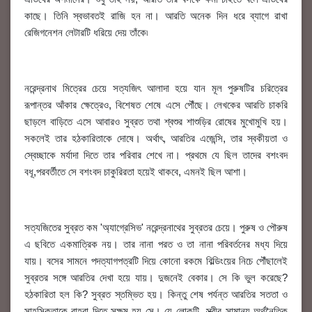
কাছে। তিনি স্বভাবতই রাজি হন না। আরতি অনেক দিন ধরে ব্যাগে রাখা
রেজিগনেশন লেটারটি ধরিয়ে দেয় তাঁকে৷
নরেন্দ্রনাথ মিত্রের চেয়ে সত্যজিৎ আলাদা হয়ে যান মূল পুরুষটির চরিত্রের
রূপান্তর আঁকার ক্ষেত্রেও, বিশেষত শেষে এসে পৌঁছে। লেখকের আরতি চাকরি
ছাড়লে বাড়িতে এসে আবারও সুব্রত তথা শ্বশুর শাশুড়ির রোষের মুখোমুখি হয়।
সকলেই তার হঠকারিতাকে দোষে। অর্থাৎ, আরতির এজেন্সি, তার স্বকীয়তা ও
স্বেচ্ছাকে মর্যাদা দিতে তার পরিবার শেখে না। প্রথমে যে ছিল তাদের বশংবদ
বধূ,পরবর্তীতে সে বশংবদ চাকুরিরতা হয়েই থাকবে, এমনই ছিল আশা।
সত্যজিতের সুব্রত কম 'অ্যাগ্রেসিভ' নরেন্দ্রনাথের সুব্রতর চেয়ে। পুরুষ ও পৌরুষ
এ ছবিতে একমাত্রিক নয়। তার নানা পরত ও তা নানা পরিবর্তনের মধ্য দিয়ে
যায়। বসের সামনে পদত্যাগপত্রটি দিয়ে কোনো রকমে বিল্ডিংয়ের নিচে পৌঁছালেই
সুব্রতর সঙ্গে আরতির দেখা হয়ে যায়। দুজনেই বেকার। সে কি ভুল করেছে?
হঠকারিতা হল কি? সুব্রত স্তম্ভিত হয়। কিন্তু শেষ পর্যন্ত আরতির সততা ও
সাহসিকতাকে বাহবা দিতে সক্ষম হয় সে। যে লোকটি স্ত্রীর সামান্য অর্থনৈতিক