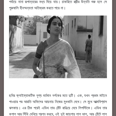
পর্যায়ে নানা রূপান্তরের মধ্য দিয়ে যায়। চাকরিতে স্ত্রীর উন্নতি শুরু হলে সে
পুরুষালি হীনম্মন্যতা অতিক্রম করতে পারে না।
ছবির ক্লাইম্যাকটিক দৃশ্য বর্তমান দর্শকের মতে দুটি। এক, যখন প্রথম মাইনে
পাওয়ার পর আরতি অফিসের আয়নায় নিজের মুখখানি দেখে। সে মুখে আত্মবিশ্বাস
ঝলকায়। এর ঠিক পরেই এডিথ তার ঠোঁট রাঙিয়ে দেবে লিপস্টিকে। এডিথ তার
কপাল আর সিঁথি দেখিয়ে প্রশ্ন করবে, ওই দুই জায়গায় লাল ভাল, আর ঠোঁটে লাল