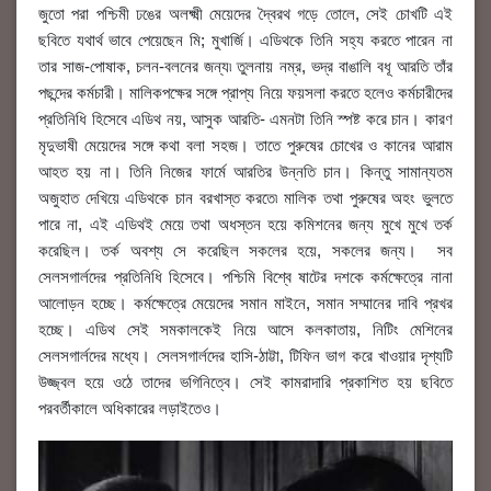
জুতো পরা পশ্চিমী ঢঙের অলক্ষ্মী মেয়েদের দ্বৈরথ গড়ে তোলে, সেই চোখটি এই
ছবিতে যথার্থ ভাবে পেয়েছেন মি; মুখার্জি। এডিথকে তিনি সহ্য করতে পারেন না
তার সাজ-পোষাক, চলন-বলনের জন্য৷ তুলনায় নম্র, ভদ্র বাঙালি বধূ আরতি তাঁর
পছন্দের কর্মচারী। মালিকপক্ষের সঙ্গে প্রাপ্য নিয়ে ফয়সলা করতে হলেও কর্মচারীদের
প্রতিনিধি হিসেবে এডিথ নয়, আসুক আরতি- এমনটা তিনি স্পষ্ট করে চান। কারণ
মৃদুভাষী মেয়েদের সঙ্গে কথা বলা সহজ। তাতে পুরুষের চোখের ও কানের আরাম
আহত হয় না। তিনি নিজের ফার্মে আরতির উন্নতি চান। কিন্তু সামান্যতম
অজুহাত দেখিয়ে এডিথকে চান বরখাস্ত করতে৷ মালিক তথা পুরুষের অহং ভুলতে
পারে না, এই এডিথই মেয়ে তথা অধস্তন হয়ে কমিশনের জন্য মুখে মুখে তর্ক
করেছিল। তর্ক অবশ্য সে করেছিল সকলের হয়ে, সকলের জন্য। সব
সেলসগার্লদের প্রতিনিধি হিসেবে। পশ্চিমি বিশ্বে ষাটের দশকে কর্মক্ষেত্রে নানা
আলোড়ন হচ্ছে। কর্মক্ষেত্রে মেয়েদের সমান মাইনে, সমান সম্মানের দাবি প্রখর
হচ্ছে। এডিথ সেই সমকালকেই নিয়ে আসে কলকাতায়, নিটিং মেশিনের
সেলসগার্লদের মধ্যে। সেলসগার্লদের হাসি-ঠাট্টা, টিফিন ভাগ করে খাওয়ার দৃশ্যটি
উজ্জ্বল হয়ে ওঠে তাদের ভগিনিত্বে। সেই কামরাদারি প্রকাশিত হয় ছবিতে
পরবর্তীকালে অধিকারের লড়াইতেও।