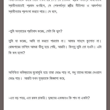
স্বাধীনতাতেই প্রমাদ গুণছিল, সে শেষপর্যন্ত স্ত্রীর নীতিগত ও আদর্শগত
স্বাধীনতার প্রশংসা করতে পারে। সে বলে,
-তুমি অন্যায়ের প্রতিবাদ করেছ, সেটা কি ভুল?
তুমি যা করেছ, আমি তা করতে পারতাম না। আমার সাহসে কুলোত না।
রোজগারের তাগিদে আমরা ভীতু হয়ে গেছি, আরতি। কিন্তু তুমি তো হওনি। এটা
কি কম হলো?
অনিশ্চিত ভবিষ্যতের মুখোমুখি হয়ে তারা ভেঙে পড়ে না, শুধু তাদের মাঝের দেওয়াল
ভেঙে পড়ে। আরতি যখন সুব্রতকে জিজ্ঞাসা করে,
-এত বড় শহর, এত রকম চাকরি। দুজনের একজনও কি পাব না একটা?