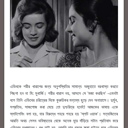
এডিথকে শরীর খারাপের জন্য অনুপস্থিতির সামান্য অজুহাতে বরখাস্ত করতে
পিছপা হন না মি: মুখার্জি। শরীর খারাপ নয়, আসলে সে 'মজা করছিল' -এমনটা
বলে তিনি এডিথের চরিত্রের দিকে কুরুচিকর মন্তব্য ছুড়ে দেন অনায়াসে। দুর্মুখ,
সপ্রতিভ, সাজগোজ করা মেয়ে তো দুশ্চরিত্র হবেই! আজকের ভাষায় একে
স্লাটশেমিং বলা হয়, যার বিরুদ্ধে শহরে শহরে হয় 'স্লাট ওয়াক'। সত্যজিতের
আরতি অথচ সেসব ভবিষ্যতের থেকে অনেক দূরে দাঁড়িয়ে সটান প্রতিবাদ করে
এডিথের অপমানের। শুধু তাই নয়, আরতি তার বসকে ক্ষমা চাইতে বলে এডিথের