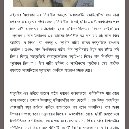
এইভাবে 'মহানগর'-এর লিপস্টিক অদ্ভুত 'অবজেকটিভ কোরিলেটিভ' হয়ে নানা
দশককে এক সুতোয় গেঁথে ফেলে। লিপস্টিক কি ওই ছবির এক উল্লেখযোগ্য প্রপ
ছিল না? চারুলতার ওয়াচগ্লাস হয়ত অবিসংবাদিতভাবে 'ফিমেল গেইজ'-এর
দ্যোতক। তবে 'মহানগর'-এর আরতির লিপস্টিক বড় কম যায় না৷ তাকে ঘিরে
আরতির যে দ্বিধা, তা গৃহবধূ ও স্বাধীন নারীর মাঝের দ্বন্ধটিকে চমৎকার
ধরেছিল। তখনও লাল লিপস্টিকের নারীর যৌন স্বাধীনতার চিহ্ন হয়ে উঠতে দেরি
ছিল। কিন্তু সাফ্রেজিস্ট /সাফ্রেজেটদের লড়াই-এর দিনেও লাল লিপস্টিক শুধু
প্রসাধন ছিল না। ছিল নারীর দুর্বিনয় ও স্বাধীনতার প্রতীক। সেই প্রতীক
ব্যবহারে সত্যজিতের স্বাচ্ছন্দ্য একবিংশ শতকেও চমকে দেয়।
সত্যজিৎ এই ছবিতে ধরছেন ষাটের দশকের কলকাতাকে, কমিউনিজম যার দোরে
কড়া নাড়ছে। তখনও উদ্বাস্তু পরিবারগুলির হাল ফেরেনি। এক নিম্ন মধ্যবিত্ত
গেরস্থালি বধূর কর্মরতা নারীতে রূপান্তরের গল্প বলেন সত্যজিৎ। তার জন্য
উপাদান সংগ্রহ করেন নরেন্দ্রনাথ মিত্র-র 'অবতরণিকা' থেকে৷ ছবিটি দেখতে বসে
লিঙ্গভিত্তিক কর্ম বিভাজন থেকে শুরু করে বেতনের সমানাধিকার থেকে বিশ্বজনীন
ভগিনিত্ব- নানা বিষয়ে এত খুঁটিমাটি 'কমেন্ট' (বাচিক মন্তব্য নয়, ছবির আনাচে