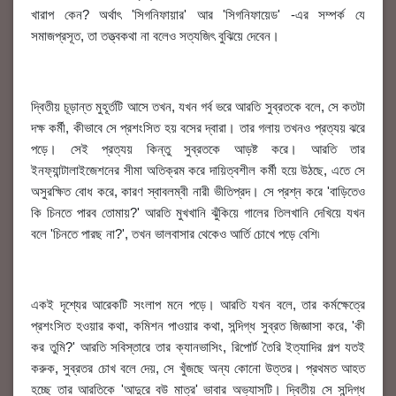
খারাপ কেন? অর্থাৎ 'সিগনিফায়ার' আর 'সিগনিফায়েড' -এর সম্পর্ক যে
সমাজপ্রসূত, তা তত্ত্বকথা না বলেও সত্যজিৎ বুঝিয়ে দেবেন।
দ্বিতীয় চূড়ান্ত মুহূর্তটি আসে তখন, যখন গর্ব ভরে আরতি সুব্রতকে বলে, সে কতটা
দক্ষ কর্মী, কীভাবে সে প্রশংসিত হয় বসের দ্বারা। তার গলায় তখনও প্রত্যয় ঝরে
পড়ে। সেই প্রত্যয় কিন্তু সুব্রতকে আড়ষ্ট করে। আরতি তার
ইনফ্যান্টালাইজেশনের সীমা অতিক্রম করে দায়িত্বশীল কর্মী হয়ে উঠছে, এতে সে
অসুরক্ষিত বোধ করে, কারণ স্বাবলম্বী নারী ভীতিপ্রদ। সে প্রশ্ন করে 'বাড়িতেও
কি চিনতে পারব তোমায়?' আরতি মুখখানি ঝুঁকিয়ে গালের তিলখানি দেখিয়ে যখন
বলে 'চিনতে পারছ না?', তখন ভালবাসার থেকেও আর্তি চোখে পড়ে বেশি৷
একই দৃশ্যের আরেকটি সংলাপ মনে পড়ে। আরতি যখন বলে, তার কর্মক্ষেত্রে
প্রশংসিত হওয়ার কথা, কমিশন পাওয়ার কথা, সন্দিগ্ধ সুব্রত জিজ্ঞাসা করে, 'কী
কর তুমি?' আরতি সবিস্তারে তার ক্যানভাসিং, রিপোর্ট তৈরি ইত্যাদির গল্প যতই
করুক, সুব্রতর চোখ বলে দেয়, সে খুঁজছে অন্য কোনো উত্তর। প্রথমত আহত
হচ্ছে তার আরতিকে 'আদুরে বউ মাত্র' ভাবার অভ্যাসটি। দ্বিতীয় সে সন্দিগ্ধ